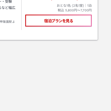
ー・受験
おとな1名 (
2
名1室)｜
1
泊
るなど幅広
税込
5,800円〜7,700円
宿泊プランを見る
甲陽園駅よ