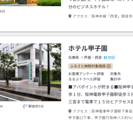
分のビジネスホテル！
5分
アクセス：
阪神本線「西宮」駅徒歩
ホテル甲子園
地図
兵庫県
芦屋・西宮
ふるさと納税対象施設
お客様アンケート評価
対象外
るるぶトラベル評価
集計中
■アパポイントが貯まる■阪神甲
歩１分、阪神電鉄甲子園駅徒歩３
三宮まで電車で１５分とアクセス
AN
駅徒歩5分
アクセス：
阪神電車甲子園駅下車徒
甲子園口下車、甲子園行阪神バス約10
速西宮ＩＣ甲子園方面出口3分。