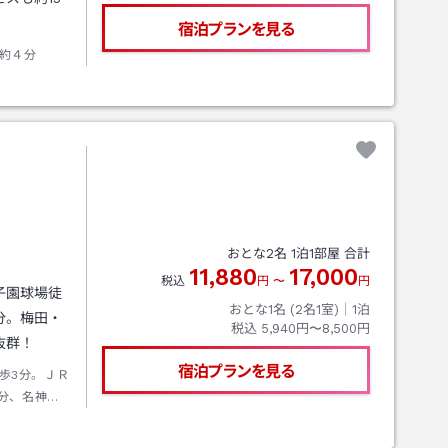
宿泊プランを見る
約４分
おとな
2
名
1
泊
1
部屋 合計
11,880
17,000
税込
円
〜
円
子園球場徒
おとな1名 (
2
名1室)｜
1
泊
分。梅田・
税込
5,940円〜8,500円
抜群！
宿泊プランを見る
歩3分。ＪＲ
分、名神高