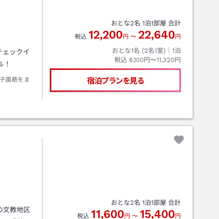
おとな
2
名
1
泊
1
部屋 合計
12,200
22,640
税込
円
〜
円
おとな1名 (
2
名1室)｜
1
泊
チェックイ
税込
6,100円〜11,320円
ル！
子園筋をま
宿泊プランを見る
おとな
2
名
1
泊
1
部屋 合計
の文教地区
11,600
15,400
税込
円
〜
円