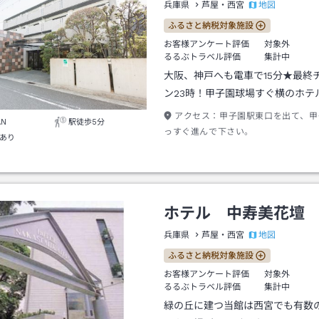
地図
兵庫県
芦屋・西宮
ふるさと納税対象施設
お客様アンケート評価
対象外
るるぶトラベル評価
集計中
大阪、神戸へも電車で15分★最終
ン23時！甲子園球場すぐ横のホテ
アクセス：
甲子園駅東口を出て、甲
AN
駅徒歩5分
っすぐ進んで下さい。
あり
ホテル 中寿美花壇
地図
兵庫県
芦屋・西宮
ふるさと納税対象施設
お客様アンケート評価
対象外
るるぶトラベル評価
集計中
緑の丘に建つ当館は西宮でも有数