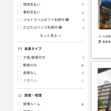
現地支払い
7
事前支払い
2
JTBトラベルギフト利用可
1
たびたびバンク利用可
1
もっと見る
大浴場
駐車場
食事タイプ
夕食/朝食付き
1
朝食のみ
6
食事なし
7
夕食のみ
0
禁煙・喫煙
禁煙ルーム
6