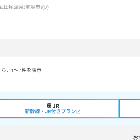
武田尾温泉(宝塚市)
(
0
)
うち、
1～7
件を表示
新幹線・JR付きプラン
お