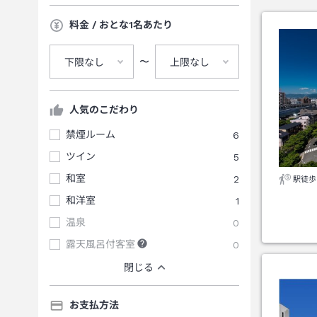
料金 / おとな1名あたり
〜
下限なし
上限なし
人気のこだわり
禁煙ルーム
6
ツイン
5
和室
2
駅徒歩
和洋室
1
温泉
0
露天風呂付客室
0
閉じる
お支払方法