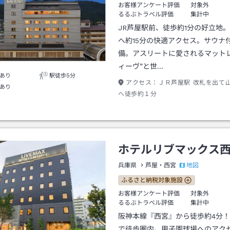
お客様アンケート評価
対象外
るるぶトラベル評価
集計中
JR芦屋駅前、徒歩約1分の好立地
へ約15分の快適アクセス。サウナ
備。アスリートに愛されるマットレ
ィーヴ”と世…
あり
駅徒歩5分
アクセス：
ＪＲ芦屋駅 改札を出て
あり
へ徒歩約１分
ホテルリブマックス
地図
兵庫県
芦屋・西宮
ふるさと納税対象施設
お客様アンケート評価
対象外
るるぶトラベル評価
集計中
阪神本線『西宮』から徒歩約4分
で徒歩圏内。甲子園球場へのアクセ