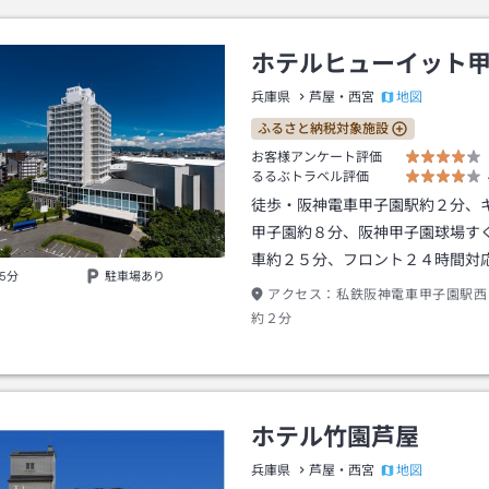
ホテルヒューイット
地図
兵庫県
芦屋・西宮
ふるさと納税対象施設
お客様アンケート評価
るるぶトラベル評価
徒歩・阪神電車甲子園駅約２分、
甲子園約８分、阪神甲子園球場す
車約２５分、フロント２４時間対
5分
駐車場あり
アクセス：
私鉄阪神電車甲子園駅西
約２分
ホテル竹園芦屋
地図
兵庫県
芦屋・西宮