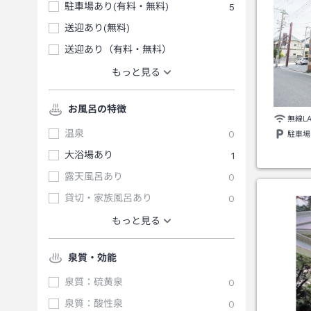
駐車場あり(有料・無料)
5
送迎あり(無料)
送迎あり（有料・無料）
もっと見る
お風呂の特徴
無線L
温泉
0
駐車場
大浴場あり
1
露天風呂あり
0
貸切・家族風呂あり
0
もっと見る
泉質・効能
泉質：硫黄泉
0
泉質：酸性泉
0