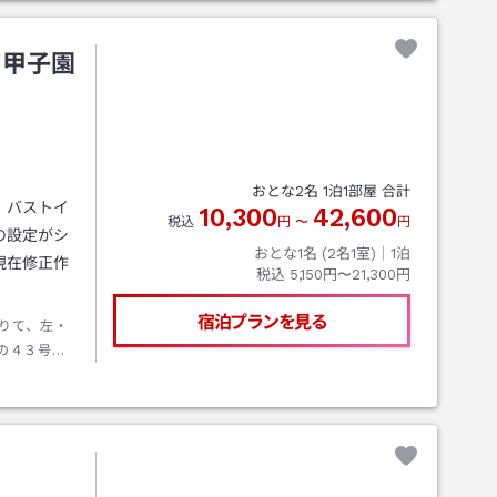
ツ甲子園
おとな
2
名
1
泊
1
部屋 合計
！バストイ
10,300
42,600
税込
円
〜
円
の設定がシ
おとな1名 (
2
名1室)｜
1
泊
現在修正作
税込
5,150円〜21,300円
宿泊プランを見る
おりて、左・
の４３号線