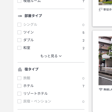
喫煙ルーム
7
駅徒歩
部屋タイプ
シングル
0
ツイン
5
ダブル
2
和室
2
もっと見る
宿タイプ
旅館
0
ホテル
7
無線L
リゾートホテル
民宿・ペンション
0