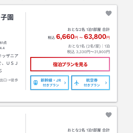
甲子園
おとな
2
名
1
泊
1
部屋 合計
6,660
63,800
税込
円
〜
円
81点
おとな1名 (
2
名1室)｜
1
泊
4.4
税込
3,330円〜31,900円
キッザニア
ぐ、ＵＳＪ
宿泊プランを見る
応
出口→徒歩
新幹線・JR
航空券
付きプラン
付きプラン
おとな
2
名
1
泊
1
部屋 合計