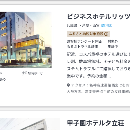
ビジネスホテルリッ
地図
兵庫県
芦屋・西宮
ふるさと納税対象施設
お客様アンケート評価
対象外
るるぶトラベル評価
集計中
駅近、コスパ重視のホテル選びに
レ別、駐車場無料。＊子ども料金
ステムトラブルにて錯誤しており
AN
駅徒歩5分
業中です。予約の金額…
あり
アクセス：
名神高速道路西宮ICを
大阪方面、高潮交差点手前の反対車線
沿いにございます。
甲子園ホテル夕立荘