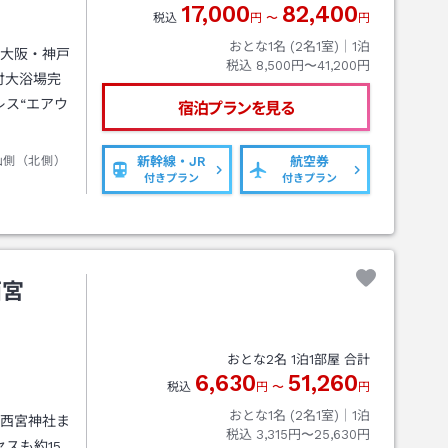
17,000
82,400
税込
円
〜
円
おとな1名 (
2
名1室)｜
1
泊
。大阪・神戸
税込
8,500円〜41,200円
付大浴場完
ス“エアウ
宿泊プランを見る
山側（北側）
新幹線・JR
航空券
付きプラン
付きプラン
西宮
おとな
2
名
1
泊
1
部屋 合計
6,630
51,260
税込
円
〜
円
おとな1名 (
2
名1室)｜
1
泊
！西宮神社ま
税込
3,315円〜25,630円
スも約15