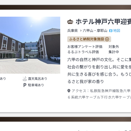
ホテル神戸六甲迎
地図
兵庫県
六甲山・摩耶山
ふるさと納税対象施設
お客様アンケート評価
対象外
るるぶトラベル評価
集計中
六甲の自然と神戸の文化。そこに
社会の繋がりを創り出し共に愛を
共に生きる喜びを感じ合う。もう
あり
露天風呂あり
るさと我が家の香り
駐車場あり
アクセス：
私鉄阪急神戸線阪急六甲
６系統六甲ケーブル下行き六甲ケーブ
ケーブルカー六甲ケーブル六甲山上行
駅下車→バス六甲摩耶シャトル摩耶ロ
山上行き丁字ケ辻下車→徒歩約５分