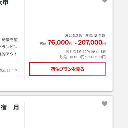
六甲
おとな
2
名
1
泊
1
部屋 合計
。絶景を望
76,000
207,000
税込
円
〜
円
グランピン
おとな1名 (
2
名1室)｜
1
泊
格的アウト
税込
38,000円〜103,500円
宿泊プランを見る
札出口→タ
の宿 月