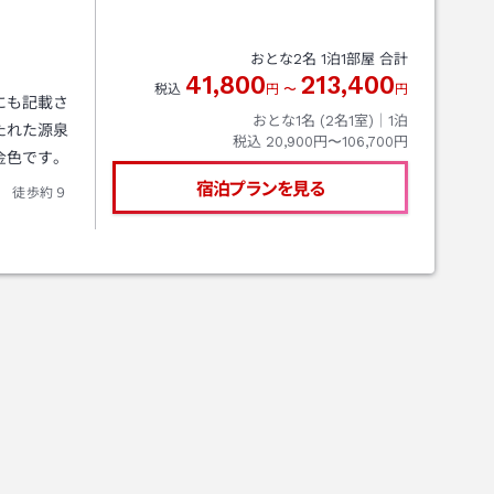
おとな
2
名
1
泊
1
部屋 合計
41,800
213,400
税込
円
〜
円
にも記載さ
おとな1名 (
2
名1室)｜
1
泊
たれた源泉
税込
20,900円〜106,700円
金色です。
宿泊プランを見る
 徒歩約９