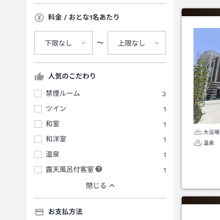
料金 / おとな1名あたり
〜
下限なし
上限なし
人気のこだわり
禁煙ルーム
3
ツイン
1
和室
1
大浴場
和洋室
1
温泉
温泉
1
露天風呂付客室
1
閉じる
お支払方法