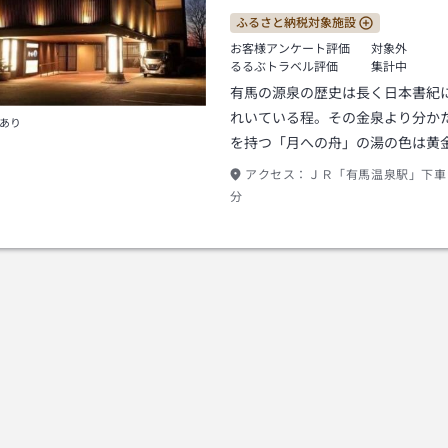
ふるさと納税対象施設
お客様アンケート評価
対象外
るるぶトラベル評価
集計中
有馬の源泉の歴史は長く日本書紀
れいている程。その金泉より分か
あり
を持つ「月への舟」の湯の色は黄
アクセス：
ＪＲ「有馬温泉駅」下車
分