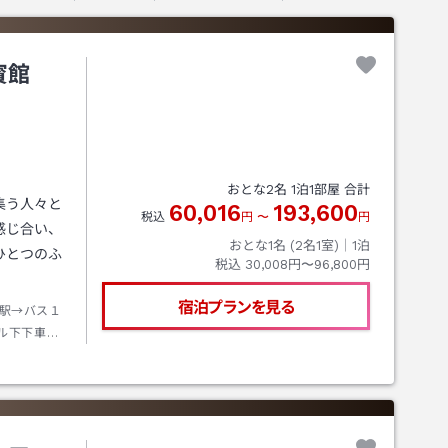
賓館
おとな
2
名
1
泊
1
部屋 合計
集う人々と
60,016
193,600
税込
円
〜
円
感じ合い、
おとな1名 (
2
名1室)｜
1
泊
ひとつのふ
税込
30,008円〜96,800円
宿泊プランを見る
駅→バス１
ル下下車→
き六甲山上
ープウェイ