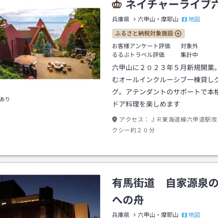
ネイチャーライブ
地図
兵庫県
六甲山・摩耶山
ふるさと納税対象施設
お客様アンケート評価
対象外
るるぶトラベル評価
集計中
六甲山に２０２３年５月新規開業
むオールインクルーシブ一棟貸し
グ。アテンダントのサポートで本
あり
ドア料理を楽しめます
アクセス：
ＪＲ東海道線六甲道駅改
クシー約２０分
有馬街道 自家源泉
への舟
地図
兵庫県
六甲山・摩耶山