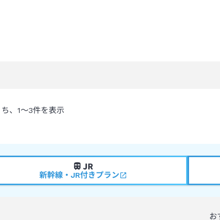
うち、
1～3
件を表示
新幹線・JR付きプラン
お