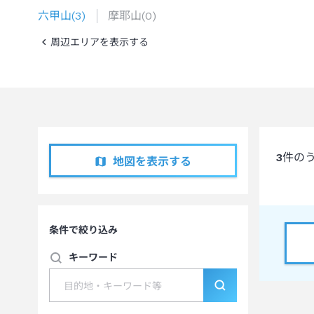
六甲山
(
3
)
摩耶山
(
0
)
周辺エリアを表示する
3
件の
地図を表示する
条件で絞り込み
キーワード