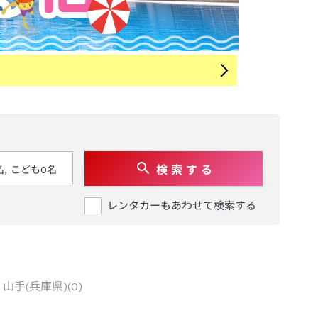
検 索 す る
レンタカーもあわせて検索する
山手(兵庫県)
(
0
)