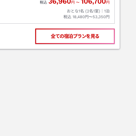
36,960
106,700
税込
円
〜
円
おとな1名 (
2
名1室)｜
1
泊
税込
18,480円〜53,350円
全ての宿泊プランを見る