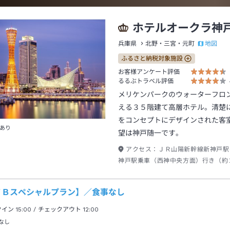
ホテルオークラ神
地図
兵庫県
北野・三宮・元町
ふるさと納税対象施設
お客様アンケート評価
るるぶトラベル評価
メリケンパークのウォーターフロ
える３５階建て高層ホテル。清楚
をコンセプトにデザインされた客
あり
望は神戸随一です。
アクセス：
ＪＲ山陽新幹線新神戸駅
神戸駅乗車（西神中央方面）行き（約
駅下車～バスシャトルバスＪＲ三ノ宮
テル）行き～徒歩（約０分）
ＴＢスペシャルプラン】／食事なし
クイン
15:00
/ チェックアウト
12:00
なし