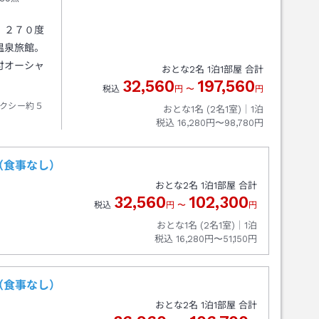
。２７０度
温泉旅館。
付オーシャ
おとな
2
名
1
泊
1
部屋 合計
32,560
197,560
税込
円
〜
円
クシー約５
おとな1名 (
2
名1室)｜
1
泊
税込
16,280円〜98,780円
（食事なし）
おとな
2
名
1
泊
1
部屋 合計
32,560
102,300
税込
円
〜
円
おとな1名 (
2
名1室)｜
1
泊
税込
16,280円〜51,150円
（食事なし）
おとな
2
名
1
泊
1
部屋 合計