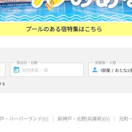
プールのある宿特集はこちら
宿泊日・日数
部屋数・人数
する
戸・ハーバーランド
(
0
)
新神戸・北野(兵庫県)
(
0
)
元町・