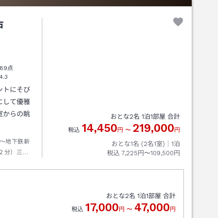
戸
89点
4.3
ントにそび
にして優雅
室からの眺
おとな
2
名
1
泊
1
部屋 合計
14,450
219,000
税込
円
〜
円
～地下鉄新
おとな1名 (
2
名1室)｜
1
泊
２分）三宮
税込
7,225円〜109,500円
駅乗車（ホ
おとな
2
名
1
泊
1
部屋 合計
17,000
47,000
税込
円
〜
円