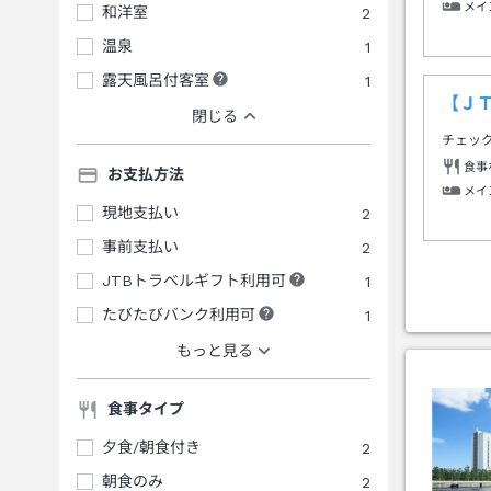
メイ
和洋室
2
温泉
1
露天風呂付客室
1
【Ｊ
閉じる
チェッ
食事
お支払方法
メイ
現地支払い
2
事前支払い
2
JTBトラベルギフト利用可
1
たびたびバンク利用可
1
もっと見る
食事タイプ
夕食/朝食付き
2
朝食のみ
2