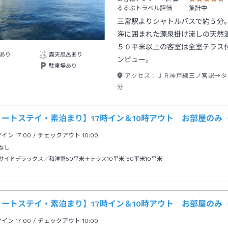
るるぶトラベル評価
集計中
三宮駅よりシャトルバスで約５分
海に囲まれた源泉掛け流しの天然
５０平米以上の客室は全室テラス
あり
露天風呂あり
ンビュー。
駐車場あり
アクセス：
ＪＲ神戸線三ノ宮駅→タ
分
ョートステイ・素泊まり】17時イン＆10時アウト お部屋のみ
クイン
17:00
/ チェックアウト
10:00
なし
サイドデラックス／和洋室50平米＋テラス10平米
50平米10平米
ョートステイ・素泊まり】17時イン＆10時アウト お部屋のみ
クイン
17:00
/ チェックアウト
10:00