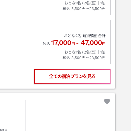
おとな1名 (
2
名1室)｜
1
泊
税込
8,500円〜23,500円
おとな
2
名
1
泊
1
部屋 合計
17,000
47,000
税込
円
〜
円
おとな1名 (
2
名1室)｜
1
泊
税込
8,500円〜23,500円
全ての宿泊プランを見る
89点