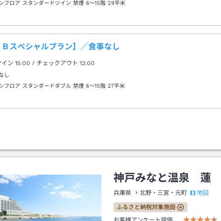
ンフロア スタンダードツイン 禁煙 6～15階
29平米
ＴＢスペシャルプラン】／食事なし
クイン
15:00
/ チェックアウト
12:00
なし
ンフロア スタンダードダブル 禁煙 6～15階
27平米
神戸みなと温泉 蓮
地図
兵庫県
北野・三宮・元町
ふるさと納税対象施設
お客様アンケート評価