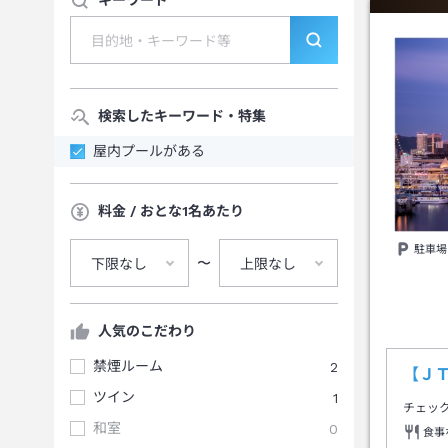
キーワード
検索したキーワード・特集
屋内プールがある
料金 / おとな1名あたり
駐車場
〜
下限なし
上限なし
人気のこだわり
禁煙ルーム
2
【Ｊ
ツイン
1
チェッ
和室
0
食事