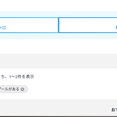
ン
うち、
1～2
件を表示
プールがある
絞り込み条件を解除
お