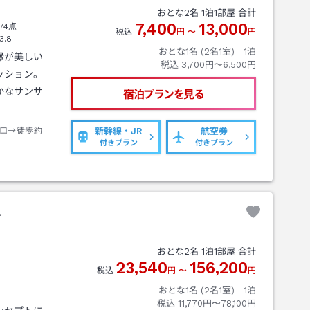
おとな
2
名
1
泊
1
部屋 合計
7,400
13,000
74点
税込
円
〜
円
3.8
おとな1名 (
2
名1室)｜
1
泊
縁が美しい
税込
3,700円〜6,500円
ッション。
かなサンサ
宿泊プランを見る
口→徒歩約
新幹線・JR
航空券
付きプラン
付きプラン
戸
おとな
2
名
1
泊
1
部屋 合計
23,540
156,200
税込
円
〜
円
おとな1名 (
2
名1室)｜
1
泊
税込
11,770円〜78,100円