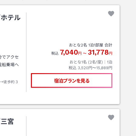
ズホテル
おとな
2
名
1
泊
1
部屋 合計
7,040
31,778
税込
円
〜
円
分でアクセ
おとな1名 (
2
名1室)｜
1
泊
覧船乗場へ
税込
3,520円〜15,889円
宿泊プランを見る
→徒歩約３
戸三宮