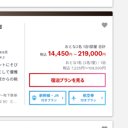
戸
おとな
2
名
1
泊
1
部屋 合計
14,450
219,000
89点
税込
円
〜
円
4.3
おとな1名 (
2
名1室)｜
1
泊
ントにそび
税込
7,225円〜109,500円
にして優雅
室からの眺
宿泊プランを見る
～地下鉄新
新幹線・JR
航空券
付きプラン
付きプラン
２分）三宮
駅乗車（ホ