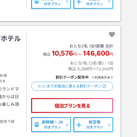
付きプラン
付きプラン
ザホテル
おとな
2
名
1
泊
1
部屋 合計
10,576
146,600
税込
円
〜
円
おとな1名 (
2
名1室)｜
1
泊
税込
5,288円〜73,300円
81点
割引クーポン配布中
※利用条件あり
3.8
8/20までの宿泊に使える割引クーポン
のランドマ
階からは日
お楽しみ頂
宿泊プランを見る
営地下鉄
新幹線・JR
航空券
付きプラン
付きプラン