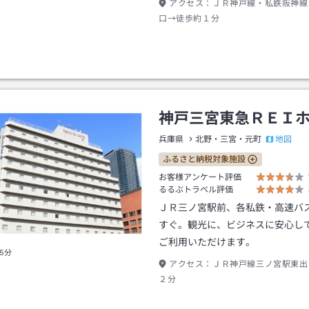
アクセス：
ＪＲ神戸線・私鉄阪神線
口→徒歩約１分
神戸三宮東急ＲＥＩ
地図
兵庫県
北野・三宮・元町
ふるさと納税対象施設
お客様アンケート評価
るるぶトラベル評価
ＪＲ三ノ宮駅前、各私鉄・高速バ
すぐ。観光に、ビジネスに安心し
ご利用いただけます。
5分
アクセス：
ＪＲ神戸線三ノ宮駅東出
２分