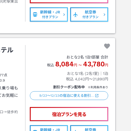
元町駅東出
新幹線・JR
航空券
付きプラン
付きプラン
ホテル
おとな
2
名
1
泊
1
部屋 合計
8,084
43,780
税込
円
〜
円
おとな1名 (
2
名1室)｜
1
泊
77点
税込
4,042円〜21,890円
3.9
割引クーポン配布中
ス乗り場も
※利用条件あり
てお気軽に
9/23～12/23の宿泊に使える割引…
口→徒歩約
宿泊プランを見る
新幹線・JR
航空券