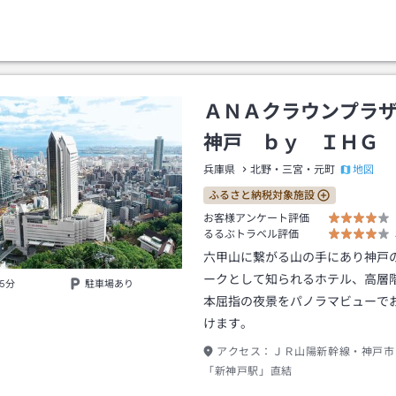
ＡＮＡクラウンプラ
神戸 ｂｙ ＩＨＧ
地図
兵庫県
北野・三宮・元町
ふるさと納税対象施設
お客様アンケート評価
るるぶトラベル評価
六甲山に繋がる山の手にあり神戸
ークとして知られるホテル、高層
5分
駐車場あり
本屈指の夜景をパノラマビューで
けます。
アクセス：
ＪＲ山陽新幹線・神戸市
「新神戸駅」直結