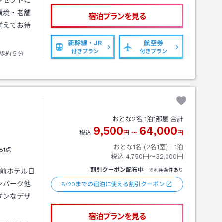
ンセプトに
環境・老舗
宿泊プランを見る
揃えてお待
新幹線・JR
航空券
付きプラン
付きプラン
歩約５分
おとな
2
名
1
泊
1
部屋 合計
9,500
64,000
税込
円
〜
円
おとな1名 (
2
名1室)｜
1
泊
81点
税込
4,750円〜32,000円
割引クーポン配布中
駅前ホテル日
※利用条件あり
ンパーク他
8/20までの宿泊に使える割引クーポン
ダンなデザ
宿泊プランを見る