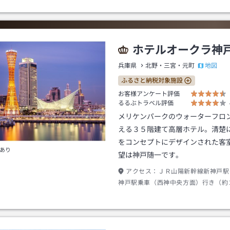
ホテルオークラ神
地図
兵庫県
北野・三宮・元町
ふるさと納税対象施設
お客様アンケート評価
るるぶトラベル評価
メリケンパークのウォーターフロ
える３５階建て高層ホテル。清楚
をコンセプトにデザインされた客
あり
望は神戸随一です。
アクセス：
ＪＲ山陽新幹線新神戸駅
神戸駅乗車（西神中央方面）行き（約
駅下車～バスシャトルバスＪＲ三ノ宮
テル）行き～徒歩（約０分）