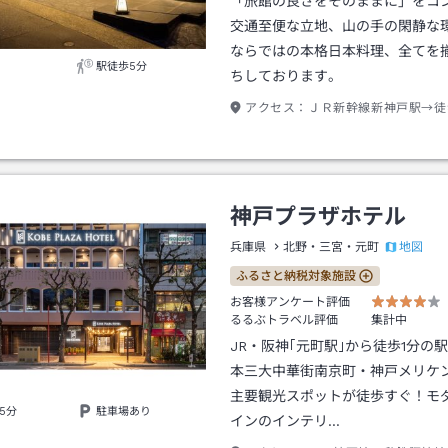
「旅館の良さをそのままに」をコ
交通至便な立地、山の手の閑静な
ならではの本格日本料理、全てを
駅徒歩5分
ちしております。
アクセス：
ＪＲ新幹線新神戸駅→徒
神戸プラザホテル
地図
兵庫県
北野・三宮・元町
ふるさと納税対象施設
お客様アンケート評価
るるぶトラベル評価
集計中
JR・阪神｢元町駅｣から徒歩1分の
本三大中華街南京町・神戸メリケ
主要観光スポットが徒歩すぐ！モ
5分
駐車場あり
インのインテリ…