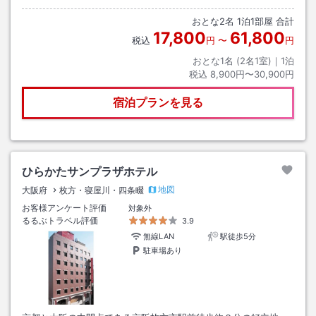
おとな
2
名
1
泊
1
部屋 合計
17,800
61,800
税込
円
〜
円
おとな1名 (
2
名1室)｜
1
泊
税込
8,900円〜30,900円
宿泊プランを見る
ひらかたサンプラザホテル
地図
大阪府
枚方・寝屋川・四条畷
お客様アンケート評価
対象外
るるぶトラベル評価
3.9
無線LAN
駅徒歩5分
駐車場あり