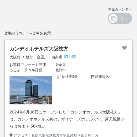
料金カレンダー
2
件のうち、
1～2
件を表示
カンデオホテルズ大阪枚方
地図
大阪府
枚方・寝屋川・四条畷
お客様アンケート評価
対象外
るるぶトラベル評価
集計中
駅徒歩5分
駐車場あり
2024年6月30日にオープンした「カンデオホテルズ大阪枚方」
は、カンデオホテルズ初のデザイナーズホテルです。露天風呂か
らはおよそ 50km…
アクセス：
私鉄京阪電鉄枚方市駅直結駅→徒歩約１分