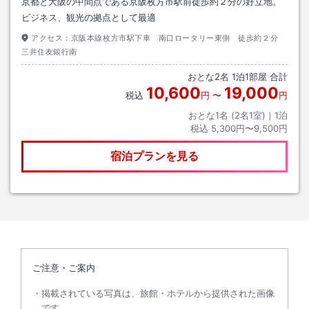
京都と大阪の中間点である京阪枚方市駅前徒歩約２分の好立地。
ビジネス、観光の拠点として最適
アクセス：
京阪本線枚方市駅下車 南口ロータリー東側 徒歩約２分
三井住友銀行南
おとな
2
名
1
泊
1
部屋 合計
10,600
19,000
税込
円
〜
円
おとな1名 (
2
名1室)｜
1
泊
税込
5,300円〜9,500円
宿泊プランを見る
ご注意・ご案内
掲載されている写真は、旅館・ホテルから提供された画像
です。