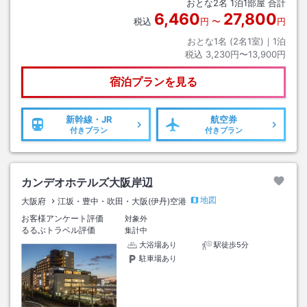
おとな
2
名
1
泊
1
部屋 合計
6,460
27,800
税込
円
〜
円
おとな1名 (
2
名1室)｜
1
泊
税込
3,230円〜13,900円
宿泊プランを見る
新幹線・JR
航空券
付きプラン
付きプラン
カンデオホテルズ大阪岸辺
地図
大阪府
江坂・豊中・吹田・大阪(伊丹)空港
お客様アンケート評価
対象外
るるぶトラベル評価
集計中
大浴場あり
駅徒歩5分
駐車場あり