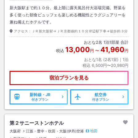
新大阪駅まで約１０分。最上階に露天風呂付大浴場完備。野菜を
多く使った朝食ビュッフェも楽しめる機能性とラグジュアリーを
兼ね備えたホテルです。
アクセス：
ＪＲ新大阪駅→ＪＲ京都線約１０分岸辺駅下車→徒歩約３分
おとな
2
名
1
泊
1
部屋 合計
13,000
41,960
税込
円
〜
円
おとな1名 (
2
名1室)｜
1
泊
税込
6,500円〜20,980円
宿泊プランを見る
新幹線・JR
航空券
付きプラン
付きプラン
第２サニーストンホテル
地図
大阪府
江坂・豊中・吹田・大阪(伊丹)空港