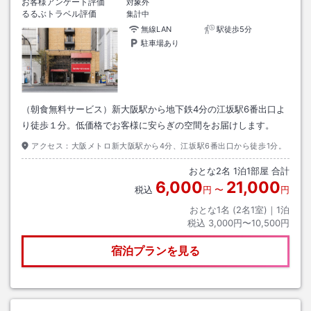
お客様アンケート評価
対象外
るるぶトラベル評価
集計中
無線LAN
駅徒歩5分
駐車場あり
（朝食無料サービス）新大阪駅から地下鉄4分の江坂駅6番出口よ
り徒歩１分。低価格でお客様に安らぎの空間をお届けします。
アクセス：
大阪メトロ新大阪駅から4分、江坂駅6番出口から徒歩1分。
おとな
2
名
1
泊
1
部屋 合計
6,000
21,000
税込
円
〜
円
おとな1名 (
2
名1室)｜
1
泊
税込
3,000円〜10,500円
宿泊プランを見る