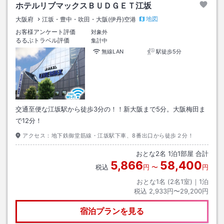
ホテルリブマックスＢＵＤＧＥＴ江坂
地図
大阪府
江坂・豊中・吹田・大阪(伊丹)空港
お客様アンケート評価
対象外
るるぶトラベル評価
集計中
無線LAN
駅徒歩5分
交通至便な江坂駅から徒歩3分の！！新大阪まで5分。大阪梅田ま
で12分！
アクセス：
地下鉄御堂筋線・江坂駅下車、8番出口から徒歩２分！
おとな
2
名
1
泊
1
部屋 合計
5,866
58,400
税込
円
〜
円
おとな1名 (
2
名1室)｜
1
泊
税込
2,933円〜29,200円
宿泊プランを見る