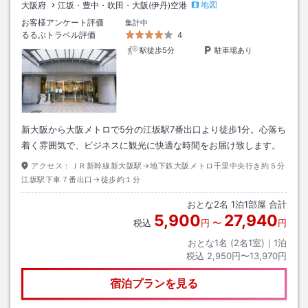
地図
大阪府
江坂・豊中・吹田・大阪(伊丹)空港
お客様アンケート評価
集計中
るるぶトラベル評価
4
駅徒歩5分
駐車場あり
新大阪から大阪メトロで5分の江坂駅7番出口より徒歩1分。心落ち
着く雰囲気で、ビジネスに観光に快適な時間をお届け致します。
アクセス：
ＪＲ新幹線新大阪駅→地下鉄大阪メトロ千里中央行き約５分
江坂駅下車７番出口→徒歩約１分
おとな
2
名
1
泊
1
部屋 合計
5,900
27,940
税込
円
〜
円
おとな1名 (
2
名1室)｜
1
泊
税込
2,950円〜13,970円
宿泊プランを見る