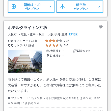
新幹線・JR
航空券
付きプラン
付きプラン
ホテルクライトン江坂
地図
大阪府
江坂・豊中・吹田・大阪(伊丹)空港
お客様アンケート評価
75点
るるぶトラベル評価
3.6
大浴場あり
駅徒歩5分
駐車場あり
地下鉄にて梅田へ１０分、新大阪へ５分と交通に便利。１３階に
大浴場、サウナがあり、ご宿泊のお客様には無料にてご利用いた
だいています。
アクセス：
ＪＲ新大阪駅→地下鉄御堂筋線箕面萱野行き約５分江坂駅下
車５号出口→徒歩約３分