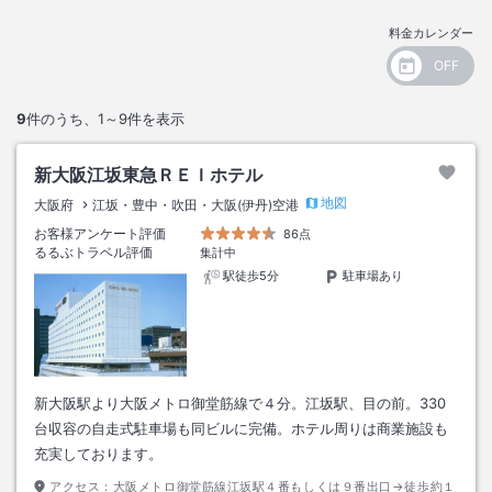
料金カレンダー
9
件のうち、
1～9
件を表示
新大阪江坂東急ＲＥＩホテル
地図
大阪府
江坂・豊中・吹田・大阪(伊丹)空港
お客様アンケート評価
86点
るるぶトラベル評価
集計中
駅徒歩5分
駐車場あり
新大阪駅より大阪メトロ御堂筋線で４分。江坂駅、目の前。330
台収容の自走式駐車場も同ビルに完備。ホテル周りは商業施設も
充実しております。
アクセス：
大阪メトロ御堂筋線江坂駅４番もしくは９番出口→徒歩約１