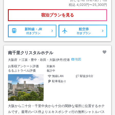
税込
4,020円〜25,300円
宿泊プランを見る
新幹線・JR
航空券
付きプラン
付きプラン
南千里クリスタルホテル
地図
大阪府
江坂・豊中・吹田・大阪(伊丹)空港
お客様アンケート評価
対象外
るるぶトラベル評価
集計中
無線LAN
駅徒歩5分
駐車場あり
大阪から二十分・千里中央から十分の閑静な場所に位置するホテ
ルです。最寄のバス停よりエキスポシティ行の無料シャトルバス