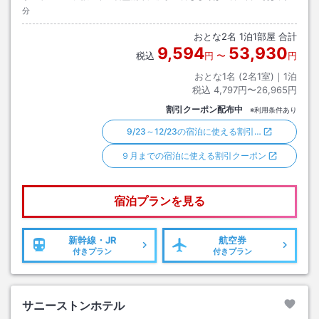
分
おとな
2
名
1
泊
1
部屋 合計
9,594
53,930
税込
円
〜
円
おとな1名 (
2
名1室)｜
1
泊
税込
4,797円〜26,965円
割引クーポン配布中
※利用条件あり
9/23～12/23の宿泊に使える割引…
９月までの宿泊に使える割引クーポン
宿泊プランを見る
新幹線・JR
航空券
付きプラン
付きプラン
サニーストンホテル