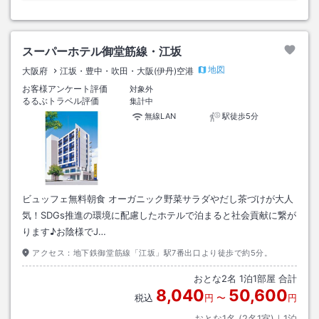
スーパーホテル御堂筋線・江坂
地図
大阪府
江坂・豊中・吹田・大阪(伊丹)空港
お客様アンケート評価
対象外
るるぶトラベル評価
集計中
無線LAN
駅徒歩5分
ビュッフェ無料朝食 オーガニック野菜サラダやだし茶づけが大人
気！SDGs推進の環境に配慮したホテルで泊まると社会貢献に繋が
ります♪お陰様でJ…
アクセス：
地下鉄御堂筋線「江坂」駅7番出口より徒歩で約5分。
おとな
2
名
1
泊
1
部屋 合計
8,040
50,600
税込
円
〜
円
おとな1名 (
2
名1室)｜
1
泊