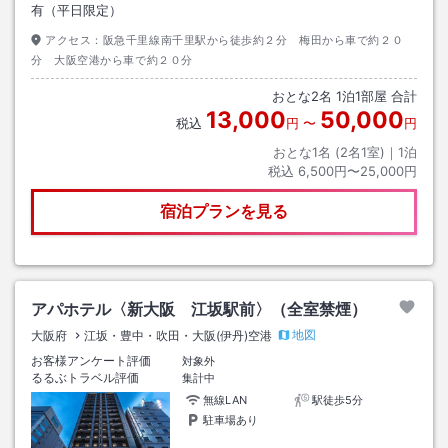
有（平日限定）
アクセス：
阪急千里線南千里駅から徒歩約２分 梅田から車で約２０
分 大阪空港から車で約２０分
おとな
2
名
1
泊
1
部屋 合計
13,000
50,000
税込
円
〜
円
おとな1名 (
2
名1室)｜
1
泊
税込
6,500円〜25,000円
宿泊プランを見る
アパホテル〈新大阪 江坂駅前〉（全室禁煙）
地図
大阪府
江坂・豊中・吹田・大阪(伊丹)空港
お客様アンケート評価
対象外
るるぶトラベル評価
集計中
無線LAN
駅徒歩5分
駐車場あり