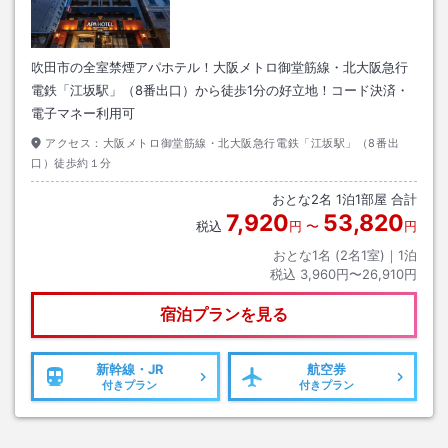
吹田市の全室禁煙アパホテル！大阪メトロ御堂筋線・北大阪急行
電鉄「江坂駅」（8番出口）から徒歩1分の好立地！コード決済・
電子マネー利用可
アクセス：
大阪メトロ御堂筋線・北大阪急行電鉄「江坂駅」（8番出
口）徒歩約１分
おとな
2
名
1
泊
1
部屋 合計
7,920
53,820
税込
円
〜
円
おとな1名 (
2
名1室)｜
1
泊
税込
3,960円〜26,910円
宿泊プランを見る
新幹線・JR
航空券
付きプラン
付きプラン