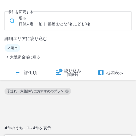
条件を変更する
堺市
日付未定 - 1泊｜1部屋 おとな2名,こども0名
詳細エリアに絞り込む
堺市
大阪府 全域に戻る
絞り込み
評価順
地図表示
(選択中)
子連れ・家族旅行におすすめのプラン
この絞り込み条件を解除
4
件のうち、
1～4
件を表示