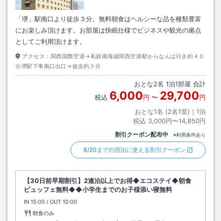
「堺」駅南口より徒歩３分。無料朝食はヘルシーな品を種類豊富
にお楽しみ頂けます。お部屋は快眠仕様でビジネスや観光の拠点
としてご利用頂けます。
アクセス：
関西国際空港→私鉄南海線関西空港駅からなんば行き約４０
分堺駅下車南口出口→徒歩約３分
おとな
2
名
1
泊
1
部屋 合計
6,000
29,700
税込
円
〜
円
おとな1名 (
2
名1室)｜
1
泊
税込
3,000円〜14,850円
割引クーポン配布中
※利用条件あり
8/20までの宿泊に使える割引クーポン
【30日前早期割引】2連泊以上でお得◆エコステイ◆朝食
ビュッフェ無料◆◆小学生までのお子様添い寝無料
IN
チェックイン
15:00
/ OUT
チェックアウト
10:00
朝食のみ