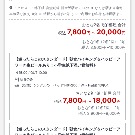
アクセス：
・地下鉄 御堂筋線 新大阪駅から14分 ⇒ なんば駅より南海
本線乗り換え10分 ⇒ 堺駅から徒歩2分（JRご利用のお客様も梅田駅より
御堂筋線をご利用ください）
おとな
2
名
1
泊
1
部屋 合計
7,800
20,000
税込
円
〜
円
おとな1名 (
2
名1室)｜
1
泊
税込
3,900円〜10,000円
【迷ったらこのスタンダード】朝食バイキング＆ハッピーア
ワー☆生ビールあり！小学生以下添い寝無料♪
IN
チェックイン
15:00
/ OUT
チェックアウト
10:00
朝食のみ
【喫煙】シングル◇ ベッド140x200／Wi－Fi完備
13平米
おとな
2
名
1
泊
1
部屋 合計
7,800
18,000
税込
円
〜
円
おとな1名 (
2
名1室)｜
1
泊
税込
3,900円〜9,000円
【迷ったらこのスタンダード】朝食バイキング＆ハッピーア
ワー☆生ビールあり！小学生以下添い寝無料♪