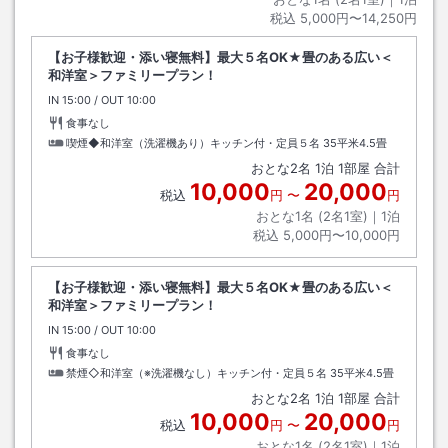
税込
5,000円〜14,250円
【お子様歓迎・添い寝無料】最大５名OK★畳のある広い＜
和洋室＞ファミリープラン！
IN
チェックイン
15:00
/ OUT
チェックアウト
10:00
食事なし
喫煙◆和洋室（洗濯機あり）キッチン付・定員５名
35平米4.5畳
おとな
2
名
1
泊
1
部屋 合計
10,000
20,000
税込
円
〜
円
おとな1名 (
2
名1室)｜
1
泊
税込
5,000円〜10,000円
【お子様歓迎・添い寝無料】最大５名OK★畳のある広い＜
和洋室＞ファミリープラン！
IN
チェックイン
15:00
/ OUT
チェックアウト
10:00
食事なし
禁煙◇和洋室（※洗濯機なし）キッチン付・定員５名
35平米4.5畳
おとな
2
名
1
泊
1
部屋 合計
10,000
20,000
税込
円
〜
円
おとな1名 (
2
名1室)｜
1
泊