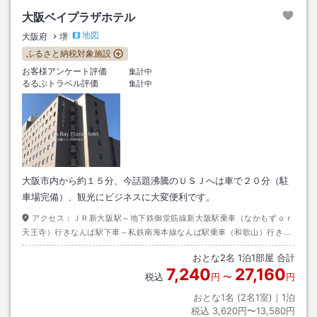
大阪ベイプラザホテル
地図
大阪府
堺
ふるさと納税対象施設
お客様アンケート評価
集計中
るるぶトラベル評価
集計中
大阪市内から約１５分、今話題沸騰のＵＳＪへは車で２０分（駐
車場完備）、観光にビジネスに大変便利です。
アクセス：
ＪＲ新大阪駅～地下鉄御堂筋線新大阪駅乗車（なかもずｏｒ
天王寺）行きなんば駅下車～私鉄南海本線なんば駅乗車（和歌山）行き
（約１５分）堺駅下車東出口～徒歩（約１５分）またはタクシー（約３
おとな
2
名
1
泊
1
部屋 合計
分）
7,240
27,160
税込
円
〜
円
おとな1名 (
2
名1室)｜
1
泊
税込
3,620円〜13,580円