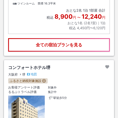
ツインルーム 禁煙
16.3平米
おとな
2
名
1
泊
1
部屋 合計
8,900
12,240
税込
円
〜
円
おとな1名 (
2
名1室)｜
1
泊
税込
4,450円〜6,120円
全ての宿泊プランを見る
コンフォートホテル堺
地図
大阪府
堺
ふるさと納税対象施設
お客様アンケート評価
対象外
るるぶトラベル評価
集計中
駅徒歩5分