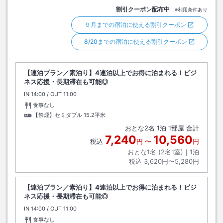
割引クーポン配布中
※利用条件あり
９月までの宿泊に使える割引クーポン
8/20までの宿泊に使える割引クーポン
【連泊プラン／素泊り】4連泊以上でお得に泊まれる！ビジ
ネス応援・長期滞在も可能◎
IN
チェックイン
14:00
/ OUT
チェックアウト
11:00
食事なし
【禁煙】セミダブル
15.2平米
おとな
2
名
1
泊
1
部屋 合計
7,240
10,560
税込
円
〜
円
おとな1名 (
2
名1室)｜
1
泊
税込
3,620円〜5,280円
【連泊プラン／素泊り】4連泊以上でお得に泊まれる！ビジ
ネス応援・長期滞在も可能◎
IN
チェックイン
14:00
/ OUT
チェックアウト
11:00
食事なし