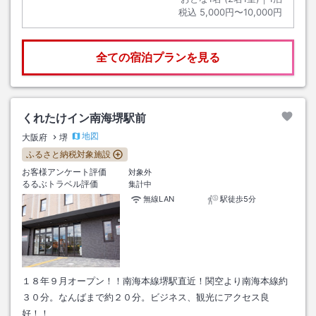
税込
5,000円〜10,000円
全ての宿泊プランを見る
くれたけイン南海堺駅前
地図
大阪府
堺
ふるさと納税対象施設
お客様アンケート評価
対象外
るるぶトラベル評価
集計中
無線LAN
駅徒歩5分
１８年９月オープン！！南海本線堺駅直近！関空より南海本線約
３０分。なんばまで約２０分。ビジネス、観光にアクセス良
好！！