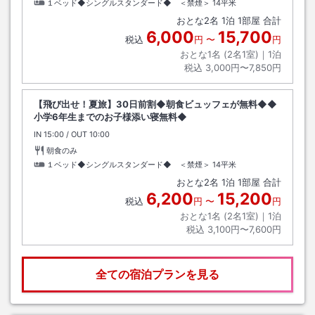
１ベッド◆シングルスタンダード◆ ＜禁煙＞
14平米
おとな
2
名
1
泊
1
部屋 合計
6,000
15,700
税込
円
〜
円
おとな1名 (
2
名1室)｜
1
泊
税込
3,000円〜7,850円
【飛び出せ！夏旅】30日前割◆朝食ビュッフェが無料◆◆
小学6年生までのお子様添い寝無料◆
IN
チェックイン
15:00
/ OUT
チェックアウト
10:00
朝食のみ
１ベッド◆シングルスタンダード◆ ＜禁煙＞
14平米
おとな
2
名
1
泊
1
部屋 合計
6,200
15,200
税込
円
〜
円
おとな1名 (
2
名1室)｜
1
泊
税込
3,100円〜7,600円
全ての宿泊プランを見る