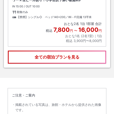
IN
チェックイン
15:00
/ OUT
チェックアウト
10:00
朝食のみ
【禁煙】シングル◇ ベッド140x200／Wi－Fi完備
13平米
おとな
2
名
1
泊
1
部屋 合計
7,800
16,000
税込
円
〜
円
おとな1名 (
2
名1室)｜
1
泊
税込
3,900円〜8,000円
全ての宿泊プランを見る
ご注意・ご案内
掲載されている写真は、旅館・ホテルから提供された画像
です。