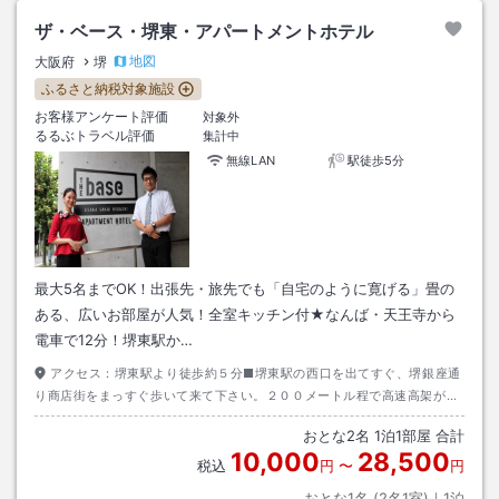
ザ・ベース・堺東・アパートメントホテル
地図
大阪府
堺
ふるさと納税対象施設
お客様アンケート評価
対象外
るるぶトラベル評価
集計中
無線LAN
駅徒歩5分
最大5名までOK！出張先・旅先でも「自宅のように寛げる」畳の
ある、広いお部屋が人気！全室キッチン付★なんば・天王寺から
電車で12分！堺東駅か…
アクセス：
堺東駅より徒歩約５分■堺東駅の西口を出てすぐ、堺銀座通
り商店街をまっすぐ歩いて来て下さい。２００メートル程で高速高架がか
かった道路に出ますので右折すると、１００メートル先に当館がございま
おとな
2
名
1
泊
1
部屋 合計
す。
10,000
28,500
税込
円
〜
円
おとな1名 (
2
名1室)｜
1
泊