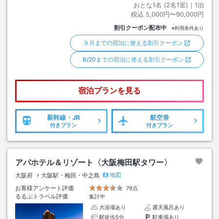
おとな1名 (
2
名1室)｜
1
泊
税込
5,000円〜90,000円
割引クーポン配布中
※利用条件あり
９月までの宿泊に使える割引クーポン
8/20までの宿泊に使える割引クーポン
宿泊プランを見る
新幹線・JR
航空券
付きプラン
付きプラン
アパホテル＆リゾート〈大阪梅田駅タワー〉
地図
大阪府
大阪駅・梅田・中之島
お客様アンケート評価
79点
るるぶトラベル評価
集計中
大浴場あり
露天風呂あり
駅徒歩5分
駐車場あり