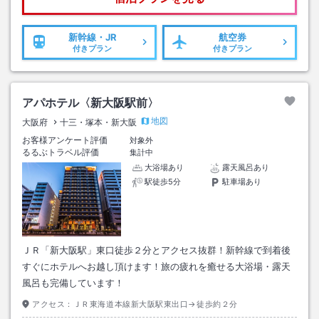
新幹線・JR
航空券
付きプラン
付きプラン
アパホテル〈新大阪駅前〉
地図
大阪府
十三・塚本・新大阪
お客様アンケート評価
対象外
るるぶトラベル評価
集計中
大浴場あり
露天風呂あり
駅徒歩5分
駐車場あり
ＪＲ「新大阪駅」東口徒歩２分とアクセス抜群！新幹線で到着後
すぐにホテルへお越し頂けます！旅の疲れを癒せる大浴場・露天
風呂も完備しています！
アクセス：
ＪＲ東海道本線新大阪駅東出口→徒歩約２分