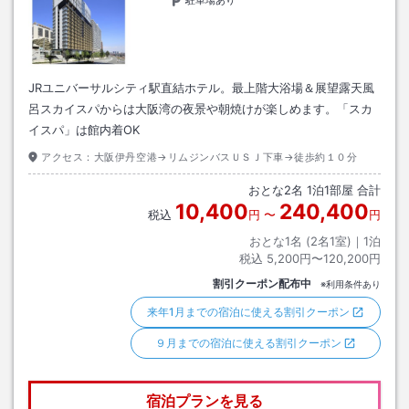
駐車場あり
JRユニバーサルシティ駅直結ホテル。最上階大浴場＆展望露天風
呂スカイスパからは大阪湾の夜景や朝焼けが楽しめます。「スカ
イスパ」は館内着OK
アクセス：
大阪伊丹空港→リムジンバスＵＳＪ下車→徒歩約１０分
おとな
2
名
1
泊
1
部屋 合計
10,400
240,400
税込
円
〜
円
おとな1名 (
2
名1室)｜
1
泊
税込
5,200円〜120,200円
割引クーポン配布中
※利用条件あり
来年1月までの宿泊に使える割引クーポン
９月までの宿泊に使える割引クーポン
宿泊プランを見る