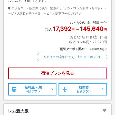
スジムをご利用頂けます。
アクセス：
大阪国際（伊丹）空港→リムジンバス大阪駅前（梅田駅）ハ
ービス大阪行き約３０分ハービス大阪下車→徒歩約３分
おとな
2
名
1
泊
1
部屋 合計
17,392
145,640
税込
円
〜
円
おとな1名 (
2
名1室)｜
1
泊
税込
8,696円〜72,820円
割引クーポン配布中
※利用条件あり
９月までの宿泊に使える割引クーポン
宿泊プランを見る
新幹線・JR
航空券
付きプラン
付きプラン
レム新大阪