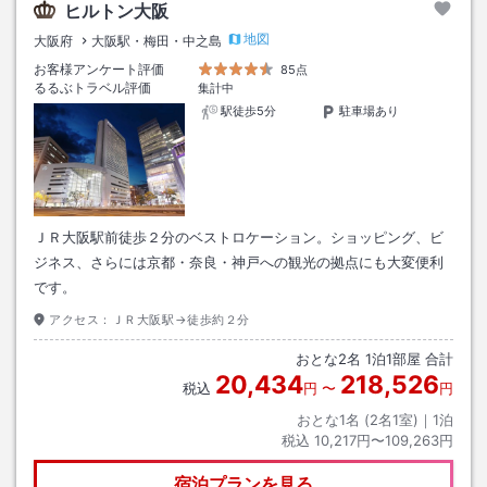
ヒルトン大阪
地図
大阪府
大阪駅・梅田・中之島
お客様アンケート評価
85点
るるぶトラベル評価
集計中
駅徒歩5分
駐車場あり
ＪＲ大阪駅前徒歩２分のベストロケーション。ショッピング、ビ
ジネス、さらには京都・奈良・神戸への観光の拠点にも大変便利
です。
アクセス：
ＪＲ大阪駅→徒歩約２分
おとな
2
名
1
泊
1
部屋 合計
20,434
218,526
税込
円
〜
円
おとな1名 (
2
名1室)｜
1
泊
税込
10,217円〜109,263円
宿泊プランを見る