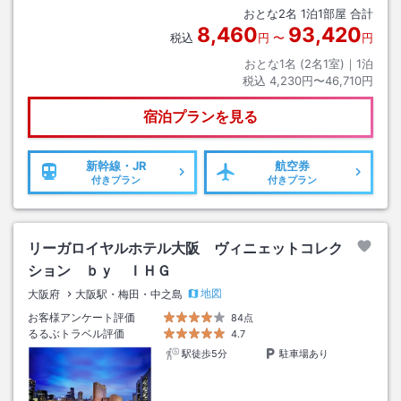
おとな
2
名
1
泊
1
部屋 合計
8,460
93,420
税込
円
〜
円
おとな1名 (
2
名1室)｜
1
泊
税込
4,230円〜46,710円
宿泊プランを見る
新幹線・JR
航空券
付きプラン
付きプラン
リーガロイヤルホテル大阪 ヴィニェットコレク
ション ｂｙ ＩＨＧ
地図
大阪府
大阪駅・梅田・中之島
お客様アンケート評価
84点
るるぶトラベル評価
4.7
駅徒歩5分
駐車場あり