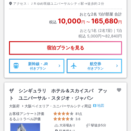
アクセス：
ＪＲゆめ咲線ユニバーサルシティ駅→徒歩約２分
おとな
2
名
1
泊
1
部屋 合計
10,000
165,680
税込
円
〜
円
おとな1名 (
2
名1室)｜
1
泊
税込
5,000円〜82,840円
宿泊プランを見る
新幹線・JR
航空券
付きプラン
付きプラン
ザ シンギュラリ ホテル＆スカイスパ アッ
ト ユニバーサル・スタジオ・ジャパン
地図
大阪府
大阪ベイエリア・ユニバーサルシティ周辺
お客様アンケート評価
81点
るるぶトラベル評価
3.6
大浴場あり
駅徒歩5分