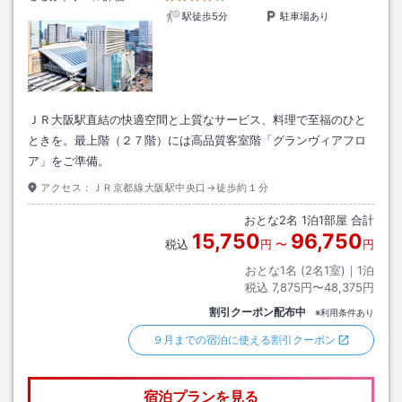
駅徒歩5分
駐車場あり
ＪＲ大阪駅直結の快適空間と上質なサービス、料理で至福のひと
ときを。最上階（２７階）には高品質客室階「グランヴィアフロ
ア」をご準備。
アクセス：
ＪＲ京都線大阪駅中央口→徒歩約１分
おとな
2
名
1
泊
1
部屋 合計
15,750
96,750
税込
円
〜
円
おとな1名 (
2
名1室)｜
1
泊
税込
7,875円〜48,375円
割引クーポン配布中
※利用条件あり
９月までの宿泊に使える割引クーポン
宿泊プランを見る