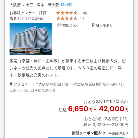
地図
大阪府
十三・塚本・新大阪
お客様アンケート評価
80点
るるぶトラベル評価
4.1
駅徒歩5分
駐車場あり
阪急（京都・神戸・宝塚線）が停車する十三駅より徒歩５分、ビ
ジネスや観光の拠点として最適です。６５３室の客室に和・洋・
中・鉄板焼と充実のレスト…
アクセス：
ＪＲ大阪駅御堂筋口出口→私鉄阪急全線梅田駅から約３分十
三駅下車西出口→徒歩約５分
おとな
2
名
1
泊
1
部屋 合計
6,650
42,000
税込
円
〜
円
おとな1名 (
2
名1室)｜
1
泊
税込
3,325円〜21,000円
割引クーポン配布中
※利用条件あり