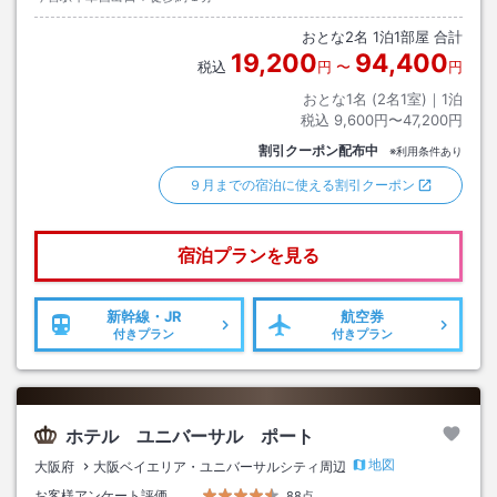
おとな
2
名
1
泊
1
部屋 合計
19,200
94,400
税込
円
〜
円
おとな1名 (
2
名1室)｜
1
泊
税込
9,600円〜47,200円
割引クーポン配布中
※利用条件あり
９月までの宿泊に使える割引クーポン
宿泊プランを見る
新幹線・JR
航空券
付きプラン
付きプラン
ホテル ユニバーサル ポート
地図
大阪府
大阪ベイエリア・ユニバーサルシティ周辺
お客様アンケート評価
88点