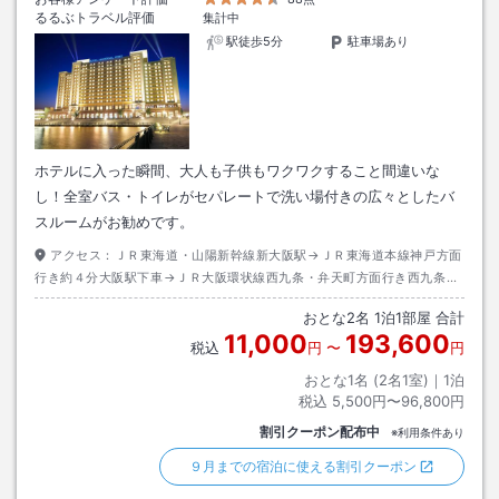
るるぶトラベル評価
集計中
駅徒歩5分
駐車場あり
ホテルに入った瞬間、大人も子供もワクワクすること間違いな
し！全室バス・トイレがセパレートで洗い場付きの広々としたバ
スルームがお勧めです。
アクセス：
ＪＲ東海道・山陽新幹線新大阪駅→ＪＲ東海道本線神戸方面
行き約４分大阪駅下車→ＪＲ大阪環状線西九条・弁天町方面行き西九条駅
下車→ＪＲゆめ咲線ユニバーサルシティ行き約５分ユニバーサルシティ駅
おとな
2
名
1
泊
1
部屋 合計
下車→徒歩約３分
11,000
193,600
税込
円
〜
円
おとな1名 (
2
名1室)｜
1
泊
税込
5,500円〜96,800円
割引クーポン配布中
※利用条件あり
９月までの宿泊に使える割引クーポン