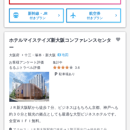
新幹線・JR
航空券
付きプラン
付きプラン
ホテルマイステイズ新大阪コンファレンスセンタ
ー
地図
大阪府
十三・塚本・新大阪
お客様アンケート評価
集計中
るるぶトラベル評価
3.6
駐車場あり
ＪＲ新大阪駅から徒歩７分、ビジネスはもちろん京都、神戸へも
約３０分と観光の拠点としても最適な大型ビジネスホテルです。
全室ＷＩＦＩ無料。
アクセス：
ＪＲ新大阪駅南口改札→１階正面出口→徒歩約７分