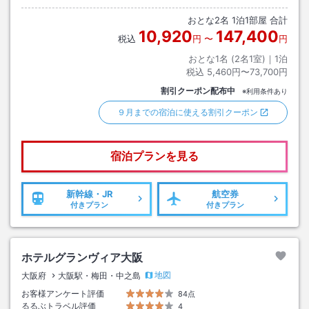
ルシティ駅下車→徒歩約２分
おとな
2
名
1
泊
1
部屋 合計
10,920
147,400
税込
円
〜
円
おとな1名 (
2
名1室)｜
1
泊
税込
5,460円〜73,700円
割引クーポン配布中
※利用条件あり
９月までの宿泊に使える割引クーポン
宿泊プランを見る
新幹線・JR
航空券
付きプラン
付きプラン
ホテルグランヴィア大阪
地図
大阪府
大阪駅・梅田・中之島
お客様アンケート評価
84点
るるぶトラベル評価
4