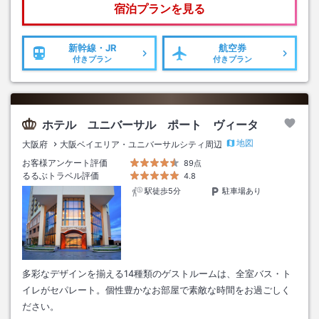
宿泊プランを見る
新幹線・JR
航空券
付きプラン
付きプラン
ホテル ユニバーサル ポート ヴィータ
地図
大阪府
大阪ベイエリア・ユニバーサルシティ周辺
お客様アンケート評価
89点
るるぶトラベル評価
4.8
駅徒歩5分
駐車場あり
多彩なデザインを揃える14種類のゲストルームは、全室バス・ト
イレがセパレート。個性豊かなお部屋で素敵な時間をお過ごしく
ださい。