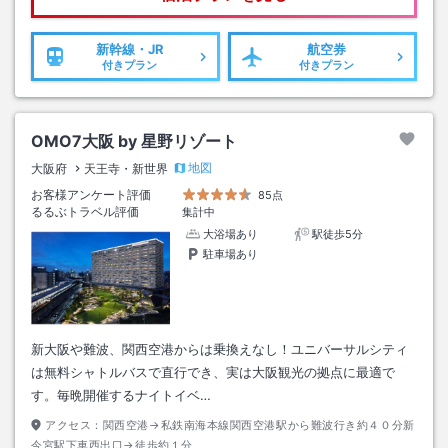
新幹線・JR
航空券
付きプラン
付きプラン
OMO7大阪 by 星野リゾート
地図
大阪府
天王寺・新世界
お客様アンケート評価
85点
るるぶトラベル評価
集計中
大浴場あり
駅徒歩5分
駐車場あり
新大阪や難波、関西空港からは乗換えなし！ユニバーサルシティ
は無料シャトルバスで直行でき、実は大阪観光の拠点に最適で
す。毎晩開催するナイトイベ…
アクセス：
関西空港→私鉄南海本線関西空港駅から難波行き約４０分新
今宮駅下車西出口→徒歩約１分