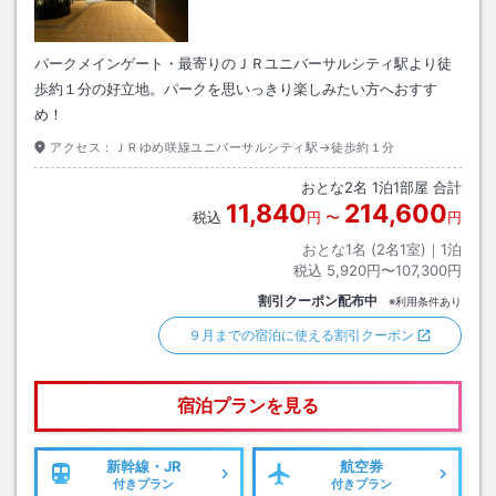
パークメインゲート・最寄りのＪＲユニバーサルシティ駅より徒
歩約１分の好立地。パークを思いっきり楽しみたい方へおすす
め！
アクセス：
ＪＲゆめ咲線ユニバーサルシティ駅→徒歩約１分
おとな
2
名
1
泊
1
部屋 合計
11,840
214,600
税込
円
〜
円
おとな1名 (
2
名1室)｜
1
泊
税込
5,920円〜107,300円
割引クーポン配布中
※利用条件あり
９月までの宿泊に使える割引クーポン
宿泊プランを見る
新幹線・JR
航空券
付きプラン
付きプラン