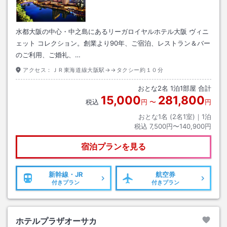
水都大阪の中心・中之島にあるリーガロイヤルホテル大阪 ヴィニ
ェット コレクション。創業より90年、ご宿泊、レストラン＆バー
のご利用、ご婚礼、…
アクセス：
ＪＲ東海道線大阪駅→→タクシー約１０分
おとな
2
名
1
泊
1
部屋 合計
15,000
281,800
税込
円
〜
円
おとな1名 (
2
名1室)｜
1
泊
税込
7,500円〜140,900円
宿泊プランを見る
新幹線・JR
航空券
付きプラン
付きプラン
ホテルプラザオーサカ