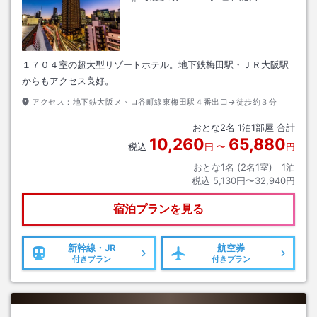
１７０４室の超大型リゾートホテル。地下鉄梅田駅・ＪＲ大阪駅
からもアクセス良好。
アクセス：
地下鉄大阪メトロ谷町線東梅田駅４番出口→徒歩約３分
おとな
2
名
1
泊
1
部屋 合計
10,260
65,880
税込
円
〜
円
おとな1名 (
2
名1室)｜
1
泊
税込
5,130円〜32,940円
宿泊プランを見る
新幹線・JR
航空券
付きプラン
付きプラン