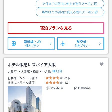
９月までの宿泊に使える割引クーポン
8/20までの宿泊に使える割引クーポン
宿泊プランを見る
新幹線・JR
航空券
付きプラン
付きプラン
ホテル阪急レスパイア大阪
地図
大阪府
大阪駅・梅田・中之島
お客様アンケート評価
81点
るるぶトラベル評価
4.3
駅徒歩5分
駐車場あり