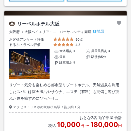
リーベルホテル大阪
地図
大阪府
大阪ベイエリア・ユニバーサルシティ周辺
お客様アンケート評価
90点
るるぶトラベル評価
4.8
大浴場あり
露天風呂あり
温泉
駅徒歩5分
駐車場あり
リゾート気分も楽しめる都市型リゾートホテル。天然温泉を利用
したスパには露天風呂やサウナ、エステ（有料）も完備し遊び疲
れた体を癒すのにぴったり…
アクセス：
ＪＲゆめ咲線桜島駅→徒歩約１分
おとな
2
名
1
泊
1
部屋 合計
10,000
180,000
税込
円
〜
円