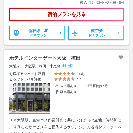
税込
4,500円〜28,800円
宿泊プランを見る
新幹線・JR
航空券
付きプラン
付きプラン
ホテルインターゲート大阪 梅田
地図
大阪府
大阪駅・梅田・中之島
お客様アンケート評価
84点
るるぶトラベル評価
4.4
大浴場あり
駅徒歩5分
駐車場あり
ＪＲ大阪駅、空港バス停留所まで共に５分以内の立地。時間帯に
より異なるサービスをご提供するラウンジ、大浴場やフィットネ