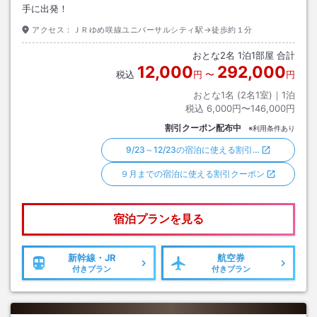
手に出発！
アクセス：
ＪＲゆめ咲線ユニバーサルシティ駅→徒歩約１分
おとな
2
名
1
泊
1
部屋 合計
12,000
292,000
税込
円
〜
円
おとな1名 (
2
名1室)｜
1
泊
税込
6,000円〜146,000円
割引クーポン配布中
※利用条件あり
9/23～12/23の宿泊に使える割引…
９月までの宿泊に使える割引クーポン
宿泊プランを見る
新幹線・JR
航空券
付きプラン
付きプラン