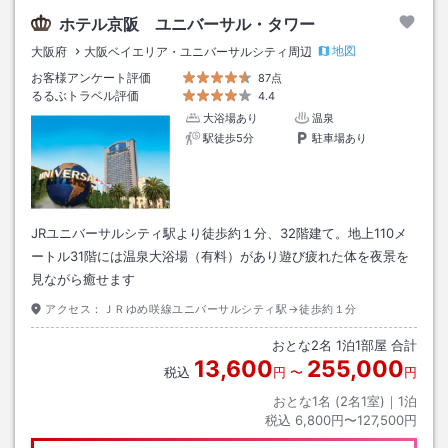
ホテル京阪 ユニバーサル・タワー
地図
大阪府
大阪ベイエリア・ユニバーサルシティ周辺
お客様アンケート評価
87点
るるぶトラベル評価
4.4
大浴場あり
温泉
駅徒歩5分
駐車場あり
JRユニバーサルシティ駅より徒歩約１分、32階建て。地上110メ
ートル31階には温泉大浴場（有料）があり遊び疲れた体を夜景を
見ながら癒せます
アクセス：
ＪＲゆめ咲線ユニバーサルシティ駅→徒歩約１分
おとな
2
名
1
泊
1
部屋 合計
13,600
255,000
税込
円
〜
円
おとな1名 (
2
名1室)｜
1
泊
税込
6,800円〜127,500円