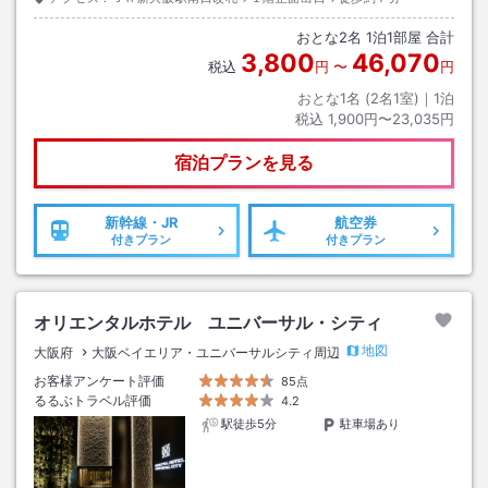
おとな
2
名
1
泊
1
部屋 合計
3,800
46,070
税込
円
〜
円
おとな1名 (
2
名1室)｜
1
泊
税込
1,900円〜23,035円
宿泊プランを見る
新幹線・JR
航空券
付きプラン
付きプラン
オリエンタルホテル ユニバーサル・シティ
地図
大阪府
大阪ベイエリア・ユニバーサルシティ周辺
お客様アンケート評価
85点
るるぶトラベル評価
4.2
駅徒歩5分
駐車場あり