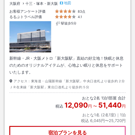
地図
大阪府
十三・塚本・新大阪
お客様アンケート評価
83点
るるぶトラベル評価
4.1
駅徒歩5分
新幹線・JR・大阪メトロ「新大阪駅」直結の好立地！快眠と休息
のためのオリジナルアイテムが、心地よい眠りと休息をサポート
いたします。
アクセス：
東海道・山陽新幹線「新大阪駅」中央口改札より徒歩約２分
ＪＲ在来線「新大阪駅」東出口改札より徒歩約５分
おとな
2
名
1
泊
1
部屋 合計
12,090
51,440
税込
円
〜
円
おとな1名 (
2
名1室)｜
1
泊
税込
6,045円〜25,720円
宿泊プランを見る