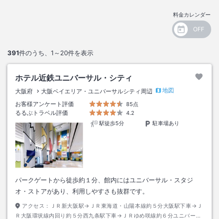
料金カレンダー
391
件のうち、
1～20
件を表示
ホテル近鉄ユニバーサル・シティ
地図
大阪府
大阪ベイエリア・ユニバーサルシティ周辺
お客様アンケート評価
85点
るるぶトラベル評価
4.2
駅徒歩5分
駐車場あり
パークゲートから徒歩約１分、館内にはユニバーサル・スタジ
オ・ストアがあり、利用しやすさも抜群です。
アクセス：
ＪＲ新大阪駅→ＪＲ東海道・山陽本線約５分大阪駅下車→Ｊ
Ｒ大阪環状線内回り約５分西九条駅下車→ＪＲゆめ咲線約６分ユニバーサ