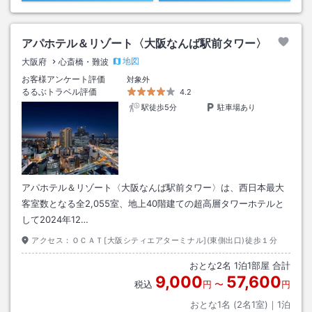
アパホテル＆リゾート〈大阪なんば駅前タワー〉
地図
大阪府
心斎橋・難波
お客様アンケート評価
対象外
るるぶトラベル評価
4.2
駅徒歩5分
駐車場あり
アパホテル＆リゾート〈大阪なんば駅前タワー〉は、西日本最大
客室数となる全2,055室、地上40階建ての超高層タワーホテルと
して2024年12…
アクセス：
ＯＣＡＴ[大阪シティエアターミナル](東側出口)徒歩１分
おとな
2
名
1
泊
1
部屋 合計
9,000
57,600
税込
円
〜
円
おとな1名 (
2
名1室)｜
1
泊