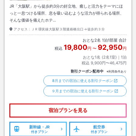
JR「大阪駅」から徒歩約3分の好立地、癒しと活力をテーマにほ
っと一息つける場所、息を吸い込むような活力が得られる場所、
そんな価値を備えたホテ…
アクセス：
ＪＲ環状線大阪駅３階連絡橋出口→徒歩約３分
おとな
2
名
1
泊
1
部屋 合計
19,800
92,950
税込
円
〜
円
おとな1名 (
2
名1室)｜
1
泊
税込
9,900円〜46,475円
割引クーポン配布中
※利用条件あり
8月までの宿泊に使える割引クーポン
９月までの宿泊に使える割引クーポン
宿泊プランを見る
新幹線・JR
航空券
付きプラン
付きプラン