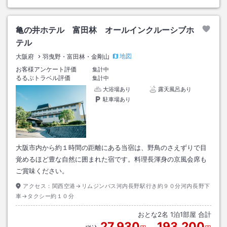
亀の井ホテル 富田林 オールインクルーシブホ
テル
地図
大阪府
羽曳野・富田林・金剛山
お客様アンケート評価
集計中
るるぶトラベル評価
集計中
大浴場あり
露天風呂あり
駐車場あり
大阪市内から約１時間の距離にある当宿は、野鳥のさえずりで目
覚めるほど豊な自然に囲まれた宿です。料理長渾身の京風会席も
ご賞味ください。
アクセス：
関西空港→リムジンバス河内長野駅行き約９０分河内長野下
車→タクシー約１０分
おとな
2
名
1
泊
1
部屋 合計
27,930
193,200