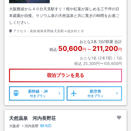
大阪難波から４０分天見駅すぐ！桜や紅葉が楽しめる三千坪の日
本庭園が自慢。ラジウム泉の天然温泉と共に寛ぎの時間をお過ご
しください。
アクセス：
私鉄南海高野線天見駅→徒歩約１分
おとな
2
名
1
泊
1
部屋 合計
50,600
211,200
税込
円
〜
円
おとな1名 (
2
名1室)｜
1
泊
税込
25,300円〜105,600円
宿泊プランを見る
新幹線・JR
航空券
付きプラン
付きプラン
天然温泉 河内長野荘
地図
大阪府
河内長野