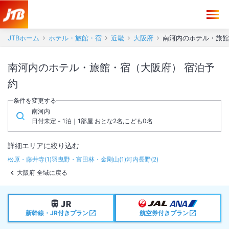
JTBホーム
ホテル・旅館・宿
近畿
大阪府
南河内のホテル・旅館
南河内のホテル・旅館・宿（大阪府） 宿泊予
約
条件を変更する
南河内
日付未定 - 1泊｜1部屋 おとな2名,こども0名
詳細エリアに絞り込む
松原・藤井寺
(
1
)
羽曳野・富田林・金剛山
(
1
)
河内長野
(
2
)
大阪府 全域に戻る
新幹線・JR付きプラン
航空券付きプラン