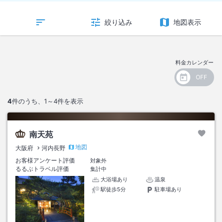
絞り込み
地図表示
料金カレンダー
4
件のうち、
1～4
件を表示
南天苑
地図
大阪府
河内長野
お客様アンケート評価
対象外
るるぶトラベル評価
集計中
大浴場あり
温泉
駅徒歩5分
駐車場あり