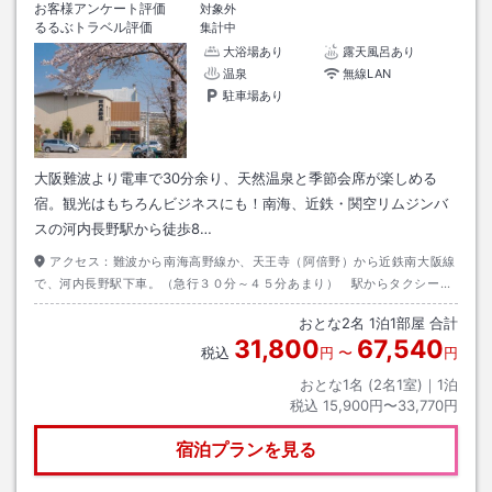
お客様アンケート評価
対象外
るるぶトラベル評価
集計中
大浴場あり
露天風呂あり
温泉
無線LAN
駐車場あり
大阪難波より電車で30分余り、天然温泉と季節会席が楽しめる
宿。観光はもちろんビジネスにも！南海、近鉄・関空リムジンバ
スの河内長野駅から徒歩8…
アクセス：
難波から南海高野線か、天王寺（阿倍野）から近鉄南大阪線
で、河内長野駅下車。（急行３０分～４５分あまり） 駅からタクシー利
用でワンメーター程。徒歩約８分、階段あり。ご送迎あり
おとな
2
名
1
泊
1
部屋 合計
31,800
67,540
税込
円
〜
円
おとな1名 (
2
名1室)｜
1
泊
税込
15,900円〜33,770円
宿泊プランを見る