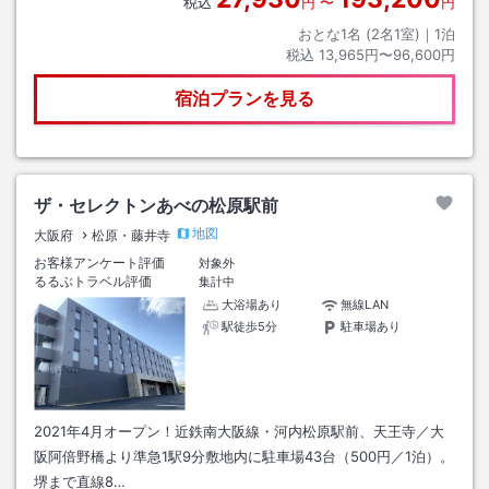
税込
円
〜
円
おとな1名 (
2
名1室)｜
1
泊
税込
13,965円〜96,600円
宿泊プランを見る
ザ・セレクトンあべの松原駅前
地図
大阪府
松原・藤井寺
お客様アンケート評価
対象外
るるぶトラベル評価
集計中
大浴場あり
無線LAN
駅徒歩5分
駐車場あり
2021年4月オープン！近鉄南大阪線・河内松原駅前、天王寺／大
阪阿倍野橋より準急1駅9分敷地内に駐車場43台（500円／1泊）。
堺まで直線8…