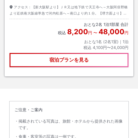
アクセス：
【新大阪駅より】ＪＲ又は地下鉄で天王寺へ～大阪阿倍野橋
より近鉄南大阪線準急で河内松原へ～南口より約１分。【堺方面より】阪
神高速６号大和川線／ルート６～松原ＩＣ～長尾街道／中高野街道～上田
おとな
2
名
1
泊
1
部屋 合計
交差点
8,200
48,000
税込
円
〜
円
おとな1名 (
2
名1室)｜
1
泊
税込
4,100円〜24,000円
宿泊プランを見る
ご注意・ご案内
掲載されている写真は、旅館・ホテルから提供された画像
です。
食事・客室等の写真は一例です。