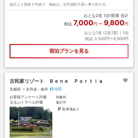
波ICより国道９号線で 福知山・京丹波町方面へ車で約５分
おとな
2
名
1
泊
1
部屋 合計
7,000
9,800
税込
円
〜
円
おとな1名 (
2
名1室)｜
1
泊
税込
3,500円〜4,900円
宿泊プランを見る
古民家リゾート Ｂｅｎｅ Ｐｏｒｔｉａ
地図
京都府
京丹波・南丹
お客様アンケート評価
対象外
るるぶトラベル評価
集計中
駐車場あり