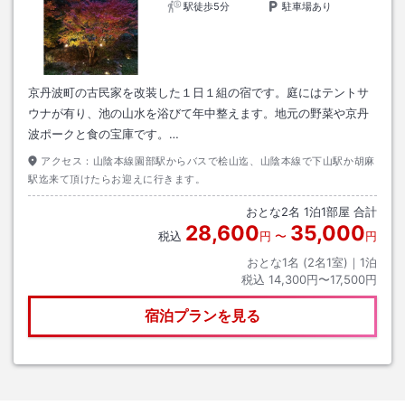
駅徒歩5分
駐車場あり
京丹波町の古民家を改装した１日１組の宿です。庭にはテントサ
ウナが有り、池の山水を浴びて年中整えます。地元の野菜や京丹
波ポークと食の宝庫です。…
アクセス：
山陰本線園部駅からバスで桧山迄、山陰本線で下山駅か胡麻
駅迄来て頂けたらお迎えに行きます。
おとな
2
名
1
泊
1
部屋 合計
28,600
35,000
税込
円
〜
円
おとな1名 (
2
名1室)｜
1
泊
税込
14,300円〜17,500円
宿泊プランを見る