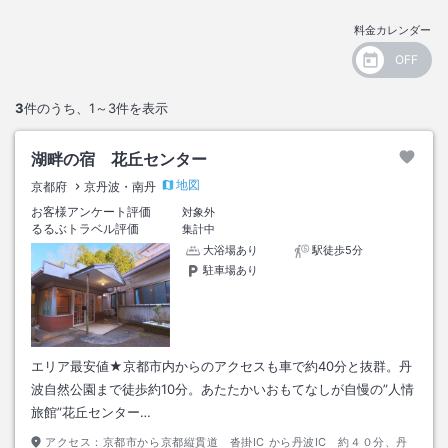
料金カレンダー
3
件のうち、
1～3
件を表示
湖畔の宿 花丘センター
地図
京都府
京丹波・南丹
お客様アンケート評価
対象外
るるぶトラベル評価
集計中
大浴場あり
駅徒歩5分
駐車場あり
エリア最安値★京都市内からのアクセスも車で約40分と抜群。丹
波自然公園まで徒歩約10分。あたたかいおもてなしが自慢の”人情
旅館”花丘センター…
アクセス：
京都市から京都縦貫道 沓掛IC から丹波IC 約４０分、丹