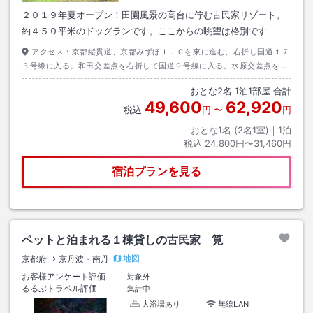
２０１９年夏オープン！田園風景の高台に佇む古民家リゾート。
約４５０平米のドッグランです。ここからの眺望は格別です
アクセス：
京都縦貫道、京都みずほＩ．Ｃを東に進む、右折し国道１７
３号線に入る。和田交差点を右折して国道９号線に入る。水原交差点を左
折して府道７１１号に入る。そこから２．５ｋｍ。春日神社手前を右折。
おとな
2
名
1
泊
1
部屋 合計
49,600
62,920
税込
円
〜
円
おとな1名 (
2
名1室)｜
1
泊
税込
24,800円〜31,460円
宿泊プランを見る
ペットと泊まれる１棟貸しの古民家 筧
地図
京都府
京丹波・南丹
お客様アンケート評価
対象外
るるぶトラベル評価
集計中
大浴場あり
無線LAN