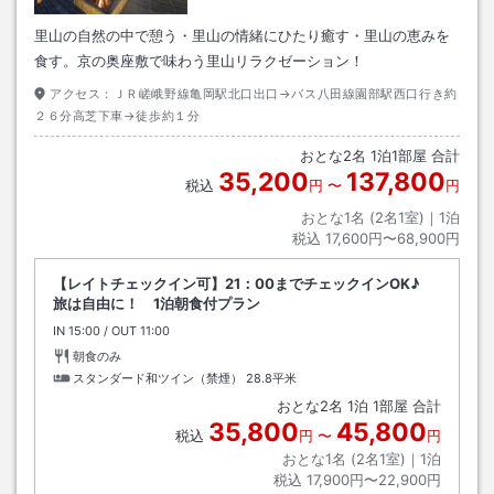
里山の自然の中で憩う・里山の情緒にひたり癒す・里山の恵みを
食す。京の奥座敷で味わう里山リラクゼーション！
アクセス：
ＪＲ嵯峨野線亀岡駅北口出口→バス八田線園部駅西口行き約
２６分高芝下車→徒歩約１分
おとな
2
名
1
泊
1
部屋 合計
35,200
137,800
税込
円
〜
円
おとな1名 (
2
名1室)｜
1
泊
税込
17,600円〜68,900円
【レイトチェックイン可】21：00までチェックインOK♪
旅は自由に！ 1泊朝食付プラン
IN
チェックイン
15:00
/ OUT
チェックアウト
11:00
朝食のみ
スタンダード和ツイン（禁煙）
28.8平米
おとな
2
名
1
泊
1
部屋 合計
35,800
45,800
税込
円
〜
円
おとな1名 (
2
名1室)｜
1
泊
税込
17,900円〜22,900円