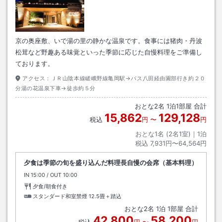
京の奥座敷、いで湯の里の静かな温泉です。食事には猪肉・丹波
松茸など野趣ある味覚といった季節に応じた自慢料理をご準備し
ております。
アクセス：
ＪＲ山陰本線嵯峨野線亀岡駅→バス八田経由園部行き約２０
分湯の花温泉下車→徒歩約５分
おとな
2
名
1
泊
1
部屋 合計
15,862
129,128
税込
円
〜
円
おとな1名 (
2
名1室)｜
1
泊
税込
7,931円〜64,564円
夕食は季節の旬を盛り込んだ料理長自慢の会席（基本料理）
IN
チェックイン
15:00
/ OUT
チェックアウト
10:00
夕食/朝食付き
スタンダード和室禁煙
12.5畳＋踏込
おとな
2
名
1
泊
1
部屋 合計
42,800
58,200