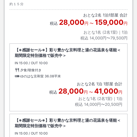
約１５分
おとな
2
名
1
泊
1
部屋 合計
28,000
159,000
税込
円
〜
円
おとな1名 (
2
名1室)｜
1
泊
税込
14,000円〜79,500円
【※感謝セール※】彩り豊かな京料理と湯の花温泉を堪能＜
期間限定特別価格で販売中＞
IN
チェックイン
15:00
/ OUT
チェックアウト
10:00
夕食/朝食付き
ゆのはな京和室
36.08平米
おとな
2
名
1
泊
1
部屋 合計
28,000
41,000
税込
円
〜
円
おとな1名 (
2
名1室)｜
1
泊
税込
14,000円〜20,500円
【※感謝セール※】彩り豊かな京料理と湯の花温泉を堪能＜
期間限定特別価格で販売中＞
IN
チェックイン
15:00
/ OUT
チェックアウト
10:00