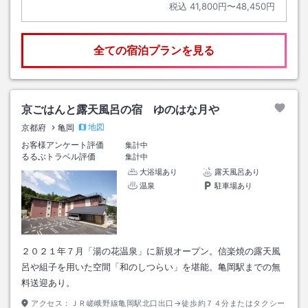
税込
41,800円〜48,450円
全ての宿泊プランを見る
京ごはんと露天風呂の宿 ゆのはな月や
地図
京都府
亀岡
お客様アンケート評価
集計中
るるぶトラベル評価
集計中
大浴場あり
露天風呂あり
温泉
駐車場あり
２０２１年７月「湯の花温泉」に新規オープン。信楽焼の露天風
呂や組子を用いた空間「和のしつらい」を堪能。亀岡駅までの無
料送迎あり。
アクセス：
ＪＲ嵯峨野線亀岡駅北口出口→徒歩約７４分またはタクシー