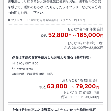
嵯峨嵐山より約３０分と京都観光に便利なお宿。四季折々の自然
を感じて、暖炉のあるゆったりとしたライブラリーなどで自分流
の時間をお過ごし下さい。
アクセス：
ＪＲ嵯峨野線亀岡駅南出口→タクシー約１５分
おとな
2
名
1
泊
1
部屋 合計
52,800
165,000
税込
円
〜
円
おとな1名 (
2
名1室)｜
1
泊
税込
26,400円〜82,500円
夕食は季節の食材を使用した月替わり懐石（基本料理）
IN
チェックイン
15:00
/ OUT
チェックアウト
11:00
夕食/朝食付き
山の菴 和室禁煙
10畳＋踏込
おとな
2
名
1
泊
1
部屋 合計
63,800
79,200
税込
円
〜
円
おとな1名 (
2
名1室)｜
1
泊
税込
31,900円〜39,600円
夕食は丹波の恵みと京野菜をふんだんに使った季節の懐石