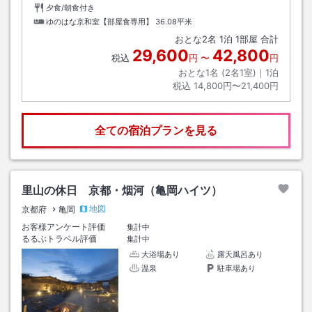
夕食/朝食付き
ゆのはな京和室【部屋食専用】
36.08平米
おとな
2
名
1
泊
1
部屋 合計
29,600
42,800
税込
円
〜
円
おとな1名 (
2
名1室)｜
1
泊
税込
14,800円〜21,400円
全ての宿泊プランを見る
里山の休日 京都・烟河（亀岡ハイツ）
地図
京都府
亀岡
お客様アンケート評価
集計中
るるぶトラベル評価
集計中
大浴場あり
露天風呂あり
温泉
駐車場あり