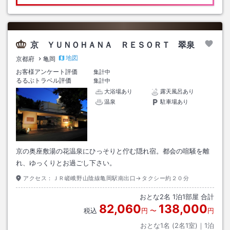
京 ＹＵＮＯＨＡＮＡ ＲＥＳＯＲＴ 翠泉
地図
京都府
亀岡
お客様アンケート評価
集計中
るるぶトラベル評価
集計中
大浴場あり
露天風呂あり
温泉
駐車場あり
京の奥座敷湯の花温泉にひっそりと佇む隠れ宿。都会の喧騒を離
れ、ゆっくりとお過ごし下さい。
アクセス：
ＪＲ嵯峨野山陰線亀岡駅南出口→タクシー約２０分
おとな
2
名
1
泊
1
部屋 合計
82,060
138,000
税込
円
〜
円
おとな1名 (
2
名1室)｜
1
泊