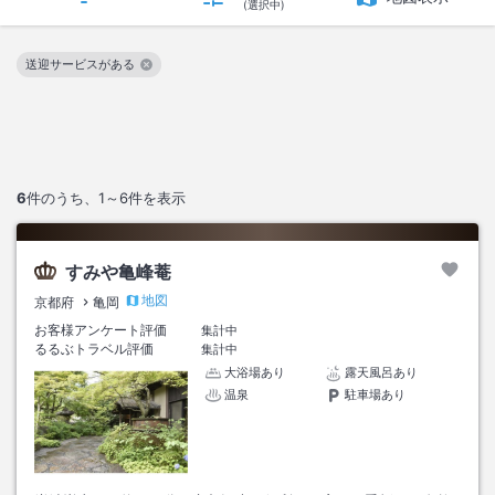
(選択中)
送迎サービスがある
この絞り込み条件を解除
6
件のうち、
1～6
件を表示
すみや亀峰菴
地図
京都府
亀岡
お客様アンケート評価
集計中
るるぶトラベル評価
集計中
大浴場あり
露天風呂あり
温泉
駐車場あり