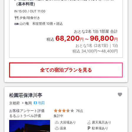
（基本料理）
IN
チェックイン
15:00
/ OUT
チェックアウト
11:00
夕食/朝食付き
山の菴 和室禁煙
10畳＋踏込
おとな
2
名
1
泊
1
部屋 合計
68,200
96,800
税込
円
〜
円
おとな1名 (
2
名1室)｜
1
泊
税込
34,100円〜48,400円
全ての宿泊プランを見る
松園荘保津川亭
地図
京都府
亀岡
お客様アンケート評価
76点
るるぶトラベル評価
集計中
大浴場あり
露天風呂あり
温泉
駐車場あり