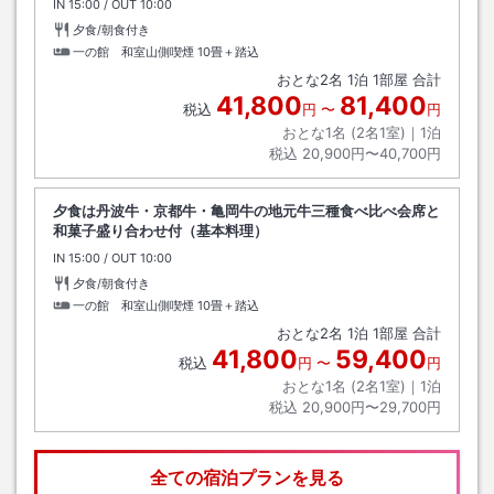
IN
チェックイン
15:00
/ OUT
チェックアウト
10:00
夕食/朝食付き
一の館 和室山側喫煙
10畳＋踏込
おとな
2
名
1
泊
1
部屋 合計
41,800
81,400
税込
円
〜
円
おとな1名 (
2
名1室)｜
1
泊
税込
20,900円〜40,700円
夕食は丹波牛・京都牛・亀岡牛の地元牛三種食べ比べ会席と
和菓子盛り合わせ付（基本料理）
IN
チェックイン
15:00
/ OUT
チェックアウト
10:00
夕食/朝食付き
一の館 和室山側喫煙
10畳＋踏込
おとな
2
名
1
泊
1
部屋 合計
41,800
59,400
税込
円
〜
円
おとな1名 (
2
名1室)｜
1
泊
税込
20,900円〜29,700円
全ての宿泊プランを見る