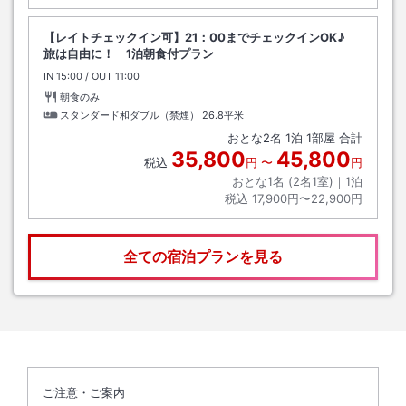
【レイトチェックイン可】21：00までチェックインOK♪
旅は自由に！ 1泊朝食付プラン
IN
チェックイン
15:00
/ OUT
チェックアウト
11:00
朝食のみ
スタンダード和ダブル（禁煙）
26.8平米
おとな
2
名
1
泊
1
部屋 合計
35,800
45,800
税込
円
〜
円
おとな1名 (
2
名1室)｜
1
泊
税込
17,900円〜22,900円
全ての宿泊プランを見る
ご注意・ご案内