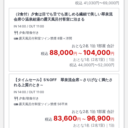
税込
41,030円〜69,000円
（2食付）夕食は目でも舌でも楽しめる繊細で美しい翠泉流
会席◇温泉給湯の露天風呂付客室に泊まる
IN
チェックイン
14:00
/ OUT
チェックアウト
11:00
夕食/朝食付き
露天風呂付和室ツイン禁煙
8畳＋洋間
おとな
2
名
1
泊
1
部屋 合計
88,000
104,000
税込
円
〜
円
おとな1名 (
2
名1室)｜
1
泊
税込
44,000円〜52,000円
【タイムセール】5％OFF 翠泉流会席～さりげなく満たさ
れる上質のとき～
IN
チェックイン
14:00
/ OUT
チェックアウト
11:00
夕食/朝食付き
露天風呂付和室ツイン禁煙
56平米
おとな
2
名
1
泊
1
部屋 合計
83,600
96,900
税込
円
〜
円
おとな1名 (
2
名1室)｜
1
泊