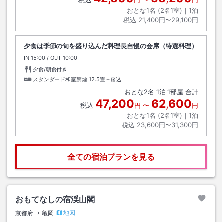
税込
円
〜
円
おとな1名 (
2
名1室)｜
1
泊
税込
21,400円〜29,100円
夕食は季節の旬を盛り込んだ料理長自慢の会席（特選料理）
IN
チェックイン
15:00
/ OUT
チェックアウト
10:00
夕食/朝食付き
スタンダード和室禁煙
12.5畳＋踏込
おとな
2
名
1
泊
1
部屋 合計
47,200
62,600
税込
円
〜
円
おとな1名 (
2
名1室)｜
1
泊
税込
23,600円〜31,300円
全ての宿泊プランを見る
おもてなしの宿渓山閣
地図
京都府
亀岡