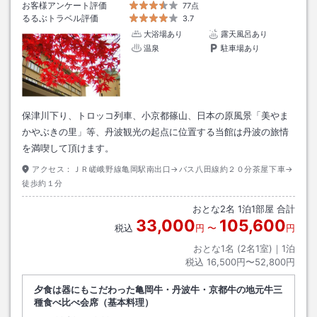
お客様アンケート評価
77点
るるぶトラベル評価
3.7
大浴場あり
露天風呂あり
温泉
駐車場あり
保津川下り、トロッコ列車、小京都篠山、日本の原風景「美やま
かやぶきの里」等、丹波観光の起点に位置する当館は丹波の旅情
を満喫して頂けます。
アクセス：
ＪＲ嵯峨野線亀岡駅南出口→バス八田線約２０分茶屋下車→
徒歩約１分
おとな
2
名
1
泊
1
部屋 合計
33,000
105,600
税込
円
〜
円
おとな1名 (
2
名1室)｜
1
泊
税込
16,500円〜52,800円
夕食は器にもこだわった亀岡牛・丹波牛・京都牛の地元牛三
種食べ比べ会席（基本料理）