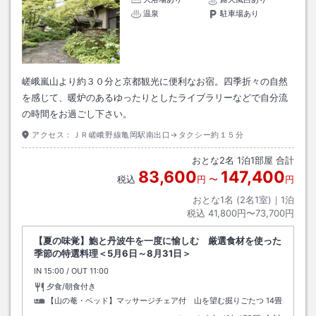
温泉
駐車場あり
嵯峨嵐山より約３０分と京都観光に便利なお宿。四季折々の自然
を感じて、暖炉のあるゆったりとしたライブラリーなどで自分流
の時間をお過ごし下さい。
アクセス：
ＪＲ嵯峨野線亀岡駅南出口→タクシー約１５分
おとな
2
名
1
泊
1
部屋 合計
83,600
147,400
税込
円
〜
円
おとな1名 (
2
名1室)｜
1
泊
税込
41,800円〜73,700円
【夏の味覚】鮑と丹波牛を一度に愉しむ 厳選食材を使った
季節の特選料理＜5月6日～8月31日＞
IN
チェックイン
15:00
/ OUT
チェックアウト
11:00
夕食/朝食付き
【山の菴・ベッド】マッサージチェア付 山を望む掘りごたつ
14畳