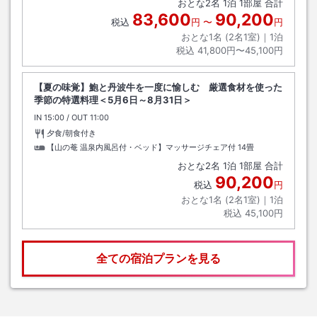
おとな
2
名
1
泊
1
部屋 合計
83,600
90,200
税込
円
〜
円
おとな1名 (
2
名1室)｜
1
泊
税込
41,800円〜45,100円
【夏の味覚】鮑と丹波牛を一度に愉しむ 厳選食材を使った
季節の特選料理＜5月6日～8月31日＞
IN
チェックイン
15:00
/ OUT
チェックアウト
11:00
夕食/朝食付き
【山の菴 温泉内風呂付・ベッド】マッサージチェア付
14畳
おとな
2
名
1
泊
1
部屋 合計
90,200
税込
円
おとな1名 (
2
名1室)｜
1
泊
税込
45,100円
全ての宿泊プランを見る