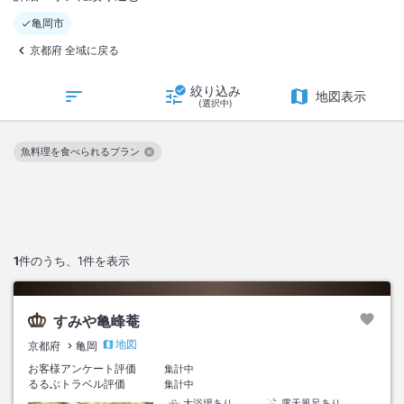
亀岡市
京都府 全域に戻る
絞り込み
地図表示
(選択中)
魚料理を食べられるプラン
この絞り込み条件を解除
1
件のうち、
1
件を表示
すみや亀峰菴
地図
京都府
亀岡
お客様アンケート評価
集計中
るるぶトラベル評価
集計中
大浴場あり
露天風呂あり