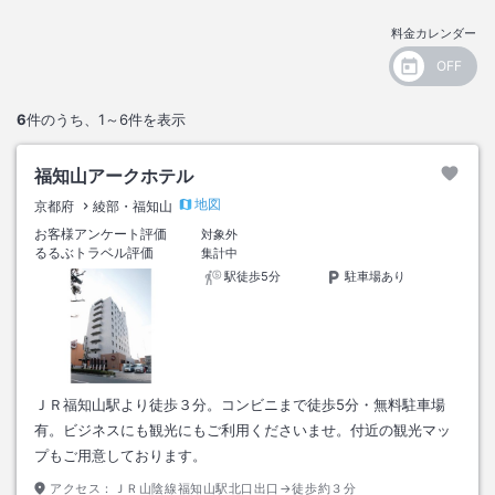
料金カレンダー
6
件のうち、
1～6
件を表示
福知山アークホテル
地図
京都府
綾部・福知山
お客様アンケート評価
対象外
るるぶトラベル評価
集計中
駅徒歩5分
駐車場あり
ＪＲ福知山駅より徒歩３分。コンビニまで徒歩5分・無料駐車場
有。ビジネスにも観光にもご利用くださいませ。付近の観光マッ
プもご用意しております。
アクセス：
ＪＲ山陰線福知山駅北口出口→徒歩約３分