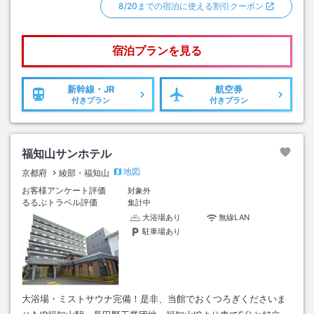
8/20までの宿泊に使える割引クーポン
宿泊プランを見る
新幹線・JR
航空券
付きプラン
付きプラン
福知山サンホテル
地図
京都府
綾部・福知山
お客様アンケート評価
対象外
るるぶトラベル評価
集計中
大浴場あり
無線LAN
駐車場あり
大浴場・ミストサウナ完備！是非、当館でおくつろぎくださいま