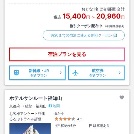
おとな
1
名
2
泊
1
部屋 合計
15,400
20,960
税込
円
〜
円
割引クーポン配布中
※利用条件あり
8/20までの宿泊に使える割引クーポン
宿泊プランを見る
新幹線・JR
航空券
付きプラン
付きプラン
ホテルサンルート福知山
地図
京都府
綾部・福知山
お客様アンケート評価
集計中
るるぶトラベル評価
4.3
駅徒歩5分
駐車場あり