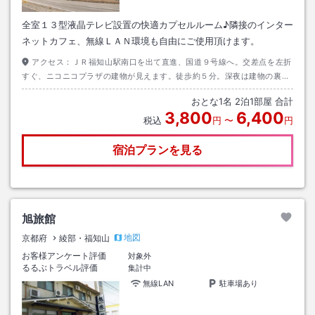
全室１３型液晶テレビ設置の快適カプセルルーム♪隣接のインター
ネットカフェ、無線ＬＡＮ環境も自由にご使用頂けます。
アクセス：
ＪＲ福知山駅南口を出て直進、国道９号線へ。交差点を左折
すぐ、ニコニコプラザの建物が見えます。徒歩約５分。深夜は建物の裏側
の出入口をご利用下さい。
おとな
1
名
2
泊
1
部屋 合計
3,800
6,400
税込
円
〜
円
宿泊プランを見る
旭旅館
地図
京都府
綾部・福知山
お客様アンケート評価
対象外
るるぶトラベル評価
集計中
無線LAN
駐車場あり