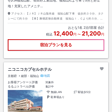
せ♪JR福知山駅、長田野工業団地、福知山ICより車で5分と好立
地！充実したアメニテ…
アクセス：
【ＪＲ】ＪＲ山陰本線 福知山駅下車 徒歩約３０分、タク
シーにて約５分 【車】舞鶴若狭自動車道 福知山Ｉ．Ｃより約５分、国
道９号線へ 目標物：福知山警察署
おとな
1
名
2
泊
1
部屋 合計
12,400
21,200
税込
円
〜
円
宿泊プランを見る
ニコニコカプセルホテル
地図
京都府
綾部・福知山
お客様アンケート評価
対象外
るるぶトラベル評価
集計中
無線LAN
駅徒歩5分
駐車場あり