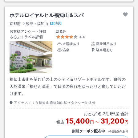
ホテルロイヤルヒル福知山＆スパ
地図
京都府
綾部・福知山
お客様アンケート評価
対象外
るるぶトラベル評価
4.4
大浴場あり
露天風呂あり
温泉
駐車場あり
福知山市街を望む丘の上のシティ＆リゾートホテルです。併設の
天然温泉「福せん源湯」で日頃の疲れをゆったりと癒していただ
けます。
アクセス：
ＪＲ福知山線福知山駅→タクシー約８分
おとな
1
名
2
泊
1
部屋 合計
15,400
31,200
税込
円
〜
円
割引クーポン配布中
※利用条件あり