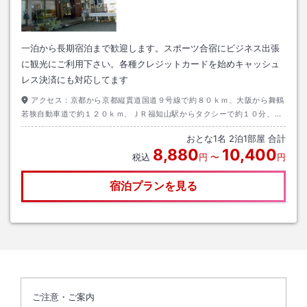
一泊から長期宿泊まで歓迎します。スポーツ合宿にビジネス出張
に観光にご利用下さい。各種クレジットカードを始めキャッシュ
レス決済にも対応してます
アクセス：
京都から京都縦貫道国道９号線で約８０ｋｍ、大阪から舞鶴
若狭自動車道で約１２０ｋｍ、ＪＲ福知山駅からタクシーで約１０分、宮
福線市民病院口から徒歩約１５分
おとな
1
名
2
泊
1
部屋 合計
8,880
10,400
税込
円
〜
円
宿泊プランを見る
ご注意・ご案内