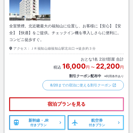
全室禁煙。北近畿最大の福知山に位置し、お客様に【安心】【安
全】【快適】をご提供。チェックイン機を導入しさらに便利に。
コンビニ徒歩すぐ。
アクセス：
ＪＲ福知山線福知山駅北出口→徒歩約３分
おとな
1
名
2
泊
1
部屋 合計
16,000
22,200
税込
円
〜
円
割引クーポン配布中
※利用条件あり
8/20までの宿泊に使える割引クーポン
宿泊プランを見る
新幹線・JR
航空券
付きプラン
付きプラン