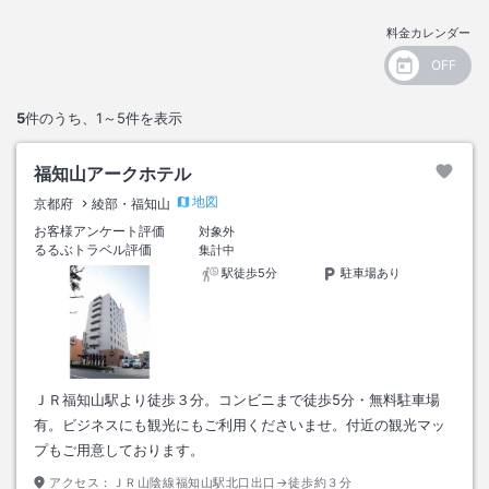
料金カレンダー
5
件のうち、
1～5
件を表示
福知山アークホテル
地図
京都府
綾部・福知山
お客様アンケート評価
対象外
るるぶトラベル評価
集計中
駅徒歩5分
駐車場あり
ＪＲ福知山駅より徒歩３分。コンビニまで徒歩5分・無料駐車場
有。ビジネスにも観光にもご利用くださいませ。付近の観光マッ
プもご用意しております。
アクセス：
ＪＲ山陰線福知山駅北口出口→徒歩約３分