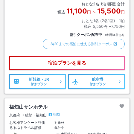
おとな
2
名
1
泊
1
部屋 合計
11,100
15,500
税込
円
〜
円
おとな1名 (
2
名1室)｜
1
泊
税込
5,550円〜7,750円
割引クーポン配布中
※利用条件あり
8/20までの宿泊に使える割引クーポン
宿泊プランを見る
新幹線・JR
航空券
付きプラン
付きプラン
福知山サンホテル
地図
京都府
綾部・福知山
お客様アンケート評価
対象外
るるぶトラベル評価
集計中