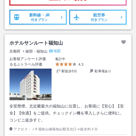
新幹線・JR
航空券
付きプラン
付きプラン
ホテルサンルート福知山
地図
京都府
綾部・福知山
お客様アンケート評価
集計中
るるぶトラベル評価
4.3
駅徒歩5分
駐車場あり
全室禁煙。北近畿最大の福知山に位置し、お客様に【安心】【安
全】【快適】をご提供。チェックイン機を導入しさらに便利に。
コンビニ徒歩すぐ。
アクセス：
ＪＲ福知山線福知山駅北出口→徒歩約３分