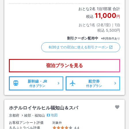
おとな
2
名
1
泊
1
部屋 合計
11,000
税込
円
おとな1名 (
2
名1室)｜
1
泊
税込
5,500円
割引クーポン配布中
※利用条件あり
8/20までの宿泊に使える割引クーポン
宿泊プランを見る
新幹線・JR
航空券
付きプラン
付きプラン
ホテルロイヤルヒル福知山＆スパ
地図
京都府
綾部・福知山
お客様アンケート評価
対象外
るるぶトラベル評価
4.4