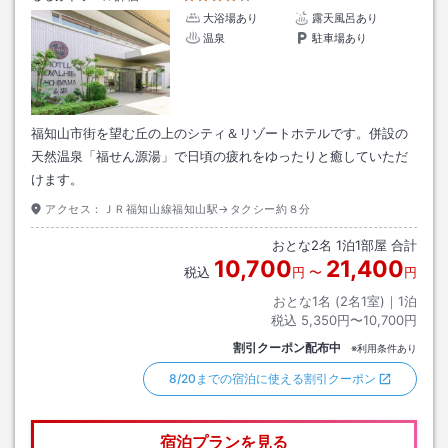
大浴場あり
露天風呂あり
温泉
駐車場あり
福知山市街を望む丘の上のシティ＆リゾートホテルです。併設の
天然温泉「福せん源湯」で日頃の疲れをゆったりと癒していただ
けます。
アクセス：
ＪＲ福知山線福知山駅→タクシー約８分
おとな
2
名
1
泊
1
部屋 合計
10,700
21,400
税込
円
〜
円
おとな1名 (
2
名1室)｜
1
泊
税込
5,350円〜10,700円
割引クーポン配布中
※利用条件あり
8/20までの宿泊に使える割引クーポン
宿泊プランを見る