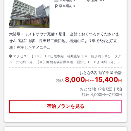
大浴場あり
無線LAN
駐車場あり
大浴場・ミストサウナ完備！是非、当館でおくつろぎくださいま
せ♪JR福知山駅、長田野工業団地、福知山ICより車で5分と好立
地！充実したアメニテ…
アクセス：
【ＪＲ】ＪＲ山陰本線 福知山駅下車 徒歩約３０分、タク
シーにて約５分 【車】舞鶴若狭自動車道 福知山Ｉ．Ｃより約５分、国
道９号線へ 目標物：福知山警察署
おとな
2
名
1
泊
1
部屋 合計
8,000
15,400
税込
円
〜
円
おとな1名 (
2
名1室)｜
1
泊
税込
4,000円〜7,700円
宿泊プランを見る