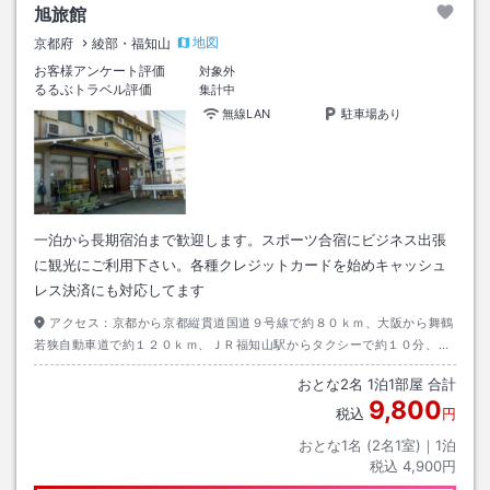
旭旅館
地図
京都府
綾部・福知山
お客様アンケート評価
対象外
るるぶトラベル評価
集計中
無線LAN
駐車場あり
一泊から長期宿泊まで歓迎します。スポーツ合宿にビジネス出張
に観光にご利用下さい。各種クレジットカードを始めキャッシュ
レス決済にも対応してます
アクセス：
京都から京都縦貫道国道９号線で約８０ｋｍ、大阪から舞鶴
若狭自動車道で約１２０ｋｍ、ＪＲ福知山駅からタクシーで約１０分、宮
福線市民病院口から徒歩約１５分
おとな
2
名
1
泊
1
部屋 合計
9,800
税込
円
おとな1名 (
2
名1室)｜
1
泊
税込
4,900円