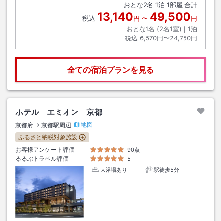
おとな
2
名
1
泊
1
部屋 合計
13,140
49,500
税込
円
〜
円
おとな1名 (
2
名1室)｜
1
泊
税込
6,570円〜24,750円
全ての宿泊プランを見る
ホテル エミオン 京都
地図
京都府
京都駅周辺
ふるさと納税対象施設
お客様アンケート評価
90点
るるぶトラベル評価
5
大浴場あり
駅徒歩5分