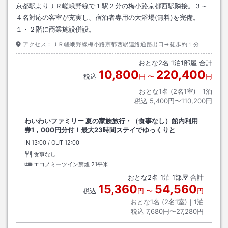
京都駅よりＪＲ嵯峨野線で１駅２分の梅小路京都西駅隣接。３～
４名対応の客室が充実し、宿泊者専用の大浴場(無料)を完備。
１・２階に商業施設併設。
アクセス：
ＪＲ嵯峨野線梅小路京都西駅連絡通路出口→徒歩約１分
おとな
2
名
1
泊
1
部屋 合計
10,800
220,400
税込
円
〜
円
おとな1名 (
2
名1室)｜
1
泊
税込
5,400円〜110,200円
わいわいファミリー 夏の家族旅行・（食事なし）館内利用
券1，000円分付！最大23時間ステイでゆっくりと
IN
チェックイン
13:00
/ OUT
チェックアウト
12:00
食事なし
エコノミーツイン禁煙
21平米
おとな
2
名
1
泊
1
部屋 合計
15,360
54,560
税込
円
〜
円
おとな1名 (
2
名1室)｜
1
泊
税込
7,680円〜27,280円