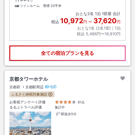
ツインルーム 禁煙
20平米
おとな
2
名
1
泊
1
部屋 合計
10,972
37,620
税込
円
〜
円
おとな1名 (
2
名1室)｜
1
泊
税込
5,486円〜18,810円
全ての宿泊プランを見る
京都タワーホテル
地図
京都府
京都駅周辺
ふるさと納税対象施設
お客様アンケート評価
81点
るるぶトラベル評価
集計中
駅徒歩5分