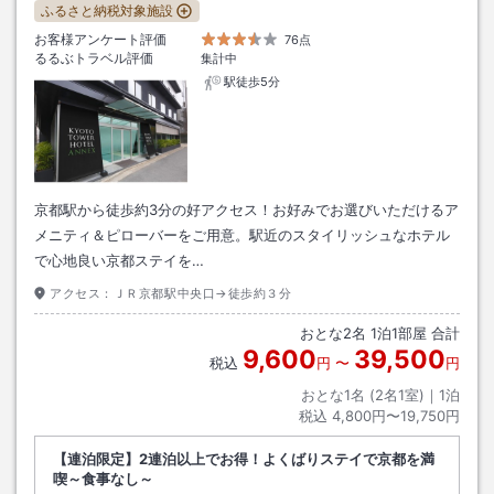
ふるさと納税対象施設
お客様アンケート評価
76点
るるぶトラベル評価
集計中
駅徒歩5分
京都駅から徒歩約3分の好アクセス！お好みでお選びいただけるア
メニティ＆ピローバーをご用意。駅近のスタイリッシュなホテル
で心地良い京都ステイを…
アクセス：
ＪＲ京都駅中央口→徒歩約３分
おとな
2
名
1
泊
1
部屋 合計
9,600
39,500
税込
円
〜
円
おとな1名 (
2
名1室)｜
1
泊
税込
4,800円〜19,750円
【連泊限定】2連泊以上でお得！よくばりステイで京都を満
喫～食事なし～