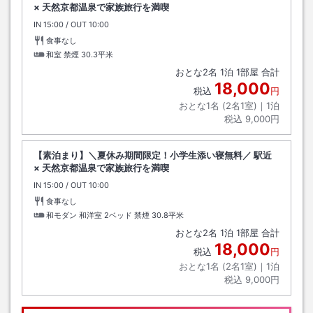
× 天然京都温泉で家族旅行を満喫
IN
チェックイン
15:00
/ OUT
チェックアウト
10:00
食事なし
和室 禁煙
30.3平米
おとな
2
名
1
泊
1
部屋 合計
18,000
税込
円
おとな1名 (
2
名1室)｜
1
泊
税込
9,000円
【素泊まり】＼夏休み期間限定！小学生添い寝無料／ 駅近
× 天然京都温泉で家族旅行を満喫
IN
チェックイン
15:00
/ OUT
チェックアウト
10:00
食事なし
和モダン 和洋室 2ベッド 禁煙
30.8平米
おとな
2
名
1
泊
1
部屋 合計
18,000
税込
円
おとな1名 (
2
名1室)｜
1
泊
税込
9,000円