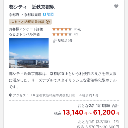
都シティ 近鉄京都駅
地図
京都府
京都駅周辺
ふるさと納税対象施設
お客様アンケート評価
85点
るるぶトラベル評価
4.1
駅徒歩5分
都シティ近鉄京都駅は、京都駅直上という利便性の良さを最大限
に活かした、リーズナブルでスタイリッシュな宿泊特化型ホテル
です。
アクセス：
ＪＲ京都駅新幹線中央改札口出口→徒歩約１分
おとな
2
名
1
泊
1
部屋 合計
13,140
61,200
税込
円
〜
円
おとな1名 (
2
名1室)｜
1
泊
税込
6,570円〜30,600円