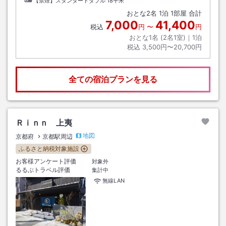
【禁煙】スタンダードダブル
18平米
おとな
2
名
1
泊
1
部屋 合計
7,000
41,400
税込
円
〜
円
おとな1名 (
2
名1室)｜
1
泊
税込
3,500円〜20,700円
全ての宿泊プランを見る
Ｒｉｎｎ 上夷
地図
京都府
京都駅周辺
ふるさと納税対象施設
お客様アンケート評価
対象外
るるぶトラベル評価
集計中
無線LAN