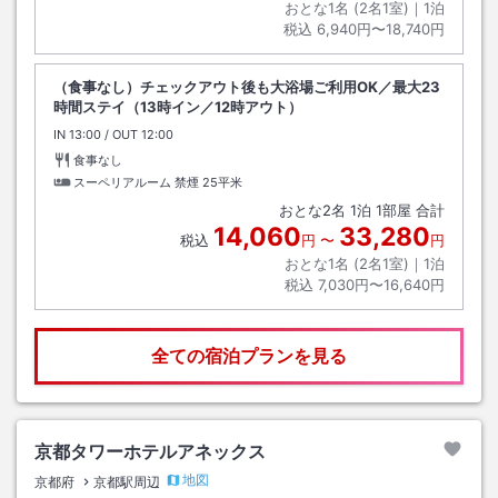
おとな1名 (
2
名1室)｜
1
泊
税込
6,940円〜18,740円
（食事なし）チェックアウト後も大浴場ご利用OK／最大23
時間ステイ（13時イン／12時アウト）
IN
チェックイン
13:00
/ OUT
チェックアウト
12:00
食事なし
スーペリアルーム 禁煙
25平米
おとな
2
名
1
泊
1
部屋 合計
14,060
33,280
税込
円
〜
円
おとな1名 (
2
名1室)｜
1
泊
税込
7,030円〜16,640円
全ての宿泊プランを見る
京都タワーホテルアネックス
地図
京都府
京都駅周辺