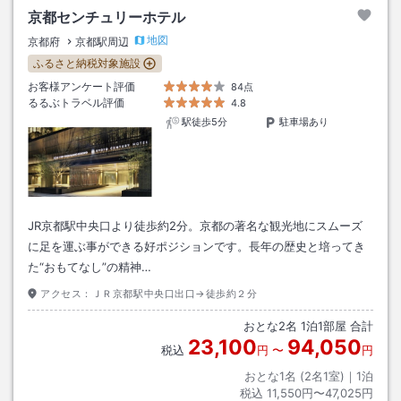
京都センチュリーホテル
地図
京都府
京都駅周辺
ふるさと納税対象施設
お客様アンケート評価
84点
るるぶトラベル評価
4.8
駅徒歩5分
駐車場あり
JR京都駅中央口より徒歩約2分。京都の著名な観光地にスムーズ
に足を運ぶ事ができる好ポジションです。長年の歴史と培ってき
た“おもてなし”の精神…
アクセス：
ＪＲ京都駅中央口出口→徒歩約２分
おとな
2
名
1
泊
1
部屋 合計
23,100
94,050
税込
円
〜
円
おとな1名 (
2
名1室)｜
1
泊
税込
11,550円〜47,025円