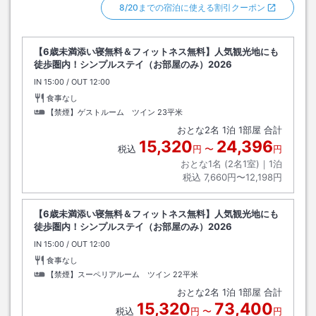
8/20までの宿泊に使える割引クーポン
【6歳未満添い寝無料＆フィットネス無料】人気観光地にも
徒歩圏内！シンプルステイ（お部屋のみ）2026
IN
チェックイン
15:00
/ OUT
チェックアウト
12:00
食事なし
【禁煙】ゲストルーム ツイン
23平米
おとな
2
名
1
泊
1
部屋 合計
15,320
24,396
税込
円
〜
円
おとな1名 (
2
名1室)｜
1
泊
税込
7,660円〜12,198円
【6歳未満添い寝無料＆フィットネス無料】人気観光地にも
徒歩圏内！シンプルステイ（お部屋のみ）2026
IN
チェックイン
15:00
/ OUT
チェックアウト
12:00
食事なし
【禁煙】スーペリアルーム ツイン
22平米
おとな
2
名
1
泊
1
部屋 合計
15,320
73,400
税込
円
〜
円