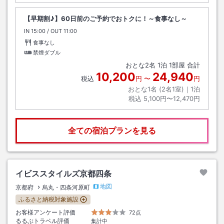
【早期割♪】60日前のご予約でおトクに！～食事なし～
IN
チェックイン
15:00
/ OUT
チェックアウト
11:00
食事なし
禁煙ダブル
おとな
2
名
1
泊
1
部屋 合計
10,200
24,940
税込
円
〜
円
おとな1名 (
2
名1室)｜
1
泊
税込
5,100円〜12,470円
全ての宿泊プランを見る
イビススタイルズ京都四条
地図
京都府
烏丸・四条河原町
ふるさと納税対象施設
お客様アンケート評価
72点
るるぶトラベル評価
集計中