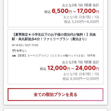
おとな
2
名
1
泊
1
部屋 合計
6,500
17,000
税込
円
〜
円
おとな1名 (
2
名1室)｜
1
泊
税込
3,250円〜8,500円
【夏季限定★小学生以下のお子様の宿泊代が無料！】四条
駅・烏丸駅徒歩4分！ファミリープラン（素泊まり）
IN
チェックイン
14:00
/ OUT
チェックアウト
11:00
食事なし
【禁煙】スーペリアツイン（１１０ｃｍ幅ベッド×２台）
19平米
おとな
2
名
1
泊
1
部屋 合計
12,000
24,000
税込
円
〜
円
おとな1名 (
2
名1室)｜
1
泊
税込
6,000円〜12,000円
全ての宿泊プランを見る