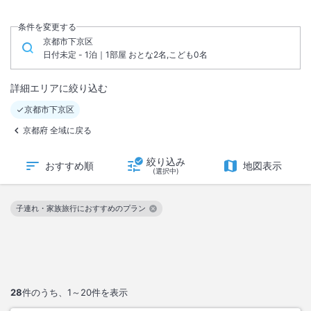
条件を変更する
京都市下京区
日付未定 - 1泊｜1部屋 おとな2名,こども0名
詳細エリアに絞り込む
京都市下京区
京都府 全域に戻る
絞り込み
おすすめ順
地図表示
(選択中)
子連れ・家族旅行におすすめのプラン
この絞り込み条件を解除
28
件のうち、
1～20
件を表示