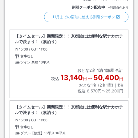
割引クーポン配布中
※利用条件あり
11月までの宿泊に使える割引クーポン
【タイムセール】期間限定！！京都旅には便利な駅ナカホテ
ルで決まり！（素泊り）
IN
チェックイン
15:00
/ OUT
チェックアウト
11:00
食事なし
ツイン 禁煙
16平米
おとな
2
名
1
泊
1
部屋 合計
13,140
50,400
税込
円
〜
円
おとな1名 (
2
名1室)｜
1
泊
税込
6,570円〜25,200円
【タイムセール】期間限定！！京都旅には便利な駅ナカホテ
ルで決まり！（素泊り）
IN
チェックイン
15:00
/ OUT
チェックアウト
11:00
食事なし
ダブル【禁煙】16平米
16平米