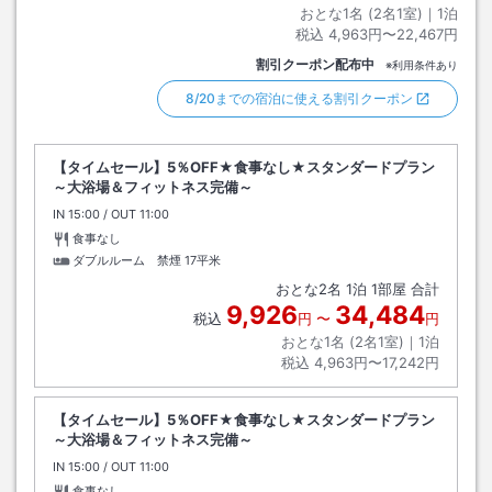
おとな1名 (
2
名1室)｜
1
泊
税込
4,963円〜22,467円
割引クーポン配布中
※利用条件あり
8/20までの宿泊に使える割引クーポン
【タイムセール】5％OFF★食事なし★スタンダードプラン
～大浴場＆フィットネス完備～
IN
チェックイン
15:00
/ OUT
チェックアウト
11:00
食事なし
ダブルルーム 禁煙
17平米
おとな
2
名
1
泊
1
部屋 合計
9,926
34,484
税込
円
〜
円
おとな1名 (
2
名1室)｜
1
泊
税込
4,963円〜17,242円
【タイムセール】5％OFF★食事なし★スタンダードプラン
～大浴場＆フィットネス完備～
IN
チェックイン
15:00
/ OUT
チェックアウト
11:00
食事なし