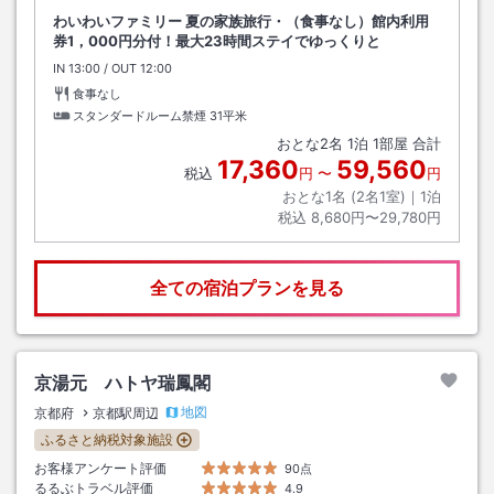
わいわいファミリー 夏の家族旅行・（食事なし）館内利用
券1，000円分付！最大23時間ステイでゆっくりと
IN
チェックイン
13:00
/ OUT
チェックアウト
12:00
食事なし
スタンダードルーム禁煙
31平米
おとな
2
名
1
泊
1
部屋 合計
17,360
59,560
税込
円
〜
円
おとな1名 (
2
名1室)｜
1
泊
税込
8,680円〜29,780円
全ての宿泊プランを見る
京湯元 ハトヤ瑞鳳閣
地図
京都府
京都駅周辺
ふるさと納税対象施設
お客様アンケート評価
90点
るるぶトラベル評価
4.9