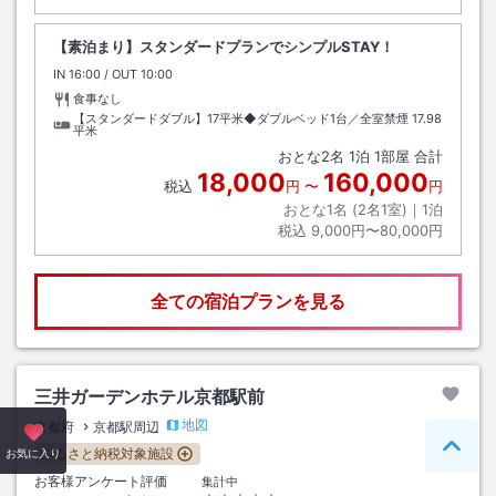
【素泊まり】スタンダードプランでシンプルSTAY！
IN
チェックイン
16:00
/ OUT
チェックアウト
10:00
食事なし
【スタンダードダブル】17平米◆ダブルベッド1台／全室禁煙
17.98
平米
おとな
2
名
1
泊
1
部屋 合計
18,000
160,000
税込
円
〜
円
おとな1名 (
2
名1室)｜
1
泊
税込
9,000円〜80,000円
全ての宿泊プランを見る
三井ガーデンホテル京都駅前
地図
京都府
京都駅周辺
ふるさと納税対象施設
ペー
お気に入り
お客様アンケート評価
集計中