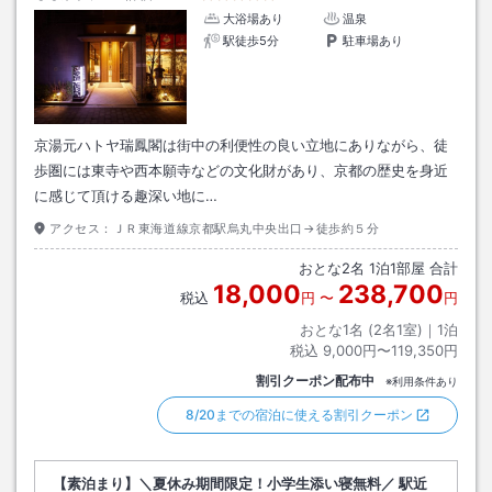
大浴場あり
温泉
駅徒歩5分
駐車場あり
京湯元ハトヤ瑞鳳閣は街中の利便性の良い立地にありながら、徒
歩圏には東寺や西本願寺などの文化財があり、京都の歴史を身近
に感じて頂ける趣深い地に…
アクセス：
ＪＲ東海道線京都駅烏丸中央出口→徒歩約５分
おとな
2
名
1
泊
1
部屋 合計
18,000
238,700
税込
円
〜
円
おとな1名 (
2
名1室)｜
1
泊
税込
9,000円〜119,350円
割引クーポン配布中
※利用条件あり
8/20までの宿泊に使える割引クーポン
【素泊まり】＼夏休み期間限定！小学生添い寝無料／ 駅近