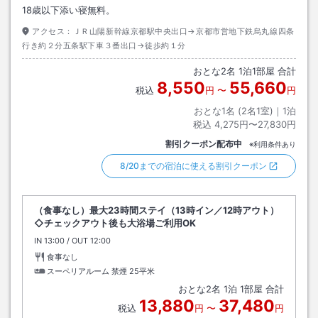
18歳以下添い寝無料。
アクセス：
ＪＲ山陽新幹線京都駅中央出口→京都市営地下鉄烏丸線四条
行き約２分五条駅下車３番出口→徒歩約１分
おとな
2
名
1
泊
1
部屋 合計
8,550
55,660
税込
円
〜
円
おとな1名 (
2
名1室)｜
1
泊
税込
4,275円〜27,830円
割引クーポン配布中
※利用条件あり
8/20までの宿泊に使える割引クーポン
（食事なし）最大23時間ステイ（13時イン／12時アウト）
◇チェックアウト後も大浴場ご利用OK
IN
チェックイン
13:00
/ OUT
チェックアウト
12:00
食事なし
スーペリアルーム 禁煙
25平米
おとな
2
名
1
泊
1
部屋 合計
13,880
37,480
税込
円
〜
円