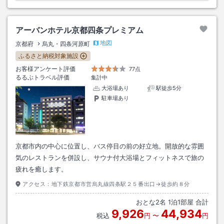
アーバンホテル京都四条プレミアム
地図
京都府
烏丸・四条河原町
ふるさと納税対象施設
お客様アンケート評価
77点
るるぶトラベル評価
集計中
大浴場あり
駅徒歩5分
駐車場あり
京都市内の中心に位置し、バス停目の前の好立地。開放的な雰囲
気のレストランを併設し、サウナ付大浴場とフィットネスで旅の
疲れを癒します。
アクセス：
地下鉄京都市営烏丸線四条駅２５番出口→徒歩約８分
おとな
2
名
1
泊
1
部屋 合計
9,926
44,934
税込
円
〜
円