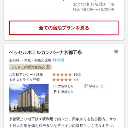
おとな1名 (
2
名1室)｜
1
泊
税込
7,660円〜36,700円
全ての宿泊プランを見る
ベッセルホテルカンパーナ京都五条
地図
京都府
烏丸・四条河原町
ふるさと納税対象施設
お客様アンケート評価
89点
るるぶトラベル評価
4.6
大浴場あり
駅徒歩5分
駐車場あり
京都駅より地下鉄１駅利用で約６分。四条からも徒歩圏内。サウ
ナ付大浴場を備え和モダンなデザインの京都らしさ漂うホテル。