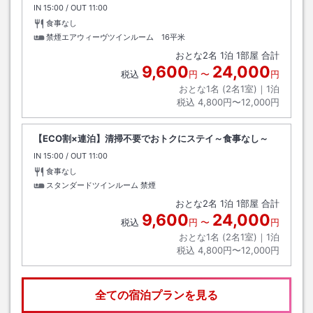
IN
チェックイン
15:00
/ OUT
チェックアウト
11:00
食事なし
禁煙エアウィーヴツインルーム 16平米
おとな
2
名
1
泊
1
部屋 合計
9,600
24,000
税込
円
〜
円
おとな1名 (
2
名1室)｜
1
泊
税込
4,800円〜12,000円
【ECO割×連泊】清掃不要でおトクにステイ～食事なし～
IN
チェックイン
15:00
/ OUT
チェックアウト
11:00
食事なし
スタンダードツインルーム 禁煙
おとな
2
名
1
泊
1
部屋 合計
9,600
24,000
税込
円
〜
円
おとな1名 (
2
名1室)｜
1
泊
税込
4,800円〜12,000円
全ての宿泊プランを見る