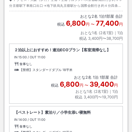
分京都駅下車南口出口→地下鉄烏丸京都駅から国際会館行き約４分四条駅
下車改札２４番出口→徒歩約６分
おとな
2
名
1
泊
1
部屋 合計
6,800
77,400
税込
円
〜
円
おとな1名 (
2
名1室)｜
1
泊
税込
3,400円〜38,700円
２泊以上におすすめ！連泊ECOプラン【客室清掃なし】
IN
チェックイン
15:00
/ OUT
チェックアウト
11:00
食事なし
【禁煙】スタンダードダブル
18平米
おとな
2
名
1
泊
1
部屋 合計
6,800
39,400
税込
円
〜
円
おとな1名 (
2
名1室)｜
1
泊
税込
3,400円〜19,700円
【ベストレート】素泊り／小学生添い寝無料
IN
チェックイン
14:00
/ OUT
チェックアウト
11:00
食事なし