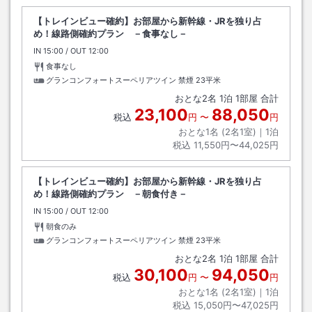
【トレインビュー確約】お部屋から新幹線・JRを独り占
め！線路側確約プラン －食事なし－
IN
チェックイン
15:00
/ OUT
チェックアウト
12:00
食事なし
グランコンフォートスーペリアツイン 禁煙
23平米
おとな
2
名
1
泊
1
部屋 合計
23,100
88,050
税込
円
〜
円
おとな1名 (
2
名1室)｜
1
泊
税込
11,550円〜44,025円
【トレインビュー確約】お部屋から新幹線・JRを独り占
め！線路側確約プラン －朝食付き－
IN
チェックイン
15:00
/ OUT
チェックアウト
12:00
朝食のみ
グランコンフォートスーペリアツイン 禁煙
23平米
おとな
2
名
1
泊
1
部屋 合計
30,100
94,050
税込
円
〜
円
おとな1名 (
2
名1室)｜
1
泊
税込
15,050円〜47,025円