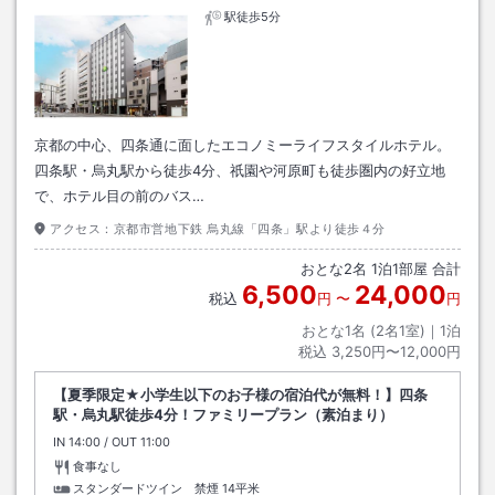
駅徒歩5分
京都の中心、四条通に面したエコノミーライフスタイルホテル。
四条駅・烏丸駅から徒歩4分、祇園や河原町も徒歩圏内の好立地
で、ホテル目の前のバス…
アクセス：
京都市営地下鉄 烏丸線「四条」駅より徒歩４分
おとな
2
名
1
泊
1
部屋 合計
6,500
24,000
税込
円
〜
円
おとな1名 (
2
名1室)｜
1
泊
税込
3,250円〜12,000円
【夏季限定★小学生以下のお子様の宿泊代が無料！】四条
駅・烏丸駅徒歩4分！ファミリープラン（素泊まり）
IN
チェックイン
14:00
/ OUT
チェックアウト
11:00
食事なし
スタンダードツイン 禁煙
14平米