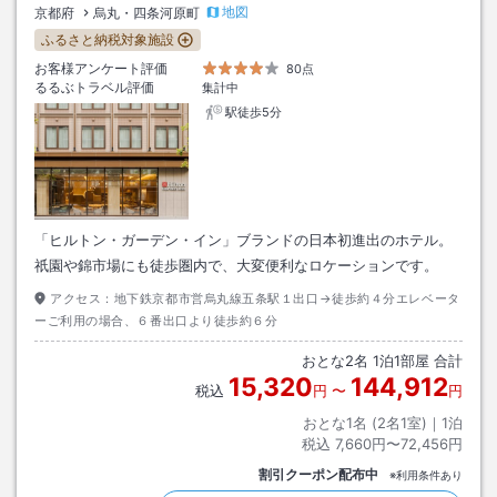
地図
京都府
烏丸・四条河原町
ふるさと納税対象施設
お客様アンケート評価
80点
るるぶトラベル評価
集計中
駅徒歩5分
「ヒルトン・ガーデン・イン」ブランドの日本初進出のホテル。
祇園や錦市場にも徒歩圏内で、大変便利なロケーションです。
アクセス：
地下鉄京都市営烏丸線五条駅１出口→徒歩約４分エレベータ
ーご利用の場合、６番出口より徒歩約６分
おとな
2
名
1
泊
1
部屋 合計
15,320
144,912
税込
円
〜
円
おとな1名 (
2
名1室)｜
1
泊
税込
7,660円〜72,456円
割引クーポン配布中
※利用条件あり