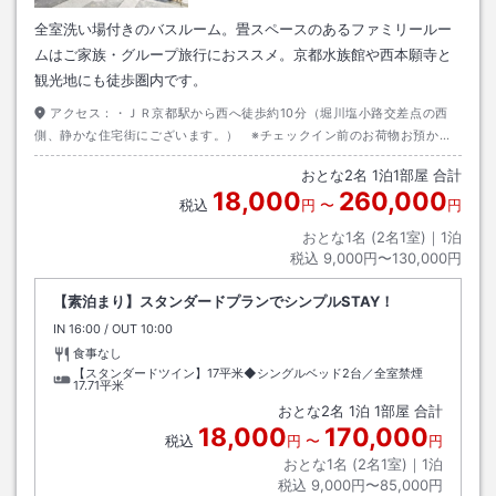
全室洗い場付きのバスルーム。畳スペースのあるファミリールー
ムはご家族・グループ旅行におススメ。京都水族館や西本願寺と
観光地にも徒歩圏内です。
アクセス：
・ＪＲ京都駅から西へ徒歩約10分（堀川塩小路交差点の西
側、静かな住宅街にございます。） ※チェックイン前のお荷物お預かり
時間 当日8：00～21：00です。
おとな
2
名
1
泊
1
部屋 合計
18,000
260,000
税込
円
〜
円
おとな1名 (
2
名1室)｜
1
泊
税込
9,000円〜130,000円
【素泊まり】スタンダードプランでシンプルSTAY！
IN
チェックイン
16:00
/ OUT
チェックアウト
10:00
食事なし
【スタンダードツイン】17平米◆シングルベッド2台／全室禁煙
17.71平米
おとな
2
名
1
泊
1
部屋 合計
18,000
170,000
税込
円
〜
円
おとな1名 (
2
名1室)｜
1
泊
税込
9,000円〜85,000円