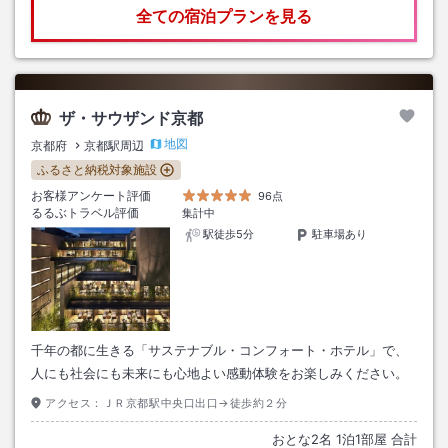
全ての宿泊プランを見る
ザ・サウザンド京都
地図
京都府
京都駅周辺
ふるさと納税対象施設
お客様アンケート評価
96点
るるぶトラベル評価
集計中
駅徒歩5分
駐車場あり
千年の都に生きる「サステナブル・コンフォート・ホテル」で、
人にも社会にも未来にも心地よい感動体験をお楽しみください。
アクセス：
ＪＲ京都駅中央口出口→徒歩約２分
おとな
2
名
1
泊
1
部屋 合計