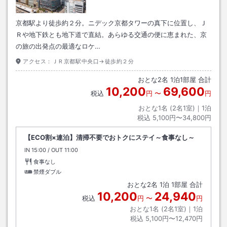
京都駅より徒歩約２分。ニデック京都タワーの真下に位置し、Ｊ
Ｒや地下鉄とも地下道で直結。あらゆる交通の便に恵まれた、京
の旅の出発点の最適なロケ…
アクセス：
ＪＲ京都駅中央口→徒歩約２分
おとな
2
名
1
泊
1
部屋 合計
10,200
69,600
税込
円
〜
円
おとな1名 (
2
名1室)｜
1
泊
税込
5,100円〜34,800円
【ECO割×連泊】清掃不要でおトクにステイ～食事なし～
IN
チェックイン
15:00
/ OUT
チェックアウト
11:00
食事なし
禁煙ダブル
おとな
2
名
1
泊
1
部屋 合計
10,200
24,940
税込
円
〜
円
おとな1名 (
2
名1室)｜
1
泊
税込
5,100円〜12,470円