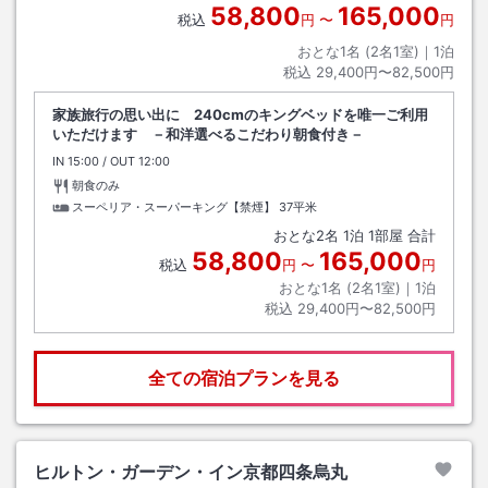
58,800
165,000
税込
円
〜
円
おとな1名 (
2
名1室)｜
1
泊
税込
29,400円〜82,500円
家族旅行の思い出に 240cmのキングベッドを唯一ご利用
いただけます －和洋選べるこだわり朝食付き－
IN
チェックイン
15:00
/ OUT
チェックアウト
12:00
朝食のみ
スーペリア・スーパーキング【禁煙】
37平米
おとな
2
名
1
泊
1
部屋 合計
58,800
165,000
税込
円
〜
円
おとな1名 (
2
名1室)｜
1
泊
税込
29,400円〜82,500円
全ての宿泊プランを見る
ヒルトン・ガーデン・イン京都四条烏丸