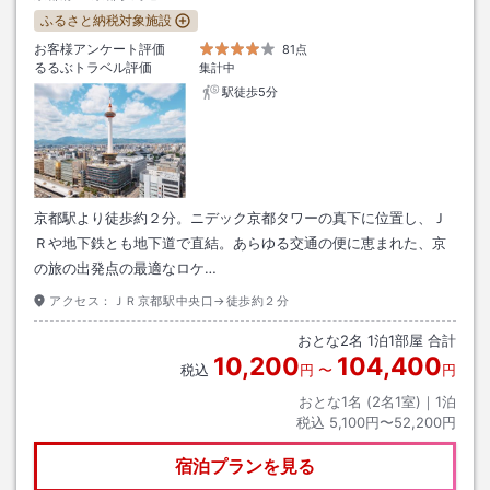
ふるさと納税対象施設
お客様アンケート評価
81点
るるぶトラベル評価
集計中
駅徒歩5分
京都駅より徒歩約２分。ニデック京都タワーの真下に位置し、Ｊ
Ｒや地下鉄とも地下道で直結。あらゆる交通の便に恵まれた、京
の旅の出発点の最適なロケ…
アクセス：
ＪＲ京都駅中央口→徒歩約２分
おとな
2
名
1
泊
1
部屋 合計
10,200
104,400
税込
円
〜
円
おとな1名 (
2
名1室)｜
1
泊
税込
5,100円〜52,200円
宿泊プランを見る