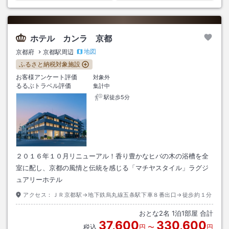
ホテル カンラ 京都
地図
京都府
京都駅周辺
ふるさと納税対象施設
お客様アンケート評価
対象外
るるぶトラベル評価
集計中
駅徒歩5分
２０１６年１０月リニューアル！香り豊かなヒバの木の浴槽を全
室に配し、京都の風情と伝統を感じる「マチヤスタイル」ラグジ
ュアリーホテル
アクセス：
ＪＲ京都駅→地下鉄烏丸線五条駅下車８番出口→徒歩約１分
おとな
2
名
1
泊
1
部屋 合計
37,600
330,600
税込
円
〜
円