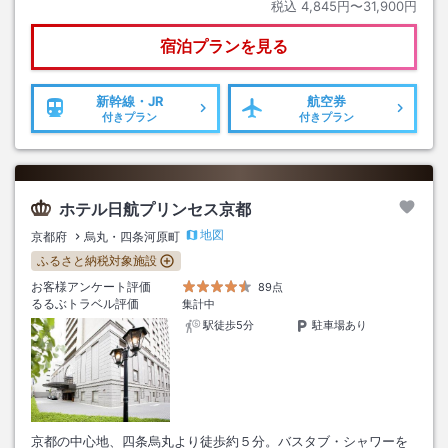
税込
4,845円〜31,900円
宿泊プランを見る
新幹線・JR
航空券
付きプラン
付きプラン
ホテル日航プリンセス京都
地図
京都府
烏丸・四条河原町
ふるさと納税対象施設
お客様アンケート評価
89点
るるぶトラベル評価
集計中
駅徒歩5分
駐車場あり
京都の中心地、四条烏丸より徒歩約５分。バスタブ・シャワーを