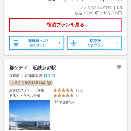
おとな1名 (
2
名1室)｜
1
泊
税込
18,800円〜165,300円
宿泊プランを見る
新幹線・JR
航空券
付きプラン
付きプラン
都シティ 近鉄京都駅
地図
京都府
京都駅周辺
ふるさと納税対象施設
お客様アンケート評価
85点
るるぶトラベル評価
4.1
駅徒歩5分