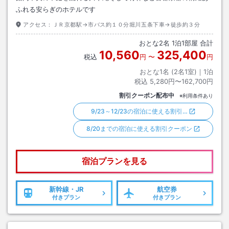
ふれる安らぎのホテルです
アクセス：
ＪＲ京都駅→市バス約１０分堀川五条下車→徒歩約３分
おとな
2
名
1
泊
1
部屋 合計
10,560
325,400
税込
円
〜
円
おとな1名 (
2
名1室)｜
1
泊
税込
5,280円〜162,700円
割引クーポン配布中
※利用条件あり
9/23～12/23の宿泊に使える割引…
8/20までの宿泊に使える割引クーポン
宿泊プランを見る
新幹線・JR
航空券
付きプラン
付きプラン