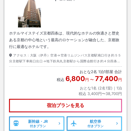
ホテルマイステイズ京都四条は、現代的なホテルの快適さと歴史
ある京都の中心地という最高のロケーションが融合した、京都旅
行に最適なホテルです。
アクセス：
大阪（伊丹）空港→空港リムジンバス京都駅南口行き約５５
分京都駅下車南口出口→地下鉄烏丸京都駅から国際会館行き約４分四条駅
下車改札２４番出口→徒歩約６分
おとな
2
名
1
泊
1
部屋 合計
6,800
77,400
税込
円
〜
円
おとな1名 (
2
名1室)｜
1
泊
税込
3,400円〜38,700円
宿泊プランを見る
新幹線・JR
航空券
付きプラン
付きプラン