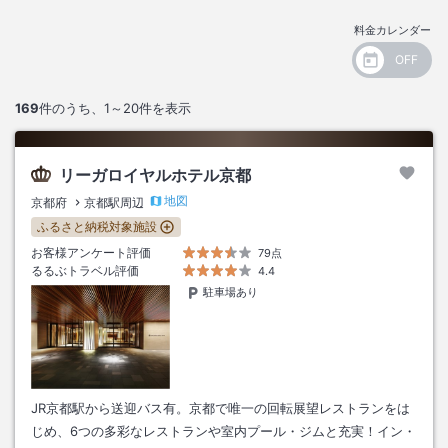
料金カレンダー
169
件のうち、
1～20
件を表示
リーガロイヤルホテル京都
地図
京都府
京都駅周辺
ふるさと納税対象施設
お客様アンケート評価
79点
るるぶトラベル評価
4.4
駐車場あり
JR京都駅から送迎バス有。京都で唯一の回転展望レストランをは
じめ、6つの多彩なレストランや室内プール・ジムと充実！イン・