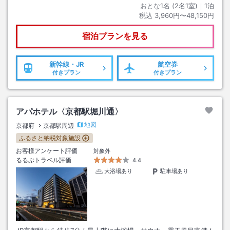
おとな1名 (
2
名1室)｜
1
泊
税込
3,960円〜48,150円
宿泊プランを見る
新幹線・JR
航空券
付きプラン
付きプラン
アパホテル〈京都駅堀川通〉
地図
京都府
京都駅周辺
ふるさと納税対象施設
お客様アンケート評価
対象外
るるぶトラベル評価
4.4
大浴場あり
駐車場あり