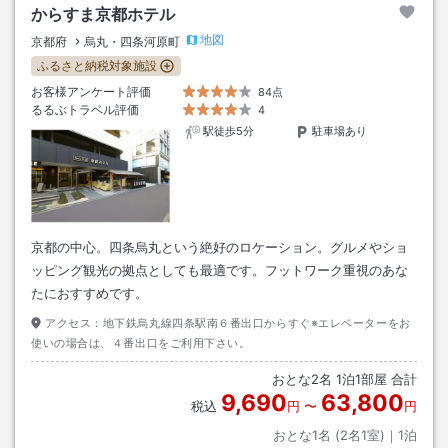
からすま京都ホテル
地図
京都府
烏丸・四条河原町
ふるさと納税対象施設
お客様アンケート評価
84点
るるぶトラベル評価
4
駅徒歩5分
駐車場あり
京都の中心。四条烏丸という絶好のロケーション。グルメやショ
ッピング観光の拠点としても最適です。フットワーク重視のあな
たにおすすめです。
アクセス：
地下鉄烏丸線四条駅南６番出口からすぐ※エレベーターをお
使いの場合は、４番出口をご利用下さい。
おとな
2
名
1
泊
1
部屋 合計
9,690
63,800
税込
円
〜
円
おとな1名 (
2
名1室)｜
1
泊