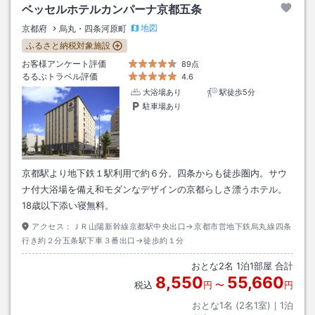
ベッセルホテルカンパーナ京都五条
地図
京都府
烏丸・四条河原町
ふるさと納税対象施設
お客様アンケート評価
89点
るるぶトラベル評価
4.6
大浴場あり
駅徒歩5分
駐車場あり
京都駅より地下鉄１駅利用で約６分。四条からも徒歩圏内。サウ
ナ付大浴場を備え和モダンなデザインの京都らしさ漂うホテル。
18歳以下添い寝無料。
アクセス：
ＪＲ山陽新幹線京都駅中央出口→京都市営地下鉄烏丸線四条
行き約２分五条駅下車３番出口→徒歩約１分
おとな
2
名
1
泊
1
部屋 合計
8,550
55,660
税込
円
〜
円
おとな1名 (
2
名1室)｜
1
泊