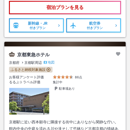
宿泊プランを見る
新幹線・JR
航空券
付きプラン
付きプラン
京都東急ホテル
地図
京都府
京都駅周辺
ふるさと納税対象施設
お客様アンケート評価
86点
るるぶトラベル評価
集計中
駐車場あり
京都駅に近い西本願寺に隣接する街中にありながら閑静な佇い。
館内中央の中庭を流れる川や滝そして竹林など古都京都の情緒あ