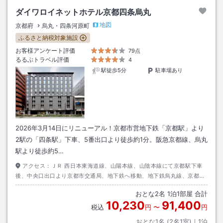
ダイワロイネットホテル京都四条烏丸
地図
京都府
烏丸・四条河原町
ふるさと納税対象施設
お客様アンケート評価
79点
るるぶトラベル評価
4
駅徒歩5分
駐車場あり
2026年3月14日にリニューアル！京都市営地下鉄「京都駅」より
2駅の「四条駅」下車、5番出口より徒歩約1分。阪急京都線、烏丸
駅より徒歩約5…
アクセス：
ＪＲ 西日本東海道線、山陽本線、山陰本線にて京都駅下車
後、中央口出口より京都市交通局、地下鉄へ移動、地下鉄烏丸線、京都駅
から国際会館行きに乗車（約４分）四条駅下車後、５番出口より徒歩約１
おとな
2
名
1
泊
1
部屋 合計
分
10,230
91,400
税込
円
〜
円
おとな1名 (
2
名1室)｜
1
泊