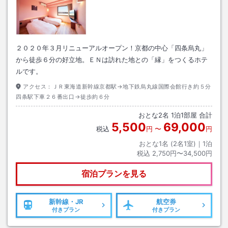
２０２０年３月リニューアルオープン！京都の中心「四条烏丸」
から徒歩６分の好立地。ＥＮは訪れた地との「縁」をつくるホテ
ルです。
アクセス：
ＪＲ東海道新幹線京都駅→地下鉄烏丸線国際会館行き約５分
四条駅下車２６番出口→徒歩約６分
おとな
2
名
1
泊
1
部屋 合計
5,500
69,000
税込
円
〜
円
おとな1名 (
2
名1室)｜
1
泊
税込
2,750円〜34,500円
宿泊プランを見る
新幹線・JR
航空券
付きプラン
付きプラン