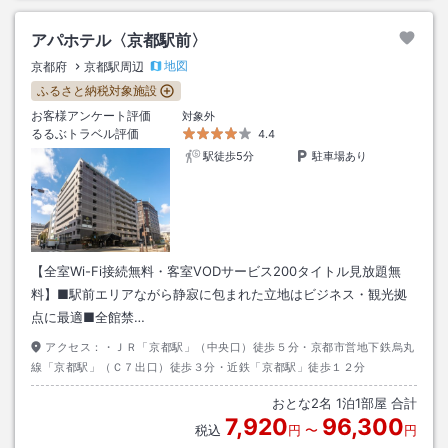
アパホテル〈京都駅前〉
地図
京都府
京都駅周辺
ふるさと納税対象施設
お客様アンケート評価
対象外
るるぶトラベル評価
4.4
駅徒歩5分
駐車場あり
【全室Wi-Fi接続無料・客室VODサービス200タイトル見放題無
料】■駅前エリアながら静寂に包まれた立地はビジネス・観光拠
点に最適■全館禁…
アクセス：
・ＪＲ「京都駅」（中央口）徒歩５分・京都市営地下鉄烏丸
線「京都駅」（Ｃ７出口）徒歩３分・近鉄「京都駅」徒歩１２分
おとな
2
名
1
泊
1
部屋 合計
7,920
96,300
税込
円
〜
円