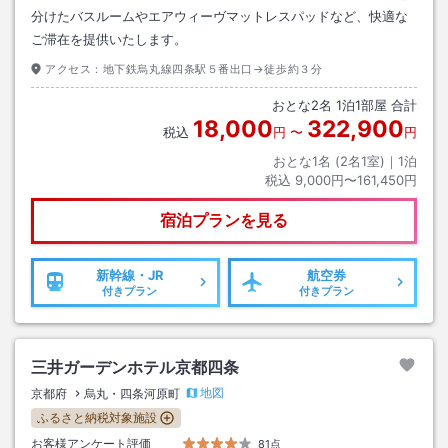
分けたバスルームやエアウィーヴマットレスパッドなど、快適な
ご滞在を提供いたします。
アクセス：
地下鉄烏丸線四条駅５番出口→徒歩約３分
おとな
2
名
1
泊
1
部屋 合計
18,000
322,900
税込
円
〜
円
おとな1名 (
2
名1室)｜
1
泊
税込
9,000円〜161,450円
宿泊プランを見る
新幹線・JR
航空券
付きプラン
付きプラン
三井ガーデンホテル京都四条
地図
京都府
烏丸・四条河原町
ふるさと納税対象施設
お客様アンケート評価
81点