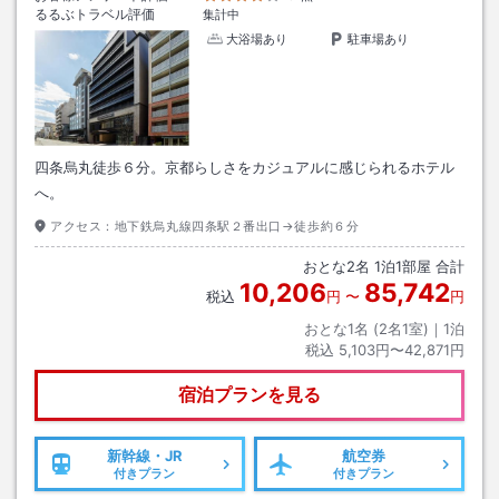
るるぶトラベル評価
集計中
大浴場あり
駐車場あり
四条烏丸徒歩６分。京都らしさをカジュアルに感じられるホテル
へ。
アクセス：
地下鉄烏丸線四条駅２番出口→徒歩約６分
おとな
2
名
1
泊
1
部屋 合計
10,206
85,742
税込
円
〜
円
おとな1名 (
2
名1室)｜
1
泊
税込
5,103円〜42,871円
宿泊プランを見る
新幹線・JR
航空券
付きプラン
付きプラン