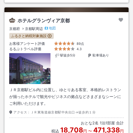
ホテルグランヴィア京都
地図
京都府
京都駅周辺
ふるさと納税対象施設
お客様アンケート評価
89点
るるぶトラベル評価
4.3
駅徒歩5分
駐車場あり
ＪＲ京都駅ビル内に位置し、ゆとりある客室、本格的レストラン
が揃ったホテルで観光やビジネスの拠点などさまざまなシーンに
ご利用いただけます。
アクセス：
ＪＲ東海道線京都駅中央出口→徒歩約１分
おとな
2
名
1
泊
1
部屋 合計
18,708
471,338
税込
円
〜
円