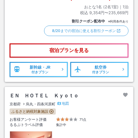
おとな1名 (
2
名1室)｜
1
泊
税込
9,354円〜235,669円
割引クーポン配布中
※利用条件あり
8/20までの宿泊に使える割引クーポン
宿泊プランを見る
新幹線・JR
航空券
付きプラン
付きプラン
ＥＮ ＨＯＴＥＬ Ｋｙｏｔｏ
地図
京都府
烏丸・四条河原町
ふるさと納税対象施設
お客様アンケート評価
71点
るるぶトラベル評価
集計中