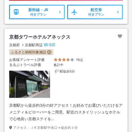
新幹線・JR
航空券
付きプラン
付きプラン
京都タワーホテルアネックス
地図
京都府
京都駅周辺
ふるさと納税対象施設
お客様アンケート評価
76点
るるぶトラベル評価
集計中
駅徒歩5分
京都駅から徒歩約3分の好アクセス！お好みでお選びいただけるア
メニティ＆ピローバーをご用意。駅近のスタイリッシュなホテル
で心地良い京都ステイを…
アクセス：
ＪＲ京都駅中央口→徒歩約３分