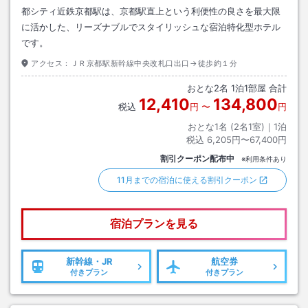
都シティ近鉄京都駅は、京都駅直上という利便性の良さを最大限
に活かした、リーズナブルでスタイリッシュな宿泊特化型ホテル
です。
アクセス：
ＪＲ京都駅新幹線中央改札口出口→徒歩約１分
おとな
2
名
1
泊
1
部屋 合計
12,410
134,800
税込
円
〜
円
おとな1名 (
2
名1室)｜
1
泊
税込
6,205円〜67,400円
割引クーポン配布中
※利用条件あり
11月までの宿泊に使える割引クーポン
宿泊プランを見る
新幹線・JR
航空券
付きプラン
付きプラン