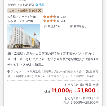
地図
京都府
京都駅周辺
ふるさと納税対象施設
お客様アンケート評価
78点
るるぶトラベル評価
4.4
駅徒歩5分
駐車場あり
JR「京都駅」烏丸中央口正面の好立地！定期観光バス・市内バ
ス・地下鉄へも好アクセス。お泊まり前後のお荷物預かり無料♪観
光やビジネスがより快適…
アクセス：
ＪＲ東海道線「京都駅」烏丸中央口徒歩約３分／【航空機利
用】大阪国際（伊丹）空港からバスで約５５分（ＪＲ「京都駅」八条口発
着）
おとな
2
名
1
泊
1
部屋 合計
11,000
51,800
税込
円
〜
円
おとな1名 (
2
名1室)｜
1
泊
税込
5,500円〜25,900円