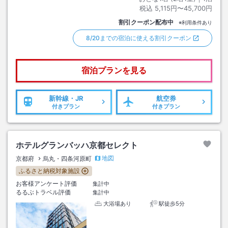
税込
5,115円〜45,700円
割引クーポン配布中
※利用条件あり
8/20までの宿泊に使える割引クーポン
宿泊プランを見る
新幹線・JR
航空券
付きプラン
付きプラン
ホテルグランバッハ京都セレクト
地図
京都府
烏丸・四条河原町
ふるさと納税対象施設
お客様アンケート評価
集計中
るるぶトラベル評価
集計中
大浴場あり
駅徒歩5分