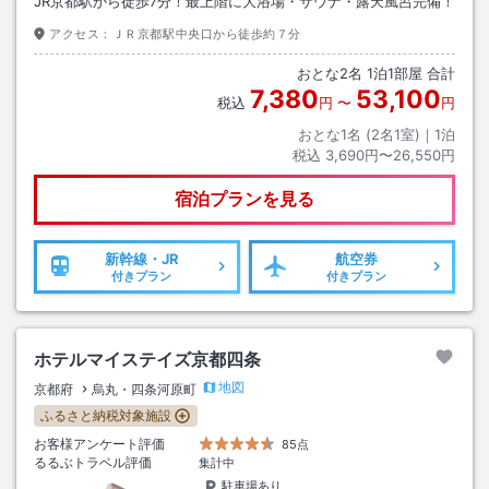
JR京都駅から徒歩7分！最上階に大浴場・サウナ・露天風呂完備！
アクセス：
ＪＲ京都駅中央口から徒歩約７分
おとな
2
名
1
泊
1
部屋 合計
7,380
53,100
税込
円
〜
円
おとな1名 (
2
名1室)｜
1
泊
税込
3,690円〜26,550円
宿泊プランを見る
新幹線・JR
航空券
付きプラン
付きプラン
ホテルマイステイズ京都四条
地図
京都府
烏丸・四条河原町
ふるさと納税対象施設
お客様アンケート評価
85点
るるぶトラベル評価
集計中
駐車場あり