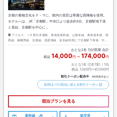
京都の着物文化をテ－マに、館内の意匠は華麗な西陣織を使用。
ホテルへは、JR「京都駅」中央口より徒歩約4分、京都駅地下道
と直結、京都駅を中心に…
アクセス：
ＪＲ西日本運航、東海道新幹線、山陰本線、東海道本線、湖
西線、嵯峨野線、京都線、琵琶湖線、奈良線利用にて京都駅下車後、中央
口出口より地下道を通り徒歩約４分
おとな
2
名
1
泊
1
部屋 合計
14,000
174,000
税込
円
〜
円
おとな1名 (
2
名1室)｜
1
泊
税込
7,000円〜87,000円
割引クーポン配布中
※利用条件あり
8/20までの宿泊に使える割引クーポン
宿泊プランを見る
新幹線・JR
航空券