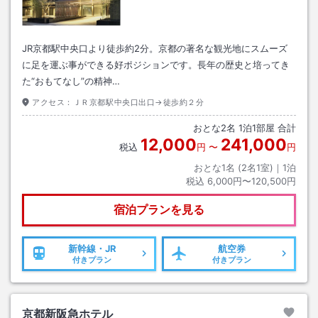
JR京都駅中央口より徒歩約2分。京都の著名な観光地にスムーズ
に足を運ぶ事ができる好ポジションです。長年の歴史と培ってき
た“おもてなし”の精神…
アクセス：
ＪＲ京都駅中央口出口→徒歩約２分
おとな
2
名
1
泊
1
部屋 合計
12,000
241,000
税込
円
〜
円
おとな1名 (
2
名1室)｜
1
泊
税込
6,000円〜120,500円
宿泊プランを見る
新幹線・JR
航空券
付きプラン
付きプラン
京都新阪急ホテル