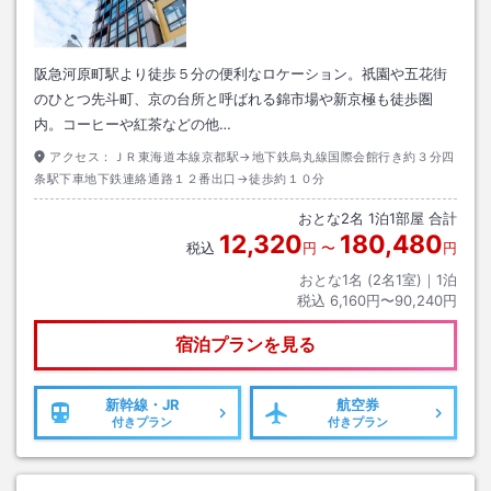
阪急河原町駅より徒歩５分の便利なロケーション。祇園や五花街
のひとつ先斗町、京の台所と呼ばれる錦市場や新京極も徒歩圏
内。コーヒーや紅茶などの他…
アクセス：
ＪＲ東海道本線京都駅→地下鉄烏丸線国際会館行き約３分四
条駅下車地下鉄連絡通路１２番出口→徒歩約１０分
おとな
2
名
1
泊
1
部屋 合計
12,320
180,480
税込
円
〜
円
おとな1名 (
2
名1室)｜
1
泊
税込
6,160円〜90,240円
宿泊プランを見る
新幹線・JR
航空券
付きプラン
付きプラン