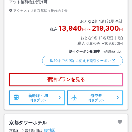
アウト後荷物お預け可
アクセス：
ＪＲ京都駅→徒歩約７分
おとな
2
名
1
泊
1
部屋 合計
13,940
219,300
税込
円
〜
円
おとな1名 (
2
名1室)｜
1
泊
税込
6,970円〜109,650円
割引クーポン配布中
※利用条件あり
8/20までの宿泊に使える割引クーポン
宿泊プランを見る
新幹線・JR
航空券
付きプラン
付きプラン
京都タワーホテル
地図
京都府
京都駅周辺