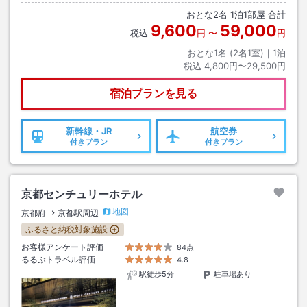
おとな
2
名
1
泊
1
部屋 合計
9,600
59,000
税込
円
〜
円
おとな1名 (
2
名1室)｜
1
泊
税込
4,800円〜29,500円
宿泊プランを見る
新幹線・JR
航空券
付きプラン
付きプラン
京都センチュリーホテル
地図
京都府
京都駅周辺
ふるさと納税対象施設
お客様アンケート評価
84点
るるぶトラベル評価
4.8
駅徒歩5分
駐車場あり