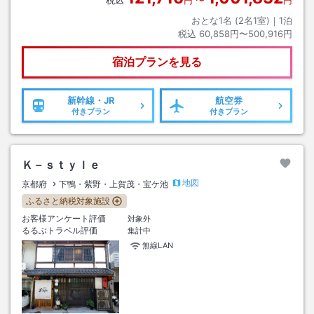
税込
円
〜
円
おとな1名 (
2
名1室)｜
1
泊
税込
60,858円〜500,916円
宿泊プランを見る
新幹線・JR
航空券
付きプラン
付きプラン
Ｋ－ｓｔｙｌｅ
地図
京都府
下鴨・紫野・上賀茂・宝ケ池
ふるさと納税対象施設
お客様アンケート評価
対象外
るるぶトラベル評価
集計中
無線LAN