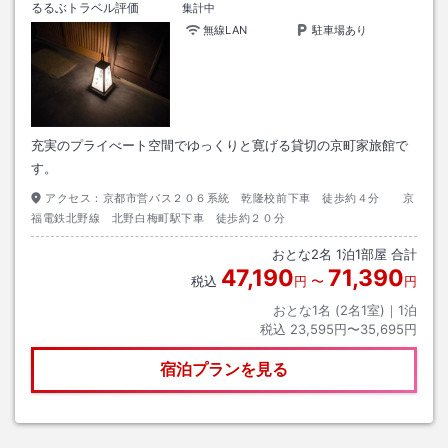
るるぶトラベル評価
集計中
無線LAN
駐車場あり
充実のプライべート空間でゆっくりと寛げる貸切の京町家旅館で
す。
アクセス：
京都市営バス２０６系統 乾隆校前下車 徒歩約４分 京
福電鉄北野線 北野白梅町駅下車 徒歩約２０分
おとな
2
名
1
泊
1
部屋 合計
47,190
71,390
税込
円
〜
円
おとな1名 (
2
名1室)｜
1
泊
税込
23,595円〜35,695円
宿泊プランを見る