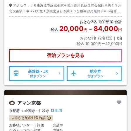
アクセス：
ＪＲ東海道本線京都駅→地下鉄烏丸線国際会館行き約１３分
北大路駅下車→バス北１系統玄琢行き約２０分鷹峯源光庵前下車→徒歩約
５分
おとな
2
名
1
泊
1
部屋 合計
20,000
84,000
税込
円
〜
円
おとな1名 (
2
名1室)｜
1
泊
税込
10,000円〜42,000円
宿泊プランを見る
新幹線・JR
航空券
付きプラン
付きプラン
アマン京都
地図
京都府
金閣寺・仁和寺
ふるさと納税対象施設
お客様アンケート評価
集計中
るるぶトラベル評価
対象外