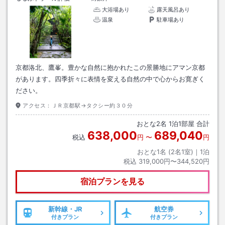
大浴場あり
露天風呂あり
温泉
駐車場あり
京都洛北、鷹峯。豊かな自然に抱かれたこの景勝地にアマン京都
があります。四季折々に表情を変える自然の中で心からお寛ぎく
ださい。
アクセス：
ＪＲ京都駅→タクシー約３０分
おとな
2
名
1
泊
1
部屋 合計
638,000
689,040
税込
円
〜
円
おとな1名 (
2
名1室)｜
1
泊
税込
319,000円〜344,520円
宿泊プランを見る
新幹線・JR
航空券
付きプラン
付きプラン