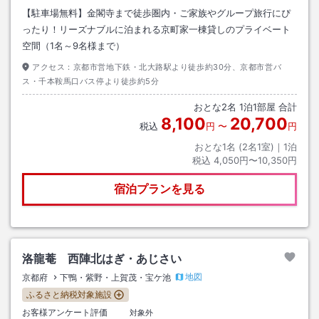
【駐車場無料】金閣寺まで徒歩圏内・ご家族やグループ旅行にぴ
ったり！リーズナブルに泊まれる京町家一棟貸しのプライベート
空間（1名～9名様まで）
アクセス：
京都市営地下鉄・北大路駅より徒歩約30分、京都市営バ
ス・千本鞍馬口バス停より徒歩約5分
おとな
2
名
1
泊
1
部屋 合計
8,100
20,700
税込
円
〜
円
おとな1名 (
2
名1室)｜
1
泊
税込
4,050円〜10,350円
宿泊プランを見る
洛龍菴 西陣北はぎ・あじさい
地図
京都府
下鴨・紫野・上賀茂・宝ケ池
ふるさと納税対象施設
お客様アンケート評価
対象外