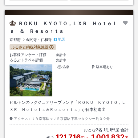
ＲＯＫＵ ＫＹＯＴＯ，ＬＸＲ Ｈｏｔｅｌ
ｓ ＆ Ｒｅｓｏｒｔｓ
地図
京都府
金閣寺・仁和寺
ふるさと納税対象施設
お客様アンケート評価
集計中
るるぶトラベル評価
集計中
温泉
駐車場あり
ヒルトンのラグジュアリーブランド「ＲＯＫＵ ＫＹＯＴＯ，Ｌ
ＸＲ Ｈｏｔｅｌｓ＆Ｒｅｓｏｒｔｓ」が日本初進出
アクセス：
ＪＲ京都駅→ＪＲ京都駅下車→タクシー約３０分
おとな
2
名
1
泊
1
部屋 合計
121,716
1,001,832