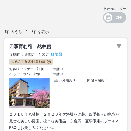
料金カレンダー
5
件のうち、
1～5
件を表示
四季育む宿 然林房
地図
京都府
金閣寺・仁和寺
ふるさと納税対象施設
お客様アンケート評価
集計中
るるぶトラベル評価
集計中
大浴場あり
駐車場あり
２０１８年光林棟、２０２０年大浴場を改装。四季折々の色彩を
見せる美しい庭園、様々な美術品、京会席、夏季限定のプール＆
BBQもお楽しみください…