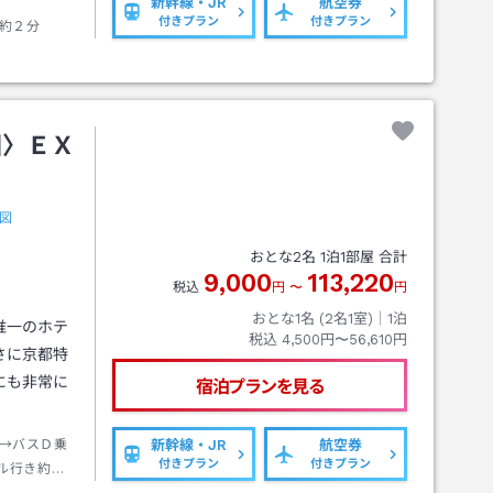
新幹線・JR
航空券
付きプラン
付きプラン
約２分
園〉ＥＸ
図
おとな
2
名
1
泊
1
部屋 合計
9,000
113,220
税込
円
〜
円
おとな1名 (
2
名1室)｜
1
泊
唯一のホテ
税込
4,500円〜56,610円
さに京都特
にも非常に
宿泊プランを見る
→バスＤ乗
新幹線・JR
航空券
付きプラン
付きプラン
ル行き約２