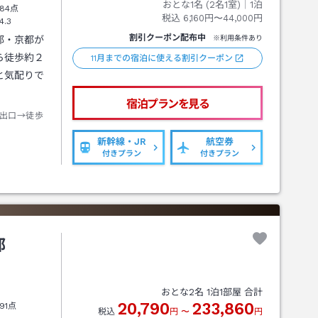
おとな1名 (
2
名1室)｜
1
泊
84点
税込
6,160円〜44,000円
4.3
割引クーポン配布中
都・京都が
※利用条件あり
ら徒歩約２
11月までの宿泊に使える割引クーポン
と気配りで
宿泊プランを見る
出口→徒歩
新幹線・JR
航空券
付きプラン
付きプラン
都
おとな
2
名
1
泊
1
部屋 合計
20,790
233,860
91点
税込
円
〜
円