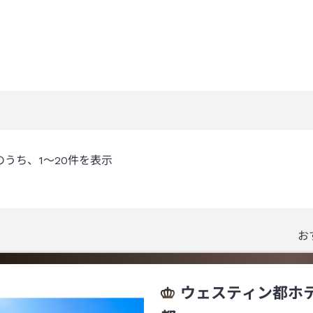
のうち、
1～20
件を表示
お
ウェスティン都ホ