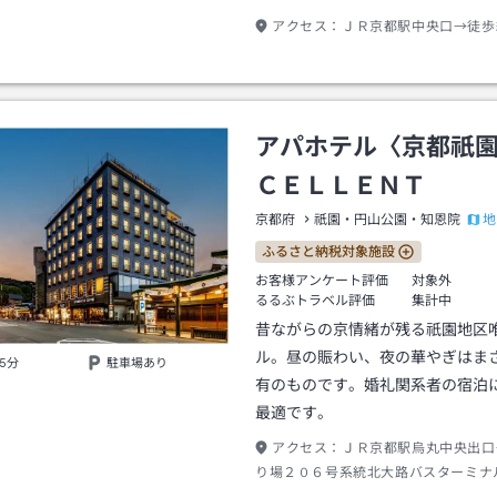
アクセス：
ＪＲ京都駅中央口→徒歩
アパホテル〈京都祇
ＣＥＬＬＥＮＴ
地
京都府
祇園・円山公園・知恩院
ふるさと納税対象施設
お客様アンケート評価
対象外
るるぶトラベル評価
集計中
昔ながらの京情緒が残る祇園地区
ル。昼の賑わい、夜の華やぎはま
5分
駐車場あり
有のものです。婚礼関系者の宿泊
最適です。
アクセス：
ＪＲ京都駅烏丸中央出口
り場２０６号系統北大路バスターミナ