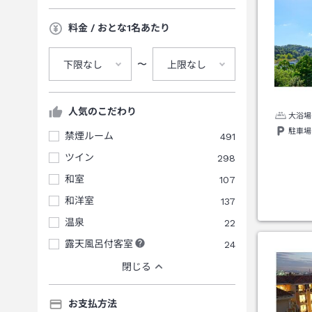
料金 / おとな1名あたり
〜
下限なし
上限なし
人気のこだわり
大浴場
駐車場
禁煙ルーム
491
ツイン
298
和室
107
和洋室
137
温泉
22
露天風呂付客室
24
閉じる
お支払方法