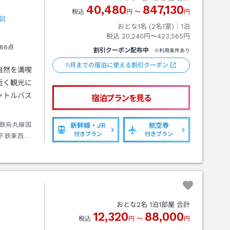
40,480
847,130
税込
円
〜
円
図
おとな1名 (
2
名1室)｜
1
泊
税込
20,240円〜423,565円
86点
割引クーポン配布中
※利用条件あり
11月までの宿泊に使える割引クーポン
自然を満喫
近く観光に
ャトルバス
宿泊プランを見る
鉄烏丸線国
新幹線・JR
航空券
付きプラン
付きプラン
下鉄東西線
→徒歩約２
おとな
2
名
1
泊
1
部屋 合計
12,320
88,000
税込
円
〜
円