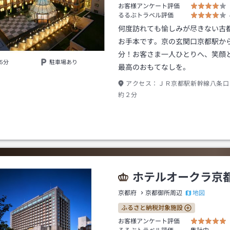
お客様アンケート評価
るるぶトラベル評価
何度訪れても愉しみが尽きない古
お手本です。京の玄関口京都駅か
分！お客さま一人ひとりへ、笑顔
5分
駐車場あり
最高のおもてなしを。
アクセス：
ＪＲ京都駅新幹線八条口
約２分
ホテルオークラ京
地図
京都府
京都御所周辺
ふるさと納税対象施設
お客様アンケート評価