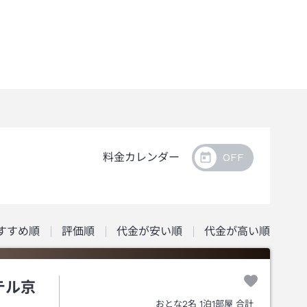
料金カレンダー
すすめ順
評価順
代金が安い順
代金が高い順
テル京
おとな
2
名
1
泊
1
部屋 合計