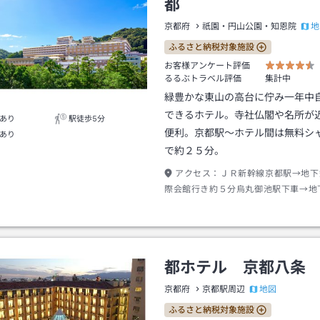
都
地
京都府
祇園・円山公園・知恩院
ふるさと納税対象施設
お客様アンケート評価
るるぶトラベル評価
集計中
緑豊かな東山の高台に佇み一年中
できるホテル。寺社仏閣や名所が
あり
駅徒歩5分
便利。京都駅～ホテル間は無料シ
あり
で約２５分。
アクセス：
ＪＲ新幹線京都駅→地下
際会館行き約５分烏丸御池駅下車→地
六地蔵行き約７分蹴上駅下車２番出口
分
都ホテル 京都八条
地図
京都府
京都駅周辺
ふるさと納税対象施設