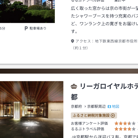
るるぶトラベル評価
集計中
広く取った窓からは京の市街が一
たシャワーブースを持つ充実のバ
ど、ワンランク上の寛ぎをお届け
5分
駐車場あり
す。
アクセス：
地下鉄東西線京都市役所
（約１分）
リーガロイヤルホ
都
地図
京都府
京都駅周辺
ふるさと納税対象施設
お客様アンケート評価
るるぶトラベル評価
JR京都駅から送迎バス有。京都で