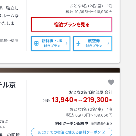
おとな1名 (
2
名1室)｜
1
泊
望。独立し
税込
10,395円〜116,930円
スルームな
いたしま
宿泊プランを見る
前駅～徒歩
新幹線・JR
航空券
付きプラン
付きプラン
テル京
おとな
2
名
1
泊
1
部屋 合計
13,940
219,300
税込
円
〜
円
おとな1名 (
2
名1室)｜
1
泊
税込
6,970円〜109,650円
79点
割引クーポン配布中
※利用条件あり
4.4
8/20までの宿泊に使える割引クーポン
唯一の回転