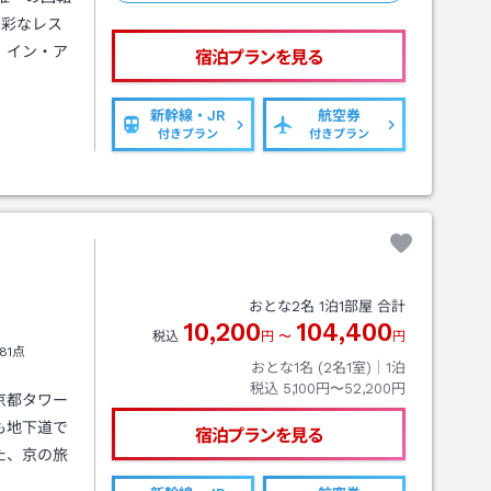
多彩なレス
！イン・ア
宿泊プランを見る
新幹線・JR
航空券
付きプラン
付きプラン
おとな
2
名
1
泊
1
部屋 合計
10,200
104,400
税込
円
〜
円
81点
おとな1名 (
2
名1室)｜
1
泊
税込
5,100円〜52,200円
京都タワー
も地下道で
宿泊プランを見る
た、京の旅