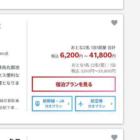
都
おとな
2
名
1
泊
1
部屋 合計
6,200
41,800
90点
税込
円
〜
円
おとな1名 (
2
名1室)｜
1
泊
鉄烏丸御池
税込
3,100円〜20,900円
セス便利な
煙となりま
宿泊プランを見る
線京都駅乗
新幹線・JR
航空券
付きプラン
付きプラン
池駅下車３