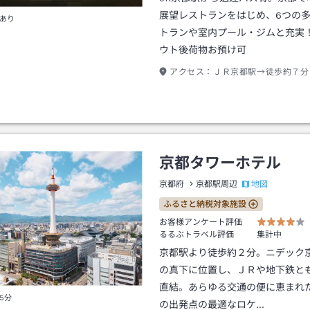
展望レストランをはじめ、6つの
あり
トランや室内プール・ジムと充実
ウト後荷物お預け可
アクセス：
ＪＲ京都駅→徒歩約７分
京都タワーホテル
地図
京都府
京都駅周辺
ふるさと納税対象施設
お客様アンケート評価
るるぶトラベル評価
集計中
京都駅より徒歩約２分。ニデック
の真下に位置し、ＪＲや地下鉄と
直結。あらゆる交通の便に恵まれ
5分
の出発点の最適なロケ…