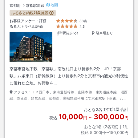
地図
京都府
京都駅周辺
ふるさと納税対象施設
お客様アンケート評価
88点
るるぶトラベル評価
4.5
駅徒歩5分
駐車場あり
京都市営地下鉄「京都駅」南改札口より徒歩約2分、JR「京都
駅」八条東口（新幹線側）より徒歩約2分と京都市内観光の利便性
に優れた立地、お荷物を…
アクセス：
ＪＲ西日本、東海道新幹線、山陽本線、東海道線本線、湖西
線、奈良線、琵琶湖線、京都線、嵯峨野線利用にて京都駅駅下車後、八条
東口出口より徒歩約２分
おとな
2
名
1
泊
1
部屋 合計
10,000
300,000
税込
円
〜
円
おとな1名 (
2
名1室)｜
1
泊
税込
5,000円〜150,000円