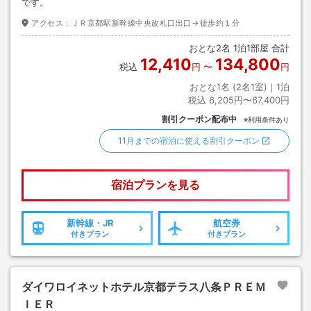
です。
アクセス：
ＪＲ京都駅新幹線中央改札口出口→徒歩約１分
おとな
2
名
1
泊
1
部屋 合計
12,410
134,800
税込
円
〜
円
おとな1名 (
2
名1室)｜
1
泊
税込
6,205円〜67,400円
割引クーポン配布中
※利用条件あり
11月までの宿泊に使える割引クーポン
宿泊プランを見る
新幹線・JR
航空券
付きプラン
付きプラン
ダイワロイネットホテル京都テラス八条ＰＲＥＭ
ＩＥＲ