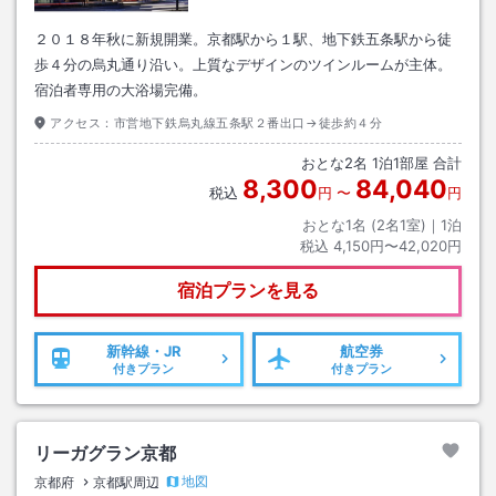
２０１８年秋に新規開業。京都駅から１駅、地下鉄五条駅から徒
歩４分の烏丸通り沿い。上質なデザインのツインルームが主体。
宿泊者専用の大浴場完備。
アクセス：
市営地下鉄烏丸線五条駅２番出口→徒歩約４分
おとな
2
名
1
泊
1
部屋 合計
8,300
84,040
税込
円
〜
円
おとな1名 (
2
名1室)｜
1
泊
税込
4,150円〜42,020円
宿泊プランを見る
新幹線・JR
航空券
付きプラン
付きプラン
リーガグラン京都
地図
京都府
京都駅周辺