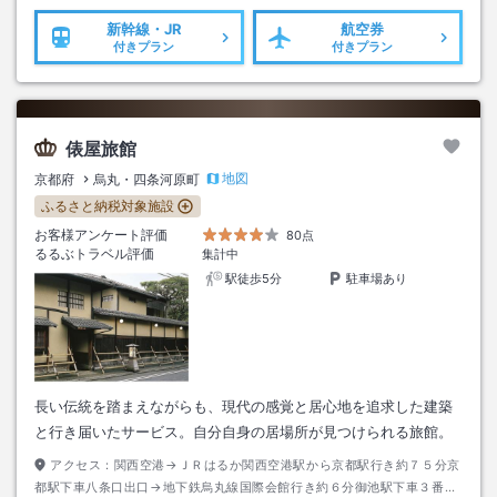
新幹線・JR
航空券
付きプラン
付きプラン
俵屋旅館
地図
京都府
烏丸・四条河原町
ふるさと納税対象施設
お客様アンケート評価
80点
るるぶトラベル評価
集計中
駅徒歩5分
駐車場あり
長い伝統を踏まえながらも、現代の感覚と居心地を追求した建築
と行き届いたサービス。自分自身の居場所が見つけられる旅館。
アクセス：
関西空港→ＪＲはるか関西空港駅から京都駅行き約７５分京
都駅下車八条口出口→地下鉄烏丸線国際会館行き約６分御池駅下車３番出