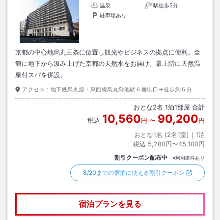
温泉
駅徒歩5分
駐車場あり
京都の中心地烏丸三条に位置し観光やビジネスの拠点に便利。全
館に地下から汲み上げた京都の天然水をお届け。最上階に天然温
泉付スパを併設。
アクセス：
地下鉄烏丸線・東西線烏丸御池駅６番出口→徒歩約５分
おとな
2
名
1
泊
1
部屋 合計
10,560
90,200
税込
円
〜
円
おとな1名 (
2
名1室)｜
1
泊
税込
5,280円〜45,100円
割引クーポン配布中
※利用条件あり
8/20までの宿泊に使える割引クーポン
宿泊プランを見る