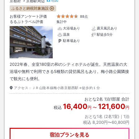
地図
京都府
京都駅周辺
ふるさと納税対象施設
お客様アンケート評価
88点
るるぶトラベル評価
集計中
大浴場あり
露天風呂あり
温泉
駅徒歩5分
駐車場あり
2022年春、全室180室の和のシティホテルが誕生。天然温泉の大
浴場や無料で利用できる5種類の貸切風呂もあり。梅小路公園隣接
で観光にも便利。
アクセス：
ＪＲ山陰本線梅小路京都西駅→徒歩約１分
おとな
2
名
1
泊
1
部屋 合計
16,400
121,600
税込
円
〜
円
おとな1名 (
2
名1室)｜
1
泊
税込
8,200円〜60,800円
宿泊プランを見る