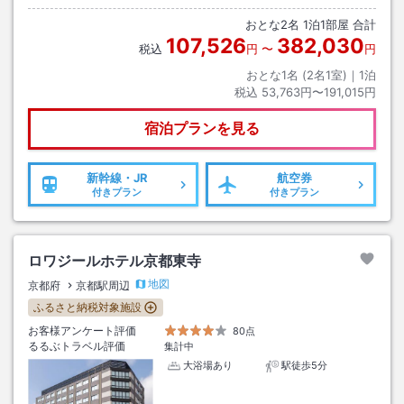
口→徒歩約３分
おとな
2
名
1
泊
1
部屋 合計
107,526
382,030
税込
円
〜
円
おとな1名 (
2
名1室)｜
1
泊
税込
53,763円〜191,015円
宿泊プランを見る
新幹線・JR
航空券
付きプラン
付きプラン
ロワジールホテル京都東寺
地図
京都府
京都駅周辺
ふるさと納税対象施設
お客様アンケート評価
80点
るるぶトラベル評価
集計中
大浴場あり
駅徒歩5分