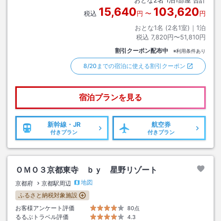
おとな
2
名
1
泊
1
部屋 合計
15,640
103,620
税込
円
〜
円
おとな1名 (
2
名1室)｜
1
泊
税込
7,820円〜51,810円
割引クーポン配布中
※利用条件あり
8/20までの宿泊に使える割引クーポン
宿泊プランを見る
新幹線・JR
航空券
付きプラン
付きプラン
ＯＭＯ３京都東寺 ｂｙ 星野リゾート
地図
京都府
京都駅周辺
ふるさと納税対象施設
お客様アンケート評価
80点
るるぶトラベル評価
4.3