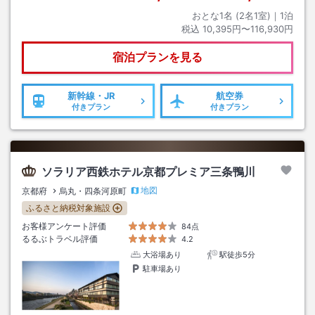
おとな1名 (
2
名1室)｜
1
泊
税込
10,395円〜116,930円
宿泊プランを見る
新幹線・JR
航空券
付きプラン
付きプラン
ソラリア西鉄ホテル京都プレミア三条鴨川
地図
京都府
烏丸・四条河原町
ふるさと納税対象施設
お客様アンケート評価
84点
るるぶトラベル評価
4.2
大浴場あり
駅徒歩5分
駐車場あり