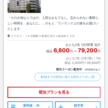
「その土地ならではの、上質なおもてなし。忘れられない素晴ら
しい時間を、あなたに。」のもと、ワンランク上の旅をお届けい
たします。
アクセス：
ＪＲ京都駅八条西口出口→徒歩約１２分
おとな
2
名
1
泊
1
部屋 合計
6,800
79,200
税込
円
〜
円
おとな1名 (
2
名1室)｜
1
泊
税込
3,400円〜39,600円
割引クーポン配布中
※利用条件あり
8/20までの宿泊に使える割引クーポン
宿泊プランを見る
新幹線・JR
航空券