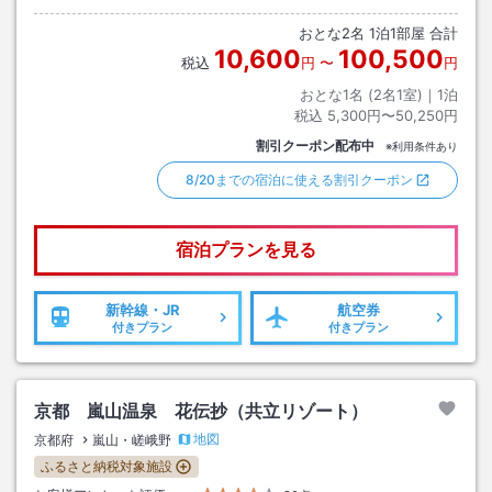
おとな
2
名
1
泊
1
部屋 合計
10,600
100,500
税込
円
〜
円
おとな1名 (
2
名1室)｜
1
泊
税込
5,300円〜50,250円
割引クーポン配布中
※利用条件あり
8/20までの宿泊に使える割引クーポン
宿泊プランを見る
新幹線・JR
航空券
付きプラン
付きプラン
京都 嵐山温泉 花伝抄（共立リゾート）
地図
京都府
嵐山・嵯峨野
ふるさと納税対象施設