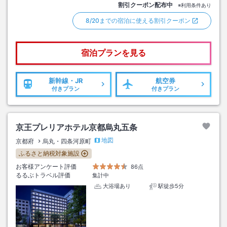
割引クーポン配布中
※利用条件あり
8/20までの宿泊に使える割引クーポン
宿泊プランを見る
新幹線・JR
航空券
付きプラン
付きプラン
京王プレリアホテル京都烏丸五条
地図
京都府
烏丸・四条河原町
ふるさと納税対象施設
お客様アンケート評価
86点
るるぶトラベル評価
集計中
大浴場あり
駅徒歩5分