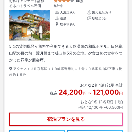
お客様アンケート評価
80点
るるぶトラベル評価
集計中
大浴場あり
露天風呂あり
温泉
駅徒歩5分
駐車場あり
5つの貸切風呂が無料で利用できる天然温泉の和風ホテル。阪急嵐
山駅の目の前！渡月橋まで徒歩約5分の立地。夕食は旬の食材をつ
かった四季夕膳会席。
アクセス：
ＪＲ京都駅→ＪＲ嵯峨野線約１７分ＪＲ嵯峨嵐山駅下車→徒
歩約１５分
おとな
2
名
1
泊
1
部屋 合計
24,200
121,000
税込
円
〜
円
おとな1名 (
2
名1室)｜
1
泊
税込
12,100円〜60,500円
宿泊プランを見る