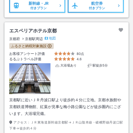
新幹線・JR
航空券
付きプラン
付きプラン
エスペリアホテル京都
地図
京都府
京都駅周辺
ふるさと納税対象施設
お客様アンケート評価
80点
るるぶトラベル評価
4.6
大浴場あり
駅徒歩5分
京都駅に近いＪＲ丹波口駅より徒歩約４分に立地。京都水族館や
京都鉄道博物館、紅葉が見事な梅小路公園などが徒歩圏内にござ
います。大浴場完備。
アクセス：
ＪＲ東海道新幹線京都駅→ＪＲ山陰本線・嵯峨野線丹波口駅
下車→徒歩約４分