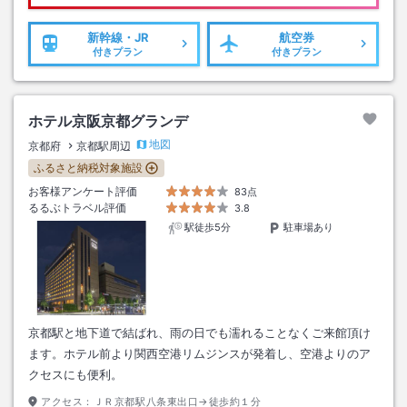
新幹線・JR
航空券
付きプラン
付きプラン
ホテル京阪京都グランデ
地図
京都府
京都駅周辺
ふるさと納税対象施設
お客様アンケート評価
83点
るるぶトラベル評価
3.8
駅徒歩5分
駐車場あり
京都駅と地下道で結ばれ、雨の日でも濡れることなくご来館頂け
ます。ホテル前より関西空港リムジンスが発着し、空港よりのア
クセスにも便利。
アクセス：
ＪＲ京都駅八条東出口→徒歩約１分