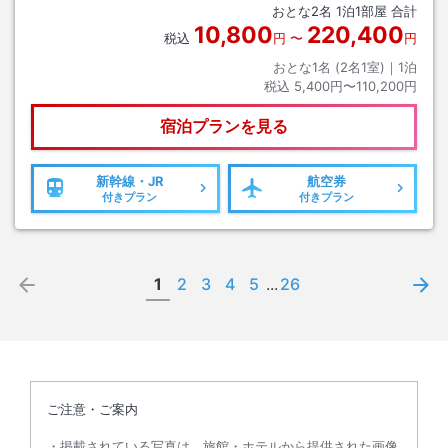
おとな
2
名
1
泊
1
部屋 合計
10,800
220,400
税込
円
〜
円
おとな1名 (
2
名1室)｜
1
泊
税込
5,400円〜110,200円
宿泊プランを見る
新幹線・JR
航空券
付きプラン
付きプラン
1
2
3
4
5
...
26
ご注意・ご案内
掲載されている写真は、旅館・ホテルから提供された画像