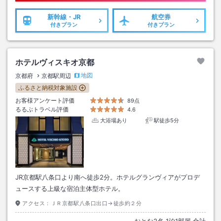
新幹線・JR
航空券
付きプラン
付きプラン
ホテルヴィスキオ京都
地図
京都府
京都駅周辺
ふるさと納税対象施設
お客様アンケート評価
89点
るるぶトラベル評価
4.6
大浴場あり
駅徒歩5分
JR京都駅八条口より南へ徒歩2分。ホテルグランヴィアがプロデ
ュースする上級な宿泊主体型ホテル。
アクセス：
ＪＲ京都駅八条口出口→徒歩約２分