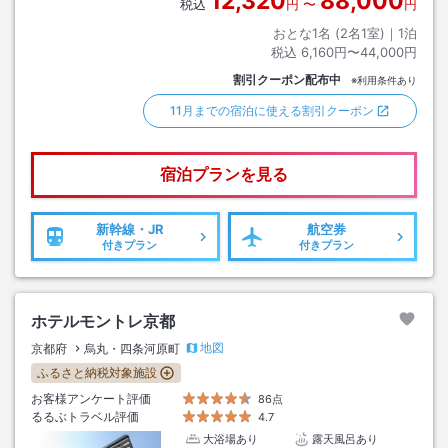
12,320
88,000
税込
円
〜
円
おとな1名 (
2
名1室)｜
1
泊
税込
6,160円〜44,000円
割引クーポン配布中
※利用条件あり
11月までの宿泊に使える割引クーポン
宿泊プランを見る
新幹線・JR
航空券
付きプラン
付きプラン
ホテルモントレ京都
地図
京都府
烏丸・四条河原町
ふるさと納税対象施設
お客様アンケート評価
86点
るるぶトラベル評価
4.7
大浴場あり
露天風呂あり