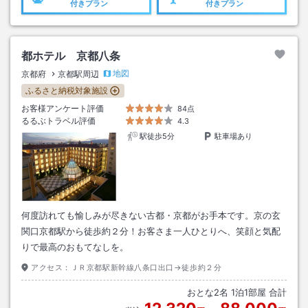
付きプラン
付きプラン
都ホテル 京都八条
地図
京都府
京都駅周辺
ふるさと納税対象施設
お客様アンケート評価
84点
るるぶトラベル評価
4.3
駅徒歩5分
駐車場あり
何度訪れても愉しみが尽きない古都・京都がお手本です。京の玄
関口京都駅から徒歩約２分！お客さま一人ひとりへ、笑顔と気配
りで最高のおもてなしを。
アクセス：
ＪＲ京都駅新幹線八条口出口→徒歩約２分
おとな
2
名
1
泊
1
部屋 合計