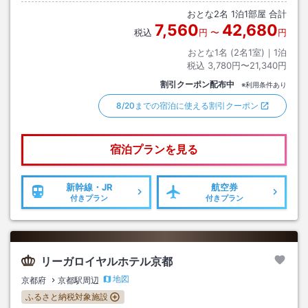
おとな
2
名
1
泊
1
部屋 合計
7,560
42,680
税込
円
〜
円
おとな1名 (
2
名1室)｜
1
泊
税込
3,780円〜21,340円
割引クーポン配布中
※利用条件あり
8/20までの宿泊に使える割引クーポン
宿泊プランを見る
新幹線・JR
航空券
付きプラン
付きプラン
リーガロイヤルホテル京都
地図
京都府
京都駅周辺
ふるさと納税対象施設