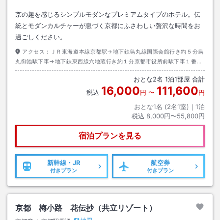
京の趣を感じるシンプルモダンなプレミアムタイプのホテル。伝
統とモダンカルチャーが息づく京都にふさわしい贅沢な時間をお
過ごしください。
アクセス：
ＪＲ東海道本線京都駅→地下鉄烏丸線国際会館行き約５分烏
丸御池駅下車→地下鉄東西線六地蔵行き約１分京都市役所前駅下車１番出
口→徒歩約１分
おとな
2
名
1
泊
1
部屋 合計
16,000
111,600
税込
円
〜
円
おとな1名 (
2
名1室)｜
1
泊
税込
8,000円〜55,800円
宿泊プランを見る
新幹線・JR
航空券
付きプラン
付きプラン
京都 梅小路 花伝抄（共立リゾート）