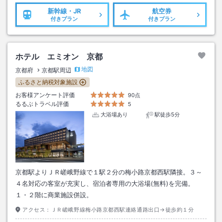
新幹線・JR
航空券
付きプラン
付きプラン
ホテル エミオン 京都
地図
京都府
京都駅周辺
ふるさと納税対象施設
お客様アンケート評価
90点
るるぶトラベル評価
5
大浴場あり
駅徒歩5分
京都駅よりＪＲ嵯峨野線で１駅２分の梅小路京都西駅隣接。３～
４名対応の客室が充実し、宿泊者専用の大浴場(無料)を完備。
１・２階に商業施設併設。
アクセス：
ＪＲ嵯峨野線梅小路京都西駅連絡通路出口→徒歩約１分