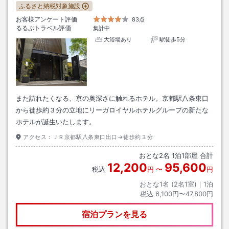
ふるさと納税対象施設
お客様アンケート評価
83点
るるぶトラベル評価
集計中
大浴場あり
駅徒歩5分
また訪れたくなる、京の奥深さに触れるホテル。京都駅八条東口
から徒歩約３分の立地にリーガロイヤルホテルグループの新たな
ホテルが誕生いたします。
アクセス：
ＪＲ京都駅八条東口出口→徒歩約３分
おとな
2
名
1
泊
1
部屋 合計
12,200
95,600
税込
円
〜
円
おとな1名 (
2
名1室)｜
1
泊
税込
6,100円〜47,800円
宿泊プランを見る