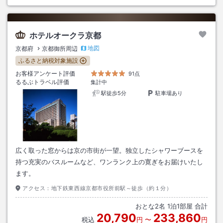
ホテルオークラ京都
地図
京都府
京都御所周辺
ふるさと納税対象施設
お客様アンケート評価
91点
るるぶトラベル評価
集計中
駅徒歩5分
駐車場あり
広く取った窓からは京の市街が一望。独立したシャワーブースを
持つ充実のバスルームなど、ワンランク上の寛ぎをお届けいたし
ます。
アクセス：
地下鉄東西線京都市役所前駅～徒歩（約１分）
おとな
2
名
1
泊
1
部屋 合計
20,790
233,860
税込
円
〜
円