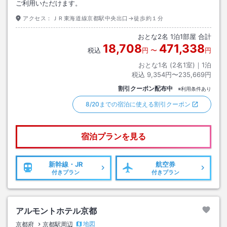
ご利用いただけます。
アクセス：
ＪＲ東海道線京都駅中央出口→徒歩約１分
おとな
2
名
1
泊
1
部屋 合計
18,708
471,338
税込
円
〜
円
おとな1名 (
2
名1室)｜
1
泊
税込
9,354円〜235,669円
割引クーポン配布中
※利用条件あり
8/20までの宿泊に使える割引クーポン
宿泊プランを見る
新幹線・JR
航空券
付きプラン
付きプラン
アルモントホテル京都
地図
京都府
京都駅周辺