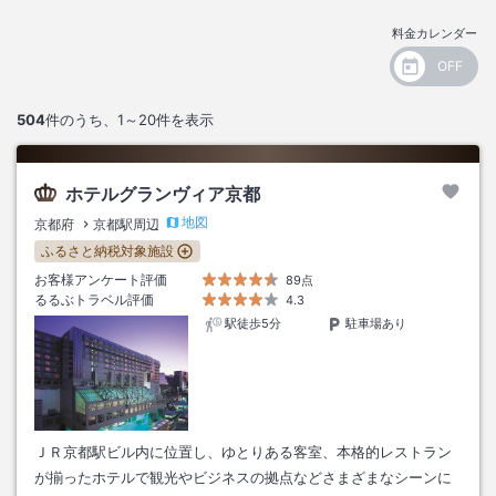
料金カレンダー
504
件のうち、
1～20
件を表示
ホテルグランヴィア京都
地図
京都府
京都駅周辺
ふるさと納税対象施設
お客様アンケート評価
89点
るるぶトラベル評価
4.3
駅徒歩5分
駐車場あり
ＪＲ京都駅ビル内に位置し、ゆとりある客室、本格的レストラン
が揃ったホテルで観光やビジネスの拠点などさまざまなシーンに