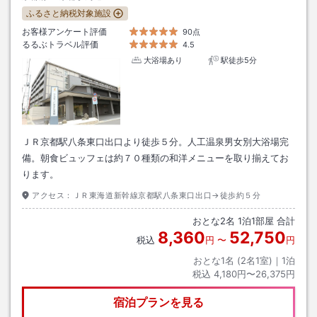
ふるさと納税対象施設
お客様アンケート評価
90点
るるぶトラベル評価
4.5
大浴場あり
駅徒歩5分
ＪＲ京都駅八条東口出口より徒歩５分。人工温泉男女別大浴場完
備。朝食ビュッフェは約７０種類の和洋メニューを取り揃えてお
ります。
アクセス：
ＪＲ東海道新幹線京都駅八条東口出口→徒歩約５分
おとな
2
名
1
泊
1
部屋 合計
8,360
52,750
税込
円
〜
円
おとな1名 (
2
名1室)｜
1
泊
税込
4,180円〜26,375円
宿泊プランを見る