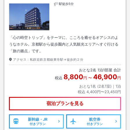
駅徒歩5分
「心の時空トリップ」をテーマに、こころを癒せるオアシスのよ
うなホテル。京都駅から徒歩圏内と人気観光エリアへすぐ行ける
「旅の拠点」です。
アクセス：
私鉄近鉄京都線東寺駅→徒歩約２分
おとな
2
名
1
泊
1
部屋 合計
8,800
46,900
税込
円
〜
円
おとな1名 (
2
名1室)｜
1
泊
税込
4,400円〜23,450円
宿泊プランを見る
新幹線・JR
航空券
付きプラン
付きプラン