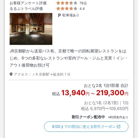
お客様アンケート評価
79点
るるぶトラベル評価
4.4
駐車場あり
JR京都駅から送迎バス有。京都で唯一の回転展望レストランをは
じめ、6つの多彩なレストランや室内プール・ジムと充実！イン・
アウト後荷物お預け可
アクセス：
ＪＲ京都駅→徒歩約７分
おとな
2
名
1
泊
1
部屋 合計
13,940
219,300
税込
円
〜
円
おとな1名 (
2
名1室)｜
1
泊
税込
6,970円〜109,650円
割引クーポン配布中
※利用条件あり
8/20までの宿泊に使える割引クーポン