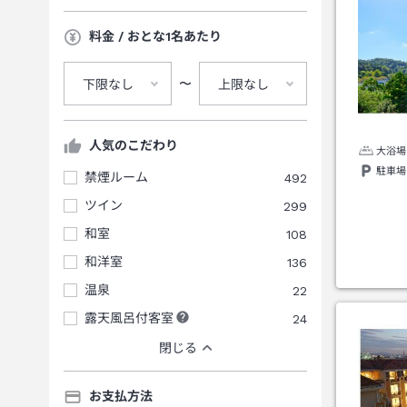
料金 / おとな1名あたり
〜
下限なし
上限なし
人気のこだわり
大浴場
駐車場
禁煙ルーム
492
ツイン
299
和室
108
和洋室
136
温泉
22
露天風呂付客室
24
閉じる
お支払方法