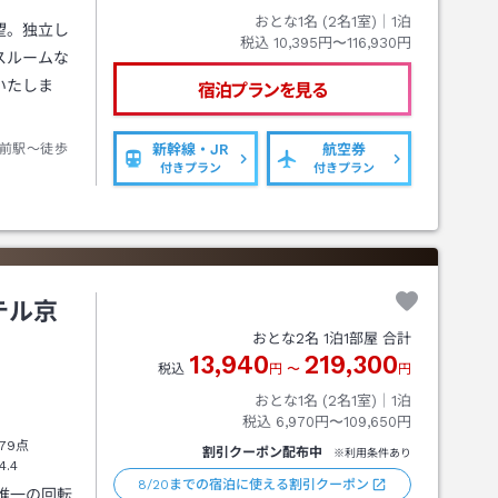
おとな1名 (
2
名1室)｜
1
泊
望。独立し
税込
10,395円〜116,930円
スルームな
いたしま
宿泊プランを見る
前駅～徒歩
新幹線・JR
航空券
付きプラン
付きプラン
テル京
おとな
2
名
1
泊
1
部屋 合計
13,940
219,300
税込
円
〜
円
おとな1名 (
2
名1室)｜
1
泊
税込
6,970円〜109,650円
79点
割引クーポン配布中
※利用条件あり
4.4
8/20までの宿泊に使える割引クーポン
唯一の回転