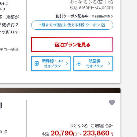
おとな1名 (
2
名1室)｜
1
泊
84点
税込
6,160円〜44,000円
4.3
割引クーポン配布中
都・京都が
※利用条件あり
ら徒歩約２
11月までの宿泊に使える割引クーポン
と気配りで
宿泊プランを見る
出口→徒歩
新幹線・JR
航空券
付きプラン
付きプラン
都
おとな
2
名
1
泊
1
部屋 合計
20,790
233,860
91点
税込
円
〜
円