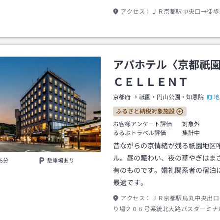
アクセス：
ＪＲ京都駅中央口→徒歩
アパホテル〈京都祇
ＣＥＬＬＥＮＴ
地
京都府
祇園・円山公園・知恩院
ふるさと納税対象施設
お客様アンケート評価
対象外
るるぶトラベル評価
集計中
昔ながらの京情緒が残る祇園地区
ル。昼の賑わい、夜の華やぎはま
5分
駐車場あり
有のものです。婚礼関系者の宿泊
最適です。
アクセス：
ＪＲ京都駅烏丸中央出口
り場２０６号系統北大路バスターミナ