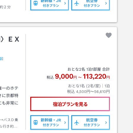
新幹線・JR
航空券
付きプラン
付きプラン
約２分
園〉ＥＸ
図
おとな
2
名
1
泊
1
部屋 合計
9,000
113,220
税込
円
〜
円
おとな1名 (
2
名1室)｜
1
泊
唯一のホテ
税込
4,500円〜56,610円
さに京都特
にも非常に
宿泊プランを見る
→バスＤ乗
新幹線・JR
航空券
付きプラン
付きプラン
ル行き約２