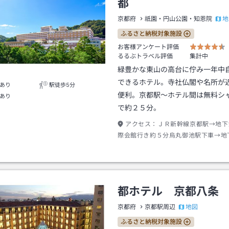
都
地
京都府
祇園・円山公園・知恩院
ふるさと納税対象施設
お客様アンケート評価
るるぶトラベル評価
集計中
緑豊かな東山の高台に佇み一年中
できるホテル。寺社仏閣や名所が
あり
駅徒歩5分
便利。京都駅～ホテル間は無料シ
あり
で約２５分。
アクセス：
ＪＲ新幹線京都駅→地下
際会館行き約５分烏丸御池駅下車→地
六地蔵行き約７分蹴上駅下車２番出口
分
都ホテル 京都八条
地図
京都府
京都駅周辺
ふるさと納税対象施設