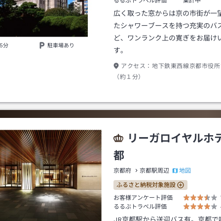
るるぶトラベル評価
集計中
広く取った窓からは京の市街が一
たシャワーブースを持つ充実のバ
ど、ワンランク上の寛ぎをお届け
5分
駐車場あり
す。
アクセス：
地下鉄東西線京都市役所
（約１分）
リーガロイヤルホ
都
地図
京都府
京都駅周辺
ふるさと納税対象施設
お客様アンケート評価
るるぶトラベル評価
JR京都駅から送迎バス有。京都で