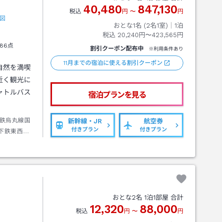
40,480
847,130
税込
円
〜
円
図
おとな1名 (
2
名1室)｜
1
泊
税込
20,240円〜423,565円
86点
割引クーポン配布中
※利用条件あり
11月までの宿泊に使える割引クーポン
自然を満喫
近く観光に
ャトルバス
宿泊プランを見る
鉄烏丸線国
新幹線・JR
航空券
付きプラン
付きプラン
下鉄東西線
→徒歩約２
おとな
2
名
1
泊
1
部屋 合計
12,320
88,000
税込
円
〜
円