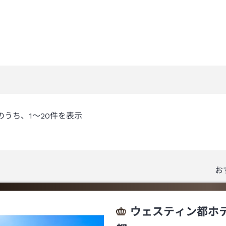
のうち、
1～20
件を表示
お
ウェスティン都ホ