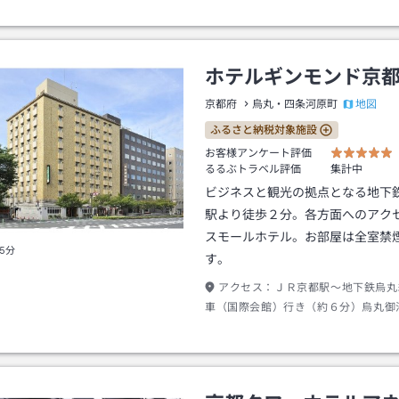
０分バス停「祇園」下車→徒歩約３分
ホテルギンモンド京
地図
京都府
烏丸・四条河原町
ふるさと納税対象施設
お客様アンケート評価
るるぶトラベル評価
集計中
ビジネスと観光の拠点となる地下
駅より徒歩２分。各方面へのアク
スモールホテル。お部屋は全室禁
5分
す。
アクセス：
ＪＲ京都駅～地下鉄烏丸
車（国際会館）行き（約６分）烏丸御
－１出口～徒歩（約２分）