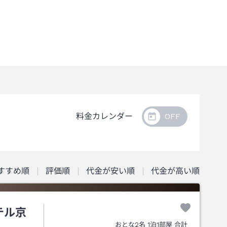
料金カレンダー
すすめ順
評価順
代金が安い順
代金が高い順
テル京
おとな
2
名
1
泊
1
部屋 合計