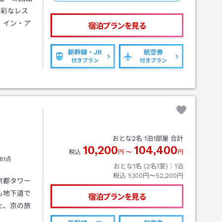
多彩なレス
！イン・ア
宿泊プランを見る
新幹線・JR
航空券
付きプラン
付きプラン
おとな
2
名
1
泊
1
部屋 合計
10,200
104,400
税込
円
〜
円
81点
おとな1名 (
2
名1室)｜
1
泊
税込
5,100円〜52,200円
京都タワー
も地下道で
宿泊プランを見る
た、京の旅