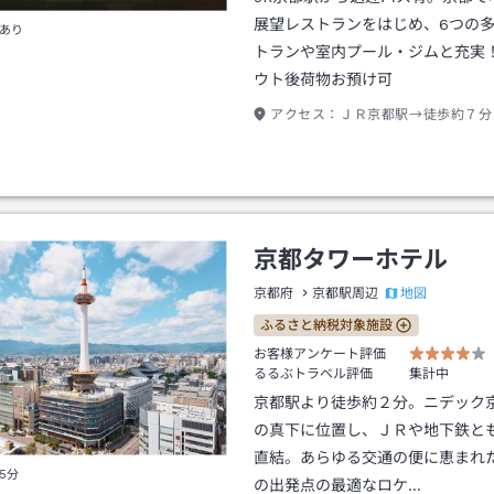
展望レストランをはじめ、6つの
あり
トランや室内プール・ジムと充実
ウト後荷物お預け可
アクセス：
ＪＲ京都駅→徒歩約７分
京都タワーホテル
地図
京都府
京都駅周辺
ふるさと納税対象施設
お客様アンケート評価
るるぶトラベル評価
集計中
京都駅より徒歩約２分。ニデック
の真下に位置し、ＪＲや地下鉄と
直結。あらゆる交通の便に恵まれ
5分
の出発点の最適なロケ…