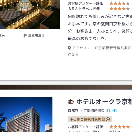
お客様アンケート評価
るるぶトラベル評価
何度訪れても愉しみが尽きない古
お手本です。京の玄関口京都駅か
分！お客さま一人ひとりへ、笑顔
5分
駐車場あり
最高のおもてなしを。
アクセス：
ＪＲ京都駅新幹線八条口
約２分
ホテルオークラ京
地図
京都府
京都御所周辺
ふるさと納税対象施設
お客様アンケート評価