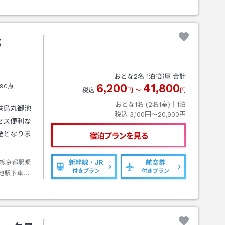
都
おとな
2
名
1
泊
1
部屋 合計
6,200
41,800
90点
税込
円
〜
円
おとな1名 (
2
名1室)｜
1
泊
鉄烏丸御池
税込
3,100円〜20,900円
セス便利な
煙となりま
宿泊プランを見る
線京都駅乗
新幹線・JR
航空券
付きプラン
付きプラン
池駅下車３