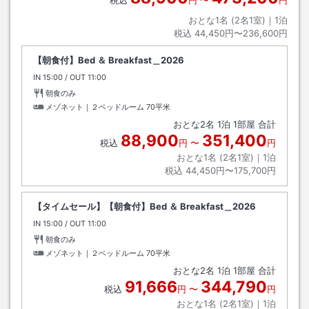
税込
円
〜
円
おとな1名 (
2
名1室)｜
1
泊
税込
44,450円〜236,600円
【朝食付】Bed ＆ Breakfast＿2026
IN
チェックイン
15:00
/ OUT
チェックアウト
11:00
朝食のみ
メゾネット｜２ベッドルーム
70平米
おとな
2
名
1
泊
1
部屋 合計
88,900
351,400
税込
円
〜
円
おとな1名 (
2
名1室)｜
1
泊
税込
44,450円〜175,700円
【タイムセール】【朝食付】Bed ＆ Breakfast＿2026
IN
チェックイン
15:00
/ OUT
チェックアウト
11:00
朝食のみ
メゾネット｜２ベッドルーム
70平米
おとな
2
名
1
泊
1
部屋 合計
91,666
344,790
税込
円
〜
円
おとな1名 (
2
名1室)｜
1
泊