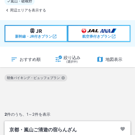
嵐山・嵯峨野
周辺エリアを表示する
新幹線・JR付きプラン
航空券付きプラン
絞り込み
おすすめ順
地図表示
(選択中)
朝食バイキング・ビュッフェプラン
この絞り込み条件を解除
2
件のうち、
1～2
件を表示
京都・嵐山ご清遊の宿らんざん