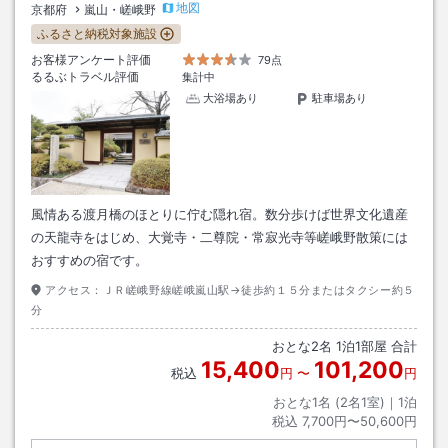
地図
京都府
嵐山・嵯峨野
ふるさと納税対象施設
お客様アンケート評価
79点
るるぶトラベル評価
集計中
大浴場あり
駐車場あり
風情ある渡月橋のほとりに佇む隠れ宿。数分歩けば世界文化遺産
の天龍寺をはじめ、大覚寺・二尊院・常寂光寺等嵯峨野散策には
おすすめの宿です。
アクセス：
ＪＲ嵯峨野線嵯峨嵐山駅→徒歩約１５分またはタクシー約５
分
おとな
2
名
1
泊
1
部屋 合計
15,400
101,200
税込
円
〜
円
おとな1名 (
2
名1室)｜
1
泊
税込
7,700円〜50,600円