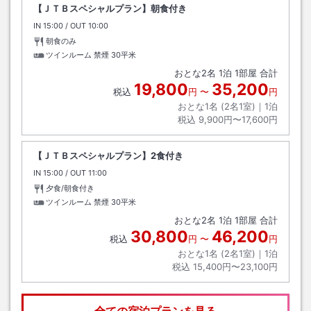
【ＪＴＢスペシャルプラン】朝食付き
IN
チェックイン
15:00
/ OUT
チェックアウト
10:00
朝食のみ
ツインルーム 禁煙
30平米
おとな
2
名
1
泊
1
部屋 合計
19,800
35,200
税込
円
〜
円
おとな1名 (
2
名1室)｜
1
泊
税込
9,900円〜17,600円
【ＪＴＢスペシャルプラン】2食付き
IN
チェックイン
15:00
/ OUT
チェックアウト
11:00
夕食/朝食付き
ツインルーム 禁煙
30平米
おとな
2
名
1
泊
1
部屋 合計
30,800
46,200
税込
円
〜
円
おとな1名 (
2
名1室)｜
1
泊
税込
15,400円〜23,100円
全ての宿泊プランを見る