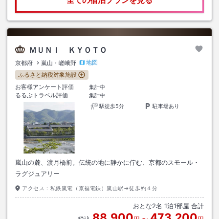
ＭＵＮＩ ＫＹＯＴＯ
地図
京都府
嵐山・嵯峨野
ふるさと納税対象施設
お客様アンケート評価
集計中
るるぶトラベル評価
集計中
駅徒歩5分
駐車場あり
嵐山の麓、渡月橋前。伝統の地に静かに佇む、京都のスモール・
ラグジュアリー
アクセス：
私鉄嵐電（京福電鉄）嵐山駅→徒歩約４分
おとな
2
名
1
泊
1
部屋 合計
88,900
473,200