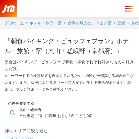
JTBホーム
ホテル・旅館・宿
食事が魅力の、うまい宿
近畿
京都
『朝食バイキング・ビュッフェプラン』ホテ
ル・旅館・宿（嵐山・嵯峨野（京都府））
朝食はバイキング・ビュッフェで和食・洋食それぞれ好きなものを好き
なだけ。
※キーワードでの検索結果を表示しているため、内容が一部異なる場合がござ
います。また、状況により食事サービスの変更が生じる場合があります。詳
細は、プラン詳細ページをご確認ください。
条件を変更する
嵐山・嵯峨野
日付未定 - 1泊｜1部屋 おとな2名,こども0名
詳細エリアに絞り込む