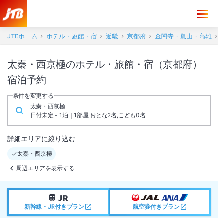
JTBホーム
ホテル・旅館・宿
近畿
京都府
金閣寺・嵐山・高雄
太秦・西京極のホテル・旅館・宿（京都府）
宿泊予約
条件を変更する
太秦・西京極
日付未定 - 1泊｜1部屋 おとな2名,こども0名
詳細エリアに絞り込む
太秦・西京極
周辺エリアを表示する
新幹線・JR付きプラン
航空券付きプラン