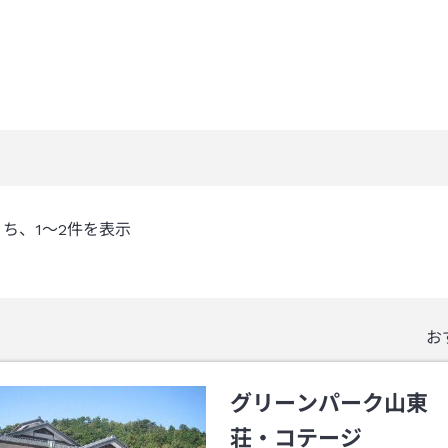
うち、
1～2
件を表示
お
グリーンパーク山東
荘・コテージ