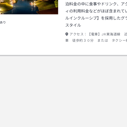
泊料金の中に食事やドリンク、ア
ィの利用料金などがほぼ含まれて
ルインクルーシブ】を採用したグ
あり
スタイル
アクセス：
【電車】JR東海道線 
車 徒歩約３０分 または タクシー
金１，０００円程度 【お車】北陸自
原Ｉ．Ｃより 国道２１号線／県道１
用 北方交差点を右折して約５分