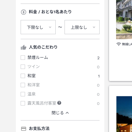
料金 / おとな1名あたり
〜
下限なし
上限なし
無線L
人気のこだわり
禁煙ルーム
2
ツイン
0
和室
1
和洋室
0
温泉
0
露天風呂付客室
0
閉じる
お支払方法