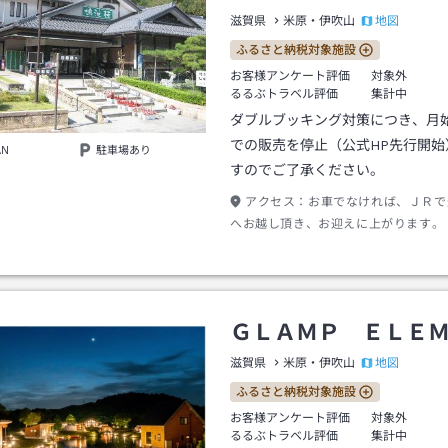
地図
滋賀県
米原・伊吹山
ふるさと納税対象施設
お客様アンケート評価
対象外
るるぶトラベル評価
集計中
ダブルブッキング対策につき、月始
での販売を停止（公式HP先行開始
AN
駐車場あり
すのでご了承ください。
アクセス：
お車でなければ、ＪＲで
へお越し頂き、お迎えに上がります。
０分まで）遅くにＩＮされる場合は送
ねますので、その際は申し訳ございま
クシーをご利用ください。（要予約）
ＧＬＡＭＰ ＥＬＥ
地図
滋賀県
米原・伊吹山
ふるさと納税対象施設
お客様アンケート評価
対象外
るるぶトラベル評価
集計中