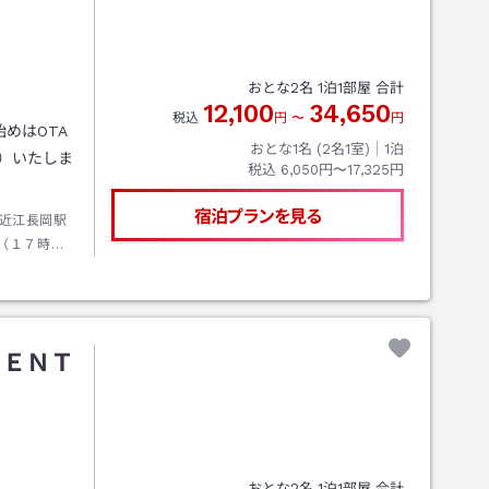
おとな
2
名
1
泊
1
部屋 合計
12,100
34,650
税込
円
〜
円
めはOTA
おとな1名 (
2
名1室)｜
1
泊
）いたしま
税込
6,050円〜17,325円
宿泊プランを見る
近江長岡駅
（１７時３
迎ができか
せんが、タ
ＭＥＮＴ
おとな
2
名
1
泊
1
部屋 合計