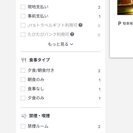
現地支払い
2
事前支払い
1
駐車場
JTBトラベルギフト利用可
0
たびたびバンク利用可
0
もっと見る
食事タイプ
夕食/朝食付き
2
朝食のみ
1
食事なし
1
夕食のみ
1
禁煙・喫煙
禁煙ルーム
2