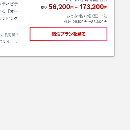
クティビテ
56,200
173,200
税込
円
〜
円
いる【オー
おとな1名 (
2
名1室)｜
1
泊
ランピング
税込
28,100円〜86,600円
宿泊プランを見る
近江長岡駅下
約５分 料
動車道 米
９号線利