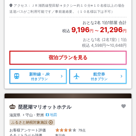
アクセス：
ＪＲ湖西線堅田駅→タクシー約１０分※１０名様以上の場合
送迎バスがご利用可能です／事前連絡要。（１０名様以下は不可）
おとな
2
名
1
泊
1
部屋 合計
9,196
21,296
税込
円
〜
円
おとな1名 (
2
名1室)｜
1
泊
税込
4,598円〜10,648円
宿泊プランを見る
新幹線・JR
航空券
付きプラン
付きプラン
琵琶湖マリオットホテル
地図
滋賀県
守山・野洲
ふるさと納税対象施設
お客様アンケート評価
79点
るるぶトラベル評価
集計中