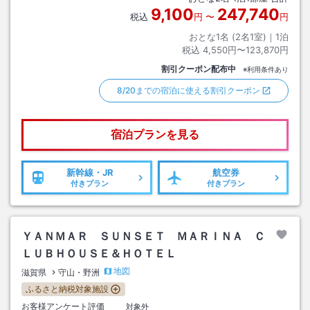
9,100
247,740
税込
円
〜
円
おとな1名 (
2
名1室)｜
1
泊
税込
4,550円〜123,870円
割引クーポン配布中
※利用条件あり
8/20までの宿泊に使える割引クーポン
宿泊プランを見る
新幹線・JR
航空券
付きプラン
付きプラン
ＹＡＮＭＡＲ ＳＵＮＳＥＴ ＭＡＲＩＮＡ Ｃ
ＬＵＢＨＯＵＳＥ＆ＨＯＴＥＬ
地図
滋賀県
守山・野洲
ふるさと納税対象施設
お客様アンケート評価
対象外