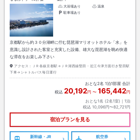
大浴場あり
温泉
駐車場あり
京都駅から約３０分湖畔に佇む琵琶湖マリオットホテル「水」を
意識し設計された客室と充実した設備、雄大な琵琶湖を眺め快適
な滞在をお楽しみ下さい
アクセス：
ＪＲ各線京都駅→ＪＲ湖西線堅田・近江今津方面行き堅田駅
下車→シャトルバス毎日運行
おとな
2
名
1
泊
1
部屋 合計
20,192
165,442
税込
円
〜
円
おとな1名 (
2
名1室)｜
1
泊
税込
10,096円〜82,721円
宿泊プランを見る
新幹線・JR
航空券