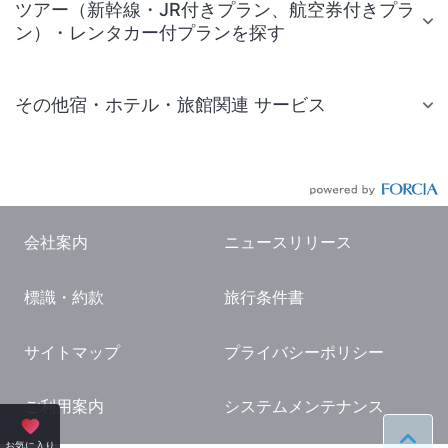
ツアー（新幹線・JR付きプラン、航空券付きプラ
ン）・レンタカー付プランを探す
その他宿・ホテル・旅館関連 サービス
国内旅行・国内ツアー
JR・新幹線付きツアー
航空券付きツアー
会社案内
ニュースリリース
現地観光・レジャーチケット
標識・約款
旅行条件書
国内観光ガイド
旅行・観光情報
サイトマップ
プライバシーポリシー
ご利用案内
システムメンテナンス
ペー
お気に入り