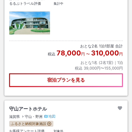
るるぶトラベル評価
集計中
おとな
2
名
1
泊
1
部屋 合計
78,000
310,000
税込
円
〜
円
おとな1名 (
2
名1室)｜
1
泊
税込
39,000円〜155,000円
宿泊プランを見る
守山アートホテル
地図
滋賀県
守山・野洲
ふるさと納税対象施設
お客様アンケート評価
対象外