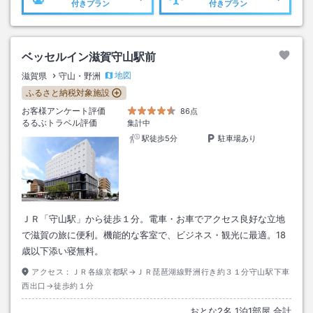
付きプラン
付きプラン
ベッセルイン滋賀守山駅前
地図
滋賀県
守山・野洲
ふるさと納税対象施設
お客様アンケート評価
86点
るるぶトラベル評価
集計中
駅徒歩5分
駐車場あり
ＪＲ「守山駅」から徒歩１分。電車・お車でアクセス良好な立地
で滋賀の旅に便利。機能的な客室で、ビジネス・観光に最適。18
歳以下添い寝無料。
アクセス：
ＪＲ各線京都駅→ＪＲ琵琶湖線野洲行き約３１分守山駅下車
西出口→徒歩約１分
おとな
2
名
1
泊
1
部屋 合計