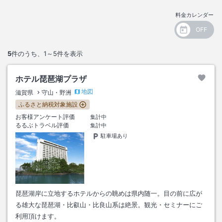
料金カレンダー
5
件のうち、
1～5
件を表示
ホテル琵琶湖プラザ
地図
滋賀県
守山・野洲
ふるさと納税対象施設
お客様アンケート評価
集計中
るるぶトラベル評価
集計中
駐車場あり
琵琶湖岸に立地するホテルからの眺めは県内随一。目の前に広が
る雄大な琵琶湖・比叡山・比良山系は絶景。観光・セミナーにご
利用頂けます。