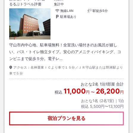
るるぶトラベル評価
集計中
無線LAN
駅徒歩5分
駐車場あり
守山市内中心地、駐車場無料！全室洗い場付きのお風呂が嬉し
い、バス・トイレ独立タイプ。安心のアメニティバイキング、コ
ンビニまで徒歩５分。電子レ…
アクセス：
名神栗東ＩＣより車で１５分／ＪＲ守山駅または野洲駅より
車で５分
おとな
2
名
1
泊
1
部屋 合計
11,000
26,200
税込
円
〜
円
おとな1名 (
2
名1室)｜
1
泊
税込
5,500円〜13,100円
宿泊プランを見る