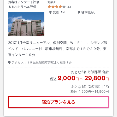
お客様アンケート評価
対象外
るるぶトラベル評価
4.1
無線LAN
駐車場あり
2017.11月全室リニューアル、個別空調、ＷｉＦｉ 、シモンズ製
ベッド、バルコニー付、駐車場無料、京都までＪＲで２０分、栗
東インター１０分
アクセス：
ＪＲ琵琶湖線草津駅より徒歩７分
おとな
2
名
1
泊
1
部屋 合計
9,000
29,800
税込
円
〜
円
おとな1名 (
2
名1室)｜
1
泊
税込
4,500円〜14,900円
宿泊プランを見る