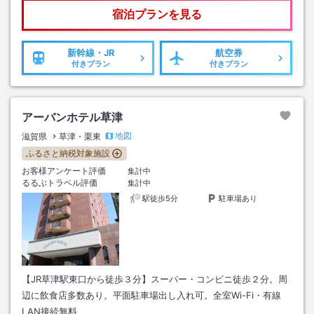
宿泊プランを見る
新幹線・JR
航空券
付きプラン
付きプラン
アーバンホテル草津
地図
滋賀県
草津・栗東
ふるさと納税対象施設
お客様アンケート評価
集計中
るるぶトラベル評価
集計中
駅徒歩5分
駐車場あり
【JR草津駅東口から徒歩３分】スーパー・コンビニ徒歩２分。周
辺に飲食店多数あり。平面駐車場出し入れ可。全室Wi-Fi・有線
LAN接続無料