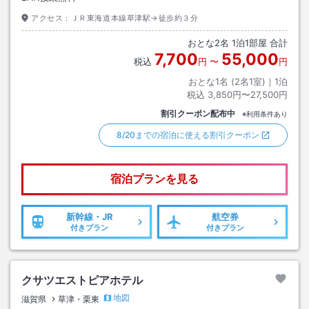
アクセス：
ＪＲ東海道本線草津駅→徒歩約３分
おとな
2
名
1
泊
1
部屋 合計
7,700
55,000
税込
円
〜
円
おとな1名 (
2
名1室)｜
1
泊
税込
3,850円〜27,500円
割引クーポン配布中
※利用条件あり
8/20までの宿泊に使える割引クーポン
宿泊プランを見る
新幹線・JR
航空券
付きプラン
付きプラン
クサツエストピアホテル
地図
滋賀県
草津・栗東