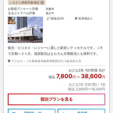
ふるさと納税対象施設
お客様アンケート評価
対象外
るるぶトラベル評価
集計中
駅徒歩5分
駐車場あり
観光・ビジネス・レジャーに適した駅前シティホテルです。ＪＲ
で京都へ２１分、滋賀観光はもちろん京都観光にも便利です。
アクセス：
ＪＲ東海道本線草津駅西出口→徒歩約３分
おとな
2
名
1
泊
1
部屋 合計
7,800
38,600
税込
円
〜
円
おとな1名 (
2
名1室)｜
1
泊
税込
3,900円〜19,300円
宿泊プランを見る
新幹線・JR
航空券