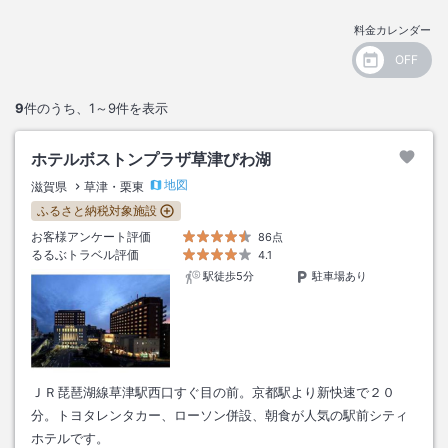
料金カレンダー
9
件のうち、
1～9
件を表示
ホテルボストンプラザ草津びわ湖
地図
滋賀県
草津・栗東
ふるさと納税対象施設
お客様アンケート評価
86点
るるぶトラベル評価
4.1
駅徒歩5分
駐車場あり
ＪＲ琵琶湖線草津駅西口すぐ目の前。京都駅より新快速で２０
分。トヨタレンタカー、ローソン併設、朝食が人気の駅前シティ
ホテルです。