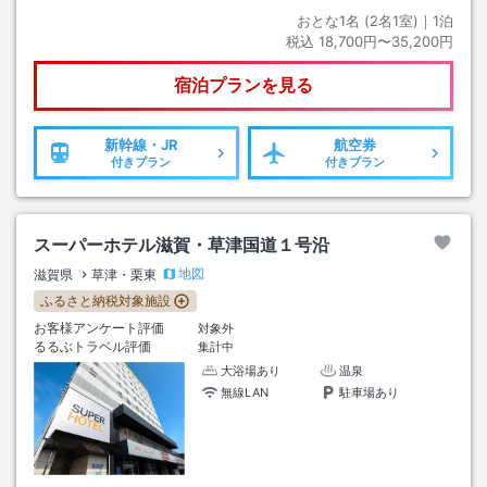
おとな1名 (
2
名1室)｜
1
泊
税込
18,700円〜35,200円
宿泊プランを見る
新幹線・JR
航空券
付きプラン
付きプラン
スーパーホテル滋賀・草津国道１号沿
地図
滋賀県
草津・栗東
ふるさと納税対象施設
お客様アンケート評価
対象外
るるぶトラベル評価
集計中
大浴場あり
温泉
無線LAN
駐車場あり