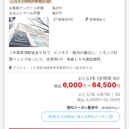
ふるさと納税対象施設
お客様アンケート評価
集計中
るるぶトラベル評価
集計中
駅徒歩5分
駐車場あり
ＪＲ南草津駅徒歩０分で、ビジネス・観光の拠点に。シモンズ社
製ベッドでゆったり。全室Wi-Fi・有線ＬＡＮ接続無料。
アクセス：
ＪＲ琵琶湖線南草津駅西出口→徒歩約０分
おとな
2
名
1
泊
1
部屋 合計
6,000
64,500
税込
円
〜
円
おとな1名 (
2
名1室)｜
1
泊
税込
3,000円〜32,250円
割引クーポン配布中
※利用条件あり
8/20までの宿泊に使える割引クーポン