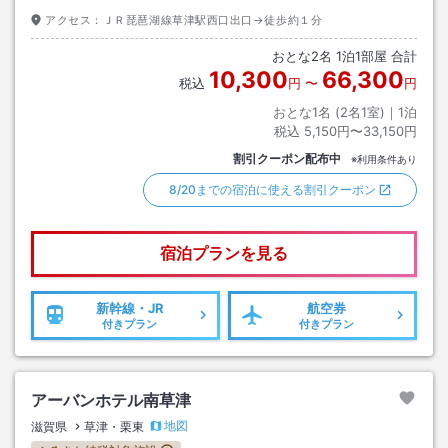
アクセス：
ＪＲ琵琶湖線草津駅西口出口→徒歩約１分
おとな
2
名
1
泊
1
部屋 合計
10,300
66,300
税込
円
〜
円
おとな1名 (
2
名1室)｜
1
泊
税込
5,150円〜33,150円
割引クーポン配布中
※利用条件あり
8/20までの宿泊に使える割引クーポン
宿泊プランを見る
新幹線・JR
航空券
付きプラン
付きプラン
アーバンホテル南草津
地図
滋賀県
草津・栗東