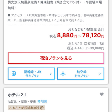
男女別天然温泉完備！健康朝食（焼き立てパン付）・平面駐車場
無料！
アクセス：
ＪＲ東海道本線・草津駅よりお車で約４分。名神高速道路栗
東ＩＣ、新名神高速道路草津田上ＩＣよりお車で約１０分。
おとな
2
名
1
泊
1
部屋 合計
8,880
78,120
税込
円
〜
円
おとな1名 (
2
名1室)｜
1
泊
税込
4,440円〜39,060円
宿泊プランを見る
新幹線・JR
航空券
付きプラン
付きプラン
ホテル２１
地図
滋賀県
草津・栗東
ふるさと納税対象施設