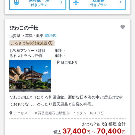
付きプラン
付きプラン
びわこの千松
地図
滋賀県
草津・栗東
ふるさと納税対象施設
お客様アンケート評価
集計中
るるぶトラベル評価
集計中
駐車場あり
びわこのほとりにある和風旅館。新鮮な日本海の幸と近江の食材
でおもてなし。ゆったり露天風呂と自慢の料理。
アクセス：
ＪＲ琵琶湖線石山駅北出口→タクシー約１０分
おとな
2
名
1
泊
1
部屋 合計
37,400
70,400
税込
円
〜
円