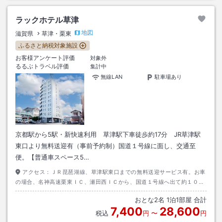
ラックホテル草津
地図
滋賀県
草津・栗東
ふるさと納税対象施設
お客様アンケート評価
対象外
るるぶトラベル評価
集計中
無線LAN
駐車場あり
京都駅から5駅・新快速利用 草津駅下車徒歩約17分 JR草津駅
東口より無料送迎有（事前予約制）国道１号線に面し、交通至
便。【普通車スペース5…
アクセス：
ＪＲ琵琶湖線、草津駅東口までの無料送迎サービス有。お車
の場合、名神高速栗東ＩＣ、瀬田西ＩＣから、国道１号線へ出て約１０
分。
おとな
2
名
1
泊
1
部屋 合計
7,400
28,600
税込
円
〜
円