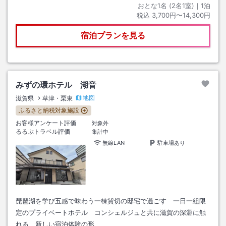
おとな1名 (
2
名1室)｜
1
泊
税込
3,700円〜14,300円
宿泊プランを見る
みずの環ホテル 湖音
地図
滋賀県
草津・栗東
ふるさと納税対象施設
お客様アンケート評価
対象外
るるぶトラベル評価
集計中
無線LAN
駐車場あり
琵琶湖を学び五感で味わう一棟貸切の邸宅で過ごす 一日一組限
定のプライベートホテル コンシェルジュと共に滋賀の深淵に触
れる 新しい宿泊体験の形