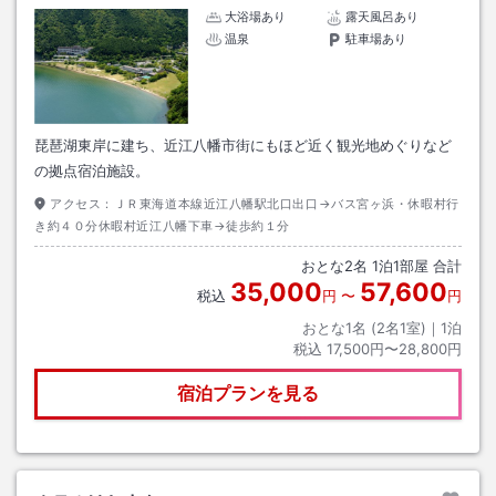
大浴場あり
露天風呂あり
温泉
駐車場あり
琵琶湖東岸に建ち、近江八幡市街にもほど近く観光地めぐりなど
の拠点宿泊施設。
アクセス：
ＪＲ東海道本線近江八幡駅北口出口→バス宮ヶ浜・休暇村行
き約４０分休暇村近江八幡下車→徒歩約１分
おとな
2
名
1
泊
1
部屋 合計
35,000
57,600
税込
円
〜
円
おとな1名 (
2
名1室)｜
1
泊
税込
17,500円〜28,800円
宿泊プランを見る