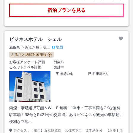
宿泊プランを見る
ビジネスホテル シェル
地図
滋賀県
近江八幡・安土
ふるさと納税対象施設
お客様アンケート評価
対象外
るるぶトラベル評価
集計中
無線LAN
駐車場あり
禁煙・喫煙選択可能＆Wi－Fi無料！10t車・工事車両もOKな無料
駐車場！R8号とR421号の交差点にありビジネスや観光の車移動に
便利な立地…
アクセス：
【電車】近江鉄道線 武佐駅下車 徒歩約８分 【お車】名