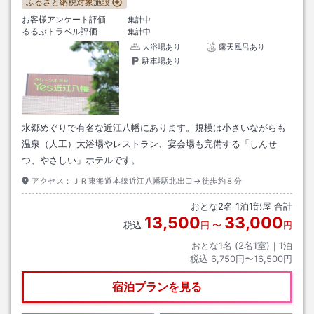
ふるさと納税対象施設
お客様アンケート評価
集計中
るるぶトラベル評価
集計中
大浴場あり
露天風呂あり
駐車場あり
水郷めぐりで有名な近江八幡にあります。規模は小さいながらも
温泉（人工）大浴場やレストラン、宴会場も完備する「しんせ
つ、やさしい」ホテルです。
アクセス：
ＪＲ東海道本線近江八幡駅北出口→徒歩約８分
おとな
2
名
1
泊
1
部屋 合計
13,500
33,000
税込
円
〜
円
おとな1名 (
2
名1室)｜
1
泊
税込
6,750円〜16,500円
宿泊プランを見る