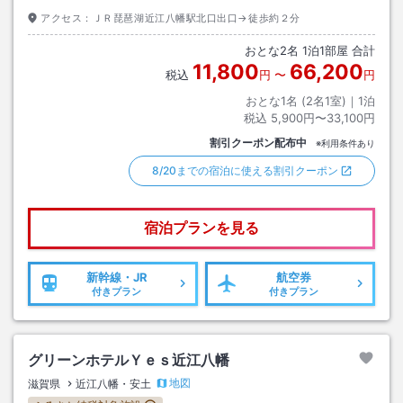
アクセス：
ＪＲ琵琶湖近江八幡駅北口出口→徒歩約２分
おとな
2
名
1
泊
1
部屋 合計
11,800
66,200
税込
円
〜
円
おとな1名 (
2
名1室)｜
1
泊
税込
5,900円〜33,100円
割引クーポン配布中
※利用条件あり
8/20までの宿泊に使える割引クーポン
宿泊プランを見る
新幹線・JR
航空券
付きプラン
付きプラン
グリーンホテルＹｅｓ近江八幡
地図
滋賀県
近江八幡・安土