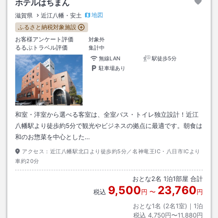
ホテルはちまん
地図
滋賀県
近江八幡・安土
ふるさと納税対象施設
お客様アンケート評価
対象外
るるぶトラベル評価
集計中
無線LAN
駅徒歩5分
駐車場あり
和室・洋室から選べる客室は、全室バス・トイレ独立設計！近江
八幡駅より徒歩約5分で観光やビジネスの拠点に最適です。朝食は
和のお惣菜を中心とした…
アクセス：
近江八幡駅北口より徒歩約5分／名神竜王IC・八日市ICより
車約20分
おとな
2
名
1
泊
1
部屋 合計
9,500
23,760
税込
円
〜
円
おとな1名 (
2
名1室)｜
1
泊
税込
4,750円〜11,880円