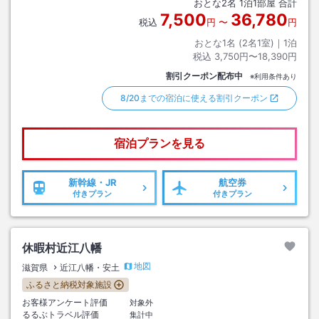
おとな
2
名
1
泊
1
部屋 合計
7,500
36,780
税込
円
〜
円
おとな1名 (
2
名1室)｜
1
泊
税込
3,750円〜18,390円
割引クーポン配布中
※利用条件あり
8/20までの宿泊に使える割引クーポン
宿泊プランを見る
新幹線・JR
航空券
付きプラン
付きプラン
休暇村近江八幡
地図
滋賀県
近江八幡・安土
ふるさと納税対象施設
お客様アンケート評価
対象外
るるぶトラベル評価
集計中