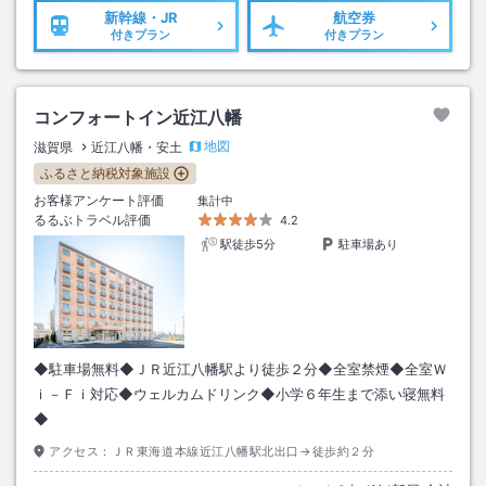
新幹線・JR
航空券
付きプラン
付きプラン
コンフォートイン近江八幡
地図
滋賀県
近江八幡・安土
ふるさと納税対象施設
お客様アンケート評価
集計中
るるぶトラベル評価
4.2
駅徒歩5分
駐車場あり
◆駐車場無料◆ＪＲ近江八幡駅より徒歩２分◆全室禁煙◆全室Ｗ
ｉ－Ｆｉ対応◆ウェルカムドリンク◆小学６年生まで添い寝無料
◆
アクセス：
ＪＲ東海道本線近江八幡駅北出口→徒歩約２分