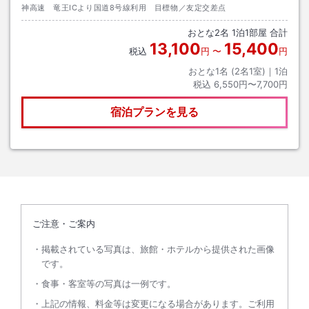
神高速 竜王ICより国道8号線利用 目標物／友定交差点
おとな
2
名
1
泊
1
部屋 合計
13,100
15,400
税込
円
〜
円
おとな1名 (
2
名1室)｜
1
泊
税込
6,550円〜7,700円
宿泊プランを見る
ご注意・ご案内
掲載されている写真は、旅館・ホテルから提供された画像
です。
食事・客室等の写真は一例です。
上記の情報、料金等は変更になる場合があります。ご利用