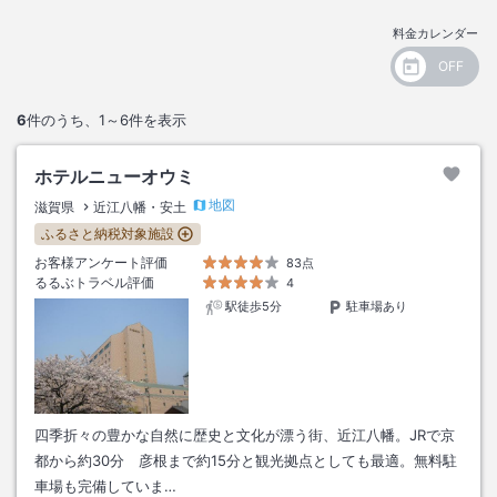
料金カレンダー
6
件のうち、
1～6
件を表示
ホテルニューオウミ
地図
滋賀県
近江八幡・安土
ふるさと納税対象施設
お客様アンケート評価
83点
るるぶトラベル評価
4
駅徒歩5分
駐車場あり
四季折々の豊かな自然に歴史と文化が漂う街、近江八幡。JRで京
都から約30分 彦根まで約15分と観光拠点としても最適。無料駐
車場も完備していま…