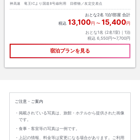
神高速 竜王ICより国道8号線利用 目標物／友定交差点
おとな
2
名
1
泊
1
部屋 合計
13,100
15,400
税込
円
〜
円
おとな1名 (
2
名1室)｜
1
泊
税込
6,550円〜7,700円
宿泊プランを見る
ご注意・ご案内
掲載されている写真は、旅館・ホテルから提供された画像
です。
食事・客室等の写真は一例です。
上記の情報、料金等は変更になる場合があります。ご利用