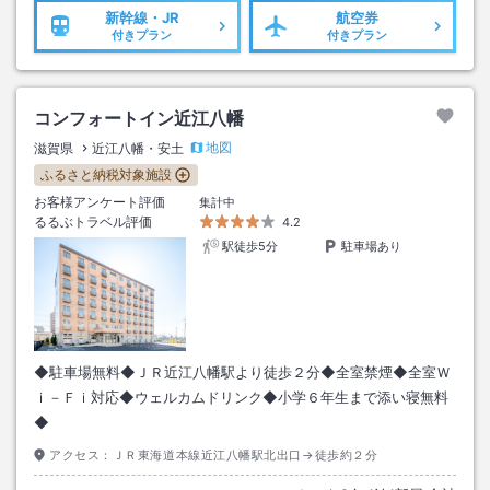
新幹線・JR
航空券
付きプラン
付きプラン
コンフォートイン近江八幡
地図
滋賀県
近江八幡・安土
ふるさと納税対象施設
お客様アンケート評価
集計中
るるぶトラベル評価
4.2
駅徒歩5分
駐車場あり
◆駐車場無料◆ＪＲ近江八幡駅より徒歩２分◆全室禁煙◆全室Ｗ
ｉ－Ｆｉ対応◆ウェルカムドリンク◆小学６年生まで添い寝無料
◆
アクセス：
ＪＲ東海道本線近江八幡駅北出口→徒歩約２分