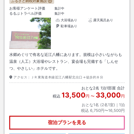
ふるさと納税対象施設
お客様アンケート評価
集計中
るるぶトラベル評価
集計中
大浴場あり
露天風呂あり
駐車場あり
水郷めぐりで有名な近江八幡にあります。規模は小さいながらも
温泉（人工）大浴場やレストラン、宴会場も完備する「しんせ
つ、やさしい」ホテルです。
アクセス：
ＪＲ東海道本線近江八幡駅北出口→徒歩約８分
おとな
2
名
1
泊
1
部屋 合計
13,500
33,000
税込
円
〜
円
おとな1名 (
2
名1室)｜
1
泊
税込
6,750円〜16,500円
宿泊プランを見る