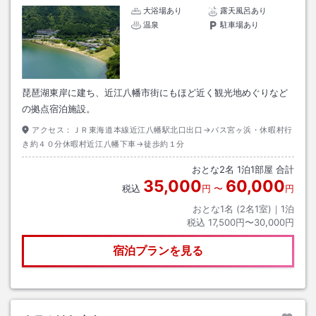
大浴場あり
露天風呂あり
温泉
駐車場あり
琵琶湖東岸に建ち、近江八幡市街にもほど近く観光地めぐりなど
の拠点宿泊施設。
アクセス：
ＪＲ東海道本線近江八幡駅北口出口→バス宮ヶ浜・休暇村行
き約４０分休暇村近江八幡下車→徒歩約１分
おとな
2
名
1
泊
1
部屋 合計
35,000
60,000
税込
円
〜
円
おとな1名 (
2
名1室)｜
1
泊
税込
17,500円〜30,000円
宿泊プランを見る