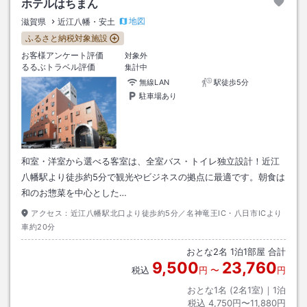
ホテルはちまん
地図
滋賀県
近江八幡・安土
ふるさと納税対象施設
お客様アンケート評価
対象外
るるぶトラベル評価
集計中
無線LAN
駅徒歩5分
駐車場あり
和室・洋室から選べる客室は、全室バス・トイレ独立設計！近江
八幡駅より徒歩約5分で観光やビジネスの拠点に最適です。朝食は
和のお惣菜を中心とした…
アクセス：
近江八幡駅北口より徒歩約5分／名神竜王IC・八日市ICより
車約20分
おとな
2
名
1
泊
1
部屋 合計
9,500
23,760
税込
円
〜
円
おとな1名 (
2
名1室)｜
1
泊
税込
4,750円〜11,880円