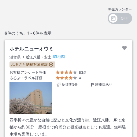
料金カレンダー
6
件のうち、
1～6
件を表示
ホテルニューオウミ
地図
滋賀県
近江八幡・安土
ふるさと納税対象施設
お客様アンケート評価
83点
るるぶトラベル評価
4
駅徒歩5分
駐車場あり
四季折々の豊かな自然に歴史と文化が漂う街、近江八幡。JRで京
都から約30分 彦根まで約15分と観光拠点としても最適。無料駐
車場も完備していま…