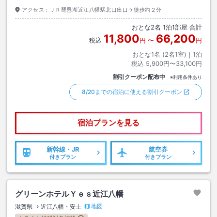
アクセス：
ＪＲ琵琶湖近江八幡駅北口出口→徒歩約２分
おとな
2
名
1
泊
1
部屋 合計
11,800
66,200
税込
円
〜
円
おとな1名 (
2
名1室)｜
1
泊
税込
5,900円〜33,100円
割引クーポン配布中
※利用条件あり
8/20までの宿泊に使える割引クーポン
宿泊プランを見る
新幹線・JR
航空券
付きプラン
付きプラン
グリーンホテルＹｅｓ近江八幡
地図
滋賀県
近江八幡・安土