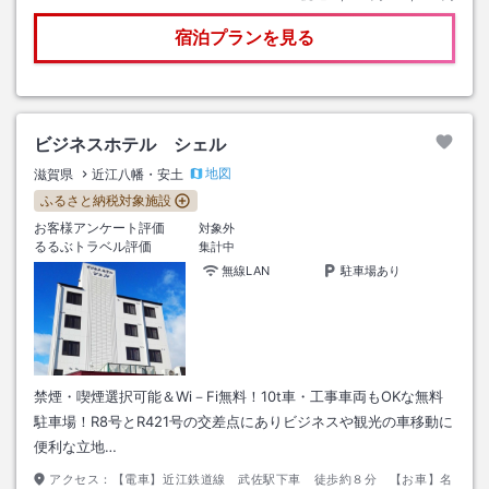
宿泊プランを見る
ビジネスホテル シェル
地図
滋賀県
近江八幡・安土
ふるさと納税対象施設
お客様アンケート評価
対象外
るるぶトラベル評価
集計中
無線LAN
駐車場あり
禁煙・喫煙選択可能＆Wi－Fi無料！10t車・工事車両もOKな無料
駐車場！R8号とR421号の交差点にありビジネスや観光の車移動に
便利な立地…
アクセス：
【電車】近江鉄道線 武佐駅下車 徒歩約８分 【お車】名