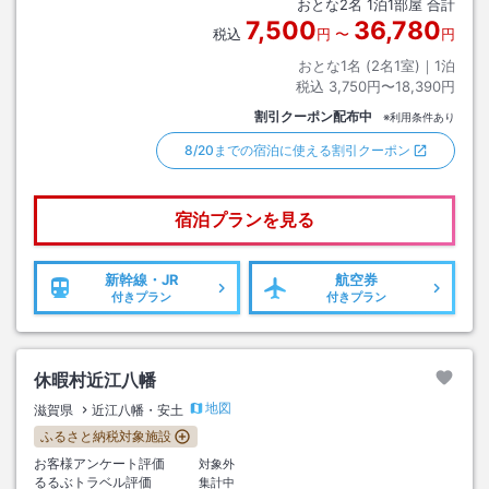
おとな
2
名
1
泊
1
部屋 合計
7,500
36,780
税込
円
〜
円
おとな1名 (
2
名1室)｜
1
泊
税込
3,750円〜18,390円
割引クーポン配布中
※利用条件あり
8/20までの宿泊に使える割引クーポン
宿泊プランを見る
新幹線・JR
航空券
付きプラン
付きプラン
休暇村近江八幡
地図
滋賀県
近江八幡・安土
ふるさと納税対象施設
お客様アンケート評価
対象外
るるぶトラベル評価
集計中