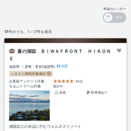
料金カレンダー
17
件のうち、
1～17
件を表示
蒼の湖邸 ＢＩＷＡＦＲＯＮＴ ＨＩＫＯＮ
Ｅ
地図
滋賀県
彦根・多賀(滋賀県)
ふるさと納税対象施設
お客様アンケート評価
94点
るるぶトラベル評価
集計中
温泉
駐車場あり
湖国近江の水辺に佇むウエルネスリゾート