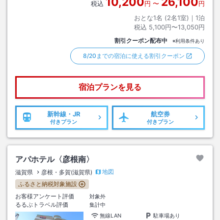
10,200
26,100
税込
円
〜
円
おとな1名 (
2
名1室)｜
1
泊
税込
5,100円〜13,050円
割引クーポン配布中
※利用条件あり
8/20までの宿泊に使える割引クーポン
宿泊プランを見る
新幹線・JR
航空券
付きプラン
付きプラン
アパホテル〈彦根南〉
地図
滋賀県
彦根・多賀(滋賀県)
ふるさと納税対象施設
お客様アンケート評価
対象外
るるぶトラベル評価
集計中
無線LAN
駐車場あり