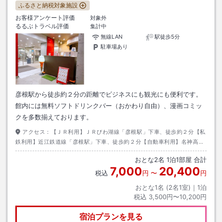
ふるさと納税対象施設
お客様アンケート評価
対象外
るるぶトラベル評価
集計中
無線LAN
駅徒歩5分
駐車場あり
彦根駅から徒歩約２分の距離でビジネスにも観光にも便利です。
館内には無料ソフトドリンクバー（おかわり自由）、漫画コミッ
クを多数揃えております。
アクセス：
【ＪＲ利用】ＪＲびわ湖線「彦根駅」下車、徒歩約２分【私
鉄利用】近江鉄道線「彦根駅」下車、徒歩約２分【自動車利用】名神高速
道路「彦根I．C」より、彦根市街向き彦根駅西口方面へ
おとな
2
名
1
泊
1
部屋 合計
7,000
20,400
税込
円
〜
円
おとな1名 (
2
名1室)｜
1
泊
税込
3,500円〜10,200円
宿泊プランを見る