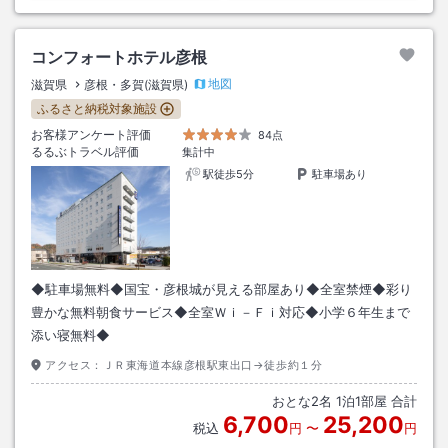
コンフォートホテル彦根
地図
滋賀県
彦根・多賀(滋賀県)
ふるさと納税対象施設
お客様アンケート評価
84点
るるぶトラベル評価
集計中
駅徒歩5分
駐車場あり
◆駐車場無料◆国宝・彦根城が見える部屋あり◆全室禁煙◆彩り
豊かな無料朝食サービス◆全室Ｗｉ－Ｆｉ対応◆小学６年生まで
添い寝無料◆
アクセス：
ＪＲ東海道本線彦根駅東出口→徒歩約１分
おとな
2
名
1
泊
1
部屋 合計
6,700
25,200
税込
円
〜
円