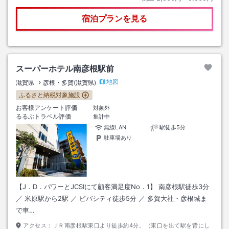
宿泊プランを見る
スーパーホテル南彦根駅前
地図
滋賀県
彦根・多賀(滋賀県)
ふるさと納税対象施設
お客様アンケート評価
対象外
るるぶトラベル評価
集計中
無線LAN
駅徒歩5分
駐車場あり
【J．D．パワーとJCSIにて顧客満足度No．1】 南彦根駅徒歩3分
／ 米原駅から2駅 ／ ビバシティ徒歩5分 ／ 多賀大社・彦根城ま
で車…
アクセス：
ＪＲ南彦根駅東口より徒歩約4分。（東口を出て駅を背にし