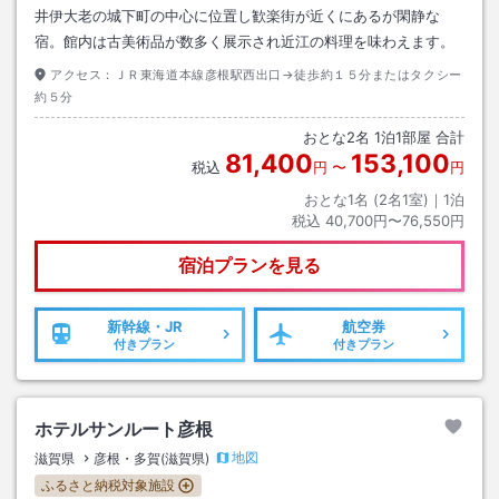
井伊大老の城下町の中心に位置し歓楽街が近くにあるが閑静な
宿。館内は古美術品が数多く展示され近江の料理を味わえます。
アクセス：
ＪＲ東海道本線彦根駅西出口→徒歩約１５分またはタクシー
約５分
おとな
2
名
1
泊
1
部屋 合計
81,400
153,100
税込
円
〜
円
おとな1名 (
2
名1室)｜
1
泊
税込
40,700円〜76,550円
宿泊プランを見る
新幹線・JR
航空券
付きプラン
付きプラン
ホテルサンルート彦根
地図
滋賀県
彦根・多賀(滋賀県)
ふるさと納税対象施設