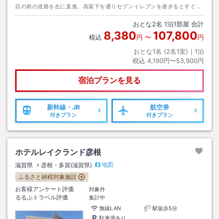
目の前の道路を左に直進、高架下を通りセブンイレブンを過ぎるとすぐ）
高架あたりから当館の黄色い看板が見えます。
おとな
2
名
1
泊
1
部屋 合計
8,380
107,800
税込
円
〜
円
おとな1名 (
2
名1室)｜
1
泊
税込
4,190円〜53,900円
宿泊プランを見る
新幹線・JR
航空券
付きプラン
付きプラン
ホテルレイクランド彦根
地図
滋賀県
彦根・多賀(滋賀県)
ふるさと納税対象施設
お客様アンケート評価
対象外
るるぶトラベル評価
集計中
無線LAN
駅徒歩5分
駐車場あり