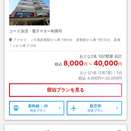
コード決済・電子マネー利用可
アクセス：
ＪＲ南彦根駅から車で約5分、彦根駅から車で約10分、彦根
ＩＣから車で12分
おとな
2
名
1
泊
1
部屋 合計
8,000
40,000
税込
円
〜
円
おとな1名 (
2
名1室)｜
1
泊
税込
4,000円〜20,000円
宿泊プランを見る
新幹線・JR
航空券
付きプラン
付きプラン