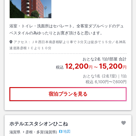
浴室・トイレ・洗面所はセパレート。全客室ダブルベッドのデュ
ベスタイルの為ゆったりとお寛ぎ頂けると思います。
アクセス：
ＪＲ西日本南彦根駅より車で３分又は徒歩で１５分／名神高
速道路彦根ＩＣより１０分
おとな
2
名
1
泊
1
部屋 合計
12,200
15,200
税込
円
〜
円
おとな1名 (
2
名1室)｜
1
泊
税込
6,100円〜7,600円
宿泊プランを見る
ホテルエスタシオンひこね
地図
滋賀県
彦根・多賀(滋賀県)