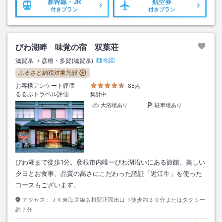
新幹線・JR
航空券
付きプラン
付きプラン
びわ湖畔 味覚の宿 双葉荘
地図
滋賀県
彦根・多賀(滋賀県)
ふるさと納税対象施設
お客様アンケート評価
85点
るるぶトラベル評価
集計中
大浴場あり
駐車場あり
びわ湖まで徒歩1分。彦根市内唯一びわ湖沿いにある旅館。美しい
夕日とお食事、品質の高さにこだわった認証「近江牛」を使った
コースもございます。
アクセス：
ＪＲ東海道線彦根駅正面出口→徒歩約３０分またはタクシー
約７分