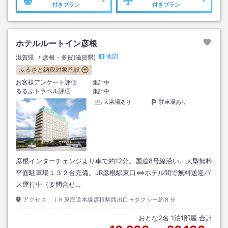
付きプラン
付きプラン
ホテルルートイン彦根
地図
滋賀県
彦根・多賀(滋賀県)
ふるさと納税対象施設
お客様アンケート評価
集計中
るるぶトラベル評価
集計中
大浴場あり
駐車場あり
彦根インターチェンジより車で約12分。国道8号線沿い。大型無料
平面駐車場１３２台完備。JR彦根駅東口⇔ホテル間で無料送迎バ
ス運行中（要問合せ…
アクセス：
ＪＲ東海道本線彦根駅西出口→タクシー約８分
おとな
2
名
1
泊
1
部屋 合計