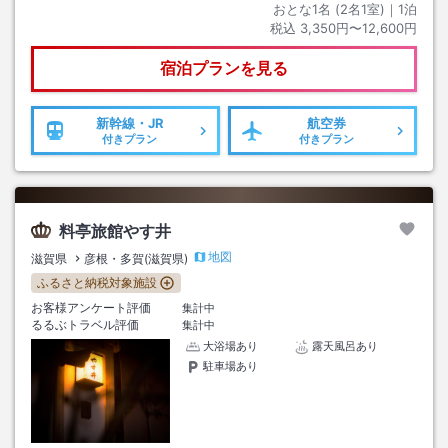
おとな1名 (
2
名1室)｜
1
泊
税込
3,350円〜12,600円
宿泊プランを見る
新幹線・JR
航空券
付きプラン
付きプラン
料亭旅館やす井
地図
滋賀県
彦根・多賀(滋賀県)
ふるさと納税対象施設
お客様アンケート評価
集計中
るるぶトラベル評価
集計中
大浴場あり
露天風呂あり
駐車場あり