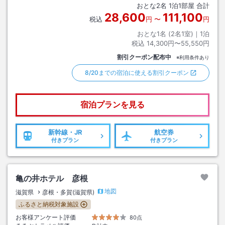
おとな
2
名
1
泊
1
部屋 合計
28,600
111,100
税込
円
〜
円
おとな1名 (
2
名1室)｜
1
泊
税込
14,300円〜55,550円
割引クーポン配布中
※利用条件あり
8/20までの宿泊に使える割引クーポン
宿泊プランを見る
新幹線・JR
航空券
付きプラン
付きプラン
亀の井ホテル 彦根
地図
滋賀県
彦根・多賀(滋賀県)
ふるさと納税対象施設
お客様アンケート評価
80点