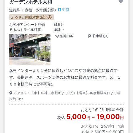
ガーデンホテル大和
地図
滋賀県
彦根・多賀(滋賀県)
ふるさと納税対象施設
お客様アンケート評価
対象外
るるぶトラベル評価
集計中
無線LAN
駐車場あり
彦根インターより１分に位置しビジネスや観光の拠点に最適で
す。長期連泊、スポーツ団体のお客様に最適な料金です。又、１
００名様同時に食事可能。
アクセス：
【車】名神・彦根ICより2分/【電車】JR彦根駅東口より徒
歩約10分
おとな
2
名
1
泊
1
部屋 合計
5,000
19,000
税込
円
〜
円
おとな1名 (
2
名1室)｜
1
泊
税込
2,500円〜9,500円