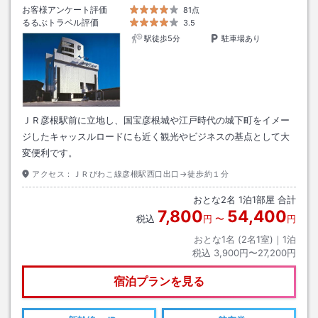
お客様アンケート評価
81点
るるぶトラベル評価
3.5
駅徒歩5分
駐車場あり
ＪＲ彦根駅前に立地し、国宝彦根城や江戸時代の城下町をイメー
ジしたキャッスルロードにも近く観光やビジネスの基点として大
変便利です。
アクセス：
ＪＲびわこ線彦根駅西口出口→徒歩約１分
おとな
2
名
1
泊
1
部屋 合計
7,800
54,400
税込
円
〜
円
おとな1名 (
2
名1室)｜
1
泊
税込
3,900円〜27,200円
宿泊プランを見る