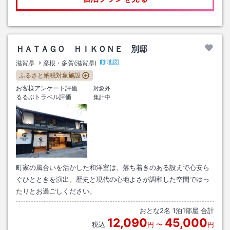
ＨＡＴＡＧＯ ＨＩＫＯＮＥ 別邸
地図
滋賀県
彦根・多賀(滋賀県)
ふるさと納税対象施設
お客様アンケート評価
対象外
るるぶトラベル評価
集計中
町家の風合いを活かした和洋室は、落ち着きのある設えで心安ら
ぐひとときを演出。歴史と現代の心地よさが調和した空間でゆっ
たりとお過ごしください。
おとな
2
名
1
泊
1
部屋 合計
12,090
45,000
税込
円
〜
円