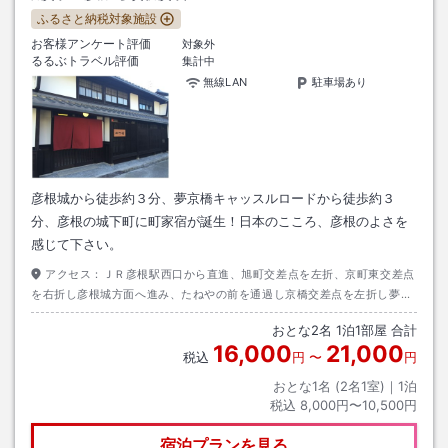
ふるさと納税対象施設
お客様アンケート評価
対象外
るるぶトラベル評価
集計中
無線LAN
駐車場あり
彦根城から徒歩約３分、夢京橋キャッスルロードから徒歩約３
分、彦根の城下町に町家宿が誕生！日本のこころ、彦根のよさを
感じて下さい。
アクセス：
ＪＲ彦根駅西口から直進、旭町交差点を左折、京町東交差点
を右折し彦根城方面へ進み、たねやの前を通過し京橋交差点を左折し夢京
橋キャッスルロードへ。ほっこりやとあゆの店きむらの間を右折し直進す
おとな
2
名
1
泊
1
部屋 合計
ると左手に当館
16,000
21,000
税込
円
〜
円
おとな1名 (
2
名1室)｜
1
泊
税込
8,000円〜10,500円
宿泊プランを見る