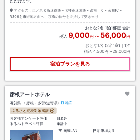
ただけます。
アクセス：
車／東名高速道路～名神高速道路～彦根ＩＣ～彦根IC～
R306を市街地方面へ、京橋の信号を左折して突き当り
おとな
2
名
1
泊
1
部屋 合計
9,000
56,000
税込
円
〜
円
おとな1名 (
2
名1室)｜
1
泊
税込
4,500円〜28,000円
宿泊プランを見る
彦根アートホテル
地図
滋賀県
彦根・多賀(滋賀県)
ふるさと納税対象施設
お客様アンケート評価
対象外
るるぶトラベル評価
集計中
無線LAN
駐車場あり