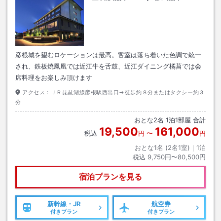
彦根城を望むロケーションは最高。客室は落ち着いた色調で統一
され、鉄板焼鳳凰では近江牛を舌鼓、近江ダイニング橘菖では会
席料理をお楽しみ頂けます
アクセス：
ＪＲ琵琶湖線彦根駅西出口→徒歩約８分またはタクシー約３
分
おとな
2
名
1
泊
1
部屋 合計
19,500
161,000
税込
円
〜
円
おとな1名 (
2
名1室)｜
1
泊
税込
9,750円〜80,500円
宿泊プランを見る
新幹線・JR
航空券
付きプラン
付きプラン