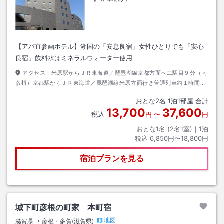
【アパ直参画ホテル】湖国の「安息良宿」女性ひとりでも「安心
良宿」飲料水はミネラルウォーター使用
アクセス：
米原駅からＪＲ東海道／琵琶湖線京都方面へ二駅目９分（南
彦根）京都駅からＪＲ東海道／琵琶湖線米原方面行き普通列車約１時間
（南彦根）当ホテルはＪＲ東海道／琵琶湖線南彦根駅西口から徒歩１分で
おとな
2
名
1
泊
1
部屋 合計
す
13,700
37,600
税込
円
〜
円
おとな1名 (
2
名1室)｜
1
泊
税込
6,850円〜18,800円
宿泊プランを見る
城下町彦根の町家 本町宿
地図
滋賀県
彦根・多賀(滋賀県)