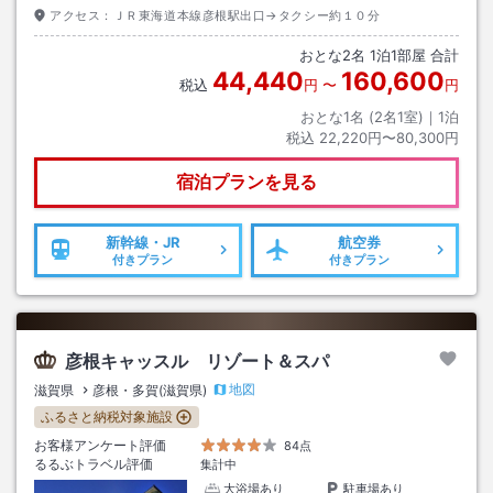
アクセス：
ＪＲ東海道本線彦根駅出口→タクシー約１０分
おとな
2
名
1
泊
1
部屋 合計
44,440
160,600
税込
円
〜
円
おとな1名 (
2
名1室)｜
1
泊
税込
22,220円〜80,300円
宿泊プランを見る
新幹線・JR
航空券
付きプラン
付きプラン
彦根キャッスル リゾート＆スパ
地図
滋賀県
彦根・多賀(滋賀県)
ふるさと納税対象施設
お客様アンケート評価
84点
るるぶトラベル評価
集計中
大浴場あり
駐車場あり