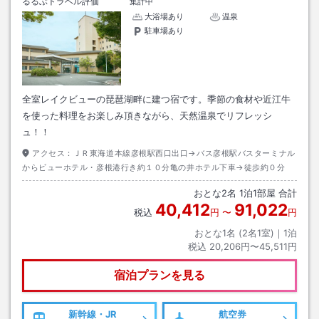
るるぶトラベル評価
集計中
大浴場あり
温泉
駐車場あり
全室レイクビューの琵琶湖畔に建つ宿です。季節の食材や近江牛
を使った料理をお楽しみ頂きながら、天然温泉でリフレッシ
ュ！！
アクセス：
ＪＲ東海道本線彦根駅西口出口→バス彦根駅バスターミナル
からビューホテル・彦根港行き約１０分亀の井ホテル下車→徒歩約０分
おとな
2
名
1
泊
1
部屋 合計
40,412
91,022
税込
円
〜
円
おとな1名 (
2
名1室)｜
1
泊
税込
20,206円〜45,511円
宿泊プランを見る
新幹線・JR
航空券