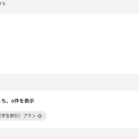
する
うち、0件を表示
（学生割引）プラン
絞り込み条件を解除