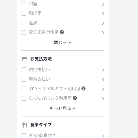
和室
0
和洋室
0
温泉
0
露天風呂付客室
0
閉じる
お支払方法
現地支払い
0
事前支払い
0
JTBトラベルギフト利用可
0
たびたびバンク利用可
0
もっと見る
食事タイプ
夕食/朝食付き
0