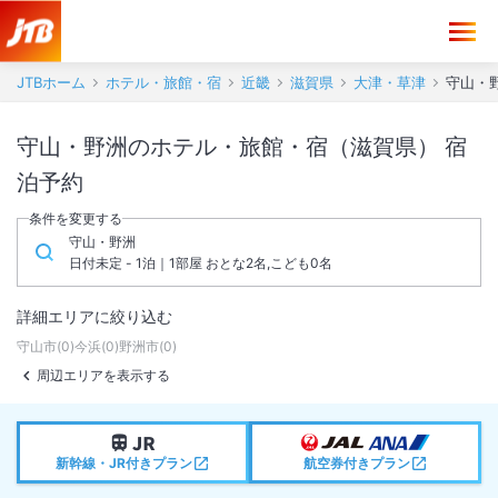
JTBホーム
ホテル・旅館・宿
近畿
滋賀県
大津・草津
守山・
守山・野洲のホテル・旅館・宿（滋賀県） 宿
泊予約
条件を変更する
守山・野洲
日付未定 - 1泊｜1部屋 おとな2名,こども0名
詳細エリアに絞り込む
守山市
(
0
)
今浜
(
0
)
野洲市
(
0
)
周辺エリアを表示する
新幹線・JR付きプラン
航空券付きプラン