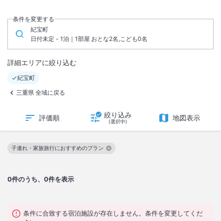
条件を変更する
紀宝町
日付未定 - 1泊｜1部屋 おとな2名,こども0名
詳細エリアに絞り込む
紀宝町
三重県 全域に戻る
絞り込み
評価順
地図表示
(選択中)
子連れ・家族旅行におすすめのプラン
この絞り込み条件を解除
0
件のうち、0件を表示
条件に合致する宿泊施設が存在しません。条件を変更してくだ