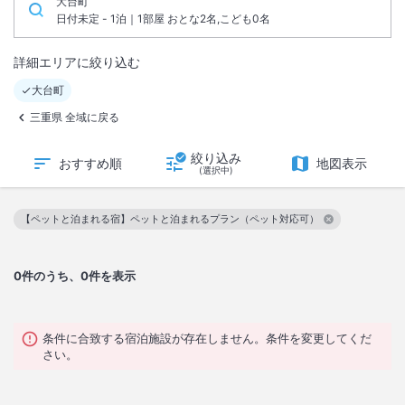
大台町
日付未定 - 1泊｜1部屋 おとな2名,こども0名
詳細エリアに絞り込む
大台町
三重県 全域に戻る
絞り込み
おすすめ順
地図表示
(選択中)
【ペットと泊まれる宿】ペットと泊まれるプラン（ペット対応可）
この絞り込み条件を解除
0
件のうち、0件を表示
条件に合致する宿泊施設が存在しません。条件を変更してくだ
さい。