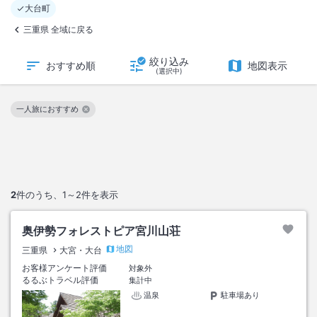
大台町
三重県 全域に戻る
絞り込み
おすすめ順
地図表示
(選択中)
一人旅におすすめ
この絞り込み条件を解除
2
件のうち、
1～2
件を表示
奥伊勢フォレストピア宮川山荘
地図
三重県
大宮・大台
お客様アンケート評価
対象外
るるぶトラベル評価
集計中
温泉
駐車場あり