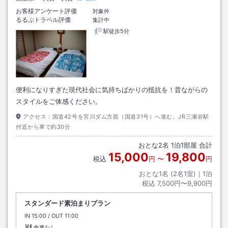
お客様アンケート評価
対象外
るるぶトラベル評価
集計中
駅徒歩5分
便利になりすぎた現代社会に気持ちばかりの抵抗を！昔ながらの
スタイルをご体感ください。
アクセス：
国道42号を宮川ダム方面（国道31号）へ進む。JR三瀬谷駅
付近から車で約30分
おとな
2
名
1
泊
1
部屋 合計
15,000
19,800
税込
円
〜
円
おとな1名 (
2
名1室)｜
1
泊
税込
7,500円〜9,900円
スタンダード素泊まりプラン
IN
チェックイン
15:00
/ OUT
チェックアウト
11:00
食事なし