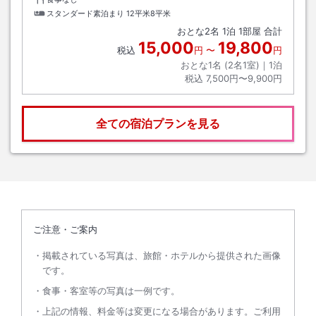
スタンダード素泊まり
12平米8平米
おとな
2
名
1
泊
1
部屋 合計
15,000
19,800
税込
円
〜
円
おとな1名 (
2
名1室)｜
1
泊
税込
7,500円〜9,900円
全ての宿泊プランを見る
ご注意・ご案内
掲載されている写真は、旅館・ホテルから提供された画像
です。
食事・客室等の写真は一例です。
上記の情報、料金等は変更になる場合があります。ご利用