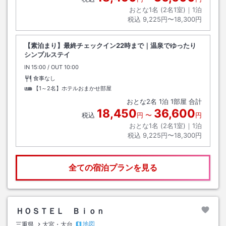
おとな1名 (
2
名1室)｜
1
泊
税込
9,225円〜18,300円
【素泊まり】最終チェックイン22時まで｜温泉でゆったり
シンプルステイ
IN
チェックイン
15:00
/ OUT
チェックアウト
10:00
食事なし
【1～2名】ホテルおまかせ部屋
おとな
2
名
1
泊
1
部屋 合計
18,450
36,600
税込
円
〜
円
おとな1名 (
2
名1室)｜
1
泊
税込
9,225円〜18,300円
全ての宿泊プランを見る
ＨＯＳＴＥＬ Ｂｉｏｎ
地図
三重県
大宮・大台