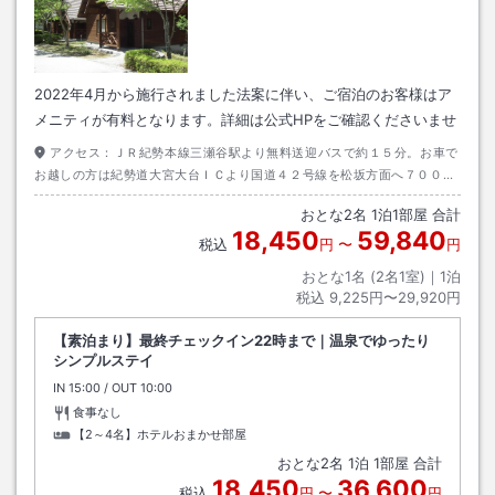
2022年4月から施行されました法案に伴い、ご宿泊のお客様はア
メニティが有料となります。詳細は公式HPをご確認くださいませ
アクセス：
ＪＲ紀勢本線三瀬谷駅より無料送迎バスで約１５分。お車で
お越しの方は紀勢道大宮大台ＩＣより国道４２号線を松坂方面へ７００ｍ
の大台警察署前信号を県道３１号線に入り１０ｋｍ約１５分で奥伊勢フォ
おとな
2
名
1
泊
1
部屋 合計
レストピア到着
18,450
59,840
税込
円
〜
円
おとな1名 (
2
名1室)｜
1
泊
税込
9,225円〜29,920円
【素泊まり】最終チェックイン22時まで｜温泉でゆったり
シンプルステイ
IN
チェックイン
15:00
/ OUT
チェックアウト
10:00
食事なし
【2～4名】ホテルおまかせ部屋
おとな
2
名
1
泊
1
部屋 合計
18,450
36,600
税込
円
〜
円