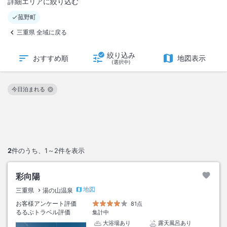
詳細エリアに絞り込む
菰野町
三重県 全域に戻る
絞り込み
おすすめ順
地図表示
(選択中)
今日泊まれる
この絞り込み条件を解除
2
件のうち、
1～2
件を表示
彩向陽
地図
三重県
湯の山温泉
お客様アンケート評価
81点
るるぶトラベル評価
集計中
大浴場あり
露天風呂あり