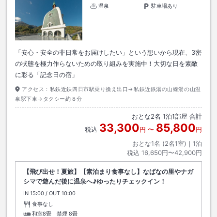
温泉
駐車場あり
「安心・安全の非日常をお届けしたい」という想いから現在、3密
の状態を極力作らないための取り組みを実施中！大切な日を素敵
に彩る「記念日の宿」
アクセス：
私鉄近鉄四日市駅乗り換え出口→私鉄近鉄湯の山線湯の山温
泉駅下車→タクシー約８分
おとな
2
名
1
泊
1
部屋 合計
33,300
85,800
税込
円
〜
円
おとな1名 (
2
名1室)｜
1
泊
税込
16,650円〜42,900円
【飛び出せ！夏旅】【素泊まり食事なし】なばなの里やナガ
シマで遊んだ後に温泉へ♪ゆったりチェックイン！
IN
チェックイン
15:00
/ OUT
チェックアウト
10:00
食事なし
和室8畳 禁煙
8畳