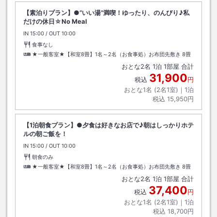
【素泊りプラン】●“いい湯”満喫！ゆったり、のんびり♪私
だけの休日☆No Meal
IN
チェックイン
15:00
/ OUT
チェックアウト
10:00
食事なし
★一般客室★【和室8畳】1名～2名（お食事処）お布団先敷き
8畳
おとな
2
名
1
泊
1
部屋 合計
31,900
税込
円
おとな1名 (
2
名1室)｜
1
泊
税込
15,950円
【1泊朝食プラン】●夕食は好きなお店で♪朝はしっかりホテ
ルの朝ご飯を！
IN
チェックイン
15:00
/ OUT
チェックアウト
10:00
朝食のみ
★一般客室★【和室8畳】1名～2名（お食事処）お布団先敷き
8畳
おとな
2
名
1
泊
1
部屋 合計
37,400
税込
円
おとな1名 (
2
名1室)｜
1
泊
税込
18,700円