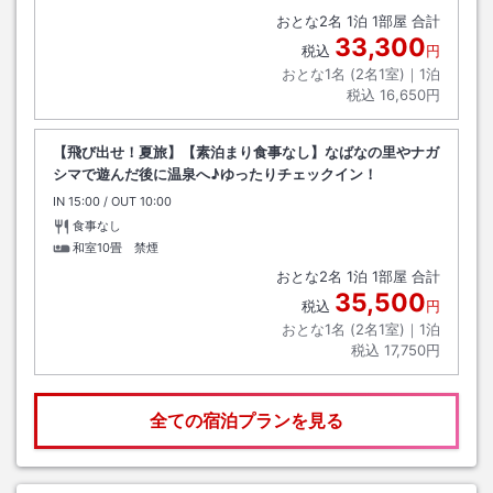
おとな
2
名
1
泊
1
部屋 合計
33,300
税込
円
おとな1名 (
2
名1室)｜
1
泊
税込
16,650円
【飛び出せ！夏旅】【素泊まり食事なし】なばなの里やナガ
シマで遊んだ後に温泉へ♪ゆったりチェックイン！
IN
チェックイン
15:00
/ OUT
チェックアウト
10:00
食事なし
和室10畳 禁煙
おとな
2
名
1
泊
1
部屋 合計
35,500
税込
円
おとな1名 (
2
名1室)｜
1
泊
税込
17,750円
全ての宿泊プランを見る