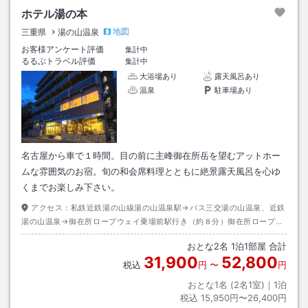
ホテル湯の本
地図
三重県
湯の山温泉
お客様アンケート評価
集計中
るるぶトラベル評価
集計中
大浴場あり
露天風呂あり
温泉
駐車場あり
名古屋から車で１時間。目の前に主峰御在所岳を望むアットホー
ムな雰囲気のお宿。旬の和会席料理とともに絶景露天風呂を心ゆ
くまでお楽しみ下さい。
アクセス：
私鉄近鉄湯の山線湯の山温泉駅→バス三交湯の山温泉、近鉄
湯の山温泉→御在所ロープウェイ乗場前駅行き（約８分）御在所ロープウ
ェイ乗場前駅下車、徒歩０分
おとな
2
名
1
泊
1
部屋 合計
31,900
52,800
税込
円
〜
円
おとな1名 (
2
名1室)｜
1
泊
税込
15,950円〜26,400円