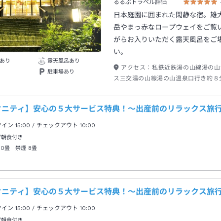
るるぶトラベル評価
日本庭園に囲まれた閑静な宿。雄
岳やまっ赤なロープウェイをご覧
がらお入りいただく露天風呂をご
い。
あり
露天風呂あり
アクセス：
私鉄近鉄湯の山線湯の山
駐車場あり
ス三交湯の山線湯の山温泉口行き約８
山温泉口下車→徒歩約１０分
タニティ】安心の５大サービス特典！～出産前のリラックス旅
クイン
15:00
/ チェックアウト
10:00
/朝食付き
10畳 禁煙
8畳
タニティ】安心の５大サービス特典！～出産前のリラックス旅
クイン
15:00
/ チェックアウト
10:00
/朝食付き