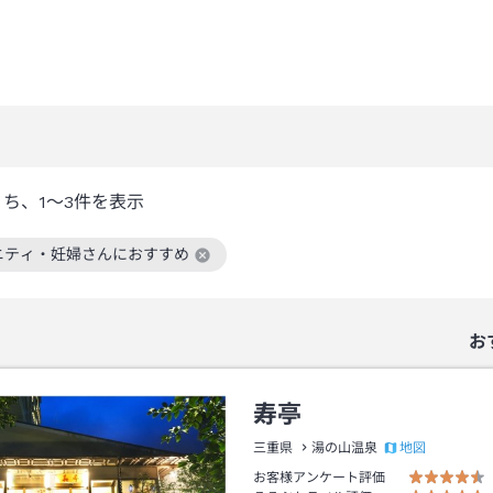
うち、
1～3
件を表示
ニティ・妊婦さんにおすすめ
絞り込み条件を解除
お
寿亭
地図
三重県
湯の山温泉
お客様アンケート評価