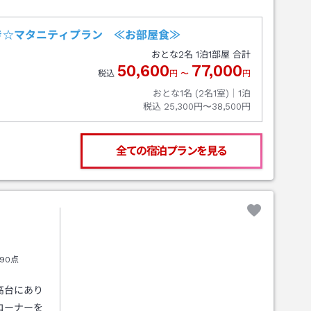
き☆マタニティプラン ≪お部屋食≫
おとな
2
名
1
泊
1
部屋 合計
50,600
77,000
税込
円
〜
円
おとな1名 (
2
名1室)｜
1
泊
税込
25,300円〜38,500円
全ての宿泊プランを見る
90点
高台にあり
コーナーを