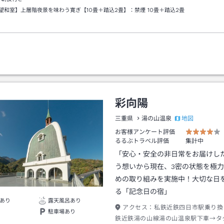
望和室】上層階夜景を味わう寛ぎ【10畳＋踏込2畳】：禁煙
10畳＋踏込2畳
彩向陽
地図
三重県
湯の山温泉
お客様アンケート評価
るるぶトラベル評価
集計中
「安心・安全の非日常をお届けし
う想いから現在、3密の状態を極
めの取り組みを実施中！大切な日
る「記念日の宿」
あり
露天風呂あり
アクセス：
私鉄近鉄四日市駅乗り換
駐車場あり
鉄近鉄湯の山線湯の山温泉駅下車→タ