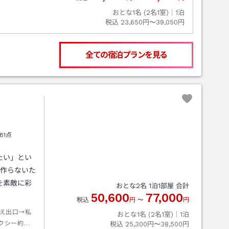
おとな1名 (
2
名1室)｜
1
泊
税込
23,650円〜39,050円
全ての宿泊プランを見る
81点
たい」とい
力作らないた
を素敵に彩
おとな
2
名
1
泊
1
部屋 合計
50,600
77,000
税込
円
〜
円
え出口→私
おとな1名 (
2
名1室)｜
1
泊
クシー約８
税込
25,300円〜38,500円