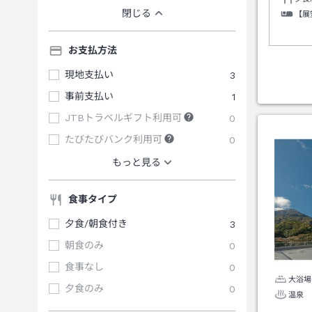
閉じる
【展
お支払方法
現地支払い
3
事前支払い
1
JTBトラベルギフト利用可
0
たびたびバンク利用可
0
もっと見る
食事タイプ
夕食/朝食付き
3
朝食のみ
0
食事なし
0
大浴場
夕食のみ
0
温泉