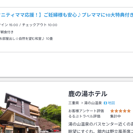
分
タニティママ応援！】ご妊婦様も安心♪プレママに10大特典付
クイン
15:00
/ チェックアウト
10:00
/朝食付き
お部屋出し☆自然を望む和室♪
10畳
鹿の湯ホテル
地図
三重県
湯の山温泉
お客様アンケート評価
るるぶトラベル評価
集計中
湯の山温泉のバスセンター近くの
眺望にすぐれ、舘内は野立風茶席