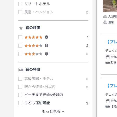
リゾートホテル
民宿・ペンション
0
大浴場
温泉
宿の評価
1
【プ
2
チェッ
0
夕食
和室
宿の特徴
高級旅館・ホテル
0
【プ
駅から徒歩5分以内
0
ビーチまで徒歩5分以内
チェッ
夕食
こども宿泊可能
3
【禁
もっと見る