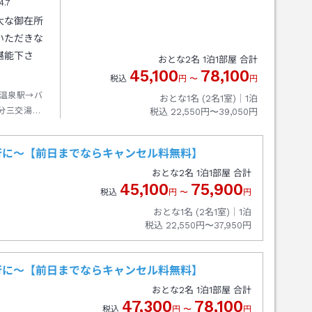
4.7
大な御在所
いただきな
堪能下さ
おとな
2
名
1
泊
1
部屋 合計
45,100
78,100
税込
円
〜
円
温泉駅→バ
おとな1名 (
2
名1室)｜
1
泊
分三交湯の
税込
22,550円〜39,050円
行に～【前日までならキャンセル料無料】
おとな
2
名
1
泊
1
部屋 合計
45,100
75,900
税込
円
〜
円
おとな1名 (
2
名1室)｜
1
泊
税込
22,550円〜37,950円
行に～【前日までならキャンセル料無料】
おとな
2
名
1
泊
1
部屋 合計
47,300
78,100
税込
円
〜
円