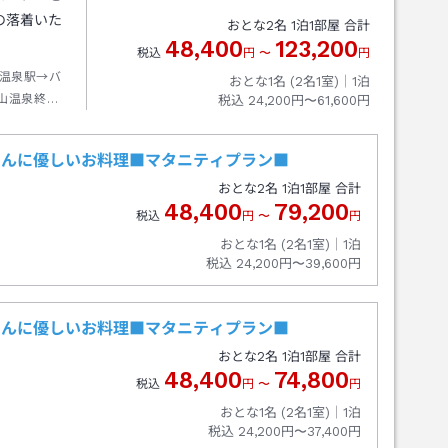
の落着いた
おとな
2
名
1
泊
1
部屋 合計
48,400
123,200
税込
円
〜
円
温泉駅→バ
おとな1名 (
2
名1室)｜
1
泊
山温泉終点
税込
24,200円〜61,600円
さんに優しいお料理■マタニティプラン■
おとな
2
名
1
泊
1
部屋 合計
48,400
79,200
税込
円
〜
円
おとな1名 (
2
名1室)｜
1
泊
税込
24,200円〜39,600円
さんに優しいお料理■マタニティプラン■
おとな
2
名
1
泊
1
部屋 合計
48,400
74,800
税込
円
〜
円
おとな1名 (
2
名1室)｜
1
泊
税込
24,200円〜37,400円