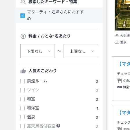
検索したキーワード・特集
マタニティ・妊婦さんにおすす
め
料金 / おとな1名あたり
大浴場
温泉
〜
下限なし
上限なし
【マ
人気のこだわり
チェッ
禁煙ルーム
3
夕食
和室
ツイン
0
和室
3
和洋室
1
【マ
温泉
3
チェッ
露天風呂付客室
0
夕食