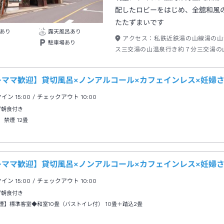
配したロビーをはじめ、全舘和風
たたずまいです
あり
露天風呂あり
アクセス：
私鉄近鉄湯の山線湯の山
駐車場あり
ス三交湯の山温泉行き約７分三交湯の
下車→徒歩約１分
レママ歓迎】貸切風呂×ノンアルコール×カフェインレス×妊婦
クイン
15:00
/ チェックアウト
10:00
/朝食付き
 禁煙
12畳
レママ歓迎】貸切風呂×ノンアルコール×カフェインレス×妊婦
クイン
15:00
/ チェックアウト
10:00
/朝食付き
煙】標準客室◆和室10畳（バストイレ付）
10畳＋踏込2畳