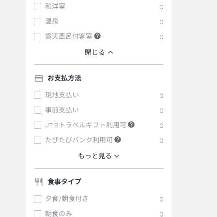
和洋室
0
温泉
0
露天風呂付客室
0
閉じる
お支払方法
現地支払い
0
事前支払い
0
JTBトラベルギフト利用可
0
たびたびバンク利用可
0
もっと見る
食事タイプ
夕食/朝食付き
0
朝食のみ
0