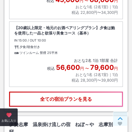
税込
円
〜
円
おとな1名 (
2
名1室)｜
1
泊
税込
22,800円〜34,300円
【20歳以上限定・地元のお酒ペアリングプラン】夕食は鮑
を使用した一品と欲張り美食コース（基本）
IN
チェックイン
15:00
/ OUT
チェックアウト
10:00
夕食/朝食付き
ツインルーム 禁煙
25平米
おとな
2
名
1
泊
1
部屋 合計
56,600
79,600
税込
円
〜
円
おとな1名 (
2
名1室)｜
1
泊
税込
28,300円〜39,800円
全ての宿泊プランを見る
ペー
お気に入り
伊勢志摩 温泉掛け流しの宿 ねぼ～や 志摩別
邸