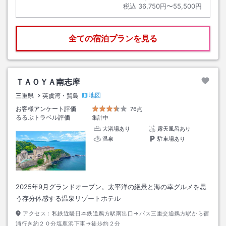
税込
36,750円〜55,500円
全ての宿泊プランを見る
ＴＡＯＹＡ南志摩
地図
三重県
英虞湾・賢島
お客様アンケート評価
76点
るるぶトラベル評価
集計中
大浴場あり
露天風呂あり
温泉
駐車場あり
2025年9月グランドオープン。太平洋の絶景と海の幸グルメを思
う存分体感する温泉リゾートホテル
アクセス：
私鉄近畿日本鉄道鵜方駅南出口→バス三重交通鵜方駅から宿
浦行き約２０分塩鹿浜下車→徒歩約２分