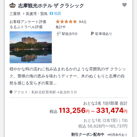
志摩観光ホテル ザ クラシック
地図
三重県
英虞湾・賢島
お客様アンケート評価
94点
るるぶトラベル評価
集計中
駅徒歩5分
駐車場あり
穏やかな時の流れに包み込まれるかのような雰囲気のザ クラシッ
ク。豊穣の海の恵みを味わうディナー、木のぬくもりと志摩の自
然を感じる安らぎの客室…
アクセス：
私鉄近鉄賢島駅→徒歩約５分
おとな
2
名
1
泊
1
部屋 合計
113,256
331,474
税込
円
〜
円
おとな1名 (
2
名1室)｜
1
泊
税込
56,628円〜165,737円
割引クーポン配布中
※利用条件あり