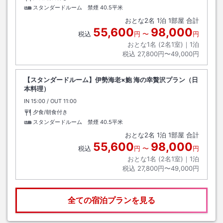
スタンダードルーム 禁煙
40.5平米
おとな
2
名
1
泊
1
部屋 合計
55,600
98,000
税込
円
〜
円
おとな1名 (
2
名1室)｜
1
泊
税込
27,800円〜49,000円
【スタンダードルーム】伊勢海老×鮑 海の幸贅沢プラン（日
本料理）
IN
チェックイン
15:00
/ OUT
チェックアウト
11:00
夕食/朝食付き
スタンダードルーム 禁煙
40.5平米
おとな
2
名
1
泊
1
部屋 合計
55,600
98,000
税込
円
〜
円
おとな1名 (
2
名1室)｜
1
泊
税込
27,800円〜49,000円
全ての宿泊プランを見る