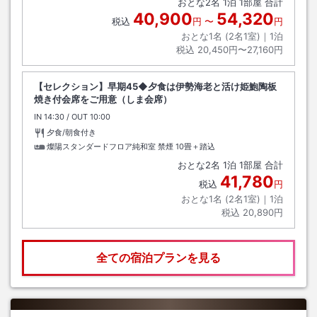
おとな
2
名
1
泊
1
部屋 合計
40,900
54,320
税込
円
〜
円
おとな1名 (
2
名1室)｜
1
泊
税込
20,450円〜27,160円
【セレクション】早期45◆夕食は伊勢海老と活け姫鮑陶板
焼き付会席をご用意（しま会席）
IN
チェックイン
14:30
/ OUT
チェックアウト
10:00
夕食/朝食付き
燦陽スタンダードフロア純和室 禁煙
10畳＋踏込
おとな
2
名
1
泊
1
部屋 合計
41,780
税込
円
おとな1名 (
2
名1室)｜
1
泊
税込
20,890円
全ての宿泊プランを見る