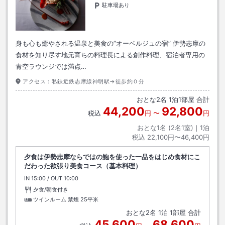
駐車場あり
身も心も癒やされる温泉と美食の”オーベルジュの宿” 伊勢志摩の
食材を知り尽す地元育ちの料理長による創作料理、宿泊者専用の
青空ラウンジでは満点…
アクセス：
私鉄近鉄志摩線神明駅→徒歩約０分
おとな
2
名
1
泊
1
部屋 合計
44,200
92,800
税込
円
〜
円
おとな1名 (
2
名1室)｜
1
泊
税込
22,100円〜46,400円
夕食は伊勢志摩ならではの鮑を使った一品をはじめ食材にこ
だわった欲張り美食コース（基本料理）
IN
チェックイン
15:00
/ OUT
チェックアウト
10:00
夕食/朝食付き
ツインルーム 禁煙
25平米
おとな
2
名
1
泊
1
部屋 合計
45,600
68,600