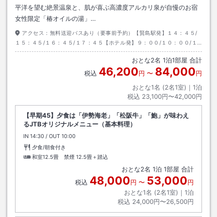
平洋を望む絶景温泉と、肌が喜ぶ高濃度アルカリ泉が自慢のお宿
女性限定「椿オイルの湯」…
アクセス：
無料送迎バスあり（要事前予約）【賢島駅発】１４：４５/
１５：４５/１６：４５/１７：４５【ホテル発】９：００/１０：００/１
０：４５
おとな
2
名
1
泊
1
部屋 合計
46,200
84,000
税込
円
〜
円
おとな1名 (
2
名1室)｜
1
泊
税込
23,100円〜42,000円
【早期45】夕食は「伊勢海老」「松阪牛」「鮑」が味わえ
るJTBオリジナルメニュー（基本料理）
IN
チェックイン
14:30
/ OUT
チェックアウト
10:00
夕食/朝食付き
和室12.5畳 禁煙
12.5畳＋踏込
おとな
2
名
1
泊
1
部屋 合計
48,000
53,000
税込
円
〜
円
おとな1名 (
2
名1室)｜
1
泊
税込
24,000円〜26,500円