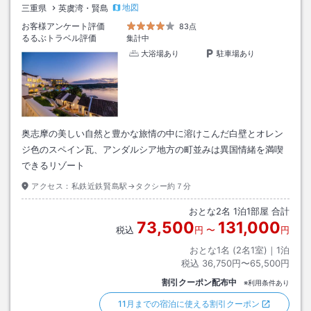
地図
三重県
英虞湾・賢島
お客様アンケート評価
83点
るるぶトラベル評価
集計中
大浴場あり
駐車場あり
奥志摩の美しい自然と豊かな旅情の中に溶けこんだ白壁とオレン
ジ色のスペイン瓦、アンダルシア地方の町並みは異国情緒を満喫
できるリゾート
アクセス：
私鉄近鉄賢島駅→タクシー約７分
おとな
2
名
1
泊
1
部屋 合計
73,500
131,000
税込
円
〜
円
おとな1名 (
2
名1室)｜
1
泊
税込
36,750円〜65,500円
割引クーポン配布中
※利用条件あり
11月までの宿泊に使える割引クーポン