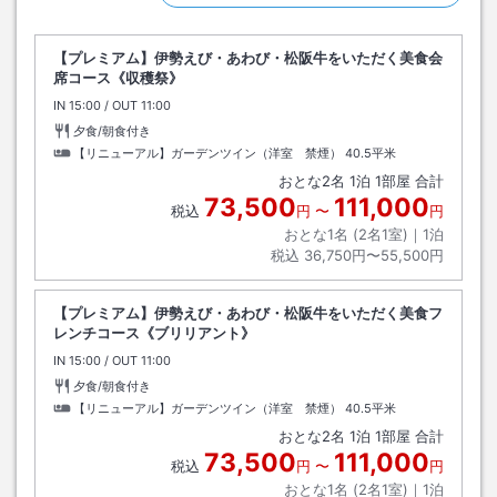
【プレミアム】伊勢えび・あわび・松阪牛をいただく美食会
席コース《収穫祭》
IN
チェックイン
15:00
/ OUT
チェックアウト
11:00
夕食/朝食付き
【リニューアル】ガーデンツイン（洋室 禁煙）
40.5平米
おとな
2
名
1
泊
1
部屋 合計
73,500
111,000
税込
円
〜
円
おとな1名 (
2
名1室)｜
1
泊
税込
36,750円〜55,500円
【プレミアム】伊勢えび・あわび・松阪牛をいただく美食フ
レンチコース《ブリリアント》
IN
チェックイン
15:00
/ OUT
チェックアウト
11:00
夕食/朝食付き
【リニューアル】ガーデンツイン（洋室 禁煙）
40.5平米
おとな
2
名
1
泊
1
部屋 合計
73,500
111,000
税込
円
〜
円
おとな1名 (
2
名1室)｜
1
泊