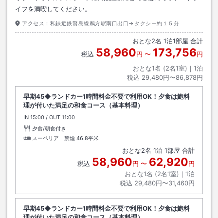
イフを満喫してください。
アクセス：
私鉄近鉄賢島線鵜方駅南口出口→タクシー約１５分
おとな
2
名
1
泊
1
部屋 合計
58,960
173,756
税込
円
〜
円
おとな1名 (
2
名1室)｜
1
泊
税込
29,480円〜86,878円
早期45◆ランドカー1時間料金不要で利用OK！夕食は鮑料
理が付いた満足の和食コース（基本料理）
IN
チェックイン
15:00
/ OUT
チェックアウト
11:00
夕食/朝食付き
スーペリア 禁煙
46.8平米
おとな
2
名
1
泊
1
部屋 合計
58,960
62,920
税込
円
〜
円
おとな1名 (
2
名1室)｜
1
泊
税込
29,480円〜31,460円
早期45◆ランドカー1時間料金不要で利用OK！夕食は鮑料
理が付いた満足の和食コース（基本料理）