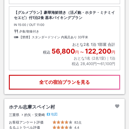
【グルメプラン】豪華海鮮焼き（活〆鮑・ホタテ・ミナミイ
セエビ）付1泊2食 基本バイキングプラン
IN
チェックイン
15:00
/ OUT
チェックアウト
11:00
夕食/朝食付き
【禁煙】スタンダードツイン 内風呂あり
33平米
おとな
2
名
1
泊
1
部屋 合計
56,800
122,200
税込
円
〜
円
おとな1名 (
2
名1室)｜
1
泊
税込
28,400円〜61,100円
全ての宿泊プランを見る
ホテル志摩スペイン村
地図
三重県
的矢・安乗崎
お客様アンケート評価
82点
るるぶトラベル評価
4.4