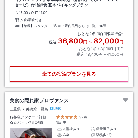
セエビ）付1泊2食 基本バイキングプラン
IN
チェックイン
15:00
/ OUT
チェックアウト
11:00
夕食/朝食付き
【禁煙】スタンダード和室15畳内風呂なし（山側）
15畳
おとな
2
名
1
泊
1
部屋 合計
36,800
82,000
税込
円
〜
円
おとな1名 (
2
名1室)｜
1
泊
税込
18,400円〜41,000円
全ての宿泊プランを見る
美食の隠れ家プロヴァンス
地図
三重県
英虞湾・賢島
お客様アンケート評価
92点
るるぶトラベル評価
集計中
大浴場あり
露天風呂あり
温泉
駅徒歩5分