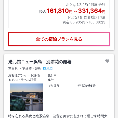
おとな
2
名
1
泊
1
部屋 合計
161,810
331,364
税込
円
〜
円
おとな1名 (
2
名1室)｜
1
泊
税込
80,905円〜165,682円
全ての宿泊プランを見る
湯元館ニュー浜島 別館花の館椿
地図
三重県
英虞湾・賢島
お客様アンケート評価
集計中
るるぶトラベル評価
集計中
温泉
駅徒歩5分
時を忘れる美食と絶景温泉 波音と美食に包まれて過ごす時間太