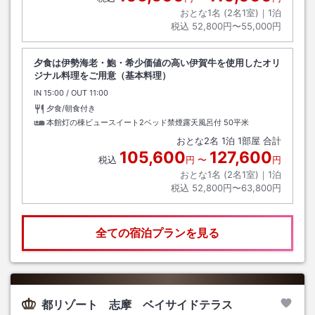
おとな1名 (
2
名1室)｜
1
泊
税込
52,800円〜55,000円
夕食は伊勢海老・鮑・希少価値の高い伊賀牛を使用したオリ
ジナル料理をご用意（基本料理）
IN
チェックイン
15:00
/ OUT
チェックアウト
11:00
夕食/朝食付き
本館灯の棟ビュースイート2ベッド禁煙露天風呂付
50平米
おとな
2
名
1
泊
1
部屋 合計
105,600
127,600
税込
円
〜
円
おとな1名 (
2
名1室)｜
1
泊
税込
52,800円〜63,800円
全ての宿泊プランを見る
都リゾート 志摩 ベイサイドテラス