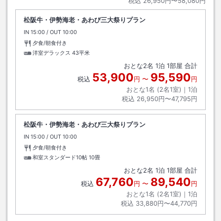
税込
26,950円〜58,080円
松阪牛・伊勢海老・あわび三大祭りプラン
IN
チェックイン
15:00
/ OUT
チェックアウト
10:00
夕食/朝食付き
洋室デラックス
43平米
おとな
2
名
1
泊
1
部屋 合計
53,900
95,590
税込
円
〜
円
おとな1名 (
2
名1室)｜
1
泊
税込
26,950円〜47,795円
松阪牛・伊勢海老・あわび三大祭りプラン
IN
チェックイン
15:00
/ OUT
チェックアウト
10:00
夕食/朝食付き
和室スタンダード10帖
10畳
おとな
2
名
1
泊
1
部屋 合計
67,760
89,540
税込
円
〜
円
おとな1名 (
2
名1室)｜
1
泊
税込
33,880円〜44,770円