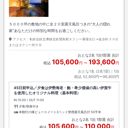
５０００坪の敷地の中に全２０室露天風呂つきの”大人の隠れ
家”あなただけの特別な時間をお過ごしください。
アクセス：
私鉄近鉄志摩線近鉄賢島駅タクシー乗場出口→徒歩約３０分
またはタクシー約５分
おとな
2
名
1
泊
1
部屋 合計
105,600
193,600
税込
円
〜
円
おとな1名 (
2
名1室)｜
1
泊
税込
52,800円〜96,800円
45日前申込／夕食は伊勢海老・鮑・希少価値の高い伊賀牛
を使用したオリジナル料理（基本料理）
IN
チェックイン
15:00
/ OUT
チェックアウト
11:00
夕食/朝食付き
本館灯の棟ビュースイート2ベッド禁煙露天風呂付
50平米
おとな
2
名
1
泊
1
部屋 合計
105,600
110,000
税込
円
〜
円