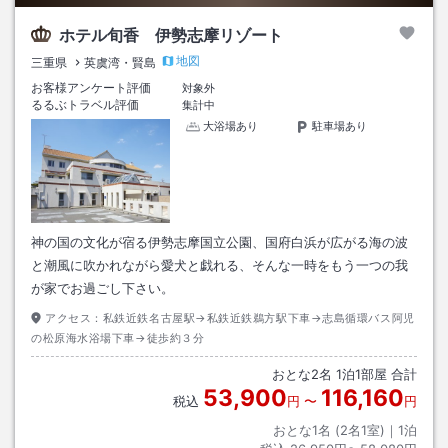
ホテル旬香 伊勢志摩リゾート
地図
三重県
英虞湾・賢島
お客様アンケート評価
対象外
るるぶトラベル評価
集計中
大浴場あり
駐車場あり
神の国の文化が宿る伊勢志摩国立公園、国府白浜が広がる海の波
と潮風に吹かれながら愛犬と戯れる、そんな一時をもう一つの我
が家でお過ごし下さい。
アクセス：
私鉄近鉄名古屋駅→私鉄近鉄鵜方駅下車→志島循環バス阿児
の松原海水浴場下車→徒歩約３分
おとな
2
名
1
泊
1
部屋 合計
53,900
116,160
税込
円
〜
円
おとな1名 (
2
名1室)｜
1
泊