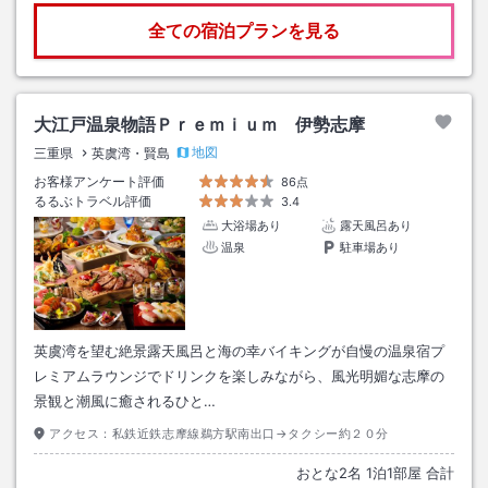
全ての宿泊プランを見る
大江戸温泉物語Ｐｒｅｍｉｕｍ 伊勢志摩
地図
三重県
英虞湾・賢島
お客様アンケート評価
86点
るるぶトラベル評価
3.4
大浴場あり
露天風呂あり
温泉
駐車場あり
英虞湾を望む絶景露天風呂と海の幸バイキングが自慢の温泉宿プ
レミアムラウンジでドリンクを楽しみながら、風光明媚な志摩の
景観と潮風に癒されるひと…
アクセス：
私鉄近鉄志摩線鵜方駅南出口→タクシー約２０分
おとな
2
名
1
泊
1
部屋 合計