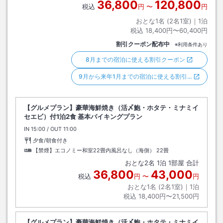
36,800
120,800
税込
円
〜
円
おとな1名 (
2
名1室)｜
1
泊
税込
18,400円〜60,400円
割引クーポン配布中
※利用条件あり
8月までの宿泊に使える割引クーポン
9月から来年1月までの宿泊に使える割引…
【グルメプラン】豪華海鮮焼き（活〆鮑・ホタテ・ミナミイ
セエビ）付1泊2食 基本バイキングプラン
IN
チェックイン
15:00
/ OUT
チェックアウト
11:00
夕食/朝食付き
【禁煙】エコノミー和室22畳内風呂なし（海側）
22畳
おとな
2
名
1
泊
1
部屋 合計
36,800
43,000
税込
円
〜
円
おとな1名 (
2
名1室)｜
1
泊
税込
18,400円〜21,500円
【グルメプラン】豪華海鮮焼き（活〆鮑・ホタテ・ミナミイ