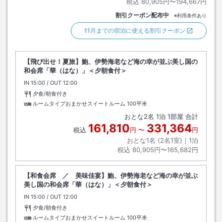
税込
80,905円〜194,667円
割引クーポン配布中
※利用条件あり
11月までの宿泊に使える割引クーポン
【飛び出せ！夏旅】鮑、伊勢海老など海の幸が並ぶ美し国の
和会席「華（はな）」＜夕朝食付＞
IN
チェックイン
15:00
/ OUT
チェックアウト
12:00
夕食/朝食付き
ルームタイプおまかせスイートルーム
100平米
おとな
2
名
1
泊
1
部屋 合計
161,810
331,364
税込
円
〜
円
おとな1名 (
2
名1室)｜
1
泊
税込
80,905円〜165,682円
【和食会席 ／ 美味佳宴】鮑、伊勢海老など海の幸が並ぶ
美し国の和会席「華（はな）」＜夕朝食付＞
IN
チェックイン
15:00
/ OUT
チェックアウト
12:00
夕食/朝食付き
ルームタイプおまかせスイートルーム
100平米