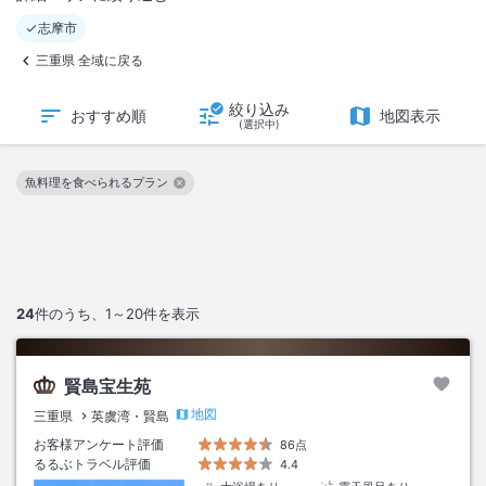
志摩市
三重県 全域に戻る
絞り込み
おすすめ順
地図表示
(選択中)
魚料理を食べられるプラン
この絞り込み条件を解除
24
件のうち、
1～20
件を表示
賢島宝生苑
地図
三重県
英虞湾・賢島
お客様アンケート評価
86点
るるぶトラベル評価
4.4