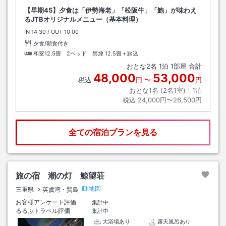
【早期45】夕食は「伊勢海老」「松阪牛」「鮑」が味わえ
るJTBオリジナルメニュー（基本料理）
IN
チェックイン
14:30
/ OUT
チェックアウト
10:00
夕食/朝食付き
和室12.5畳 2ベッド 禁煙
12.5畳＋踏込
おとな
2
名
1
泊
1
部屋 合計
48,000
53,000
税込
円
〜
円
おとな1名 (
2
名1室)｜
1
泊
税込
24,000円〜26,500円
全ての宿泊プランを見る
旅の宿 潮の灯 鯨望荘
地図
三重県
英虞湾・賢島
お客様アンケート評価
集計中
るるぶトラベル評価
集計中
大浴場あり
露天風呂あり