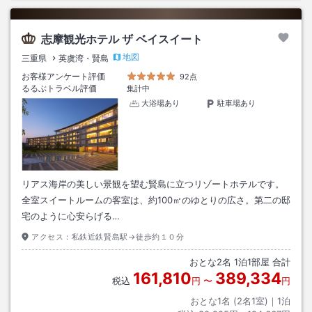
志摩観光ホテル ザ ベイスイート
地図
三重県
英虞湾・賢島
お客様アンケート評価
92点
るるぶトラベル評価
集計中
大浴場あり
駐車場あり
リアス海岸の美しい景観を望む賢島に立つリゾートホテルです。
全室スイートルームの客室は、約100㎡のゆとりの広さ。第二の邸
宅のように心安らげる…
アクセス：
私鉄近鉄賢島駅→徒歩約１０分
おとな
2
名
1
泊
1
部屋 合計
161,810
389,334
税込
円
〜
円
おとな1名 (
2
名1室)｜
1
泊