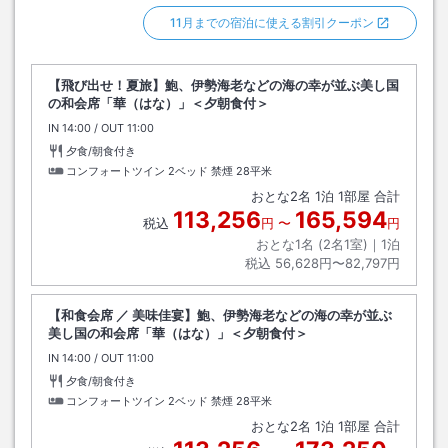
11月までの宿泊に使える割引クーポン
【飛び出せ！夏旅】鮑、伊勢海老などの海の幸が並ぶ美し国
の和会席「華（はな）」＜夕朝食付＞
IN
チェックイン
14:00
/ OUT
チェックアウト
11:00
夕食/朝食付き
コンフォートツイン 2ベッド 禁煙
28平米
おとな
2
名
1
泊
1
部屋 合計
113,256
165,594
税込
円
〜
円
おとな1名 (
2
名1室)｜
1
泊
税込
56,628円〜82,797円
【和食会席 ／ 美味佳宴】鮑、伊勢海老などの海の幸が並ぶ
美し国の和会席「華（はな）」＜夕朝食付＞
IN
チェックイン
14:00
/ OUT
チェックアウト
11:00
夕食/朝食付き
コンフォートツイン 2ベッド 禁煙
28平米
おとな
2
名
1
泊
1
部屋 合計