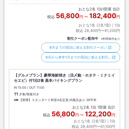
おとな
2
名
1
泊
1
部屋 合計
56,800
182,400
税込
円
〜
円
おとな1名 (
2
名1室)｜
1
泊
税込
28,400円〜91,200円
割引クーポン配布中
※利用条件あり
8月までの宿泊に使える割引クーポン
9月から来年1月までの宿泊に使える割引…
【グルメプラン】豪華海鮮焼き（活〆鮑・ホタテ・ミナミイ
セエビ）付1泊2食 基本バイキングプラン
IN
チェックイン
15:00
/ OUT
チェックアウト
11:00
夕食/朝食付き
【禁煙】スタンダード和室4名定員 内風呂あり
38平米
おとな
2
名
1
泊
1
部屋 合計
56,800
122,200
税込
円
〜
円
おとな1名 (
2
名1室)｜
1
泊
税込
28,400円〜61,100円