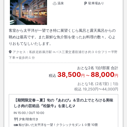
温泉
駐車場あり
客室から太平洋が一望でき特に展望くじら風呂と露天風呂からの
眺めは最高です。また新鮮な魚介類を使ったお料理の数々。心よ
りおもてなしいたします。
アクセス：
私鉄近鉄鵜方駅→バス三重交通宿浦行き約３０分フリー平野
下車→徒歩約１分
おとな
2
名
1
泊
1
部屋 合計
38,500
88,000
税込
円
〜
円
おとな1名 (
2
名1室)｜
1
泊
税込
19,250円〜44,000円
【期間限定春～夏】旬の『あわび』＆舌の上でとろける美味
しさ肉の芸術品『松阪牛』を楽しむ♪
IN
チェックイン
15:00
/ OUT
チェックアウト
10:00
夕食/朝食付き
鯨が泳いだ太平洋を一望！クラシックモダン１０畳
10畳