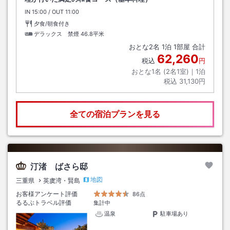
IN
チェックイン
15:00
/ OUT
チェックアウト
11:00
夕食/朝食付き
デラックス 禁煙
46.8平米
おとな
2
名
1
泊
1
部屋 合計
62,260
税込
円
おとな1名 (
2
名1室)｜
1
泊
税込
31,130円
全ての宿泊プランを見る
汀渚 ばさら邸
地図
三重県
英虞湾・賢島
お客様アンケート評価
86点
るるぶトラベル評価
集計中
温泉
駐車場あり