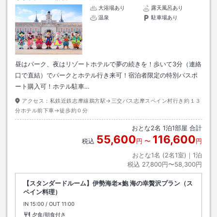
大浴場あり
露天風呂あり
温泉
駐車場あり
昼はパーク、夜はリゾートホテルで夢の続きを！歩いて3分（連絡
口で直結）でパークとホテル行き来可！宿泊者限定の特別パスポ
ート購入可！ホテル駐車…
アクセス：
私鉄近鉄志摩線鵜方駅→三交バス志摩スペイン村行き約１３
分ホテル前下車→徒歩約０分
おとな
2
名
1
泊
1
部屋 合計
55,600
116,600
税込
円
〜
円
おとな1名 (
2
名1室)｜
1
泊
税込
27,800円〜58,300円
【スタンダードルーム】伊勢海老×鮑 海の幸贅沢プラン（ス
ペイン料理）
IN
チェックイン
15:00
/ OUT
チェックアウト
11:00
夕食/朝食付き