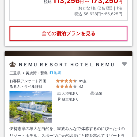
113,256
173,250
税込
円
〜
円
おとな1名 (
2
名1室)｜
1
泊
税込
56,628円〜86,625円
全ての宿泊プランを見る
ＮＥＭＵ ＲＥＳＯＲＴ ＨＯＴＥＬ ＮＥＭＵ
地図
三重県
英虞湾・賢島
お客様アンケート評価
89点
るるぶトラベル評価
4.1
大浴場あり
温泉
駐車場あり
伊勢志摩の雄大な自然を、家族みんなで体感するのにぴったりの
リゾートホテル。スポーツに天然温泉にと時を忘れてリゾートラ