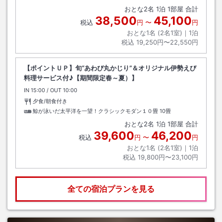
おとな
2
名
1
泊
1
部屋 合計
38,500
45,100
税込
円
〜
円
おとな1名 (
2
名1室)｜
1
泊
税込
19,250円〜22,550円
【ポイントＵＰ】旬“あわび丸かじり”＆オリジナル伊勢えび
料理サービス付♪【期間限定春～夏）】
IN
チェックイン
15:00
/ OUT
チェックアウト
10:00
夕食/朝食付き
鯨が泳いだ太平洋を一望！クラシックモダン１０畳
10畳
おとな
2
名
1
泊
1
部屋 合計
39,600
46,200
税込
円
〜
円
おとな1名 (
2
名1室)｜
1
泊
税込
19,800円〜23,100円
全ての宿泊プランを見る