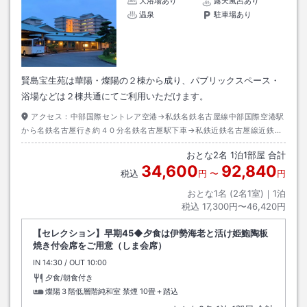
大浴場あり
露天風呂あり
温泉
駐車場あり
賢島宝生苑は華陽・燦陽の２棟から成り、パブリックスペース・
浴場などは２棟共通にてご利用いただけます。
アクセス：
中部国際セントレア空港→私鉄名鉄名古屋線中部国際空港駅
から名鉄名古屋行き約４０分名鉄名古屋駅下車→私鉄近鉄名古屋線近鉄名
古屋駅から賢島行き約１２０分賢島駅下車→徒歩約７分またはタクシー約
おとな
2
名
1
泊
1
部屋 合計
３分
34,600
92,840
税込
円
〜
円
おとな1名 (
2
名1室)｜
1
泊
税込
17,300円〜46,420円
【セレクション】早期45◆夕食は伊勢海老と活け姫鮑陶板
焼き付会席をご用意（しま会席）
IN
チェックイン
14:30
/ OUT
チェックアウト
10:00
夕食/朝食付き
燦陽３階低層階純和室 禁煙
10畳＋踏込