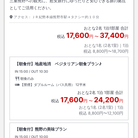
三重熊野への観光に、慰安旅行にゆったりと安心できる旅の拠点
としてご活用ください。
アクセス：
ＪＲ紀勢本線熊野市駅→タクシー約１０分
おとな
2
名
1
泊
1
部屋 合計
17,600
37,400
税込
円
〜
円
おとな1名 (
2
名1室)｜
1
泊
税込
8,800円〜18,700円
【朝食付】地産地消 ベジタリアン朝食プラン♪
IN
チェックイン
15:00
/ OUT
チェックアウト
10:30
朝食のみ
【禁煙】ダブルルーム（バス共用）
12平米
おとな
2
名
1
泊
1
部屋 合計
17,600
24,200
税込
円
〜
円
おとな1名 (
2
名1室)｜
1
泊
税込
8,800円〜12,100円
【朝食付】熊野の美味プラン
IN
チェックイン
15:00
/ OUT
チェックアウト
10:00