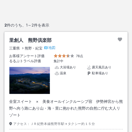
2
件のうち、
1～2
件を表示
里創人 熊野倶楽部
地図
三重県
熊野・紀宝
お客様アンケート評価
78点
るるぶトラベル評価
集計中
大浴場あり
露天風呂あり
温泉
駐車場あり
全室スイート × 美食オールインクルーシブ宿 伊勢神宮から熊
野へ向う路にあり山・海・里に抱かれた熊野の自然に佇む大人リ
ゾート
アクセス：
ＪＲ紀勢本線熊野市駅→タクシー約１５分