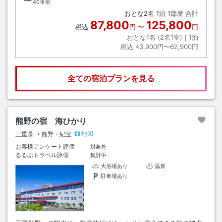
40平米
おとな
2
名
1
泊
1
部屋 合計
87,800
125,800
税込
円
〜
円
おとな1名 (
2
名1室)｜
1
泊
税込
43,900円〜62,900円
全ての宿泊プランを見る
熊野の宿 海ひかり
地図
三重県
熊野・紀宝
お客様アンケート評価
対象外
るるぶトラベル評価
集計中
大浴場あり
温泉
駐車場あり