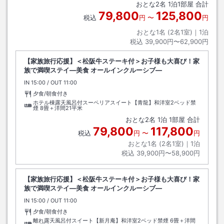
おとな
2
名
1
泊
1
部屋 合計
79,800
125,800
税込
円
〜
円
おとな1名 (
2
名1室)｜
1
泊
税込
39,900円〜62,900円
【家族旅行応援】＜松阪牛ステーキ付＞お子様も大喜び！家
族で満喫ステイ―美食 オールインクルーシブ―
IN
チェックイン
15:00
/ OUT
チェックアウト
11:00
夕食/朝食付き
ホテル棟露天風呂付スーペリアスイート【青龍】和洋室2ベッド禁
煙
8畳＋洋間21平米
おとな
2
名
1
泊
1
部屋 合計
79,800
117,800
税込
円
〜
円
おとな1名 (
2
名1室)｜
1
泊
税込
39,900円〜58,900円
【家族旅行応援】＜松阪牛ステーキ付＞お子様も大喜び！家
族で満喫ステイ―美食 オールインクルーシブ―
IN
チェックイン
15:00
/ OUT
チェックアウト
11:00
夕食/朝食付き
離れ露天風呂付スイート【新月庵】和洋室2ベッド禁煙
6畳＋洋間