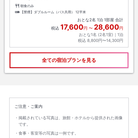
朝食のみ
【禁煙】ダブルルーム（バス共用）
12平米
おとな
2
名
1
泊
1
部屋 合計
17,600
28,600
税込
円
〜
円
おとな1名 (
2
名1室)｜
1
泊
税込
8,800円〜14,300円
全ての宿泊プランを見る
ご注意・ご案内
掲載されている写真は、旅館・ホテルから提供された画像
です。
食事・客室等の写真は一例です。