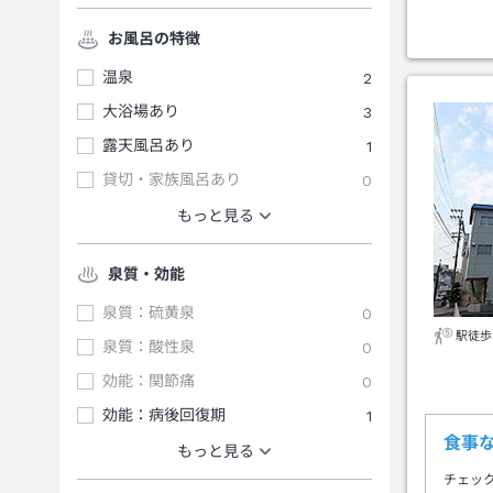
お風呂の特徴
温泉
2
大浴場あり
3
露天風呂あり
1
貸切・家族風呂あり
0
もっと見る
泉質・効能
泉質：硫黄泉
0
駅徒歩
泉質：酸性泉
0
効能：関節痛
0
効能：病後回復期
1
食事な
もっと見る
チェッ