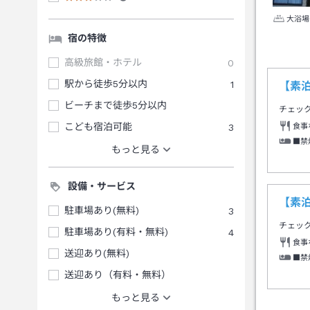
大浴場
宿の特徴
高級旅館・ホテル
0
駅から徒歩5分以内
1
【素
ビーチまで徒歩5分以内
チェッ
こども宿泊可能
3
食事
■禁
もっと見る
設備・サービス
【素
駐車場あり(無料)
3
チェッ
駐車場あり(有料・無料)
4
食事
送迎あり(無料)
■禁
送迎あり（有料・無料）
もっと見る