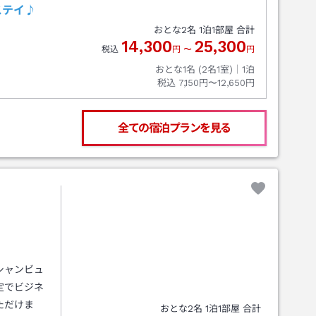
ステイ♪
おとな
2
名
1
泊
1
部屋 合計
14,300
25,300
税込
円
〜
円
おとな1名 (
2
名1室)｜
1
泊
税込
7,150円〜12,650円
全ての宿泊プランを見る
シャンビュ
定でビジネ
ただけま
おとな
2
名
1
泊
1
部屋 合計