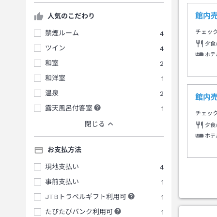
館内
人気のこだわり
チェッ
禁煙ルーム
4
夕食
ツイン
4
ホテ
和室
2
和洋室
1
温泉
2
館内
露天風呂付客室
1
チェッ
閉じる
夕食
ホテ
お支払方法
現地支払い
4
事前支払い
1
JTBトラベルギフト利用可
1
たびたびバンク利用可
1