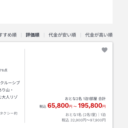
すすめ順
評価順
代金が安い順
代金が高い順
78点
ンクルーシブ
あり山・
む大人リゾ
おとな
2
名
1
泊
1
部屋 合計
65,800
195,800
税込
円
〜
円
タクシー約
おとな1名 (
2
名1室)｜
1
泊
税込
32,900円〜97,900円