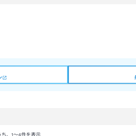
ン
うち、
1～4
件を表示