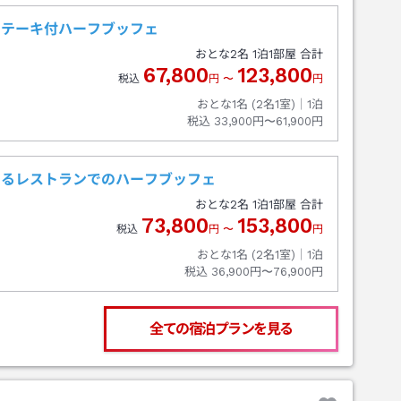
ステーキ付ハーフブッフェ
おとな
2
名
1
泊
1
部屋 合計
67,800
123,800
税込
円
〜
円
おとな1名 (
2
名1室)｜
1
泊
税込
33,900円〜61,900円
あるレストランでのハーフブッフェ
おとな
2
名
1
泊
1
部屋 合計
73,800
153,800
税込
円
〜
円
おとな1名 (
2
名1室)｜
1
泊
税込
36,900円〜76,900円
全ての宿泊プランを見る