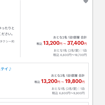
ゆったりと
ください。
おとな
2
名
1
泊
1
部屋 合計
タクシー約
13,200
37,400
税込
円
〜
円
おとな1名 (
2
名1室)｜
1
泊
税込
6,600円〜18,700円
ステイ♪
おとな
2
名
1
泊
1
部屋 合計
13,200
19,800
税込
円
〜
円
おとな1名 (
2
名1室)｜
1
泊
税込
6,600円〜9,900円