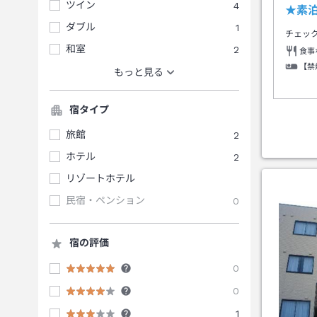
ツイン
4
★素
ダブル
1
チェッ
和室
2
食事
【禁
もっと見る
宿タイプ
旅館
2
ホテル
2
リゾートホテル
民宿・ペンション
0
宿の評価
0
0
1