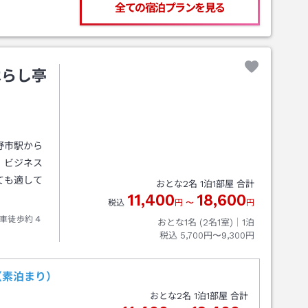
全ての宿泊プランを見る
はらし亭
野市駅から
、ビジネス
ても適して
おとな
2
名
1
泊
1
部屋 合計
11,400
18,600
税込
円
〜
円
車徒歩約４
おとな1名 (
2
名1室)｜
1
泊
税込
5,700円〜9,300円
（素泊まり）
おとな
2
名
1
泊
1
部屋 合計