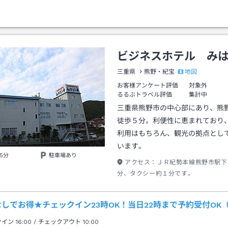
ビジネスホテル み
地図
三重県
熊野・紀宝
お客様アンケート評価
対象外
るるぶトラベル評価
集計中
三重県熊野市の中心部にあり、熊
徒歩５分。利便性に恵まれており
利用はもちろん、観光の拠点とし
います。
5分
駐車場あり
アクセス：
ＪＲ紀勢本線熊野市駅下
分、タクシー約１分です。
しでお得★チェックイン23時OK！当日22時まで予約受付OK
クイン
16:00
/ チェックアウト
10:00