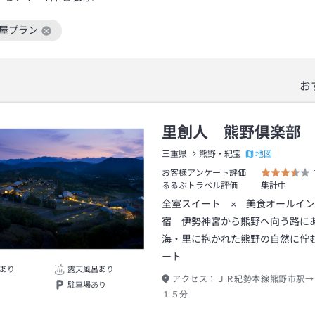
部屋プラン
絞り込み条件を解除
お
里創人 熊野倶楽部
地図
三重県
熊野・紀宝
お客様アンケート評価
るるぶトラベル評価
集計中
全室スイート × 美食オールイ
宿 伊勢神宮から熊野へ向う路に
海・里に抱かれた熊野の自然に佇
ート
あり
露天風呂あり
アクセス：
ＪＲ紀勢本線熊野市駅→
駐車場あり
１５分