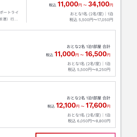
11,000
34,100
税込
円
〜
円
ポートライ
おとな1名 (
2
名1室)｜
1
泊
新港）行き
税込
5,500円〜17,050円
口→バス三
津駅前下車
００分
おとな
2
名
1
泊
1
部屋 合計
11,000
16,500
税込
円
〜
円
おとな1名 (
2
名1室)｜
1
泊
税込
5,500円〜8,250円
おとな
2
名
1
泊
1
部屋 合計
12,100
17,600
税込
円
〜
円
おとな1名 (
2
名1室)｜
1
泊
税込
6,050円〜8,800円