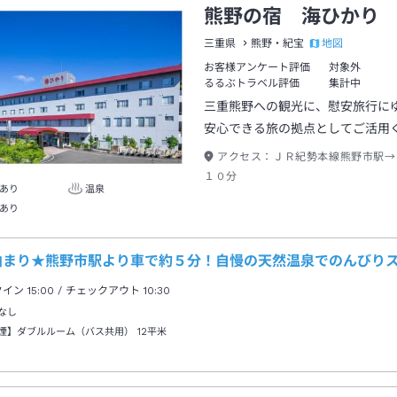
熊野の宿 海ひかり
地図
三重県
熊野・紀宝
お客様アンケート評価
対象外
るるぶトラベル評価
集計中
三重熊野への観光に、慰安旅行に
安心できる旅の拠点としてご活用
アクセス：
ＪＲ紀勢本線熊野市駅→
１０分
あり
温泉
あり
泊まり★熊野市駅より車で約５分！自慢の天然温泉でのんびり
クイン
15:00
/ チェックアウト
10:30
なし
煙】ダブルルーム（バス共用）
12平米