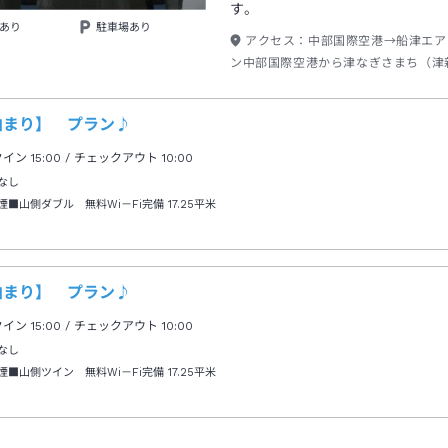
す。
あり
駐車場あり
アクセス：
中部国際空港→船津エア
ン中部国際空港から津なぎさまち（津
津なぎさまち（津新港）下船正面口出
重交通津新港から津駅前行き約１０分
泊まり】 プラン♪
→ＪＲ紀勢本線津駅から新宮行き約１
クイン
15:00
/ チェックアウト
10:00
なし
煙■山側ダブル 無料Wi－Fi完備
17.25平米
泊まり】 プラン♪
クイン
15:00
/ チェックアウト
10:00
なし
煙■山側ツイン 無料Wi－Fi完備
17.25平米