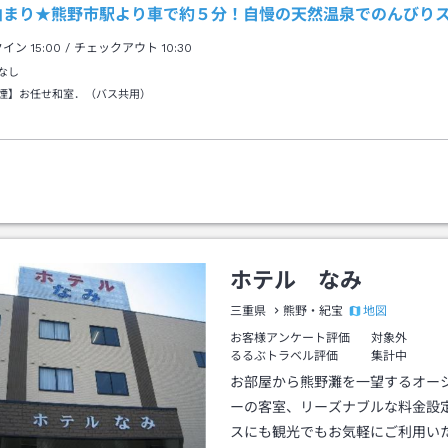
泊まり★熊野市駅より車で約５分！自慢の天然温泉でのんびり
クイン
15:00
/ チェックアウト
10:30
なし
煙】お任せ和室．（バス共用）
ホテル なみ
地図
三重県
熊野・紀宝
お客様アンケート評価
対象外
るるぶトラベル評価
集計中
お部屋から熊野灘を一望するオー
ーの客室、リーズナブルな料金設
スにも観光でもお気軽にご利用い