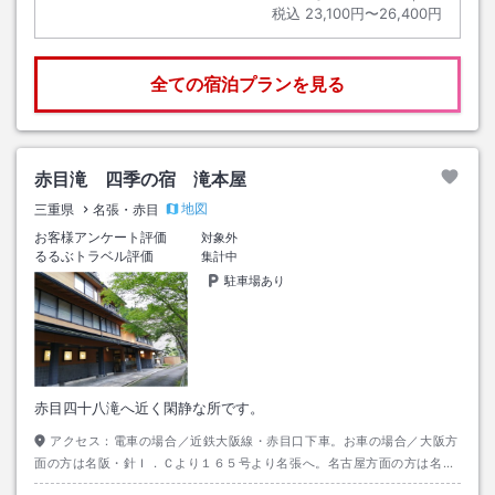
税込
23,100円〜26,400円
全ての宿泊プランを見る
赤目滝 四季の宿 滝本屋
地図
三重県
名張・赤目
お客様アンケート評価
対象外
るるぶトラベル評価
集計中
駐車場あり
赤目四十八滝へ近く閑静な所です。
アクセス：
電車の場合／近鉄大阪線・赤目口下車。お車の場合／大阪方
面の方は名阪・針Ｉ．Ｃより１６５号より名張へ。名古屋方面の方は名
阪・上野Ｉ．Ｃより３６８号より１６５号より名張へ