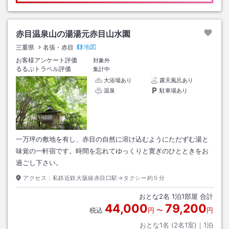
赤目温泉山の湯湯元赤目山水園
地図
三重県
名張・赤目
お客様アンケート評価
対象外
るるぶトラベル評価
集計中
大浴場あり
露天風呂あり
温泉
駐車場あり
一万坪の敷地を有し、赤目の自然に溶け込むようにただずむ湯と
味覚の一軒宿です。時間を忘れてゆっくりと寛ぎのひとときをお
過ごし下さい。
アクセス：
私鉄近鉄大阪線赤目口駅→タクシー約５分
おとな
2
名
1
泊
1
部屋 合計
44,000
79,200
税込
円
〜
円
おとな1名 (
2
名1室)｜
1
泊