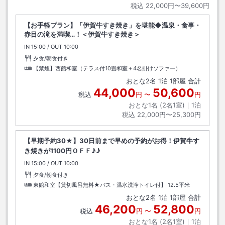
税込
22,000円〜39,600円
【お手軽プラン】「伊賀牛すき焼き」を堪能◆温泉・食事・
赤目の滝を満喫…！＜伊賀牛すき焼き＞
IN
チェックイン
15:00
/ OUT
チェックアウト
10:00
夕食/朝食付き
【禁煙】西館和室（テラス付10畳和室＋4名掛けソファー）
おとな
2
名
1
泊
1
部屋 合計
44,000
50,600
税込
円
〜
円
おとな1名 (
2
名1室)｜
1
泊
税込
22,000円〜25,300円
【早期予約30★】30日前まで早めの予約がお得！伊賀牛す
き焼きが1100円ＯＦＦ♪♪
IN
チェックイン
15:00
/ OUT
チェックアウト
10:00
夕食/朝食付き
東館和室【貸切風呂無料★バス・温水洗浄トイレ付】
12.5平米
おとな
2
名
1
泊
1
部屋 合計
46,200
52,800
税込
円
〜
円
おとな1名 (
2
名1室)｜
1
泊