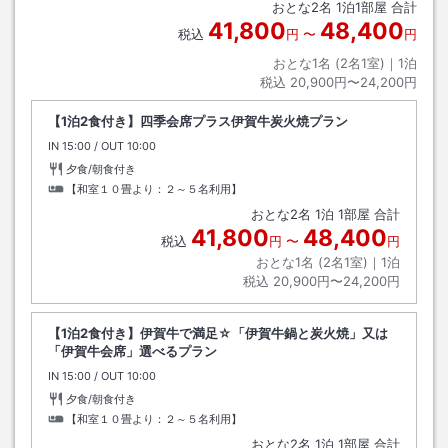
おとな
2
名
1
泊
1
部屋 合計
41,800
48,400
税込
円
〜
円
おとな1名 (
2
名1室)｜
1
泊
税込
20,900円〜24,200円
【1泊2食付き】四季会席プラス伊賀牛炭火焼プラン
IN
チェックイン
15:00
/ OUT
チェックアウト
10:00
夕食/朝食付き
【和室１０畳より：２～５名利用】
おとな
2
名
1
泊
1
部屋 合計
41,800
48,400
税込
円
〜
円
おとな1名 (
2
名1室)｜
1
泊
税込
20,900円〜24,200円
【1泊2食付き】伊賀牛で満足☆「伊賀牛鍋と炭火焼」又は
「伊賀牛会席」選べるプラン
IN
チェックイン
15:00
/ OUT
チェックアウト
10:00
夕食/朝食付き
【和室１０畳より：２～５名利用】
おとな
2
名
1
泊
1
部屋 合計