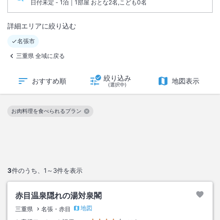
日付未定 - 1泊｜1部屋 おとな2名,こども0名
詳細エリアに絞り込む
名張市
三重県 全域に戻る
絞り込み
おすすめ順
地図表示
(選択中)
お肉料理を食べられるプラン
この絞り込み条件を解除
3
件のうち、
1～3
件を表示
赤目温泉隠れの湯対泉閣
地図
三重県
名張・赤目