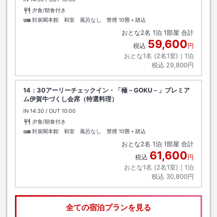
夕食/朝食付き
対泉閣本館 和室 風呂なし 禁煙
10畳＋踏込
おとな
2
名
1
泊
1
部屋 合計
59,600
税込
円
おとな1名 (
2
名1室)｜
1
泊
税込
29,800円
14：30アーリーチェックイン・「極－GOKU－」プレミア
ム伊賀牛づくし会席（特選料理）
IN
チェックイン
14:30
/ OUT
チェックアウト
10:00
夕食/朝食付き
対泉閣本館 和室 風呂なし 禁煙
10畳＋踏込
おとな
2
名
1
泊
1
部屋 合計
61,600
税込
円
おとな1名 (
2
名1室)｜
1
泊
税込
30,800円
全ての宿泊プランを見る