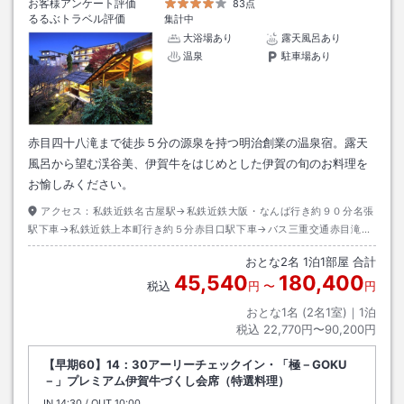
お客様アンケート評価
83点
るるぶトラベル評価
集計中
大浴場あり
露天風呂あり
温泉
駐車場あり
赤目四十八滝まで徒歩５分の源泉を持つ明治創業の温泉宿。露天
風呂から望む渓谷美、伊賀牛をはじめとした伊賀の旬のお料理を
お愉しみください。
アクセス：
私鉄近鉄名古屋駅→私鉄近鉄大阪・なんば行き約９０分名張
駅下車→私鉄近鉄上本町行き約５分赤目口駅下車→バス三重交通赤目滝行
き約１０分赤目滝下車→徒歩約１分
おとな
2
名
1
泊
1
部屋 合計
45,540
180,400
税込
円
〜
円
おとな1名 (
2
名1室)｜
1
泊
税込
22,770円〜90,200円
【早期60】14：30アーリーチェックイン・「極－GOKU
－」プレミアム伊賀牛づくし会席（特選料理）
IN
チェックイン
14:30
/ OUT
チェックアウト
10:00