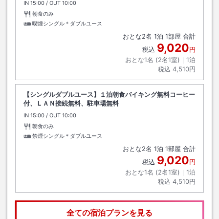
IN
チェックイン
15:00
/ OUT
チェックアウト
10:00
朝食のみ
喫煙シングル＊ダブルユース
おとな
2
名
1
泊
1
部屋 合計
9,020
税込
円
おとな1名 (
2
名1室)｜
1
泊
税込
4,510円
【シングルダブルユース】１泊朝食バイキング無料コーヒー
付、ＬＡＮ接続無料、駐車場無料
IN
チェックイン
15:00
/ OUT
チェックアウト
10:00
朝食のみ
禁煙シングル＊ダブルユース
おとな
2
名
1
泊
1
部屋 合計
9,020
税込
円
おとな1名 (
2
名1室)｜
1
泊
税込
4,510円
全ての宿泊プランを見る