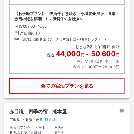
【お手軽プラン】「伊賀牛すき焼き」を堪能◆温泉・食事・
赤目の滝を満喫…！＜伊賀牛すき焼き＞
IN
チェックイン
15:00
/ OUT
チェックアウト
10:00
夕食/朝食付き
【禁煙】西館和室（テラス付10畳和室＋4名掛けソファー）
おとな
2
名
1
泊
1
部屋 合計
44,000
50,600
税込
円
〜
円
おとな1名 (
2
名1室)｜
1
泊
税込
22,000円〜25,300円
全ての宿泊プランを見る
赤目滝 四季の宿 滝本屋
地図
三重県
名張・赤目
お客様アンケート評価
対象外
るるぶトラベル評価
集計中