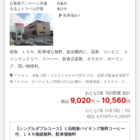
お客様アンケート評価
対象外
るるぶトラベル評価
集計中
駐車場あり
朝食、ＬＡＮ、駐車場も無料。徒歩圏内に、温泉、コンビニ、コ
インランドリー、スーパー、飲食店多数、カラオケ、ボーリン
グ、買い物便利。
アクセス：
名阪上野ＩＣから１５Ｋｍで約２０分。近鉄大阪線名張駅下
車７００ｍ。カーナビをご利用の方はお隣の『肉屋堀坂』０５９５－６４
－８１２９をご登録くださいませ。
おとな
2
名
1
泊
1
部屋 合計
9,020
10,560
税込
円
〜
円
おとな1名 (
2
名1室)｜
1
泊
税込
4,510円〜5,280円
【シングルダブルユース】１泊朝食バイキング無料コーヒー
付、ＬＡＮ接続無料、駐車場無料