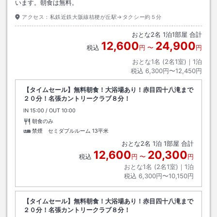
います。朝食は無料。
アクセス：
私鉄近鉄大阪線桔梗が丘駅→タクシー約５分
おとな
2
名
1
泊
1
部屋 合計
12,600
24,900
税込
円
〜
円
おとな1名 (
2
名1室)｜
1
泊
税込
6,300円〜12,450円
【タイムセール】無料朝食！大浴場あり！赤目四十八滝まで
２０分！名張カントリークラブ８分！
IN
チェックイン
15:00
/ OUT
チェックアウト
10:00
朝食のみ
禁煙 セミダブルルーム
13平米
おとな
2
名
1
泊
1
部屋 合計
12,600
20,300
税込
円
〜
円
おとな1名 (
2
名1室)｜
1
泊
税込
6,300円〜10,150円
【タイムセール】無料朝食！大浴場あり！赤目四十八滝まで
２０分！名張カントリークラブ８分！