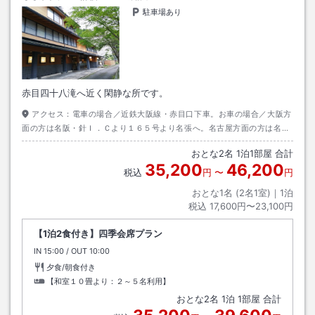
駐車場あり
赤目四十八滝へ近く閑静な所です。
アクセス：
電車の場合／近鉄大阪線・赤目口下車。お車の場合／大阪方
面の方は名阪・針Ｉ．Ｃより１６５号より名張へ。名古屋方面の方は名
阪・上野Ｉ．Ｃより３６８号より１６５号より名張へ
おとな
2
名
1
泊
1
部屋 合計
35,200
46,200
税込
円
〜
円
おとな1名 (
2
名1室)｜
1
泊
税込
17,600円〜23,100円
【1泊2食付き】四季会席プラン
IN
チェックイン
15:00
/ OUT
チェックアウト
10:00
夕食/朝食付き
【和室１０畳より：２～５名利用】
おとな
2
名
1
泊
1
部屋 合計