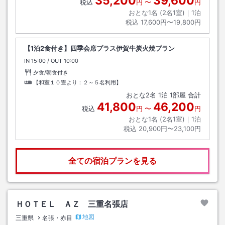
35,200
39,600
税込
円
〜
円
おとな1名 (
2
名1室)｜
1
泊
税込
17,600円〜19,800円
【1泊2食付き】四季会席プラス伊賀牛炭火焼プラン
IN
チェックイン
15:00
/ OUT
チェックアウト
10:00
夕食/朝食付き
【和室１０畳より：２～５名利用】
おとな
2
名
1
泊
1
部屋 合計
41,800
46,200
税込
円
〜
円
おとな1名 (
2
名1室)｜
1
泊
税込
20,900円〜23,100円
全ての宿泊プランを見る
ＨＯＴＥＬ ＡＺ 三重名張店
地図
三重県
名張・赤目