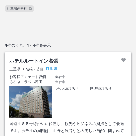
駐車場が無料
この絞り込み条件を解除
4
件のうち、
1～4
件を表示
ホテルルートイン名張
地図
三重県
名張・赤目
お客様アンケート評価
集計中
るるぶトラベル評価
集計中
大浴場あり
駐車場あり
国道１６５号線沿いに位置し、観光やビジネスの拠点として最適
です。ホテルの周囲は、山野と渓谷などの美しい自然に囲まれて