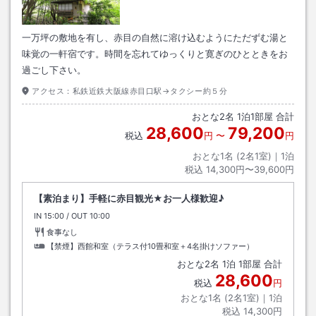
一万坪の敷地を有し、赤目の自然に溶け込むようにただずむ湯と
味覚の一軒宿です。時間を忘れてゆっくりと寛ぎのひとときをお
過ごし下さい。
アクセス：
私鉄近鉄大阪線赤目口駅→タクシー約５分
おとな
2
名
1
泊
1
部屋 合計
28,600
79,200
税込
円
〜
円
おとな1名 (
2
名1室)｜
1
泊
税込
14,300円〜39,600円
【素泊まり】手軽に赤目観光★お一人様歓迎♪
IN
チェックイン
15:00
/ OUT
チェックアウト
10:00
食事なし
【禁煙】西館和室（テラス付10畳和室＋4名掛けソファー）
おとな
2
名
1
泊
1
部屋 合計
28,600
税込
円
おとな1名 (
2
名1室)｜
1
泊
税込
14,300円