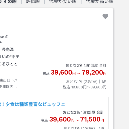
すすめ順
評価順
代金が安い順
代金が高い順
88点
4.5
・長島温
いの“ホテ
じるひとと
おとな
2
名
1
泊
1
部屋 合計
39,600
79,200
税込
円
〜
円
東出口→バ
おとな1名 (
2
名1室)｜
1
泊
下車園内バ
税込
19,800円〜39,600円
能！夕食は種類豊富なビュッフェ
おとな
2
名
1
泊
1
部屋 合計
39,600
71,500
税込
円
〜
円
おとな1名 (
2
名1室)｜
1
泊