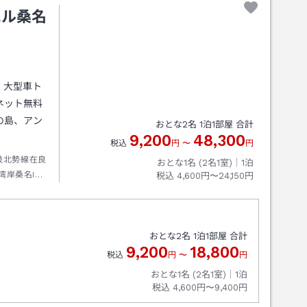
エル桑名
・大型車ト
ネット無料
の島、アン
おとな
2
名
1
泊
1
部屋 合計
9,200
48,300
税込
円
〜
円
岐北勢線在良
おとな1名 (
2
名1室)｜
1
泊
湾岸桑名IC
税込
4,600円〜24,150円
おとな
2
名
1
泊
1
部屋 合計
9,200
18,800
税込
円
〜
円
おとな1名 (
2
名1室)｜
1
泊
税込
4,600円〜9,400円