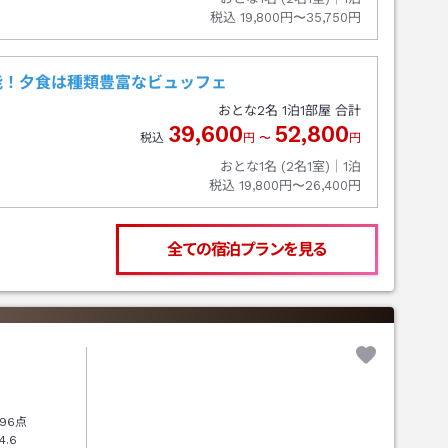
税込
19,800円〜35,750円
能！夕食は種類豊富なビュッフェ
おとな
2
名
1
泊
1
部屋 合計
39,600
52,800
税込
円
〜
円
おとな1名 (
2
名1室)｜
1
泊
税込
19,800円〜26,400円
全ての宿泊プランを見る
96点
4.6