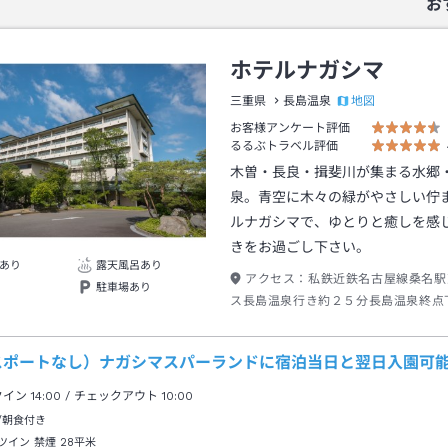
お
ホテルナガシマ
地図
三重県
長島温泉
お客様アンケート評価
るるぶトラベル評価
木曽・長良・揖斐川が集まる水郷
泉。青空に木々の緑がやさしい佇ま
ルナガシマで、ゆとりと癒しを感
きをお過ごし下さい。
あり
露天風呂あり
アクセス：
私鉄近鉄名古屋線桑名駅
駐車場あり
ス長島温泉行き約２５分長島温泉終点
スで２分出口→徒歩約０分
スポートなし）ナガシマスパーランドに宿泊当日と翌日入園可
クイン
14:00
/ チェックアウト
10:00
/朝食付き
ツイン 禁煙
28平米