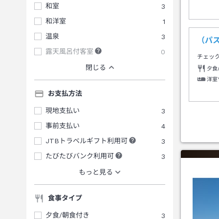
和室
3
和洋室
1
温泉
3
（パ
露天風呂付客室
0
チェッ
閉じる
夕食
洋室
お支払方法
現地支払い
3
事前支払い
4
JTBトラベルギフト利用可
3
たびたびバンク利用可
3
もっと見る
食事タイプ
夕食/朝食付き
3