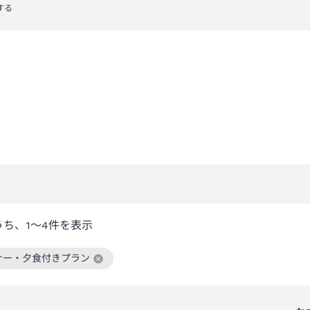
する
うち、
1～4
件を表示
ナー・夕食付きプラン
絞り込み条件を解除