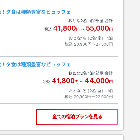
能！夕食は種類豊富なビュッフェ
おとな
2
名
1
泊
1
部屋 合計
41,800
55,000
税込
円
〜
円
おとな1名 (
2
名1室)｜
1
泊
税込
20,900円〜27,500円
能！夕食は種類豊富なビュッフェ
おとな
2
名
1
泊
1
部屋 合計
41,800
44,000
税込
円
〜
円
おとな1名 (
2
名1室)｜
1
泊
税込
20,900円〜22,000円
全ての宿泊プランを見る