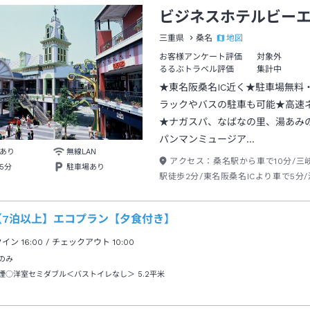
ビジネスホテルビー
地図
三重県
桑名
お客様アンケート評価
対象外
るるぶトラベル評価
集計中
★東名阪桑名IC近く★駐車場無料
ラックやバスの駐車も可能★高速
★ナガスパ、なばなの里、湯あみ
パンマンミュージア…
あり
無線LAN
アクセス：
桑名駅から車で10分/三
5分
駐車場あり
駅徒歩2分/東名阪桑名ICより車で5分/
より車10分
【7泊以上】エコプラン【夕食付き】
クイン
16:00
/ チェックアウト
10:00
のみ
煙○洋室セミダブル＜バストイレなし＞
5.2平米