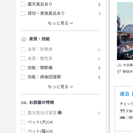
露天風呂あり
3
貸切・家族風呂あり
1
もっと見る
泉質・効能
泉質：硫黄泉
0
泉質：酸性泉
0
大浴場
効能：関節痛
3
駅徒歩
効能：病後回復期
3
もっと見る
連泊
お部屋の特徴
チェッ
夕食
露天風呂付客室
0
○禁
ペット(犬)OK
ペット(猫)OK