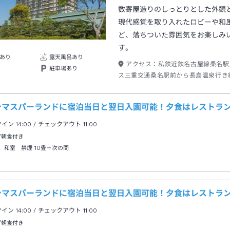
数寄屋造りのしっとりとした外観
現代感覚を取り入れたロビーや和
ど、落ちついた雰囲気をお楽しみ
す。
あり
露天風呂あり
アクセス：
私鉄近鉄名古屋線桑名駅
駐車場あり
ス三重交通桑名駅前から長島温泉行き
島温泉終点下車園内バスで２分出口→
シマスパーランドに宿泊当日と翌日入園可能！夕食はレストラ
クイン
14:00
/ チェックアウト
11:00
/朝食付き
 和室 禁煙
10畳＋次の間
シマスパーランドに宿泊当日と翌日入園可能！夕食はレストラ
クイン
14:00
/ チェックアウト
11:00
/朝食付き