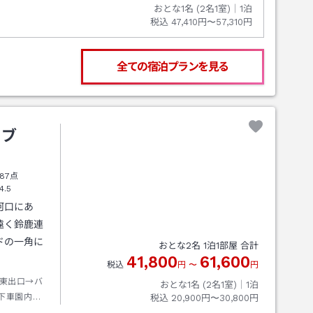
おとな1名 (
2
名1室)｜
1
泊
税込
47,410円〜57,310円
全ての宿泊プランを見る
ーブ
87点
4.5
河口にあ
遠く鈴鹿連
ドの一角に
おとな
2
名
1
泊
1
部屋 合計
41,800
61,600
税込
円
〜
円
東出口→バ
おとな1名 (
2
名1室)｜
1
泊
下車園内バ
税込
20,900円〜30,800円