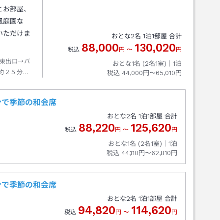
とお部屋、
風庭園な
いただけま
おとな
2
名
1
泊
1
部屋 合計
88,000
130,020
税込
円
〜
円
東出口→バ
おとな1名 (
2
名1室)｜
1
泊
約２５分長
税込
44,000円〜65,010円
徒歩約０分
ンで季節の和会席
おとな
2
名
1
泊
1
部屋 合計
88,220
125,620
税込
円
〜
円
おとな1名 (
2
名1室)｜
1
泊
税込
44,110円〜62,810円
ンで季節の和会席
おとな
2
名
1
泊
1
部屋 合計
94,820
114,620
税込
円
〜
円