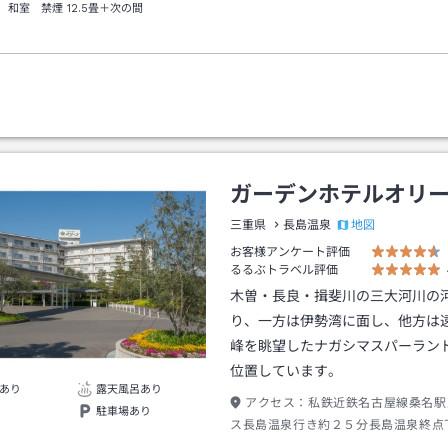
 和室 禁煙
12.5畳＋次の間
ガーデンホテルオリ
地図
三重県
長島温泉
お客様アンケート評価
るるぶトラベル評価
木曽・長良・揖斐川の三大河川の
り、一方は伊勢湾に面し、他方は
峰を眺望したナガシマスパーラン
位置しています。
あり
露天風呂あり
アクセス：
私鉄近鉄名古屋線桑名駅
駐車場あり
ス長島温泉行き約２５分長島温泉終点
スで２分出口→徒歩約０分