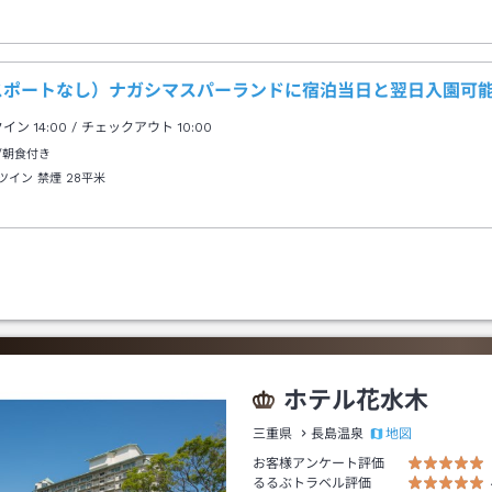
スポートなし）ナガシマスパーランドに宿泊当日と翌日入園可
クイン
14:00
/ チェックアウト
10:00
/朝食付き
ツイン 禁煙
28平米
ホテル花水木
地図
三重県
長島温泉
お客様アンケート評価
るるぶトラベル評価