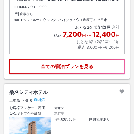
IN
チェックイン
15:00
/ OUT
チェックアウト
10:00
食事なし
１ベッドルーム◇シングルハイクラス◇＜喫煙可＞
16平米
おとな
2
名
1
泊
1
部屋 合計
7,200
12,400
税込
円
〜
円
おとな1名 (
2
名1室)｜
1
泊
税込
3,600円〜6,200円
全ての宿泊プランを見る
桑名シティホテル
地図
三重県
桑名
お客様アンケート評価
対象外
るるぶトラベル評価
集計中
駅徒歩5分
駐車場あり