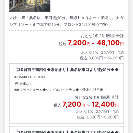
近鉄・JR「桑名駅」東口徒歩1分。無線ＬＡＮネット接続可。ナガ
シマリゾートまで車で約15分。フロント24時間対応で安心
おとな
2
名
1
泊
1
部屋 合計
7,200
48,100
税込
円
〜
円
おとな1名 (
2
名1室)｜
1
泊
税込
3,600円〜24,050円
【30日前早期割引◆素泊まり】桑名駅東口より徒歩1分◆◆
IN
チェックイン
15:00
/ OUT
チェックアウト
10:00
食事なし
１ベッドルーム◆シングルハイクラス◆＜禁煙＞
16平米
おとな
2
名
1
泊
1
部屋 合計
7,200
12,400
税込
円
〜
円
おとな1名 (
2
名1室)｜
1
泊
税込
3,600円〜6,200円
【30日前早期割引◆素泊まり】桑名駅東口より徒歩1分◆◆