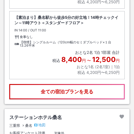
税込
4,200円〜6,250円
【素泊まり】桑名駅から徒歩5分の好立地！14時チェックイ
ン～11時アウト＜スタンダードフロア＞
IN
チェックイン
14:00
/ OUT
チェックアウト
11:00
食事なし
【喫煙】シングルルーム（120cm幅のセミダブルベッド×１台
13.26平米
おとな
2
名
1
泊
1
部屋 合計
8,400
12,500
税込
円
〜
円
おとな1名 (
2
名1室)｜
1
泊
税込
4,200円〜6,250円
全ての宿泊プランを見る
ステーションホテル桑名
地図
三重県
桑名
お客様アンケート評価
対象外