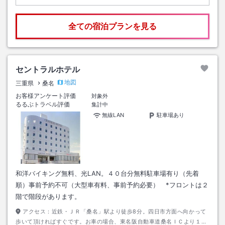
全ての宿泊プランを見る
セントラルホテル
地図
三重県
桑名
お客様アンケート評価
対象外
るるぶトラベル評価
集計中
無線LAN
駐車場あり
和洋バイキング無料、光LAN。４０台分無料駐車場有り（先着
順）事前予約不可（大型車有料、事前予約必要） *フロントは２
階で階段があります。
アクセス：
近鉄・ＪＲ「桑名」駅より徒歩8分。四日市方面へ向かって
歩いて頂ければすぐです。お車の場合、東名阪自動車道桑名ＩＣより１号