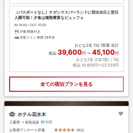
（パスポートなし）ナガシマスパーランドに宿泊当日と翌日
入園可能！夕食は種類豊富なビュッフェ
IN
チェックイン
14:00
/ OUT
チェックアウト
10:00
夕食/朝食付き
洋室ツイン 禁煙
28平米
おとな
2
名
1
泊
1
部屋 合計
39,600
45,100
税込
円
〜
円
おとな1名 (
2
名1室)｜
1
泊
税込
19,800円〜22,550円
全ての宿泊プランを見る
ホテル花水木
地図
三重県
長島温泉
お客様アンケート評価
96点