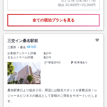
おとな1名 (
2
名1室)｜
1
泊
税込
20,900円〜22,000円
全ての宿泊プランを見る
三交イン桑名駅前
地図
三重県
桑名
お客様アンケート評価
集計中
るるぶトラベル評価
集計中
駅徒歩5分
駐車場あり
桑名駅東口より徒歩２分。周辺には観光スポットが多数点在！レ
ジャー＆ビジネスの拠点として皆様のご滞在をサポートいたしま
す。