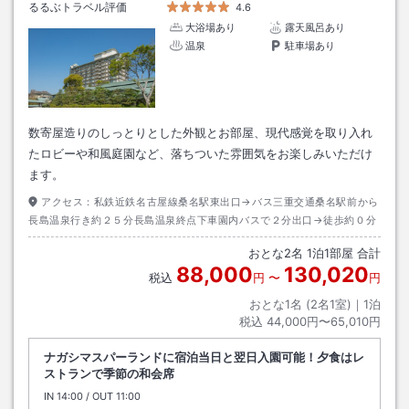
るるぶトラベル評価
4.6
大浴場あり
露天風呂あり
温泉
駐車場あり
数寄屋造りのしっとりとした外観とお部屋、現代感覚を取り入れ
たロビーや和風庭園など、落ちついた雰囲気をお楽しみいただけ
ます。
アクセス：
私鉄近鉄名古屋線桑名駅東出口→バス三重交通桑名駅前から
長島温泉行き約２５分長島温泉終点下車園内バスで２分出口→徒歩約０分
おとな
2
名
1
泊
1
部屋 合計
88,000
130,020
税込
円
〜
円
おとな1名 (
2
名1室)｜
1
泊
税込
44,000円〜65,010円
ナガシマスパーランドに宿泊当日と翌日入園可能！夕食はレ
ストランで季節の和会席
IN
チェックイン
14:00
/ OUT
チェックアウト
11:00