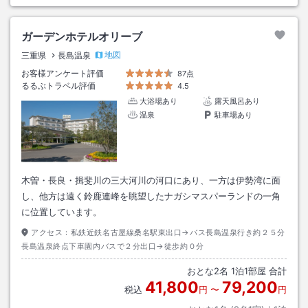
ガーデンホテルオリーブ
地図
三重県
長島温泉
お客様アンケート評価
87点
るるぶトラベル評価
4.5
大浴場あり
露天風呂あり
温泉
駐車場あり
木曽・長良・揖斐川の三大河川の河口にあり、一方は伊勢湾に面
し、他方は遠く鈴鹿連峰を眺望したナガシマスパーランドの一角
に位置しています。
アクセス：
私鉄近鉄名古屋線桑名駅東出口→バス長島温泉行き約２５分
長島温泉終点下車園内バスで２分出口→徒歩約０分
おとな
2
名
1
泊
1
部屋 合計
41,800
79,200
税込
円
〜
円