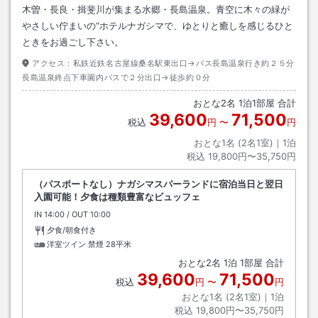
木曽・長良・揖斐川が集まる水郷・長島温泉。青空に木々の緑が
やさしい佇まいの“ホテルナガシマで、ゆとりと癒しを感じるひと
ときをお過ごし下さい。
アクセス：
私鉄近鉄名古屋線桑名駅東出口→バス長島温泉行き約２５分
長島温泉終点下車園内バスで２分出口→徒歩約０分
おとな
2
名
1
泊
1
部屋 合計
39,600
71,500
税込
円
〜
円
おとな1名 (
2
名1室)｜
1
泊
税込
19,800円〜35,750円
（パスポートなし）ナガシマスパーランドに宿泊当日と翌日
入園可能！夕食は種類豊富なビュッフェ
IN
チェックイン
14:00
/ OUT
チェックアウト
10:00
夕食/朝食付き
洋室ツイン 禁煙
28平米
おとな
2
名
1
泊
1
部屋 合計
39,600
71,500
税込
円
〜
円
おとな1名 (
2
名1室)｜
1
泊
税込
19,800円〜35,750円