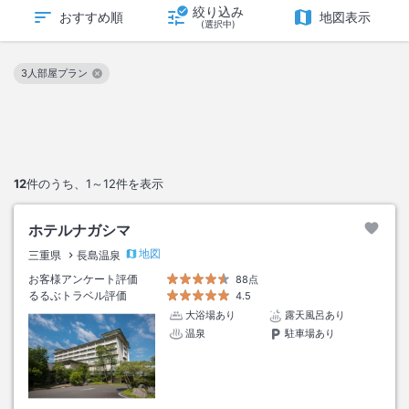
絞り込み
おすすめ順
地図表示
(選択中)
3人部屋プラン
この絞り込み条件を解除
12
件のうち、
1～12
件を表示
ホテルナガシマ
地図
三重県
長島温泉
お客様アンケート評価
88点
るるぶトラベル評価
4.5
大浴場あり
露天風呂あり
温泉
駐車場あり