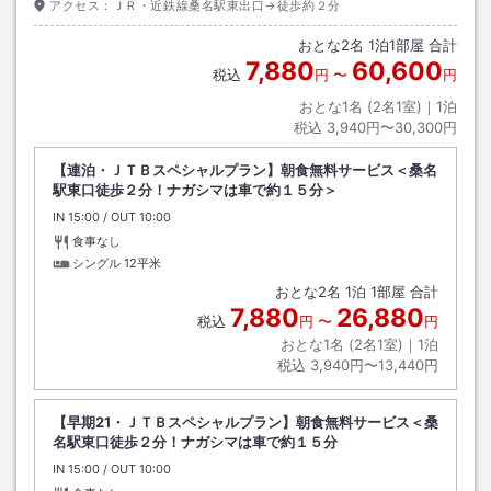
アクセス：
ＪＲ・近鉄線桑名駅東出口→徒歩約２分
おとな
2
名
1
泊
1
部屋 合計
7,880
60,600
税込
円
〜
円
おとな1名 (
2
名1室)｜
1
泊
税込
3,940円〜30,300円
【連泊・ＪＴＢスペシャルプラン】朝食無料サービス＜桑名
駅東口徒歩２分！ナガシマは車で約１５分＞
IN
チェックイン
15:00
/ OUT
チェックアウト
10:00
食事なし
シングル
12平米
おとな
2
名
1
泊
1
部屋 合計
7,880
26,880
税込
円
〜
円
おとな1名 (
2
名1室)｜
1
泊
税込
3,940円〜13,440円
【早期21・ＪＴＢスペシャルプラン】朝食無料サービス＜桑
名駅東口徒歩２分！ナガシマは車で約１５分
IN
チェックイン
15:00
/ OUT
チェックアウト
10:00