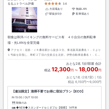
るるぶトラベル評価
3.6
大浴場あり
無線LAN
駅徒歩5分
駐車場あり
朝食は和洋バイキングの無料サービス有 ４０台分の無料駐車
場・光LANを全室完備
アクセス：
近鉄・ＪＲ桑名駅から徒歩３分。東名阪高速桑名Ｉ．Ｃより
１号線を目指し、寿町２丁目の交差点を左折。伊勢自動車道桑名Ｉ．Ｃよ
り１号線を名古屋方面へ、寿町２丁目交差点を左折
おとな
2
名
1
泊
1
部屋 合計
12,300
18,000
税込
円
〜
円
おとな1名 (
2
名1室)｜
1
泊
税込
6,150円〜9,000円
【連泊限定】清掃不要でお得に宿泊プラン【ECO】
IN
チェックイン
15:00
/ OUT
チェックアウト
10:00
朝食のみ
◆NEW◆スタンダードセミダブル【喫煙】
14平米