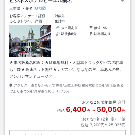
ビジネスホテルビーエル桑名
地図
三重県
桑名
お客様アンケート評価
対象外
るるぶトラベル評価
集計中
大浴場あり
無線LAN
駅徒歩5分
駐車場あり
★東名阪桑名IC近く★駐車場無料・大型車トラックやバスの駐車
も可能★高速ネット無料★ナガスパ、なばなの里、湯あみの島、
アンパンマンミュージア…
アクセス：
桑名駅から車で10分/三岐北勢線在良駅徒歩2分/東名阪桑名
ICより車で5分/湾岸桑名ICより車10分
おとな
2
名
1
泊
1
部屋 合計
6,400
50,050
税込
円
〜
円
おとな1名 (
2
名1室)｜
1
泊
税込
3,200円〜25,025円