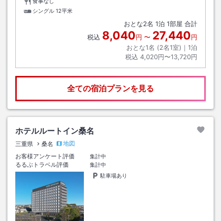
食事なし
シングル
12平米
おとな
2
名
1
泊
1
部屋 合計
8,040
27,440
税込
円
〜
円
おとな1名 (
2
名1室)｜
1
泊
税込
4,020円〜13,720円
全ての宿泊プランを見る
ホテルルートイン桑名
地図
三重県
桑名
お客様アンケート評価
集計中
るるぶトラベル評価
集計中
駐車場あり