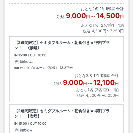
線に向かって、立橋を越えて右の建物になります。
おとな
2
名
1
泊
1
部屋 合計
9,000
14,500
税込
円
〜
円
おとな1名 (
2
名1室)｜
1
泊
税込
4,500円〜7,250円
【2週間限定】セミダブルルーム・朝食付き☆得割プラ
ン！ 《禁煙》
IN
チェックイン
15:00
/ OUT
チェックアウト
10:00
朝食のみ
セミダブルルーム《禁煙》
13.2平米
おとな
2
名
1
泊
1
部屋 合計
9,000
12,100
税込
円
〜
円
おとな1名 (
2
名1室)｜
1
泊
税込
4,500円〜6,050円
【2週間限定】セミダブルルーム・朝食付き☆得割プラ
ン！ 【喫煙】
IN
チェックイン
15:00
/ OUT
チェックアウト
10:00
朝食のみ