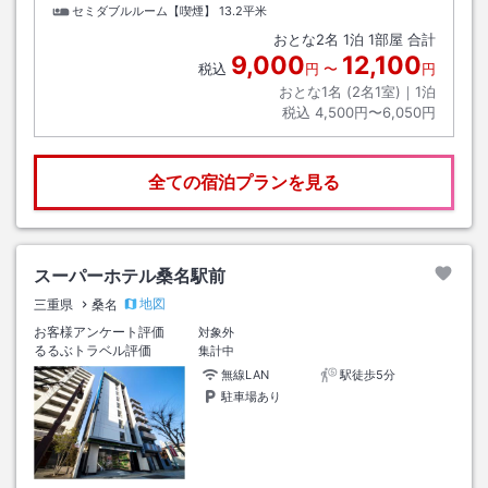
セミダブルルーム【喫煙】
13.2平米
おとな
2
名
1
泊
1
部屋 合計
9,000
12,100
税込
円
〜
円
おとな1名 (
2
名1室)｜
1
泊
税込
4,500円〜6,050円
全ての宿泊プランを見る
スーパーホテル桑名駅前
地図
三重県
桑名
お客様アンケート評価
対象外
るるぶトラベル評価
集計中
無線LAN
駅徒歩5分
駐車場あり