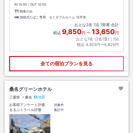
IN
チェックイン
15:00
/ OUT
チェックアウト
10:00
朝食のみ
加熱式たばこ専用 セミダブルルーム
15平米
おとな
2
名
1
泊
1
部屋 合計
9,850
13,650
税込
円
〜
円
おとな1名 (
2
名1室)｜
1
泊
税込
4,925円〜6,825円
全ての宿泊プランを見る
桑名グリーンホテル
地図
三重県
桑名
お客様アンケート評価
対象外
るるぶトラベル評価
集計中