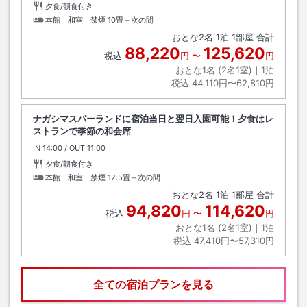
夕食/朝食付き
本館 和室 禁煙
10畳＋次の間
おとな
2
名
1
泊
1
部屋 合計
88,220
125,620
税込
円
〜
円
おとな1名 (
2
名1室)｜
1
泊
税込
44,110円〜62,810円
ナガシマスパーランドに宿泊当日と翌日入園可能！夕食はレ
ストランで季節の和会席
IN
チェックイン
14:00
/ OUT
チェックアウト
11:00
夕食/朝食付き
本館 和室 禁煙
12.5畳＋次の間
おとな
2
名
1
泊
1
部屋 合計
94,820
114,620
税込
円
〜
円
おとな1名 (
2
名1室)｜
1
泊
税込
47,410円〜57,310円
全ての宿泊プランを見る