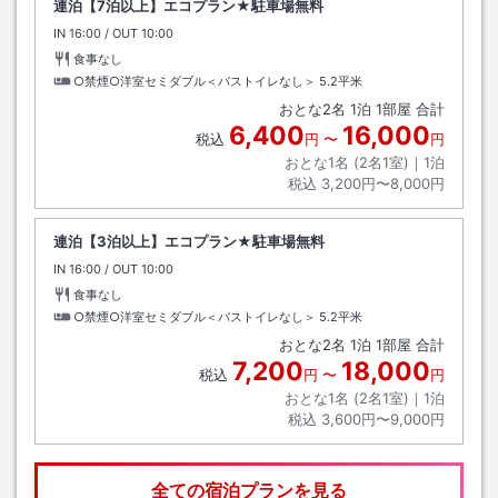
連泊【7泊以上】エコプラン★駐車場無料
IN
チェックイン
16:00
/ OUT
チェックアウト
10:00
食事なし
○禁煙○洋室セミダブル＜バストイレなし＞
5.2平米
おとな
2
名
1
泊
1
部屋 合計
6,400
16,000
税込
円
〜
円
おとな1名 (
2
名1室)｜
1
泊
税込
3,200円〜8,000円
連泊【3泊以上】エコプラン★駐車場無料
IN
チェックイン
16:00
/ OUT
チェックアウト
10:00
食事なし
○禁煙○洋室セミダブル＜バストイレなし＞
5.2平米
おとな
2
名
1
泊
1
部屋 合計
7,200
18,000
税込
円
〜
円
おとな1名 (
2
名1室)｜
1
泊
税込
3,600円〜9,000円
全ての宿泊プランを見る