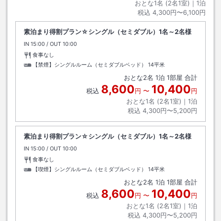
おとな1名 (
2
名1室)｜
1
泊
税込
4,300円〜6,100円
素泊まり得割プラン☆シングル（セミダブル）1名～2名様
IN
チェックイン
15:00
/ OUT
チェックアウト
10:00
食事なし
【禁煙】シングルルーム（セミダブルベッド）
14平米
おとな
2
名
1
泊
1
部屋 合計
8,600
10,400
税込
円
〜
円
おとな1名 (
2
名1室)｜
1
泊
税込
4,300円〜5,200円
素泊まり得割プラン☆シングル（セミダブル）1名～2名様
IN
チェックイン
15:00
/ OUT
チェックアウト
10:00
食事なし
【喫煙】シングルルーム（セミダブルベッド）
14平米
おとな
2
名
1
泊
1
部屋 合計
8,600
10,400
税込
円
〜
円
おとな1名 (
2
名1室)｜
1
泊
税込
4,300円〜5,200円