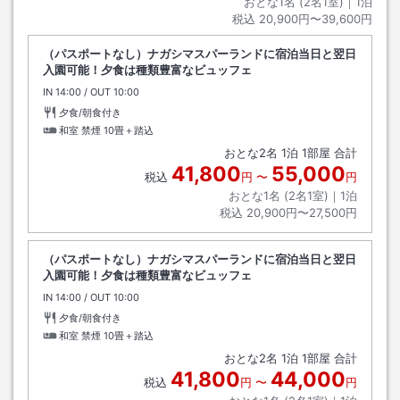
おとな1名 (
2
名1室)｜
1
泊
税込
20,900円〜39,600円
（パスポートなし）ナガシマスパーランドに宿泊当日と翌日
入園可能！夕食は種類豊富なビュッフェ
IN
チェックイン
14:00
/ OUT
チェックアウト
10:00
夕食/朝食付き
和室 禁煙
10畳＋踏込
おとな
2
名
1
泊
1
部屋 合計
41,800
55,000
税込
円
〜
円
おとな1名 (
2
名1室)｜
1
泊
税込
20,900円〜27,500円
（パスポートなし）ナガシマスパーランドに宿泊当日と翌日
入園可能！夕食は種類豊富なビュッフェ
IN
チェックイン
14:00
/ OUT
チェックアウト
10:00
夕食/朝食付き
和室 禁煙
10畳＋踏込
おとな
2
名
1
泊
1
部屋 合計
41,800
44,000
税込
円
〜
円