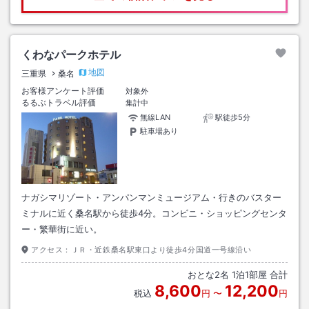
くわなパークホテル
地図
三重県
桑名
お客様アンケート評価
対象外
るるぶトラベル評価
集計中
無線LAN
駅徒歩5分
駐車場あり
ナガシマリゾート・アンパンマンミュージアム・行きのバスター
ミナルに近く桑名駅から徒歩4分。コンビニ・ショッピングセンタ
ー・繁華街に近い。
アクセス：
ＪＲ・近鉄桑名駅東口より徒歩4分国道一号線沿い
おとな
2
名
1
泊
1
部屋 合計
8,600
12,200
税込
円
〜
円