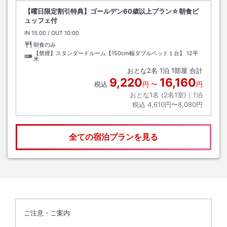
【曜日限定割引特典】ゴールデン60歳以上プラン☆朝食ビ
ュッフェ付
IN
チェックイン
15:00
/ OUT
チェックアウト
10:00
朝食のみ
【禁煙】スタンダードルーム【150cm幅ダブルベッド１台】
12平
米
おとな
2
名
1
泊
1
部屋 合計
9,220
16,160
税込
円
〜
円
おとな1名 (
2
名1室)｜
1
泊
税込
4,610円〜8,080円
全ての宿泊プランを見る
ご注意・ご案内