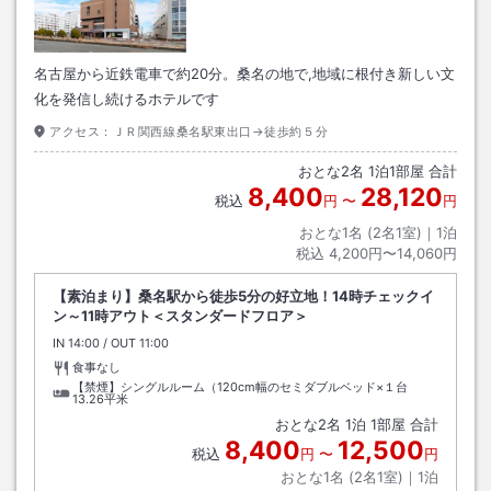
名古屋から近鉄電車で約20分。桑名の地で,地域に根付き新しい文
化を発信し続けるホテルです
アクセス：
ＪＲ関西線桑名駅東出口→徒歩約５分
おとな
2
名
1
泊
1
部屋 合計
8,400
28,120
税込
円
〜
円
おとな1名 (
2
名1室)｜
1
泊
税込
4,200円〜14,060円
【素泊まり】桑名駅から徒歩5分の好立地！14時チェックイ
ン～11時アウト＜スタンダードフロア＞
IN
チェックイン
14:00
/ OUT
チェックアウト
11:00
食事なし
【禁煙】シングルルーム（120cm幅のセミダブルベッド×１台
13.26平米
おとな
2
名
1
泊
1
部屋 合計
8,400
12,500
税込
円
〜
円
おとな1名 (
2
名1室)｜
1
泊