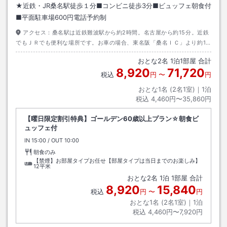
★近鉄・JR桑名駅徒歩１分■コンビニ徒歩3分■ビュッフェ朝食付
■平面駐車場600円電話予約制
アクセス：
桑名駅は近鉄難波駅から約2時間。名古屋から約15分。近鉄
でもＪＲでも便利な場所です。お車の場合、東名阪「桑名ＩＣ」より約15
分です。駐車場は、お電話のみ予約制で30台となります。1泊600円（現
おとな
2
名
1
泊
1
部屋 合計
金精算のみ）満車時及び車高4．3M以上のお車は近隣コインPのご利用を
8,920
71,720
お願いしております。
税込
円
〜
円
おとな1名 (
2
名1室)｜
1
泊
税込
4,460円〜35,860円
【曜日限定割引特典】ゴールデン60歳以上プラン☆朝食ビ
ュッフェ付
IN
チェックイン
15:00
/ OUT
チェックアウト
10:00
朝食のみ
【禁煙】お部屋タイプお任せ【部屋タイプは当日までのお楽しみ】
12平米
おとな
2
名
1
泊
1
部屋 合計
8,920
15,840
税込
円
〜
円
おとな1名 (
2
名1室)｜
1
泊
税込
4,460円〜7,920円