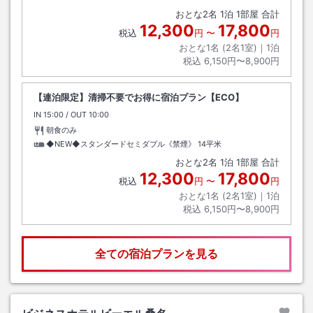
おとな
2
名
1
泊
1
部屋 合計
12,300
17,800
税込
円
〜
円
おとな1名 (
2
名1室)｜
1
泊
税込
6,150円〜8,900円
【連泊限定】清掃不要でお得に宿泊プラン【ECO】
IN
チェックイン
15:00
/ OUT
チェックアウト
10:00
朝食のみ
◆NEW◆スタンダードセミダブル《禁煙》
14平米
おとな
2
名
1
泊
1
部屋 合計
12,300
17,800
税込
円
〜
円
おとな1名 (
2
名1室)｜
1
泊
税込
6,150円〜8,900円
全ての宿泊プランを見る