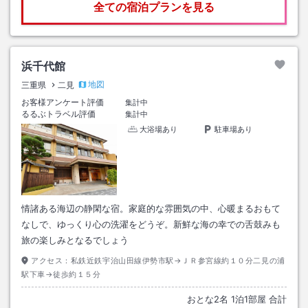
全ての宿泊プランを見る
浜千代館
地図
三重県
二見
お客様アンケート評価
集計中
るるぶトラベル評価
集計中
大浴場あり
駐車場あり
情諸ある海辺の静閑な宿。家庭的な雰囲気の中、心暖まるおもて
なしで、ゆっくり心の洗濯をどうぞ。新鮮な海の幸での舌鼓みも
旅の楽しみとなるでしょう
アクセス：
私鉄近鉄宇治山田線伊勢市駅→ＪＲ参宮線約１０分二見の浦
駅下車→徒歩約１５分
おとな
2
名
1
泊
1
部屋 合計