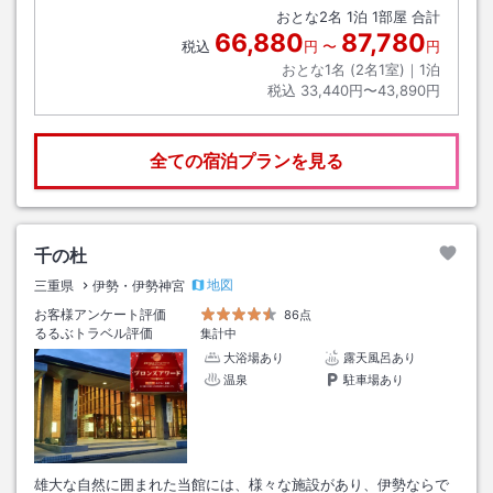
おとな
2
名
1
泊
1
部屋 合計
66,880
87,780
税込
円
〜
円
おとな1名 (
2
名1室)｜
1
泊
税込
33,440円〜43,890円
全ての宿泊プランを見る
千の杜
地図
三重県
伊勢・伊勢神宮
お客様アンケート評価
86点
るるぶトラベル評価
集計中
大浴場あり
露天風呂あり
温泉
駐車場あり
雄大な自然に囲まれた当館には、様々な施設があり、伊勢ならで