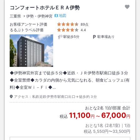
コンフォートホテルＥＲＡ伊勢
地図
三重県
伊勢・伊勢神宮
お客様アンケート評価
89点
るるぶトラベル評価
4.4
駅徒歩5分
駐車場あり
◆伊勢神宮外宮まで徒歩５分◆近鉄・ＪＲ伊勢市駅南口徒歩３分
◆全室禁煙◆カラダの内側から元気になれる、朝食ビュッフェ(有
料)◆全室Ｗｉ－Ｆｉ◆…
アクセス：
私鉄近鉄伊勢市駅南口出口→徒歩約３分
おとな
2
名
1
泊
1
部屋 合計
11,100
67,000
税込
円
〜
円
おとな1名 (
2
名1室)｜
1
泊
税込
5,550円〜33,500円