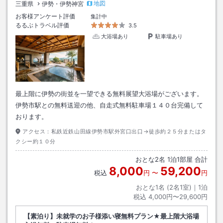
地図
三重県
伊勢・伊勢神宮
お客様アンケート評価
集計中
るるぶトラベル評価
3.5
大浴場あり
駐車場あり
最上階に伊勢の街並を一望できる無料展望大浴場がございます。
伊勢市駅との無料送迎の他、自走式無料駐車場１４０台完備して
おります。
アクセス：
私鉄近鉄山田線伊勢市駅外宮口出口→徒歩約２５分またはタ
クシー約１０分
おとな
2
名
1
泊
1
部屋 合計
8,000
59,200
税込
円
〜
円
おとな1名 (
2
名1室)｜
1
泊
税込
4,000円〜29,600円
【素泊り】未就学のお子様添い寝無料プラン★最上階大浴場