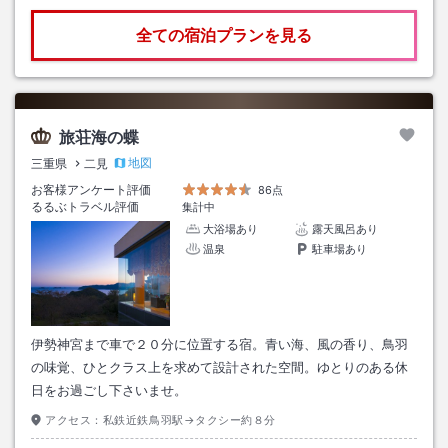
全ての宿泊プランを見る
旅荘海の蝶
地図
三重県
二見
お客様アンケート評価
86点
るるぶトラベル評価
集計中
大浴場あり
露天風呂あり
温泉
駐車場あり
伊勢神宮まで車で２０分に位置する宿。青い海、風の香り、鳥羽
の味覚、ひとクラス上を求めて設計された空間。ゆとりのある休
日をお過ごし下さいませ。
アクセス：
私鉄近鉄鳥羽駅→タクシー約８分