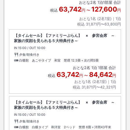
おとな
2
名
1
泊
1
部屋 合計
63,742
127,600
税込
円
〜
円
おとな1名 (
2
名1室)｜
1
泊
税込
31,871円〜63,800円
【タイムセール】【ファミリーぷらん】 × 参宮会席 ～
家族の笑顔を見られる５大特典付き～
IN
チェックイン
15:00
/ OUT
チェックアウト
10:00
夕食/朝食付き
白蝶館 あこやタイプ 和室 禁煙
12.5畳＋次の間5畳
おとな
2
名
1
泊
1
部屋 合計
63,742
84,642
税込
円
〜
円
おとな1名 (
2
名1室)｜
1
泊
税込
31,871円〜42,321円
【タイムセール】【ファミリーぷらん】 × 参宮会席 ～
家族の笑顔を見られる５大特典付き～
IN
チェックイン
15:00
/ OUT
チェックアウト
10:00
夕食/朝食付き
白蝶館 白蝶タイプ 和洋室 2ベッド 禁煙
6畳＋洋間43平米