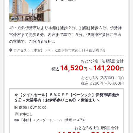
JR・近鉄伊勢市駅より本館は徒歩２分、別館は徒歩３分。伊勢神
宮外宮まで徒歩６分。内宮まで車で１５分。伊勢神宮参拝に最適
の立地で、ご宿泊者専用…
アクセス：
【本館】ＪＲ・近鉄伊勢市駅南出口→徒歩約２分
おとな
2
名
1
泊
1
部屋 合計
14,520
141,200
税込
円
〜
円
おとな1名 (
2
名1室)｜
1
泊
税込
7,260円〜70,600円
☆【タイムセール】５％ＯＦＦ【ベーシック】伊勢市駅徒歩
２分＋大浴場有！お伊勢参りにも◎ ＜素泊まり＞
IN
チェックイン
15:00
/ OUT
チェックアウト
10:00
食事なし
【本館】スタンダードルーム 禁煙
12.4平米
おとな
2
名
1
泊
1
部屋 合計