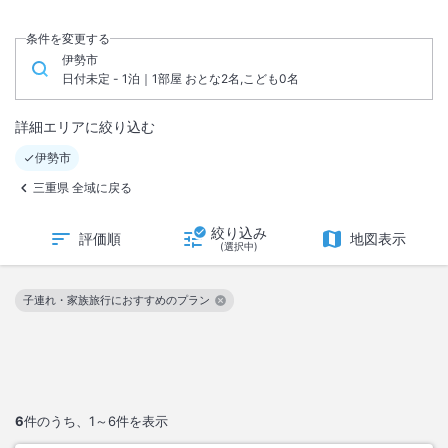
条件を変更する
伊勢市
日付未定 - 1泊｜1部屋 おとな2名,こども0名
詳細エリアに絞り込む
伊勢市
三重県 全域に戻る
絞り込み
評価順
地図表示
(選択中)
子連れ・家族旅行におすすめのプラン
この絞り込み条件を解除
6
件のうち、
1～6
件を表示