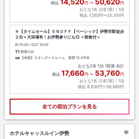
14,520
50,620
税込
円
〜
円
おとな1名 (
2
名1室)｜
1
泊
税込
7,260円〜25,310円
☆【タイムセール】５％ＯＦＦ【ベーシック】伊勢市駅徒歩
２分＋大浴場有！お伊勢参りにも◎ ＜朝食付＞
IN
チェックイン
15:00
/ OUT
チェックアウト
10:00
朝食のみ
【本館】スタンダードルーム 禁煙
12.4平米
おとな
2
名
1
泊
1
部屋 合計
17,660
53,760
税込
円
〜
円
おとな1名 (
2
名1室)｜
1
泊
税込
8,830円〜26,880円
全ての宿泊プランを見る
ホテルキャッスルイン伊勢