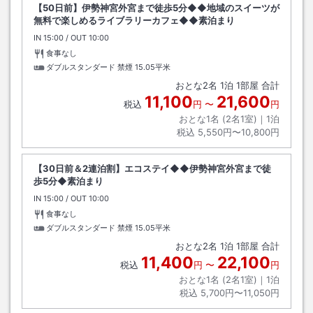
【50日前】伊勢神宮外宮まで徒歩5分◆◆地域のスイーツが
無料で楽しめるライブラリーカフェ◆◆素泊まり
IN
チェックイン
15:00
/ OUT
チェックアウト
10:00
食事なし
ダブルスタンダード 禁煙
15.05平米
おとな
2
名
1
泊
1
部屋 合計
11,100
21,600
税込
円
〜
円
おとな1名 (
2
名1室)｜
1
泊
税込
5,550円〜10,800円
【30日前＆2連泊割】エコステイ◆◆伊勢神宮外宮まで徒
歩5分◆素泊まり
IN
チェックイン
15:00
/ OUT
チェックアウト
10:00
食事なし
ダブルスタンダード 禁煙
15.05平米
おとな
2
名
1
泊
1
部屋 合計
11,400
22,100
税込
円
〜
円
おとな1名 (
2
名1室)｜
1
泊
税込
5,700円〜11,050円