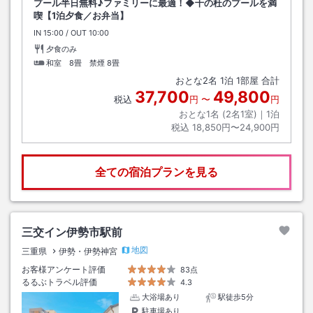
プール半日無料♪ファミリーに最適！◆千の杜のプールを満
喫【1泊夕食／お弁当】
IN
チェックイン
15:00
/ OUT
チェックアウト
10:00
夕食のみ
和室 8畳 禁煙
8畳
おとな
2
名
1
泊
1
部屋 合計
37,700
49,800
税込
円
〜
円
おとな1名 (
2
名1室)｜
1
泊
税込
18,850円〜24,900円
全ての宿泊プランを見る
三交イン伊勢市駅前
地図
三重県
伊勢・伊勢神宮
お客様アンケート評価
83点
るるぶトラベル評価
4.3
大浴場あり
駅徒歩5分
駐車場あり