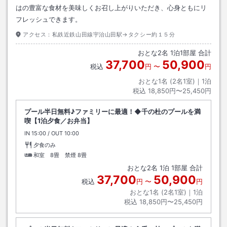
はの豊富な食材を美味しくお召し上がりいただき、心身ともにリ
フレッシュできます。
アクセス：
私鉄近鉄山田線宇治山田駅→タクシー約１５分
おとな
2
名
1
泊
1
部屋 合計
37,700
50,900
税込
円
〜
円
おとな1名 (
2
名1室)｜
1
泊
税込
18,850円〜25,450円
プール半日無料♪ファミリーに最適！◆千の杜のプールを満
喫【1泊夕食／お弁当】
IN
チェックイン
15:00
/ OUT
チェックアウト
10:00
夕食のみ
和室 8畳 禁煙
8畳
おとな
2
名
1
泊
1
部屋 合計
37,700
50,900
税込
円
〜
円
おとな1名 (
2
名1室)｜
1
泊
税込
18,850円〜25,450円