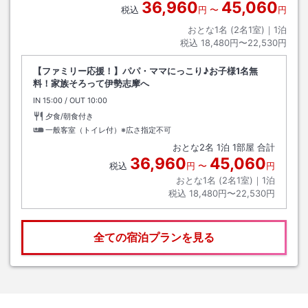
36,960
45,060
税込
円
〜
円
おとな1名 (
2
名1室)｜
1
泊
税込
18,480円〜22,530円
【ファミリー応援！】パパ・ママにっこり♪お子様1名無
料！家族そろって伊勢志摩へ
IN
チェックイン
15:00
/ OUT
チェックアウト
10:00
夕食/朝食付き
一般客室（トイレ付）※広さ指定不可
おとな
2
名
1
泊
1
部屋 合計
36,960
45,060
税込
円
〜
円
おとな1名 (
2
名1室)｜
1
泊
税込
18,480円〜22,530円
全ての宿泊プランを見る