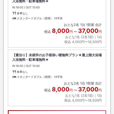
入浴無料・駐車場無料★
IN
チェックイン
16:00
/ OUT
チェックアウト
10:00
食事なし
スタンダードダブル（禁煙）
14平米
おとな
2
名
1
泊
1
部屋 合計
8,000
37,000
税込
円
〜
円
おとな1名 (
2
名1室)｜
1
泊
税込
4,000円〜18,500円
【素泊り】未就学のお子様添い寝無料プラン★最上階大浴場
入浴無料・駐車場無料★
IN
チェックイン
16:00
/ OUT
チェックアウト
10:00
食事なし
スタンダードダブル（喫煙）
14平米
おとな
2
名
1
泊
1
部屋 合計
8,000
37,000
税込
円
〜
円
おとな1名 (
2
名1室)｜
1
泊
税込
4,000円〜18,500円