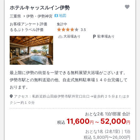
ホテルキャッスルイン伊勢
地図
三重県
伊勢・伊勢神宮
お客様アンケート評価
集計中
るるぶトラベル評価
3.5
大浴場あり
駐車場あり
最上階に伊勢の街並を一望できる無料展望大浴場がございます。
伊勢市駅との無料送迎の他、自走式無料駐車場１４０台完備して
おります。
アクセス：
私鉄近鉄山田線伊勢市駅外宮口出口→徒歩約２５分またはタ
クシー約１０分
おとな
2
名
1
泊
1
部屋 合計
11,600
52,000
税込
円
〜
円
おとな1名 (
2
名1室)｜
1
泊
税込
5,800円〜26,000円