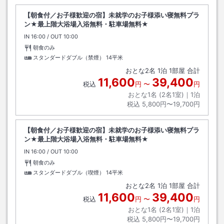
【朝食付／お子様歓迎の宿】未就学のお子様添い寝無料プラ
ン★最上階大浴場入浴無料・駐車場無料★
IN
チェックイン
16:00
/ OUT
チェックアウト
10:00
朝食のみ
スタンダードダブル（禁煙）
14平米
おとな
2
名
1
泊
1
部屋 合計
11,600
39,400
税込
円
〜
円
おとな1名 (
2
名1室)｜
1
泊
税込
5,800円〜19,700円
【朝食付／お子様歓迎の宿】未就学のお子様添い寝無料プラ
ン★最上階大浴場入浴無料・駐車場無料★
IN
チェックイン
16:00
/ OUT
チェックアウト
10:00
朝食のみ
スタンダードダブル（喫煙）
14平米
おとな
2
名
1
泊
1
部屋 合計
11,600
39,400
税込
円
〜
円
おとな1名 (
2
名1室)｜
1
泊
税込
5,800円〜19,700円