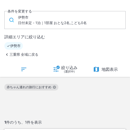
条件を変更する
伊勢市
日付未定 - 1泊｜1部屋 おとな2名,こども0名
詳細エリアに絞り込む
伊勢市
三重県 全域に戻る
絞り込み
地図表示
(選択中)
赤ちゃん連れの旅行におすすめ
この絞り込み条件を解除
1
件のうち、
1
件を表示