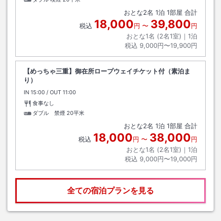
おとな
2
名
1
泊
1
部屋 合計
18,000
39,800
税込
円
〜
円
おとな1名 (
2
名1室)｜
1
泊
税込
9,000円〜19,900円
【めっちゃ三重】御在所ロープウェイチケット付（素泊ま
り）
IN
チェックイン
15:00
/ OUT
チェックアウト
11:00
食事なし
ダブル 禁煙
20平米
おとな
2
名
1
泊
1
部屋 合計
18,000
38,000
税込
円
〜
円
おとな1名 (
2
名1室)｜
1
泊
税込
9,000円〜19,000円
全ての宿泊プランを見る