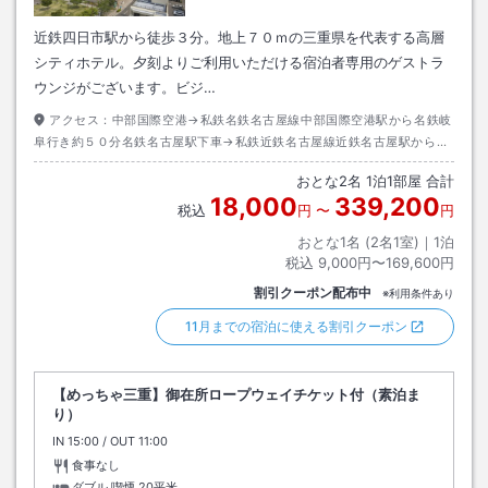
近鉄四日市駅から徒歩３分。地上７０ｍの三重県を代表する高層
シティホテル。夕刻よりご利用いただける宿泊者専用のゲストラ
ウンジがございます。ビジ…
アクセス：
中部国際空港→私鉄名鉄名古屋線中部国際空港駅から名鉄岐
阜行き約５０分名鉄名古屋駅下車→私鉄近鉄名古屋線近鉄名古屋駅から宇
治山田行き約３５分近鉄四日市駅下車北口出口→徒歩約３分
おとな
2
名
1
泊
1
部屋 合計
18,000
339,200
税込
円
〜
円
おとな1名 (
2
名1室)｜
1
泊
税込
9,000円〜169,600円
割引クーポン配布中
※利用条件あり
11月までの宿泊に使える割引クーポン
【めっちゃ三重】御在所ロープウェイチケット付（素泊ま
り）
IN
チェックイン
15:00
/ OUT
チェックアウト
11:00
食事なし
ダブル 喫煙
20平米