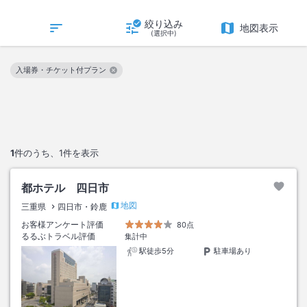
絞り込み
地図表示
(選択中)
入場券・チケット付プラン
この絞り込み条件を解除
1
件のうち、
1
件を表示
都ホテル 四日市
地図
三重県
四日市・鈴鹿
お客様アンケート評価
80点
るるぶトラベル評価
集計中
駅徒歩5分
駐車場あり