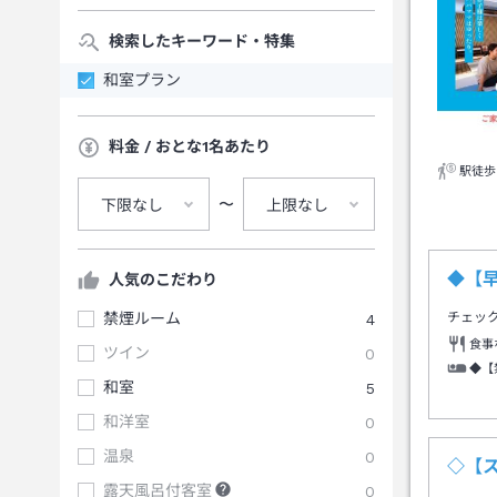
検索したキーワード・特集
和室プラン
料金 / おとな1名あたり
駅徒歩
〜
下限なし
上限なし
◆【
人気のこだわり
禁煙ルーム
4
チェッ
食事
ツイン
0
◆【
和室
5
和洋室
0
温泉
0
◇【
露天風呂付客室
0