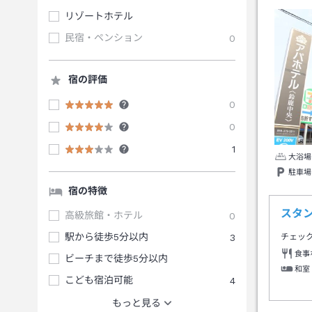
リゾートホテル
民宿・ペンション
0
宿の評価
0
0
1
大浴場
駐車場
宿の特徴
スタ
高級旅館・ホテル
0
駅から徒歩5分以内
3
チェッ
食事
ビーチまで徒歩5分以内
和室
こども宿泊可能
4
もっと見る