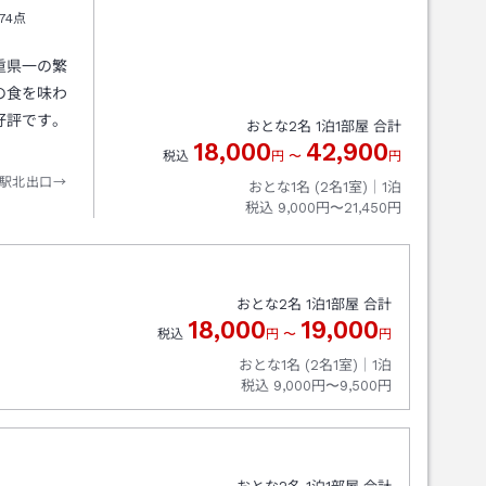
74点
重県一の繁
の食を味わ
好評です。
おとな
2
名
1
泊
1
部屋 合計
18,000
42,900
税込
円
〜
円
駅北出口→
おとな1名 (
2
名1室)｜
1
泊
税込
9,000円〜21,450円
おとな
2
名
1
泊
1
部屋 合計
18,000
19,000
税込
円
〜
円
おとな1名 (
2
名1室)｜
1
泊
税込
9,000円〜9,500円