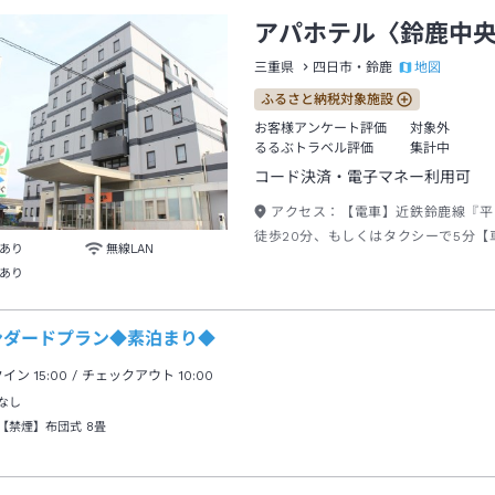
アパホテル〈鈴鹿中
地図
三重県
四日市・鈴鹿
ふるさと納税対象施設
お客様アンケート評価
対象外
るるぶトラベル評価
集計中
コード決済・電子マネー利用可
アクセス：
【電車】近鉄鈴鹿線『平
徒歩20分、もしくはタクシーで5分【
あり
無線LAN
自動車道『鈴鹿ＩＣ』より車で20分
あり
ンダードプラン◆素泊まり◆
クイン
15:00
/ チェックアウト
10:00
なし
【禁煙】布団式
8畳