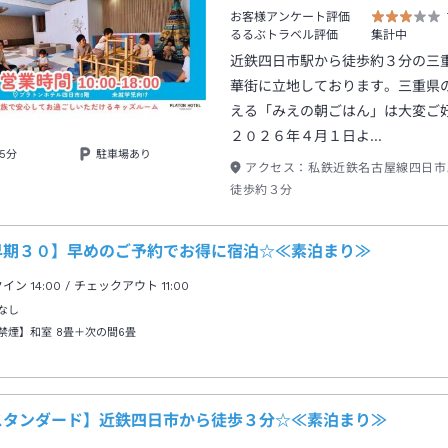
お客様アンケート評価
るるぶトラベル評価
集計中
近鉄四日市駅から徒歩約３分の三
華街に立地しております。三重県
える「みえの朝ごはん」は大変ご
２０２６年４月１日よ…
5分
駐車場あり
アクセス：
私鉄近鉄名古屋線四日市
徒歩約３分
早期３０】早めのご予約でお得に宿泊☆≪素泊まり≫
クイン
14:00
/ チェックアウト
11:00
なし
禁煙】和室
8畳＋次の間6畳
スタンダード】近鉄四日市から徒歩３分☆≪素泊まり≫