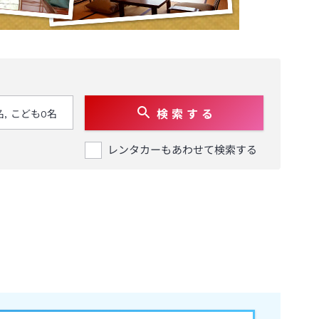
検 索 す る
レンタカーもあわせて検索する