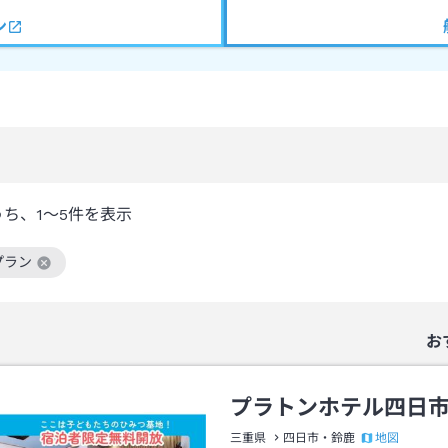
ン
うち、
1～5
件を表示
プラン
絞り込み条件を解除
お
プラトンホテル四日
地図
三重県
四日市・鈴鹿