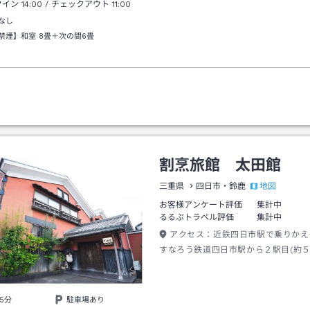
クイン
14:00
/ チェックアウト
11:00
なし
禁煙】和室
8畳＋次の間6畳
割烹旅館 太田館
地図
三重県
四日市・鈴鹿
お客様アンケート評価
集計中
るるぶトラベル評価
集計中
アクセス：
近鉄四日市駅で乗りかえ
すなろう鉄道四日市駅から２駅目(約５
車→徒歩約１分
5分
駐車場あり