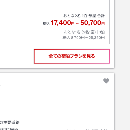
おとな
2
名
1
泊
1
部屋 合計
17,400
50,700
税込
円
〜
円
おとな1名 (
2
名1室)｜
1
泊
税込
8,700円〜25,350円
全ての宿泊プランを見る
ル
の主要道路
周辺に居酒