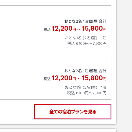
おとな
2
名
1
泊
1
部屋 合計
12,200
15,800
税込
円
〜
円
おとな1名 (
2
名1室)｜
1
泊
税込
6,100円〜7,900円
おとな
2
名
1
泊
1
部屋 合計
12,200
15,800
税込
円
〜
円
おとな1名 (
2
名1室)｜
1
泊
税込
6,100円〜7,900円
全ての宿泊プランを見る