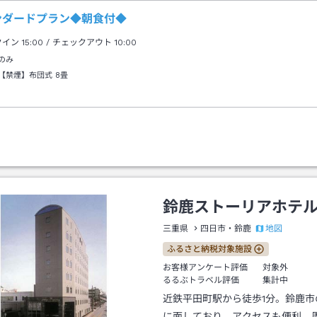
ンダードプラン◆朝食付◆
クイン
15:00
/ チェックアウト
10:00
のみ
【禁煙】布団式
8畳
鈴鹿ストーリアホテ
地図
三重県
四日市・鈴鹿
ふるさと納税対象施設
お客様アンケート評価
対象外
るるぶトラベル評価
集計中
近鉄平田町駅から徒歩1分。鈴鹿市
に面しており、アクセスも便利。