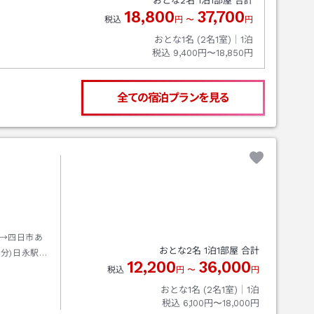
おとな
2
名
1
泊
1
部屋 合計
18,800
37,700
税込
円
〜
円
おとな1名 (
2
名1室)｜
1
泊
税込
9,400円〜18,850円
全ての宿泊プランを見る
→四日市あ
おとな
2
名
1
泊
1
部屋 合計
分)日永駅下
12,200
36,000
税込
円
〜
円
おとな1名 (
2
名1室)｜
1
泊
税込
6,100円〜18,000円