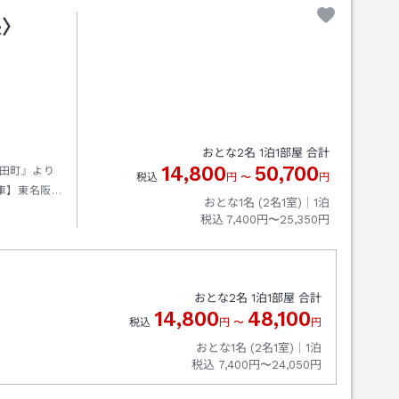
央〉
おとな
2
名
1
泊
1
部屋 合計
14,800
50,700
田町』より
税込
円
〜
円
車】東名阪
おとな1名 (
2
名1室)｜
1
泊
税込
7,400円〜25,350円
おとな
2
名
1
泊
1
部屋 合計
14,800
48,100
税込
円
〜
円
おとな1名 (
2
名1室)｜
1
泊
税込
7,400円〜24,050円