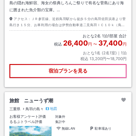
島の隠れ海鮮宿、海女の祭典しろんご祭りで有名な菅島にあり海
に囲まれた魚介類の宝庫。…
アクセス：
ＪＲ参宮線、近鉄鳥羽駅から徒歩５分の鳥羽佐田浜港より菅
島行き１５分、お車利用の場合は伊勢自動車道二見鳥羽ＩＣ１０ｋ（鳥羽
駅前市営佐田浜第一駐車場・無料）菅島港着下船徒歩５分（菅島港より送
おとな
2
名
1
泊
1
部屋 合計
迎あり要連絡）
26,400
37,400
税込
円
〜
円
おとな1名 (
2
名1室)｜
1
泊
税込
13,200円〜18,700円
宿泊プランを見る
旅館 ニューうず潮
地図
三重県
鳥羽の島々
お客様アンケート評価
対象外
るるぶトラベル評価
集計中
無線LAN
駐車場あり