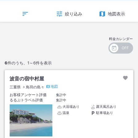
絞り込み
地図表示
料金カレンダー
6
件のうち、
1～6
件を表示
波音の宿中村屋
地図
三重県
鳥羽の島々
お客様アンケート評価
集計中
るるぶトラベル評価
集計中
大浴場あり
露天風呂あり
温泉
駐車場あり