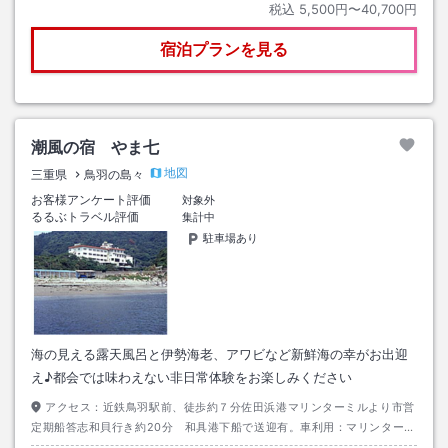
税込
5,500円〜40,700円
宿泊プランを見る
潮風の宿 やま七
地図
三重県
鳥羽の島々
お客様アンケート評価
対象外
るるぶトラベル評価
集計中
駐車場あり
海の見える露天風呂と伊勢海老、アワビなど新鮮海の幸がお出迎
え♪都会では味わえない非日常体験をお楽しみください
アクセス：
近鉄鳥羽駅前、徒歩約７分佐田浜港マリンターミルより市営
定期船答志和貝行き約20分 和具港下船で送迎有。車利用：マリンターミ
ル手前佐田浜第一駐車場利用で無料券有。定期船（有料）は必ず乗船時間