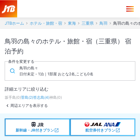
JTBホーム
ホテル・旅館・宿
東海
三重県
鳥羽
鳥羽の島々の
鳥羽の島々のホテル・旅館・宿（三重県） 宿
泊予約
条件を変更する
鳥羽の島々
日付未定 - 1泊｜1部屋 おとな2名,こども0名
詳細エリアに絞り込む
坂手島
(
0
)
菅島
(
2
)
答志島
(
4
)
神島
(
0
)
周辺エリアを表示する
新幹線・JR付きプラン
航空券付きプラン