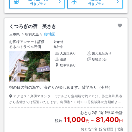
付きプラン
付きプラン
くつろぎの宿 美さき
地図
三重県
鳥羽の島々
お客様アンケート評価
対象外
るるぶトラベル評価
集計中
大浴場あり
露天風呂あり
温泉
駅徒歩5分
駐車場あり
宿の目の前の海で、海釣りが楽しめます。貸竿あり（有料）
アクセス：
鳥羽マリンターミナルより定期船で約２０分。答志島和具港
から当館までは送迎いたします。鳥羽港１３時００分発以降の定期船より
送迎可乗船前にご連絡ください。
おとな
2
名
1
泊
1
部屋 合計
11,000
81,400
税込
円
〜
円
おとな1名 (
2
名1室)｜
1
泊