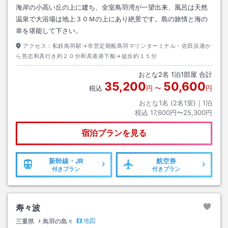
海岸の小高い丘の上に建ち、全室鳥羽湾が一望出来、風呂は天然
温泉で大浴場は地上３０Ｍの上にあり絶景です。島の旅情と海の
幸を堪能して下さい。
アクセス：
私鉄鳥羽駅→市営定期船鳥羽マリンターミナル・佐田浜港か
ら答志和具行き約２０分和具港港下船→徒歩約１５分
おとな
2
名
1
泊
1
部屋 合計
35,200
50,600
税込
円
〜
円
おとな1名 (
2
名1室)｜
1
泊
税込
17,600円〜25,300円
宿泊プランを見る
新幹線・JR
航空券
付きプラン
付きプラン
寿々波
地図
三重県
鳥羽の島々