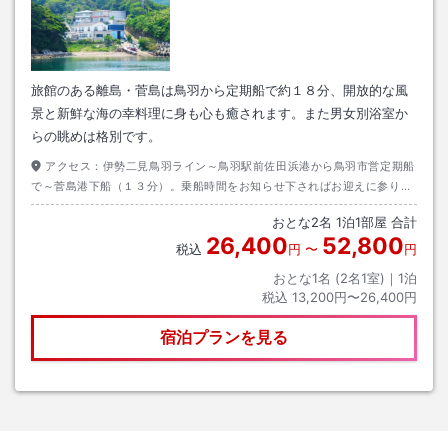
旅館のある離島・菅島は鳥羽から定期船で約１８分、開放的な風
景と新鮮な海の幸料理に身も心も癒されます。また男女別浴室か
らの眺めは格別です。
アクセス：
伊勢二見鳥羽ライン～鳥羽駅前佐田浜港から鳥羽市営定期船
で～菅島港下船（１３分）。乗船時間をお知らせ下さればお迎えに参りま
す。駐車場は市営佐田浜第１駐車場をご利用下さい。２４時間以内無料券
おとな
2
名
1
泊
1
部屋 合計
をお渡しします
26,400
52,800
税込
円
〜
円
おとな1名 (
2
名1室)｜
1
泊
税込
13,200円〜26,400円
宿泊プランを見る