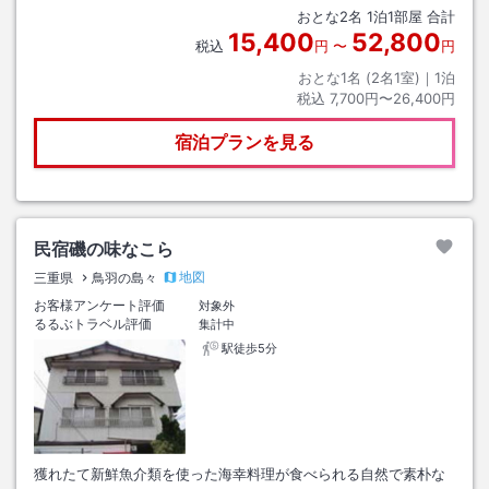
おとな
2
名
1
泊
1
部屋 合計
をご確認下さい
15,400
52,800
税込
円
〜
円
おとな1名 (
2
名1室)｜
1
泊
税込
7,700円〜26,400円
宿泊プランを見る
民宿磯の味なこら
地図
三重県
鳥羽の島々
お客様アンケート評価
対象外
るるぶトラベル評価
集計中
駅徒歩5分
獲れたて新鮮魚介類を使った海幸料理が食べられる自然で素朴な