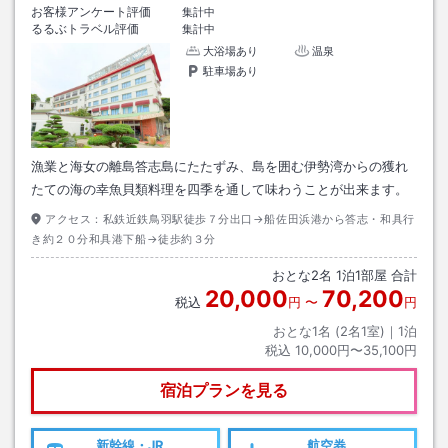
お客様アンケート評価
集計中
るるぶトラベル評価
集計中
大浴場あり
温泉
駐車場あり
漁業と海女の離島答志島にたたずみ、島を囲む伊勢湾からの獲れ
たての海の幸魚貝類料理を四季を通して味わうことが出来ます。
アクセス：
私鉄近鉄鳥羽駅徒歩７分出口→船佐田浜港から答志・和具行
き約２０分和具港下船→徒歩約３分
おとな
2
名
1
泊
1
部屋 合計
20,000
70,200
税込
円
〜
円
おとな1名 (
2
名1室)｜
1
泊
税込
10,000円〜35,100円
宿泊プランを見る
新幹線・JR
航空券