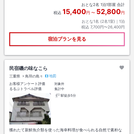
おとな
2
名
1
泊
1
部屋 合計
をご確認下さい
15,400
52,800
税込
円
〜
円
おとな1名 (
2
名1室)｜
1
泊
税込
7,700円〜26,400円
宿泊プランを見る
民宿磯の味なこら
地図
三重県
鳥羽の島々
お客様アンケート評価
対象外
るるぶトラベル評価
集計中
駅徒歩5分
獲れたて新鮮魚介類を使った海幸料理が食べられる自然で素朴な