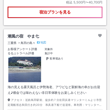
税込
5,500円〜40,700円
宿泊プランを見る
潮風の宿 やま七
地図
三重県
鳥羽の島々
お客様アンケート評価
対象外
るるぶトラベル評価
集計中
駐車場あり
海の見える露天風呂と伊勢海老、アワビなど新鮮海の幸がお出迎
え♪都会では味わえない非日常体験をお楽しみください
アクセス：
近鉄鳥羽駅前、徒歩約７分佐田浜港マリンターミルより市営
定期船答志和貝行き約20分 和具港下船で送迎有。車利用：マリンターミ
ル手前佐田浜第一駐車場利用で無料券有。定期船（有料）は必ず乗船時間