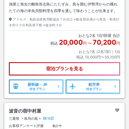
漁業と海女の離島答志島にたたずみ、島を囲む伊勢湾からの獲れ
たての海の幸魚貝類料理を四季を通して味わうことが出来ます。
アクセス：
私鉄近鉄鳥羽駅徒歩７分出口→船佐田浜港から答志・和具行
き約２０分和具港下船→徒歩約３分
おとな
2
名
1
泊
1
部屋 合計
20,000
70,200
税込
円
〜
円
おとな1名 (
2
名1室)｜
1
泊
税込
10,000円〜35,100円
宿泊プランを見る
新幹線・JR
航空券
付きプラン
付きプラン
波音の宿中村屋
地図
三重県
鳥羽の島々
お客様アンケート評価
集計中