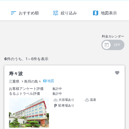
おすすめ順
絞り込み
地図表示
料金カレンダー
6
件のうち、
1～6
件を表示
寿々波
地図
三重県
鳥羽の島々
お客様アンケート評価
集計中
るるぶトラベル評価
集計中
大浴場あり
温泉
駐車場あり