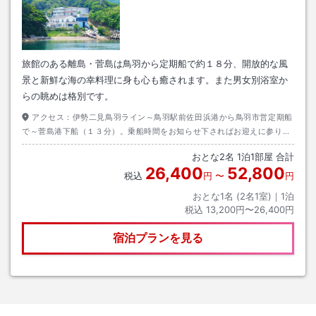
旅館のある離島・菅島は鳥羽から定期船で約１８分、開放的な風
景と新鮮な海の幸料理に身も心も癒されます。また男女別浴室か
らの眺めは格別です。
アクセス：
伊勢二見鳥羽ライン～鳥羽駅前佐田浜港から鳥羽市営定期船
で～菅島港下船（１３分）。乗船時間をお知らせ下さればお迎えに参りま
す。駐車場は市営佐田浜第１駐車場をご利用下さい。２４時間以内無料券
おとな
2
名
1
泊
1
部屋 合計
をお渡しします
26,400
52,800
税込
円
〜
円
おとな1名 (
2
名1室)｜
1
泊
税込
13,200円〜26,400円
宿泊プランを見る