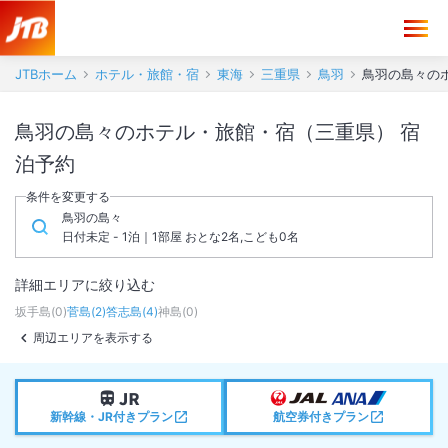
JTBホーム
ホテル・旅館・宿
東海
三重県
鳥羽
鳥羽の島々の
鳥羽の島々のホテル・旅館・宿（三重県） 宿
泊予約
条件を変更する
鳥羽の島々
日付未定 - 1泊｜1部屋 おとな2名,こども0名
詳細エリアに絞り込む
坂手島
(
0
)
菅島
(
2
)
答志島
(
4
)
神島
(
0
)
周辺エリアを表示する
新幹線・JR付きプラン
航空券付きプラン