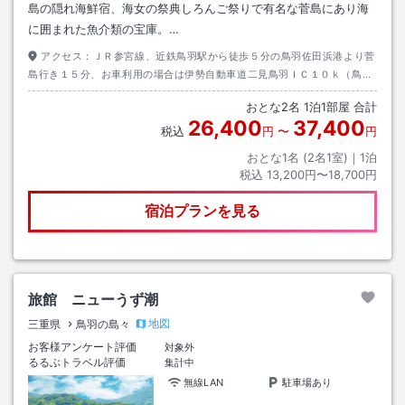
島の隠れ海鮮宿、海女の祭典しろんご祭りで有名な菅島にあり海
に囲まれた魚介類の宝庫。…
アクセス：
ＪＲ参宮線、近鉄鳥羽駅から徒歩５分の鳥羽佐田浜港より菅
島行き１５分、お車利用の場合は伊勢自動車道二見鳥羽ＩＣ１０ｋ（鳥羽
駅前市営佐田浜第一駐車場・無料）菅島港着下船徒歩５分（菅島港より送
おとな
2
名
1
泊
1
部屋 合計
迎あり要連絡）
26,400
37,400
税込
円
〜
円
おとな1名 (
2
名1室)｜
1
泊
税込
13,200円〜18,700円
宿泊プランを見る
旅館 ニューうず潮
地図
三重県
鳥羽の島々
お客様アンケート評価
対象外
るるぶトラベル評価
集計中
無線LAN
駐車場あり