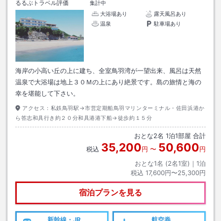
るるぶトラベル評価
集計中
大浴場あり
露天風呂あり
温泉
駐車場あり
海岸の小高い丘の上に建ち、全室鳥羽湾が一望出来、風呂は天然
温泉で大浴場は地上３０Ｍの上にあり絶景です。島の旅情と海の
幸を堪能して下さい。
アクセス：
私鉄鳥羽駅→市営定期船鳥羽マリンターミナル・佐田浜港か
ら答志和具行き約２０分和具港港下船→徒歩約１５分
おとな
2
名
1
泊
1
部屋 合計
35,200
50,600
税込
円
〜
円
おとな1名 (
2
名1室)｜
1
泊
税込
17,600円〜25,300円
宿泊プランを見る
新幹線・JR
航空券