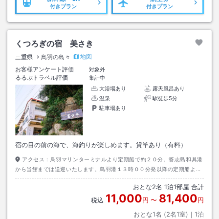
付きプラン
付きプラン
くつろぎの宿 美さき
地図
三重県
鳥羽の島々
お客様アンケート評価
対象外
るるぶトラベル評価
集計中
大浴場あり
露天風呂あり
温泉
駅徒歩5分
駐車場あり
宿の目の前の海で、海釣りが楽しめます。貸竿あり（有料）
アクセス：
鳥羽マリンターミナルより定期船で約２０分。答志島和具港
から当館までは送迎いたします。鳥羽港１３時００分発以降の定期船より
送迎可乗船前にご連絡ください。
おとな
2
名
1
泊
1
部屋 合計
11,000
81,400
税込
円
〜
円
おとな1名 (
2
名1室)｜
1
泊