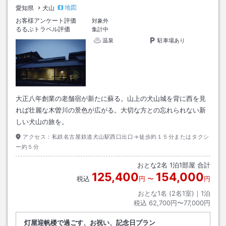
地図
愛知県
犬山
お客様アンケート評価
対象外
るるぶトラベル評価
集計中
温泉
駐車場あり
大正八年創業の老舗宿が新たに蘇る。山上の犬山城を背に西を見
れば壮麗な木曽川の景色が広がる。大切な方との忘れられない新
しい犬山の旅を。
アクセス：
私鉄名古屋鉄道犬山駅西口出口→徒歩約１５分またはタクシ
ー約５分
おとな
2
名
1
泊
1
部屋 合計
125,400
154,000
税込
円
〜
円
おとな1名 (
2
名1室)｜
1
泊
税込
62,700円〜77,000円
灯屋迎帆楼で過ごす、お祝い、記念日プラン