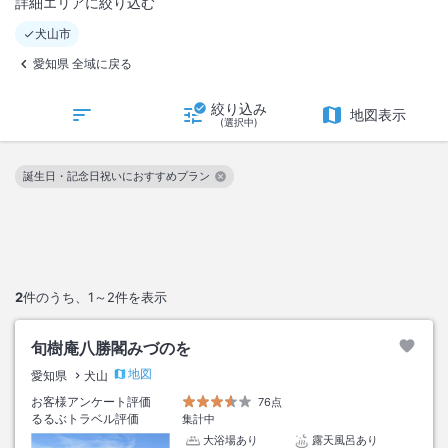
詳細エリアに絞り込む
犬山市
愛知県 全域に戻る
絞り込み
地図表示
(選択中)
誕生日・記念日祝いにおすすめプラン
この絞り込み条件を解除
2
件のうち、
1～2
件を表示
旬樹庵八勝閣みづのを
地図
愛知県
犬山
お客様アンケート評価
76点
るるぶトラベル評価
集計中
大浴場あり
露天風呂あり