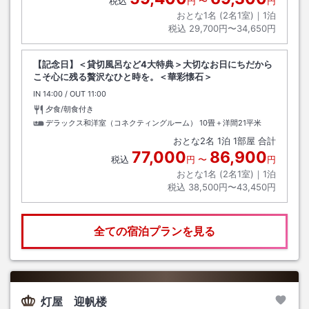
税込
円
〜
円
おとな1名 (
2
名1室)｜
1
泊
税込
29,700円〜34,650円
【記念日】＜貸切風呂など4大特典＞大切なお日にちだから
こそ心に残る贅沢なひと時を。＜華彩懐石＞
IN
チェックイン
14:00
/ OUT
チェックアウト
11:00
夕食/朝食付き
デラックス和洋室（コネクティングルーム）
10畳＋洋間21平米
おとな
2
名
1
泊
1
部屋 合計
77,000
86,900
税込
円
〜
円
おとな1名 (
2
名1室)｜
1
泊
税込
38,500円〜43,450円
全ての宿泊プランを見る
灯屋 迎帆楼