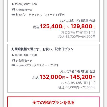
IN
チェックイン
15:00
/ OUT
チェックアウト
11:00
夕食/朝食付き
和モダン デラックス スイート
65平米
おとな
2
名
1
泊
1
部屋 合計
125,400
129,800
税込
円
〜
円
おとな1名 (
2
名1室)｜
1
泊
税込
62,700円〜64,900円
灯屋迎帆楼で過ごす、お祝い、記念日プラン
IN
チェックイン
15:00
/ OUT
チェックアウト
11:00
夕食/朝食付き
Inuyamaデラックススイート
75平米
おとな
2
名
1
泊
1
部屋 合計
132,000
145,200
税込
円
〜
円
おとな1名 (
2
名1室)｜
1
泊
税込
66,000円〜72,600円
全ての宿泊プランを見る