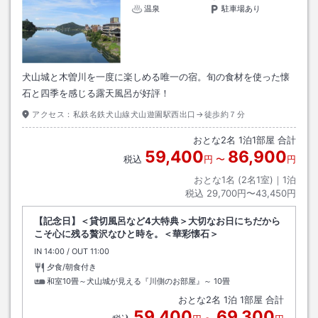
温泉
駐車場あり
犬山城と木曽川を一度に楽しめる唯一の宿。旬の食材を使った懐
石と四季を感じる露天風呂が好評！
アクセス：
私鉄名鉄犬山線犬山遊園駅西出口→徒歩約７分
おとな
2
名
1
泊
1
部屋 合計
59,400
86,900
税込
円
〜
円
おとな1名 (
2
名1室)｜
1
泊
税込
29,700円〜43,450円
【記念日】＜貸切風呂など4大特典＞大切なお日にちだから
こそ心に残る贅沢なひと時を。＜華彩懐石＞
IN
チェックイン
14:00
/ OUT
チェックアウト
11:00
夕食/朝食付き
和室10畳～犬山城が見える『川側のお部屋』～
10畳
おとな
2
名
1
泊
1
部屋 合計
59,400
69,300